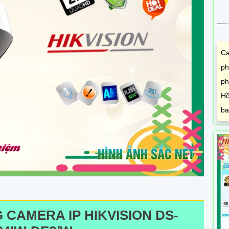
Ca
ph
ph
Hồ
ba
 CAMERA IP HIKVISION DS-