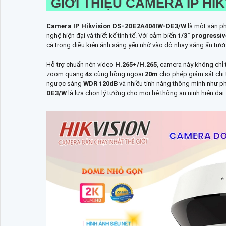
GIỚI THIỆU CAMERA IP HI
Camera IP Hikvision DS-2DE2A404IW-DE3/W
là một sản 
nghệ hiện đại và thiết kế tinh tế. Với cảm biến
1/3" progressi
cả trong điều kiện ánh sáng yếu nhờ vào độ nhạy sáng ấn tượ
Hỗ trợ chuẩn nén video
H.265+/H.265
, camera này không chỉ 
zoom quang
4x
cùng hồng ngoại
20m
cho phép giám sát chi t
ngược sáng
WDR 120dB
và nhiều tính năng thông minh như p
DE3/W
là lựa chọn lý tưởng cho mọi hệ thống an ninh hiện đại.