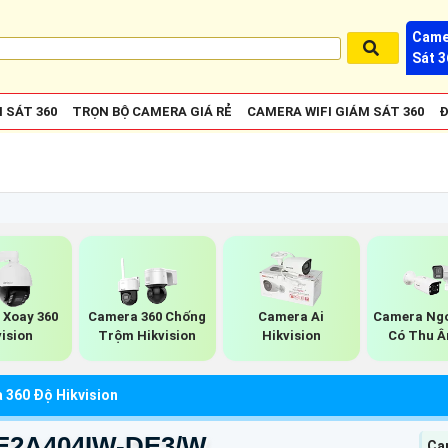
Came
Sát 3
 SÁT 360
TRỌN BỘ CAMERA GIÁ RẺ
CAMERA WIFI GIÁM SÁT 360
Đ
Xoay 360
Camera 360 Chống
Camera Ai
Camera Ngo
vision
Trộm Hikvision
Hikvision
Có Thu Â
 360 Độ Hikvision
DE2A404IW-DE3/W
Ca