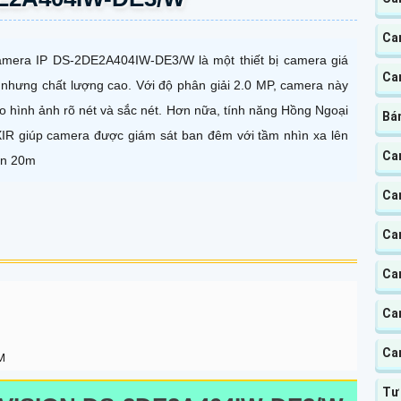
Ca
mera IP DS-2DE2A404IW-DE3/W là một thiết bị camera giá
Cam
 nhưng chất lượng cao. Với độ phân giải 2.0 MP, camera này
o hình ảnh rõ nét và sắc nét. Hơn nữa, tính năng Hồng Ngoại
Bá
IR giúp camera được giám sát ban đêm với tầm nhìn xa lên
Cam
n 20m
Ca
Ca
Cam
Ca
Ca
M
Tư