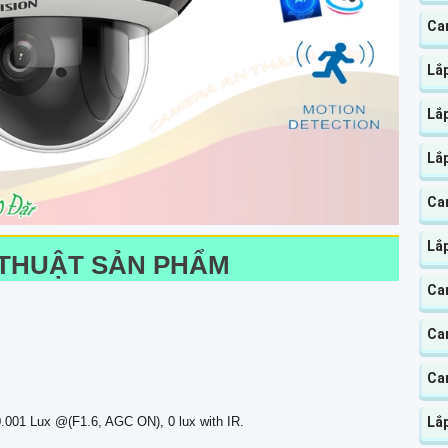
Ca
Lắ
Lắp
Lắ
Cam
Lắ
 THUẬT SẢN PHẨM
Ca
W
Ca
Ca
Lắ
.001 Lux @(F1.6, AGC ON), 0 lux with IR.