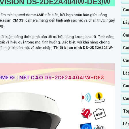
KVISION DS-2DE2A404IW-DE3/W
Ca
phẩm mini speed dome
4MP
tiên tiến, kết hợp hoàn hảo giữa công
ve scan CMOS
, camera mang đến hình ảnh sắc nét và chân thực, ngay
Lắ
ng.
Ca
tiết kiệm băng thông mà còn tối ưu hóa dung lượng lưu trữ. Tính năng
iết và hiệu quả trong mọi tình huống. Đặc biệt, với khả năng chống
Ca
hát hiện khuôn mặt và xâm nhập,
Thiết bị an ninh DS-2DE2A404IW-
Ca
Lắp
Cam
Ca
To
Lắ