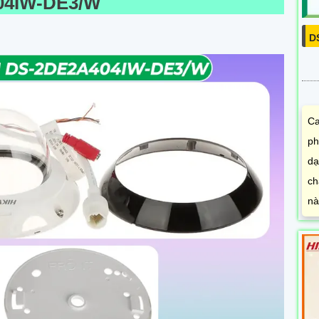
04IW-DE3/W
D
Ca
ph
dạ
ch
nà