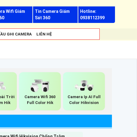
ra Wifi Giám
Tin Camera Giám
Hotline:
60
Sát 360
0938112399
ẦU GHI CAMERA
LIÊN HỆ
ài Trời
Camera Wifi 360
Camera Ip AI Full
m Hik
Full Color Hik
Color Hikvision
mera Wifi Hikvision Chống Trộm