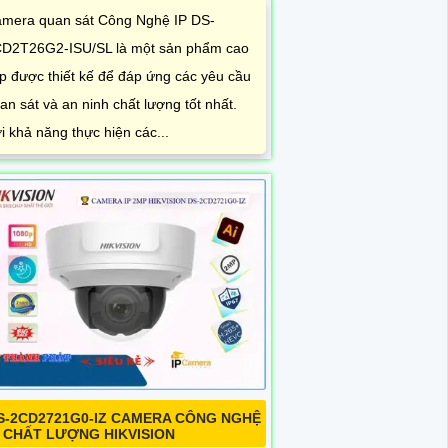
mera quan sát Công Nghệ IP DS-
D2T26G2-ISU/SL là một sản phẩm cao
p được thiết kế để đáp ứng các yêu cầu
an sát và an ninh chất lượng tốt nhất.
i khả năng thực hiện các...
S-2CD2721G0-IZ CAMERA CÔNG NGHỆ
P CHẤT LƯỢNG HIKVISION