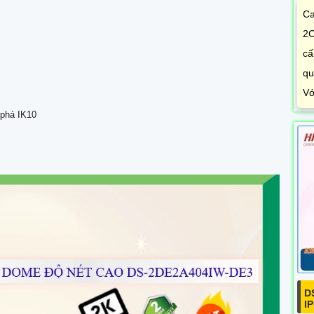
Ca
2C
cấ
qu
Vớ
 phá IK10
D
I