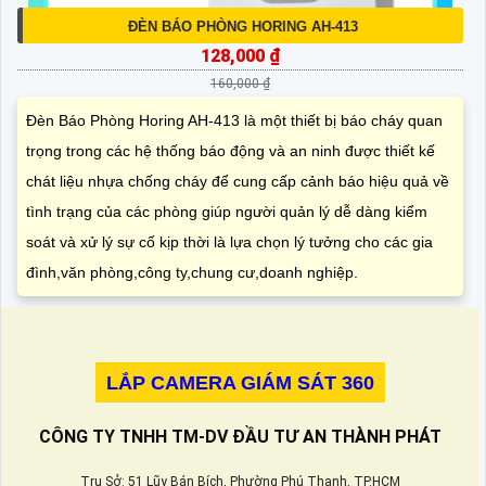
ĐÈN BÁO PHÒNG HORING AH-413
128,000 ₫
160,000 ₫
Đèn Báo Phòng Horing AH-413 là một thiết bị báo cháy quan
trọng trong các hệ thống báo động và an ninh được thiết kế
chát liệu nhựa chống cháy để cung cấp cảnh báo hiệu quả về
tình trạng của các phòng giúp người quản lý dễ dàng kiểm
soát và xử lý sự cố kịp thời là lựa chọn lý tưởng cho các gia
đình,văn phòng,công ty,chung cư,doanh nghiệp.
LẮP CAMERA GIÁM SÁT 360
CÔNG TY TNHH TM-DV ĐẦU TƯ AN THÀNH PHÁT
Trụ Sở: 51 Lũy Bán Bích, Phường Phú Thạnh, TP.HCM