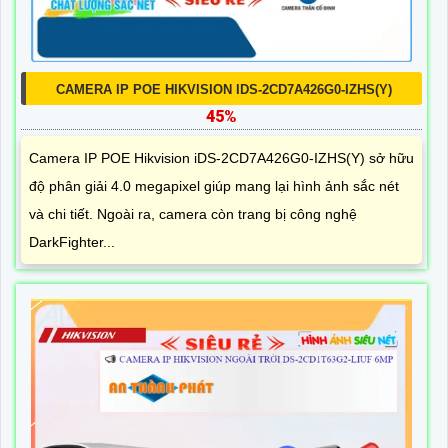
CAMERA IP POE HIKVISION IDS-2CD7A426G0-IZHS(Y)
45%
Camera IP POE Hikvision iDS-2CD7A426G0-IZHS(Y) sở hữu
độ phân giải 4.0 megapixel giúp mang lại hình ảnh sắc nét
và chi tiết. Ngoài ra, camera còn trang bị công nghệ
DarkFighter...