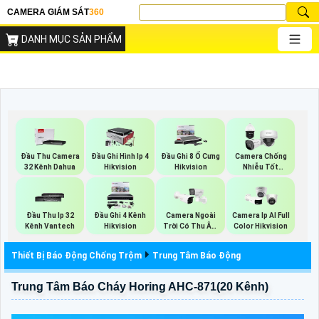
CAMERA GIÁM SÁT
360
DANH MỤC SẢN PHẨM
Đầu Thu Camera
Đầu Ghi Hình Ip 4
Đầu Ghi 8 Ổ Cưng
Camera Chống
32 Kênh Dahua
Hikvision
Hikvision
Nhiễu Tốt
Vantech
Đầu Thu Ip 32
Đầu Ghi 4 Kênh
Camera Ngoài
Camera Ip AI Full
Kênh Vantech
Hikvision
Trời Có Thu Âm
Color Hikvision
Hik
Thiết Bị Báo Động Chống Trộm
Trung Tâm Báo Động
Trung Tâm Báo Cháy Horing AHC-871(20 Kênh)