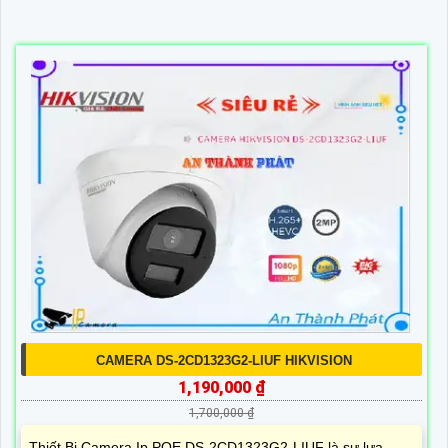
CAMERA DS-2CD1323G2-LIUF HIKVISION
1,190,000 ₫
1,700,000 ₫
Thiết Bị Camera Ip POE DS-2CD1323G2-LIUF là sự lựa