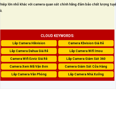
hiệp lớn nhỏ khác với camera quan sát chính hãng đảm bảo chất lượng tuy
i.
CLOUD KEYWORDS:
Lắp Camera Hikvision
Camera Kbvision Giá Rẻ
Lắp Camera Dahua Giá Rẻ
Lắp Camera Wifi Imou
Camera Wifi Ezviz Giá Rẻ
Lắp Camera Giám Sát 360
Camera Xem Mã Vận Đơn
Camera Giám Sát Cửa Hàng
Lắp Camera Văn Phòng
Lắp Camera Nhà Xưởng