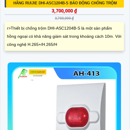
HÃNG RUIJIE DHI-ASC1204B-S BÁO ĐỘNG CHỐNG TRỘM
3,700,000 ₫
3,700,000 ₫
r>Thiết bị chống trộm DHI-ASC1204B-S là một sản phẩm
hồng ngoại có khả năng giám sát trong khoảng cách 10m. Với
công nghệ H.265+/H.265/H