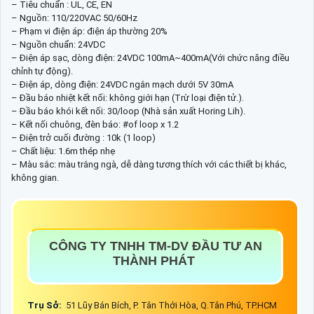
– Tiêu chuẩn : UL, CE, EN
– Nguồn: 110/220VAC 50/60Hz
– Phạm vi điện áp: điện áp thường 20%
– Nguồn chuẩn: 24VDC
– Điện áp sạc, dòng điện: 24VDC 100mA~400mA(Với chức năng điều
chỉnh tự động).
– Điện áp, dòng điện: 24VDC ngắn mạch dưới 5V 30mA
– Đầu báo nhiệt kết nối: không giới hạn (Trừ loại điện tử.).
– Đầu báo khói kết nối: 30/loop (Nhà sản xuất Horing Lih).
– Kết nối chuông, đèn báo: #of loop x 1.2
– Điện trở cuối đường : 10k (1 loop)
– Chất liệu: 1.6m thép nhẹ
– Màu sắc: màu trắng ngà, dễ dàng tương thích với các thiết bị khác,
không gian.
CÔNG TY TNHH TM-DV ĐẦU TƯ AN
THÀNH PHÁT
Trụ Sở:
51 Lũy Bán Bích, P. Tân Thới Hòa, Q.Tân Phú, TP.HCM