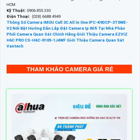
HCM
Kỹ Thuật:
0906.855.330
Điện Thoại:
(028) 6688.4949
Thông Số Camera IMOU Cell 3C All In One IPC-K9DCP-3T0WE-
V2 Nổi Bật
Hướng Dẫn Lắp Đặt Camera Ip Wifi Tại Nhà
Phân
Phối Camera Quan Sát Chính Hãng
Giới Thiệu Camera EZVIZ
H6C PRO CS-H6C-R105-1J4WF
Giới Thiệu Camera Quan Sát
Vantech
THAM KHẢO CAMERA GIÁ RẺ