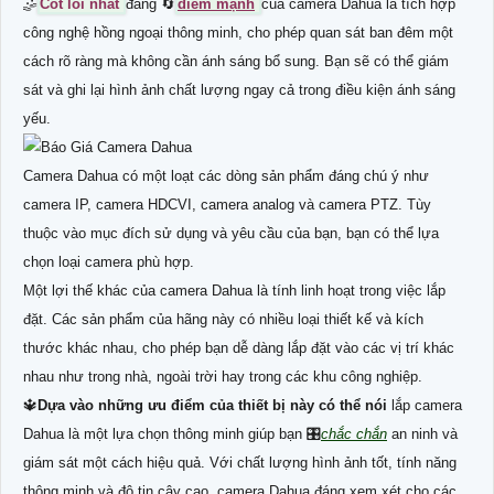
🤹
Cốt lõi nhất
đáng 🔄
điểm mạnh
của camera Dahua là tích hợp
công nghệ hồng ngoại thông minh, cho phép quan sát ban đêm một
cách rõ ràng mà không cần ánh sáng bổ sung. Bạn sẽ có thể giám
sát và ghi lại hình ảnh chất lượng ngay cả trong điều kiện ánh sáng
yếu.
Camera Dahua có một loạt các dòng sản phẩm đáng chú ý như
camera IP, camera HDCVI, camera analog và camera PTZ. Tùy
thuộc vào mục đích sử dụng và yêu cầu của bạn, bạn có thể lựa
chọn loại camera phù hợp.
Một lợi thế khác của camera Dahua là tính linh hoạt trong việc lắp
đặt. Các sản phẩm của hãng này có nhiều loại thiết kế và kích
thước khác nhau, cho phép bạn dễ dàng lắp đặt vào các vị trí khác
nhau như trong nhà, ngoài trời hay trong các khu công nghiệp.
🔱
Dựa vào những ưu điểm của thiết bị này có thể nói
lắp camera
Dahua là một lựa chọn thông minh giúp bạn 🎛
chắc chắn
an ninh và
giám sát một cách hiệu quả. Với chất lượng hình ảnh tốt, tính năng
thông minh và độ tin cậy cao, camera Dahua đáng xem xét cho các