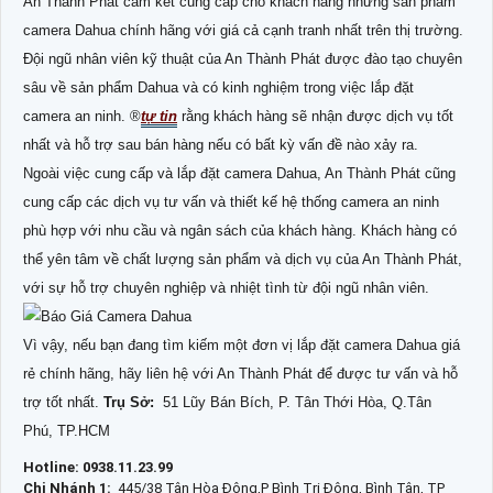
An Thành Phát cam kết cung cấp cho khách hàng những sản phẩm
camera Dahua chính hãng với giá cả cạnh tranh nhất trên thị trường.
Đội ngũ nhân viên kỹ thuật của An Thành Phát được đào tạo chuyên
sâu về sản phẩm Dahua và có kinh nghiệm trong việc lắp đặt
camera an ninh. ®️
tự tin
rằng khách hàng sẽ nhận được dịch vụ tốt
nhất và hỗ trợ sau bán hàng nếu có bất kỳ vấn đề nào xảy ra.
Ngoài việc cung cấp và lắp đặt camera Dahua, An Thành Phát cũng
cung cấp các dịch vụ tư vấn và thiết kế hệ thống camera an ninh
phù hợp với nhu cầu và ngân sách của khách hàng. Khách hàng có
thể yên tâm về chất lượng sản phẩm và dịch vụ của An Thành Phát,
với sự hỗ trợ chuyên nghiệp và nhiệt tình từ đội ngũ nhân viên.
Vì vậy, nếu bạn đang tìm kiếm một đơn vị lắp đặt camera Dahua giá
rẻ chính hãng, hãy liên hệ với An Thành Phát để được tư vấn và hỗ
trợ tốt nhất.
Trụ Sở:
51 Lũy Bán Bích, P. Tân Thới Hòa, Q.Tân
Phú, TP.HCM
Hotline: 0938.11.23.99
Chi Nhánh 1:
445/38 Tân Hòa Đông,P Bình Trị Đông, Bình Tân, TP