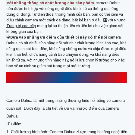
với những thông số chất lượng của sản phẩm
camera Dahua
còn được tích hợp với công nghệ điều khiển từ xa thông qua ứng
dụng di động. Từ điện thoại thông minh của bạn, bạn có thể xem và
điều chỉnh camera một cách dễ dàng, bất kể bạn ở đâu. 🎛
Với Những
Trang bị cao cấp
mang lại sự thuận tiện và tiện lợi cho việc giám sát
không gian của bạn.
🔱
Dựa vào những ưu điểm của thiết bị này có thể nói
camera
Dahua có rất nhiều tính năng nổi bật như chất lượng hình ảnh cao, khả
năng quan sát ban đêm, khả năng chống nước và chịu được mọi điều
kiện thời tiết, chức năng cảnh báo chuyển động, và khả năng điều
khiển từ xa. Với những tính năng này, nó là lựa chọn lý tưởng cho việc
bảo vệ an ninh và giám sát trong mọi môi trường.
ƯU, NHƯỢC ĐIỂM CỦA CAMERA DAHUA
Camera Dahua là một trong những thương hiệu nổi tiếng về camera
quan sát. Dưới đây là chi tiết về ưu và nhược điểm của camera
Dahua:
Ưu điểm:
1. Chất lượng hình ảnh: Camera Dahua được trang bị công nghệ tiên