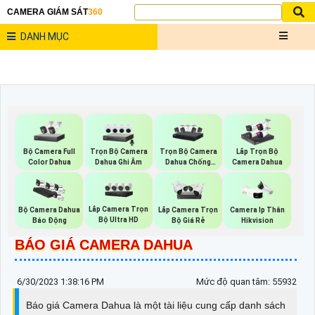
CAMERA GIÁM SÁT
360
DANH MỤC
Bộ Camera Full
Trọn Bộ Camera
Trọn Bộ Camera
Lắp Trọn Bộ
Color Dahua
Dahua Ghi Âm
Dahua Chống
Camera Dahua
Trộm
Lắp Camera Trọn
Bộ Camera Dahua
Lắp Camera Trọn
Camera Ip Thân
Bộ Ultra HD
Báo Động
Bộ Giá Rẻ
Hikvision
BÁO GIÁ CAMERA DAHUA
6/30/2023 1:38:16 PM
Mức độ quan tâm: 55932
Báo giá Camera Dahua là một tài liệu cung cấp danh sách