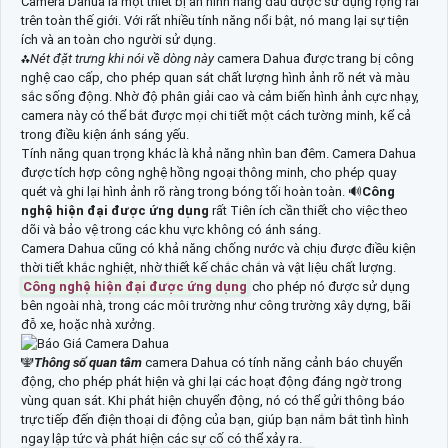
Camera Dahua là một thiết bị an ninh hàng đầu được sử dụng rộng rãi
trên toàn thế giới. Với rất nhiều tính năng nổi bật, nó mang lại sự tiện
ích và an toàn cho người sử dụng.
⁂
Nét đặt trưng khi nói về dòng này
camera Dahua được trang bị công
nghệ cao cấp, cho phép quan sát chất lượng hình ảnh rõ nét và màu
sắc sống động. Nhờ độ phân giải cao và cảm biến hình ảnh cực nhạy,
camera này có thể bắt được mọi chi tiết một cách tường minh, kể cả
trong điều kiện ánh sáng yếu.
Tính năng quan trọng khác là khả năng nhìn ban đêm. Camera Dahua
được tích hợp công nghệ hồng ngoại thông minh, cho phép quay
quét và ghi lại hình ảnh rõ ràng trong bóng tối hoàn toàn. 🔊
Công
nghệ hiện đại được ứng dụng
rất Tiên ích cần thiết cho việc theo
dõi và bảo vệ trong các khu vực không có ánh sáng.
Camera Dahua cũng có khả năng chống nước và chịu được điều kiện
thời tiết khắc nghiệt, nhờ thiết kế chắc chắn và vật liệu chất lượng.
Công nghệ hiện đại được ứng dụng
cho phép nó được sử dụng
bên ngoài nhà, trong các môi trường như công trường xây dựng, bãi
đỗ xe, hoặc nhà xưởng.
️🕎
Thông số quan tâm
camera Dahua có tính năng cảnh báo chuyển
động, cho phép phát hiện và ghi lại các hoạt động đáng ngờ trong
vùng quan sát. Khi phát hiện chuyển động, nó có thể gửi thông báo
trực tiếp đến điện thoại di động của bạn, giúp bạn nắm bắt tình hình
ngay lập tức và phát hiện các sự cố có thể xảy ra.