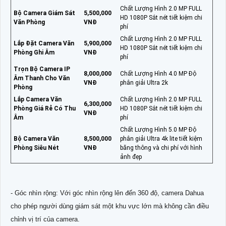
Chất Lượng Hình 2.0 MP FULL
Bộ Camera Giám Sát
5,500,000
HD 1080P Sắt nét tiết kiệm chi
Văn Phòng
VNĐ
phí
Chất Lượng Hình 2.0 MP FULL
Lắp Đặt Camera Văn
5,900,000
HD 1080P Sắt nét tiết kiệm chi
Phòng Ghi Âm
VNĐ
phí
Trọn Bộ Camera IP
8,000,000
Chất Lượng Hình 4.0 MP Độ
Âm Thanh Cho Văn
VNĐ
phân giải Ultra 2k
Phòng
Lắp Camera Văn
Chất Lượng Hình 2.0 MP FULL
6,300,000
Phòng Giá Rẻ Có Thu
HD 1080P Sắt nét tiết kiệm chi
VNĐ
Âm
phí
Chất Lượng Hình 5.0 MP Độ
Bộ Camera Văn
8,500,000
phân giải Ultra 4k lite tiết kiệm
Phòng Siêu Nét
VNĐ
băng thông và chi phí với hình
ảnh đẹp
- Góc nhìn rộng: Với góc nhìn rộng lên đến 360 độ, camera Dahua
cho phép người dùng giám sát một khu vực lớn mà không cần điều
chỉnh vị trí của camera.