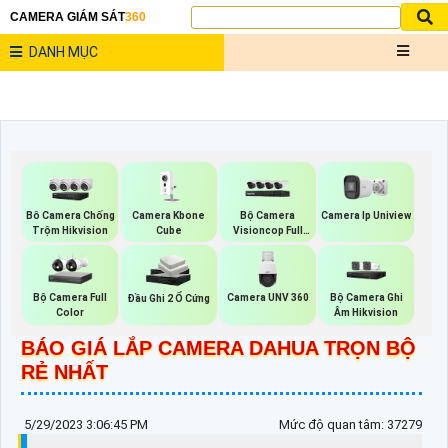
CAMERA GIÁM SÁT
360
DANH MỤC
Camera Kbone
Bộ Camera
Bô Camera Chống
Camera Ip Uniview
Cube
Visioncop Full
Trộm Hikvision
Color
Bộ Camera Full
Camera UNV 360
Bộ Camera Ghi
Đầu Ghi 2 Ổ Cứng
Color
Âm Hikvision
BÁO GIÁ LẮP CAMERA DAHUA TRỌN BỘ
RẺ NHẤT
5/29/2023 3:06:45 PM
Mức độ quan tâm: 37279