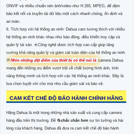
ONVIF và nhiều chuẩn nén ảnh/video như H.265, MPEG, để đảm
bảo kết nối và truyền tải dữ liệu một cách nhanh chóng, ổn định và
an toàn.
6. Tích hợp với hệ thống an ninh: Dahua cam tương thích với nhiều
hệ thống an ninh khác nhau như báo động, điều khiển truy cập và
quản lý tài sản. ☣️
Công nghệ được tích hợp cao cấp
giúp tăng
cường khả năng quản lý và giám sát toàn diện của hệ thống an ninh.
💭
Nhìn những đặt điểm của thiết bị có thể nói là
camera Dahua
mang đến những ưu điểm vượt trội về chất lượng hình ảnh, tính
năng thông minh và tích hợp với các hệ thống an ninh khác. Đây là
lựa chọn tuyệt vời cho mọi nhu cầu giám sát và bảo vệ.
CAM KẾT CHẾ ĐỘ BẢO HÀNH CHÍNH HÃNG
Hãng Dahua là một trong những nhà sản xuất và cung cấp camera
hàng đầu trên thị trường. Để 🔄
chắc chắn hơn
sự tin tưởng và hài
lòng của khách hàng, Dahua đã đưa ra cam kết chế độ bảo hành