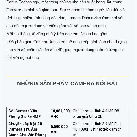
Dahua Technology, một trong những nhà sản xuất hàng đầu trong
lĩnh vực an ninh và giám sát. Được trang bị công nghệ tiên tiến và
tích hợp nhiều tính năng độc đáo, camera Dahua đáp ứng mọi yêu
cầu của người dùng về việc giám sát và bảo vệ an ninh.
Một số thông số đáng chú ý trên camera Dahua bao gồm:
- Độ phân giải: Camera Dahua có thể cung cấp hình ảnh chất lượng
cao với độ phân giải lên đến 4K, giúp người dùng nhìn rõ từng chi
tiết với độ nét cao.
NHỮNG SẢN PHẨM CAMERA NỔI BẬT
Gói Camera Văn
10,081,000
Chất Lượng Hình 4.0 MP Độ
Phòng Giá Rẻ 4MP
VNĐ
phân giải Ultra 2k
Chuyên Lắp Đặt Bộ
Chất Lượng Hình 2.0 MP FULL
5,500,000
Camera Thu Âm
HD 1080P Sắt nét tiết kiệm chi
VNĐ
Giành Cho Văn Phòng
phí