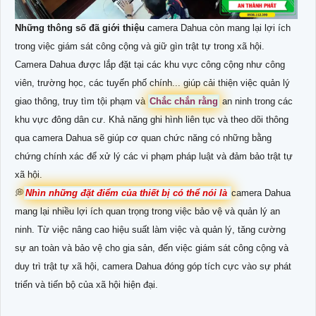
Những thông số đã giới thiệu
camera Dahua còn mang lại lợi ích
trong việc giám sát công cộng và giữ gìn trật tự trong xã hội.
Camera Dahua được lắp đặt tại các khu vực công cộng như công
viên, trường học, các tuyến phố chính... giúp cải thiện việc quản lý
giao thông, truy tìm tội phạm và
Chắc chắn rằng
an ninh trong các
khu vực đông dân cư. Khả năng ghi hình liên tục và theo dõi thông
qua camera Dahua sẽ giúp cơ quan chức năng có những bằng
chứng chính xác để xử lý các vi phạm pháp luật và đảm bảo trật tự
xã hội.
💭
Nhìn những đặt điểm của thiết bị có thể nói là
camera Dahua
mang lại nhiều lợi ích quan trọng trong việc bảo vệ và quản lý an
ninh. Từ việc nâng cao hiệu suất làm việc và quản lý, tăng cường
sự an toàn và bảo vệ cho gia sản, đến việc giám sát công cộng và
duy trì trật tự xã hội, camera Dahua đóng góp tích cực vào sự phát
triển và tiến bộ của xã hội hiện đại.