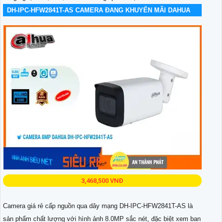
DH-IPC-HFW2841T-AS CAMERA ĐANG KHUYẾN MÃI DAHUA
3,468,500 VNĐ
Camera giá rẻ cấp nguồn qua dây mạng DH-IPC-HFW2841T-AS là
sản phẩm chất lượng với hình ảnh 8.0MP sắc nét, đặc biệt xem ban