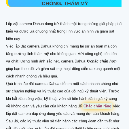
CHÓNG, THẨM MỸ
Lắp đặt camera Dahua đang trở thành một trong những giải pháp phổ
biến và được ưa chuộng nhất trong lĩnh vực an ninh và giám sát
hiện nay.
Việc lắp đặt camera Dahua không chỉ mang lại sự an toàn mà còn
tăng cường tính thẩm mỹ cho không gian. Với công nghệ tiên tiến
và chất lượng hình ảnh sắc nét, camera Dahua 🔄
chắc chắn hơn
giúp bạn theo dõi và giám sát mọi hoạt động diễn ra xung quanh một
cách nhanh chóng và hiệu quả.
Quá trình lắp đặt camera Dahua diễn ra một cách nhanh chóng nhờ
sự chuyên nghiệp và kỹ thuật cao của đội ngũ kỹ thuật viên. Trước
khi bắt đầu công việc, kỹ thuật viên sẽ tiến hành đánh giá kỹ càng
về không gian và yêu cầu của khách hàng để
Chắc chắn rằng
việc
lắp đặt camera đáp ứng đúng yêu cầu và mong đợi của khách hàng.
Sau đó, các kỹ thuật viên sẽ tiến hành các công đoạn cần thiết như
cắt, đấu nối cáp, vị trí lắp đặt camera và thiết bị liên quan một cách