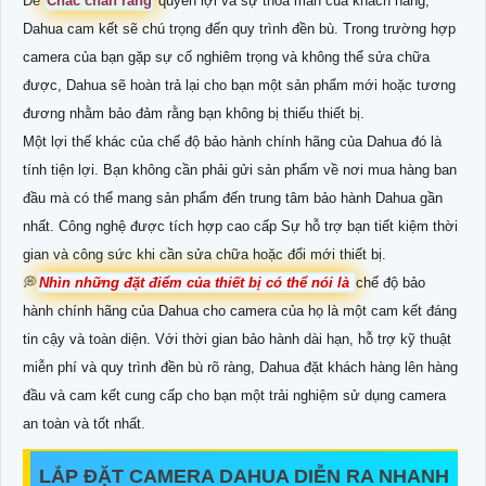
Để
Chắc chắn rằng
quyền lợi và sự thoả mãn của khách hàng,
Dahua cam kết sẽ chú trọng đến quy trình đền bù. Trong trường hợp
camera của bạn gặp sự cố nghiêm trọng và không thể sửa chữa
được, Dahua sẽ hoàn trả lại cho bạn một sản phẩm mới hoặc tương
đương nhằm bảo đảm rằng bạn không bị thiếu thiết bị.
Một lợi thế khác của chế độ bảo hành chính hãng của Dahua đó là
tính tiện lợi. Bạn không cần phải gửi sản phẩm về nơi mua hàng ban
đầu mà có thể mang sản phẩm đến trung tâm bảo hành Dahua gần
nhất. Công nghệ được tích hợp cao cấp Sự hỗ trợ bạn tiết kiệm thời
gian và công sức khi cần sửa chữa hoặc đổi mới thiết bị.
💭
Nhìn những đặt điểm của thiết bị có thể nói là
chế độ bảo
hành chính hãng của Dahua cho camera của họ là một cam kết đáng
tin cậy và toàn diện. Với thời gian bảo hành dài hạn, hỗ trợ kỹ thuật
miễn phí và quy trình đền bù rõ ràng, Dahua đặt khách hàng lên hàng
đầu và cam kết cung cấp cho bạn một trải nghiệm sử dụng camera
an toàn và tốt nhất.
LẮP ĐẶT CAMERA DAHUA DIỄN RA NHANH