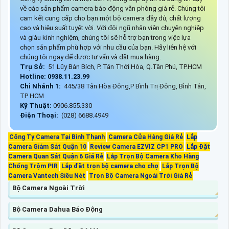
về các sản phẩm camera báo động văn phòng giá rẻ. Chúng tôi
cam kết cung cấp cho bạn một bộ camera đầy đủ, chất lượng
cao và hiệu suất tuyệt vời. Với đội ngũ nhân viên chuyên nghiệp
và giàu kinh nghiệm, chúng tôi sẽ hỗ trợ bạn trong việc lựa
chọn sản phẩm phù hợp với nhu cầu của bạn. Hãy liên hệ với
chúng tôi ngay để được tư vấn và đặt mua hàng.
Trụ Sở:
51 Lũy Bán Bích, P. Tân Thới Hòa, Q.Tân Phú, TP.HCM
Hotline: 0938.11.23.99
Chi Nhánh 1:
445/38 Tân Hòa Đông,P Bình Trị Đông, Bình Tân,
TP HCM
Kỹ Thuật:
0906.855.330
Điện Thoại:
(028) 6688.4949
Công Ty Camera Tại Bình Thạnh
Camera Cửa Hàng Giá Rẻ
Lắp
Camera Giám Sát Quận 10
Review Camera EZVIZ CP1 PRO
Lắp Đặt
Camera Quan Sát Quận 6 Giá Rẻ
Lắp Trọn Bộ Camera Kho Hàng
Chống Trộm PIR
Lắp đặt trọn bộ camera cho chợ
Lắp Trọn Bộ
Camera Vantech Siêu Nét
Trọn Bộ Camera Ngoài Trời Giá Rẻ
Bộ Camera Ngoài Trời
Bộ Camera Dahua Báo Động