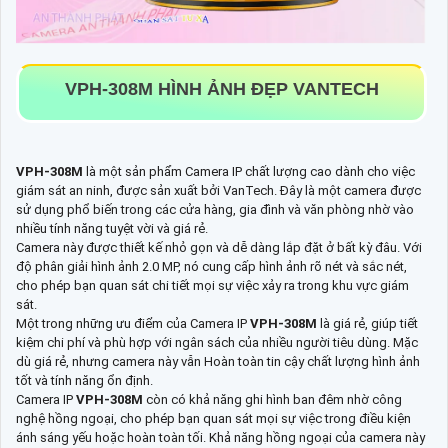
VPH-308M
HÌNH ẢNH ĐẸP VANTECH
VPH-308M
là một sản phẩm Camera IP chất lượng cao dành cho việc
giám sát an ninh, được sản xuất bởi VanTech. Đây là một camera được
sử dụng phổ biến trong các cửa hàng, gia đình và văn phòng nhờ vào
nhiều tính năng tuyệt vời và giá rẻ.
Camera này được thiết kế nhỏ gọn và dễ dàng lắp đặt ở bất kỳ đâu. Với
độ phân giải hình ảnh 2.0 MP, nó cung cấp hình ảnh rõ nét và sắc nét,
cho phép bạn quan sát chi tiết mọi sự việc xảy ra trong khu vực giám
sát.
Một trong những ưu điểm của Camera IP
VPH-308M
là giá rẻ, giúp tiết
kiệm chi phí và phù hợp với ngân sách của nhiều người tiêu dùng. Mặc
dù giá rẻ, nhưng camera này vẫn Hoàn toàn tin cậy chất lượng hình ảnh
tốt và tính năng ổn định.
Camera IP
VPH-308M
còn có khả năng ghi hình ban đêm nhờ công
nghệ hồng ngoại, cho phép bạn quan sát mọi sự việc trong điều kiện
ánh sáng yếu hoặc hoàn toàn tối. Khả năng hồng ngoại của camera này