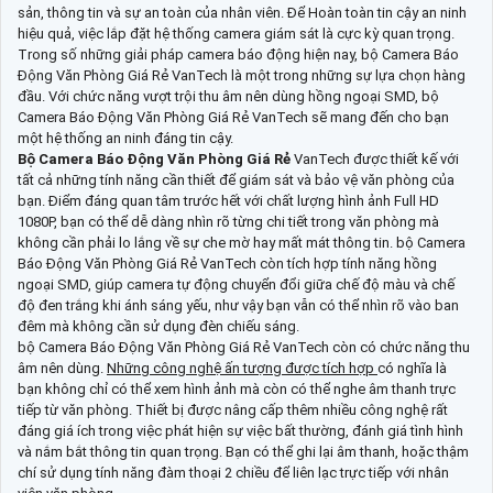
sản, thông tin và sự an toàn của nhân viên. Để Hoàn toàn tin cậy an ninh
hiệu quả, việc lắp đặt hệ thống camera giám sát là cực kỳ quan trọng.
Trong số những giải pháp camera báo động hiện nay, bộ Camera Báo
Động Văn Phòng Giá Rẻ VanTech là một trong những sự lựa chọn hàng
đầu. Với chức năng vượt trội thu âm nên dùng hồng ngoại SMD, bộ
Camera Báo Động Văn Phòng Giá Rẻ VanTech sẽ mang đến cho bạn
một hệ thống an ninh đáng tin cậy.
Bộ Camera Báo Động Văn Phòng Giá Rẻ
VanTech được thiết kế với
tất cả những tính năng cần thiết để giám sát và bảo vệ văn phòng của
bạn. Điểm đáng quan tâm trước hết với chất lượng hình ảnh Full HD
1080P, bạn có thể dễ dàng nhìn rõ từng chi tiết trong văn phòng mà
không cần phải lo lắng về sự che mờ hay mất mát thông tin. bộ Camera
Báo Động Văn Phòng Giá Rẻ VanTech còn tích hợp tính năng hồng
ngoại SMD, giúp camera tự động chuyển đổi giữa chế độ màu và chế
độ đen trắng khi ánh sáng yếu, như vậy bạn vẫn có thể nhìn rõ vào ban
đêm mà không cần sử dụng đèn chiếu sáng.
bộ Camera Báo Động Văn Phòng Giá Rẻ VanTech còn có chức năng thu
âm nên dùng.
Những công nghệ ấn tượng được tích hợp
có nghĩa là
bạn không chỉ có thể xem hình ảnh mà còn có thể nghe âm thanh trực
tiếp từ văn phòng. Thiết bị được nâng cấp thêm nhiều công nghệ rất
đáng giá ích trong việc phát hiện sự việc bất thường, đánh giá tình hình
và nắm bắt thông tin quan trọng. Bạn có thể ghi lại âm thanh, hoặc thậm
chí sử dụng tính năng đàm thoại 2 chiều để liên lạc trực tiếp với nhân