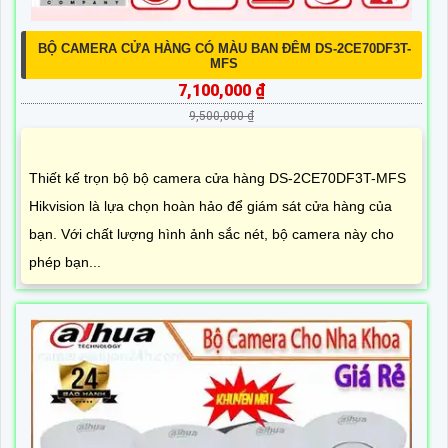
BỘ CAMERA CỬA HÀNG CÓ MÀU BAN ĐÊM DS-2CE70DF3T-
MFS
7,100,000 ₫
9,500,000 ₫
Thiết kế trọn bộ bộ camera cửa hàng DS-2CE70DF3T-MFS
Hikvision là lựa chọn hoàn hảo để giám sát cửa hàng của
bạn. Với chất lượng hình ảnh sắc nét, bộ camera này cho
phép bạn...