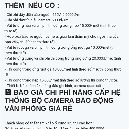
THÊM NẾU CÓ :
- Chi phí dây điện cấp nguồn 220V là 6000đ/m
- Chi phí dây tín hiệu camera 6000đ/1m
- Vật tư ống nẹp và chi phí thi công trong nẹp 15.000/ mét (tính theo
thực tế)
- Hộp box bảo vệ nguồn camera, giúp làm thẩm mỹ cho ngôi nhà của
bạn 25K/cái (tính theo thực tế)
- Vật tư ruột gà và chi phí thi công trong ống ruột gà 10.000/mét (tính
theo thực tế)
- Vật tư ống cứng và chi phí thi công trong ống cứng 20.000đ/mét (tính
theo thực tế)
- Thi công trong ống ruột gà 10.000/mét tính theo số mét thi công thực
tế.
- Thi công trong nẹp 15.000/ mét tính theo số lượng thi công thực tế.
- Thiết bị bảo hành 24 tháng đầu ghi hình, camera quan sát.
💾 BÁO GIÁ CHI PHÍ NÂNG CẤP HỆ
THỐNG BỘ CAMERA BÁO ĐỘNG
VĂN PHÒNG GIÁ RẺ
Khách hàng có thể tham khảo ổ cứng lưu trữ cao hơn :
Gói trọn bộ camera lưu trữ từ 10 - 14 ngày, bù thêm 400.000đ