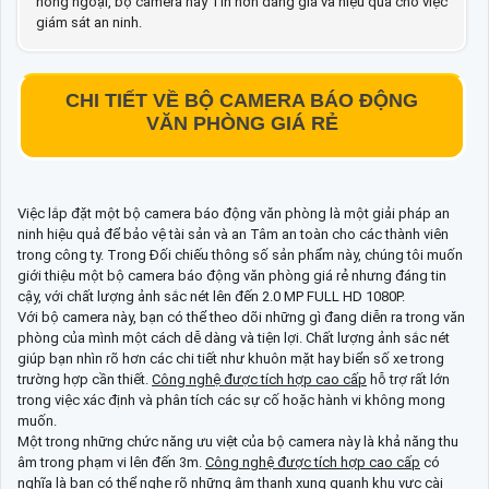
hồng ngoại, bộ camera này Tin hơn đáng giá và hiệu quả cho việc
giám sát an ninh.
CHI TIẾT VỀ
BỘ CAMERA BÁO ĐỘNG
VĂN PHÒNG GIÁ RẺ
Việc lắp đặt một bộ camera báo động văn phòng là một giải pháp an
ninh hiệu quả để bảo vệ tài sản và an Tâm an toàn cho các thành viên
trong công ty. Trong Đối chiếu thông số sản phẩm này, chúng tôi muốn
giới thiệu một bộ camera báo động văn phòng giá rẻ nhưng đáng tin
cậy, với chất lượng ảnh sắc nét lên đến 2.0 MP FULL HD 1080P.
Với bộ camera này, bạn có thể theo dõi những gì đang diễn ra trong văn
phòng của mình một cách dễ dàng và tiện lợi. Chất lượng ảnh sắc nét
giúp bạn nhìn rõ hơn các chi tiết như khuôn mặt hay biển số xe trong
trường hợp cần thiết.
Công nghệ được tích hợp cao cấp
hỗ trợ rất lớn
trong việc xác định và phân tích các sự cố hoặc hành vi không mong
muốn.
Một trong những chức năng ưu việt của bộ camera này là khả năng thu
âm trong phạm vi lên đến 3m.
Công nghệ được tích hợp cao cấp
có
nghĩa là bạn có thể nghe rõ những âm thanh xung quanh khu vực cài