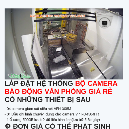
LẮP ĐẶT HỆ THỐNG
BỘ CAMERA
BÁO ĐỘNG VĂN PHÒNG GIÁ RẺ
CÓ NHỮNG THIẾT BỊ SAU
- 04 camera giám sát siêu nét VPH-308M
- 01 Đầu ghi hình chuyên dụng cho camera VPH-D4504HR
- 1 Ổ cứng 500GB lưu trữ dữ liệu hình ảnh(lưu trữ 5-8 ngày)
⚙ ĐƠN GIÁ CÓ THỂ PHÁT SINH