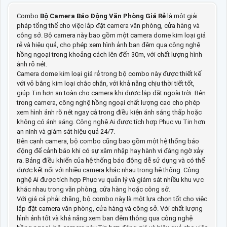
Combo
Bộ Camera Báo Động Văn Phòng Giá Rẻ
là một giải
pháp tổng thể cho việc lắp đặt camera văn phòng, cửa hàng và
công sở. Bộ camera này bao gồm một camera dome kim loại giá
rẻ và hiệu quả, cho phép xem hình ảnh ban đêm qua công nghệ
hồng ngoại trong khoảng cách lên đến 30m, với chất lượng hình
ảnh rõ nét.
Camera dome kim loại giá rẻ trong bộ combo này được thiết kế
với vỏ bằng kim loại chắc chắn, với khả năng chịu thời tiết tốt,
giúp Tin hơn an toàn cho camera khi được lắp đặt ngoài trời. Bên
trong camera, công nghệ hồng ngoại chất lượng cao cho phép
xem hình ảnh rõ nét ngay cả trong điều kiện ánh sáng thấp hoặc
không có ánh sáng. Công nghệ Ai được tích hợp Phục vụ Tin hơn
an ninh và giám sát hiệu quả 24/7.
Bên cạnh camera, bộ combo cũng bao gồm một hệ thống báo
động để cảnh báo khi có sự xâm nhập hay hành vi đáng ngờ xảy
ra. Bảng điều khiển của hệ thống báo động dễ sử dụng và có thể
được kết nối với nhiều camera khác nhau trong hệ thống. Công
nghệ Ai được tích hợp Phục vụ quản lý và giám sát nhiều khu vực
khác nhau trong văn phòng, cửa hàng hoặc công sở.
Với giá cả phải chăng, bộ combo này là một lựa chọn tốt cho việc
lắp đặt camera văn phòng, cửa hàng và công sở. Với chất lượng
hình ảnh tốt và khả năng xem ban đêm thông qua công nghệ