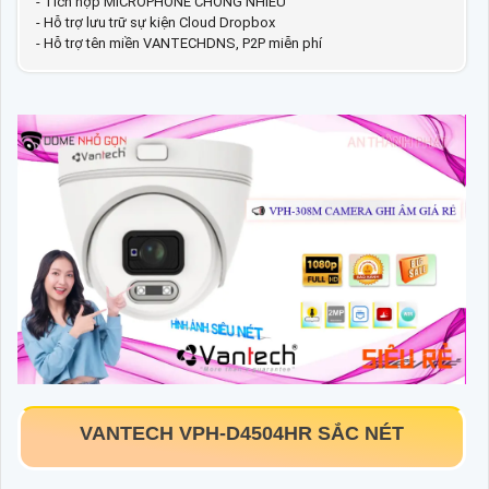
- Tích hợp MICROPHONE CHỐNG NHIỄU
- Hỗ trợ lưu trữ sự kiện Cloud Dropbox
- Hỗ trợ tên miền VANTECHDNS, P2P miễn phí
VANTECH
VPH-D4504HR
SẮC NÉT