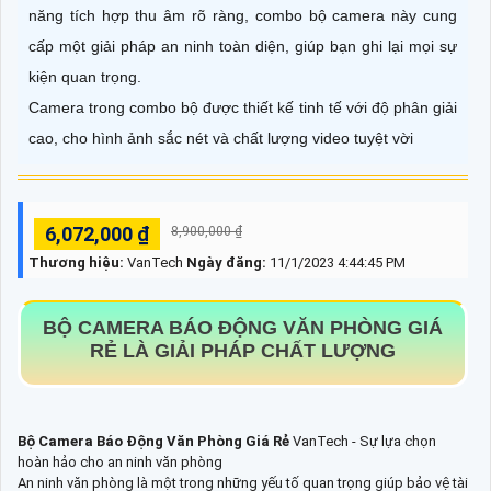
năng tích hợp thu âm rõ ràng, combo bộ camera này cung
cấp một giải pháp an ninh toàn diện, giúp bạn ghi lại mọi sự
kiện quan trọng.
Camera trong combo bộ được thiết kế tinh tế với độ phân giải
cao, cho hình ảnh sắc nét và chất lượng video tuyệt vời
6,072,000 ₫
8,900,000 ₫
Thương hiệu:
VanTech
Ngày đăng:
11/1/2023 4:44:45 PM
BỘ CAMERA BÁO ĐỘNG VĂN PHÒNG GIÁ
RẺ
LÀ GIẢI PHÁP CHẤT LƯỢNG
Bộ Camera Báo Động Văn Phòng Giá Rẻ
VanTech - Sự lựa chọn
hoàn hảo cho an ninh văn phòng
An ninh văn phòng là một trong những yếu tố quan trọng giúp bảo vệ tài