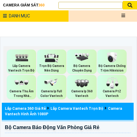
CAMERA GIÁM SÁT
360
DANH MỤC
Lắp Camera
Bộ Camera Chống
Trọn Bộ Camera
Bộ Camera
Vantech Trọn Bộ
Trộm Hikvision
Nên Dùng
Chuyên Dụng
Camera Thu Âm
Camera Ip Full
Camera Ip 360
Camera PtZ
Trong Nhà
Color Vantech
Vantech
Vantech
Vantech
Lắp Camera 360 Giá Rẻ
Lắp Camera Vantech Trọn Bộ
Camera
Vantech Hình Ảnh 1080P
Bộ Camera Báo Động Văn Phòng Giá Rẻ