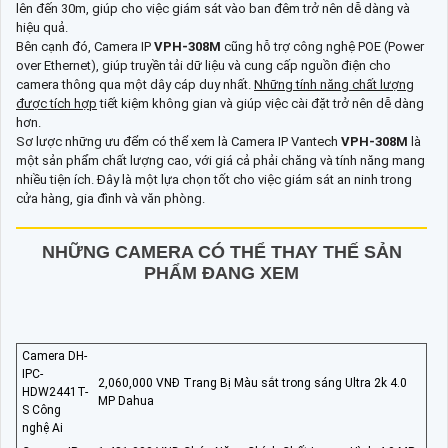
lên đến 30m, giúp cho việc giám sát vào ban đêm trở nên dễ dàng và
hiệu quả.
Bên cạnh đó, Camera IP
VPH-308M
cũng hỗ trợ công nghệ POE (Power
over Ethernet), giúp truyền tải dữ liệu và cung cấp nguồn điện cho
camera thông qua một dây cáp duy nhất.
Những tính năng chất lượng
được tích hợp
tiết kiệm không gian và giúp việc cài đặt trở nên dễ dàng
hơn.
Sơ lược những ưu đểm có thể xem là Camera IP Vantech
VPH-308M
là
một sản phẩm chất lượng cao, với giá cả phải chăng và tính năng mang
nhiều tiện ích. Đây là một lựa chọn tốt cho việc giám sát an ninh trong
cửa hàng, gia đình và văn phòng.
NHỮNG CAMERA CÓ THỂ THAY THẾ SẢN
PHẨM ĐANG XEM
Camera DH-
IPC-
2,060,000 VNĐ Trang Bị Màu sắt trong sáng Ultra 2k 4.0
HDW2441T-
MP Dahua
S Công
nghệ Ai