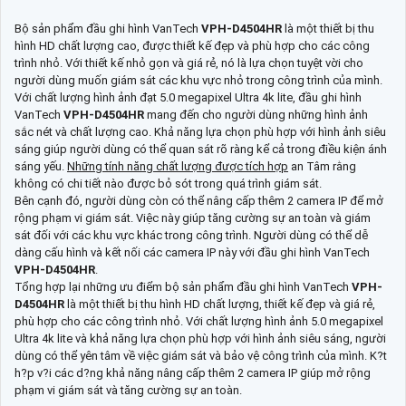
Bộ sản phẩm đầu ghi hình VanTech
VPH-D4504HR
là một thiết bị thu
hình HD chất lượng cao, được thiết kế đẹp và phù hợp cho các công
trình nhỏ. Với thiết kế nhỏ gọn và giá rẻ, nó là lựa chọn tuyệt vời cho
người dùng muốn giám sát các khu vực nhỏ trong công trình của mình.
Với chất lượng hình ảnh đạt 5.0 megapixel Ultra 4k lite, đầu ghi hình
VanTech
VPH-D4504HR
mang đến cho người dùng những hình ảnh
sắc nét và chất lượng cao. Khả năng lựa chọn phù hợp với hình ảnh siêu
sáng giúp người dùng có thể quan sát rõ ràng kể cả trong điều kiện ánh
sáng yếu.
Những tính năng chất lượng được tích hợp
an Tâm rằng
không có chi tiết nào được bỏ sót trong quá trình giám sát.
Bên cạnh đó, người dùng còn có thể nâng cấp thêm 2 camera IP để mở
rộng phạm vi giám sát. Việc này giúp tăng cường sự an toàn và giám
sát đối với các khu vực khác trong công trình. Người dùng có thể dễ
dàng cấu hình và kết nối các camera IP này với đầu ghi hình VanTech
VPH-D4504HR
.
Tổng hợp lại những ưu điểm bộ sản phẩm đầu ghi hình VanTech
VPH-
D4504HR
là một thiết bị thu hình HD chất lượng, thiết kế đẹp và giá rẻ,
phù hợp cho các công trình nhỏ. Với chất lượng hình ảnh 5.0 megapixel
Ultra 4k lite và khả năng lựa chọn phù hợp với hình ảnh siêu sáng, người
dùng có thể yên tâm về việc giám sát và bảo vệ công trình của mình. K?t
h?p v?i các d?ng khả năng nâng cấp thêm 2 camera IP giúp mở rộng
phạm vi giám sát và tăng cường sự an toàn.