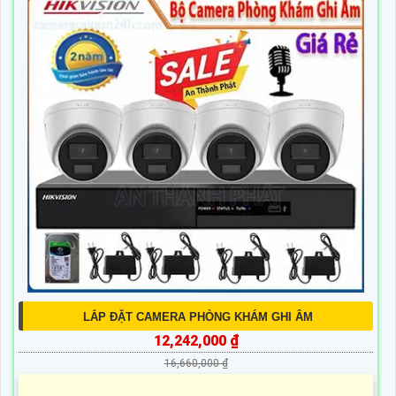
LẮP ĐẶT CAMERA PHÒNG KHÁM GHI ÂM
12,242,000 ₫
16,660,000 ₫