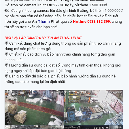
Gói trọn bộ camera lưu trữ từ 27 - 30 ngày, bù thêm 1.500.000đ
Đổi đầu ghi 4 cổng camera lên đầu ghi hình 8 cổng, bù thêm 1.000.000đ
Ngoài ra bạn còn có thể nâng cấp lên nhiều hơn thế nữa và để chi tiết
hơn hãy gọi cho
An
Thành
Phát
qua số
Hotline 0938.112.399,
chúng
tôi sẽ hỗ trợ tư vấn cho bạn nhé!
DỊCH VỤ LẮP CAMERA UY TÍN AN THÀNH PHÁT
🌟 Cam kết đúng chất lượng đúng thông số sản phẩm theo chính hãng
đúng mã sản phẩm theo gói.
🌟 Chiết khấu cao dịch vụ bảo hành theo chính hãng torng thời gian
nhanh nhất.
🌟 Hướng dẫn sử dụng cài đặt số lượng máy tính điện thoại không giới
hạng ngay khi lắp đặt bàn giao hệ thống.
🌟 Bàn giao đầy đủ báo giá, phiếu bảo hành hướng dẫn sử dụng hệ
thống sao cho mang lại ổn định nhất.