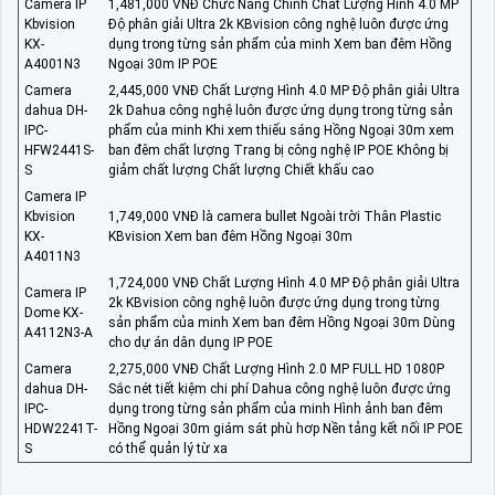
Camera IP
1,481,000 VNĐ Chức Năng Chính Chất Lượng Hình 4.0 MP
Kbvision
Độ phân giải Ultra 2k KBvision công nghệ luôn được ứng
KX-
dụng trong từng sản phẩm của minh Xem ban đêm Hồng
A4001N3
Ngoại 30m IP POE
Camera
2,445,000 VNĐ Chất Lượng Hình 4.0 MP Độ phân giải Ultra
dahua DH-
2k Dahua công nghệ luôn được ứng dụng trong từng sản
IPC-
phẩm của minh Khi xem thiếu sáng Hồng Ngoại 30m xem
HFW2441S-
ban đêm chất lượng Trang bị công nghệ IP POE Không bị
S
giảm chất lượng Chất lượng Chiết khấu cao
Camera IP
Kbvision
1,749,000 VNĐ là camera bullet Ngoài trời Thân Plastic
KX-
KBvision Xem ban đêm Hồng Ngoại 30m
A4011N3
1,724,000 VNĐ Chất Lượng Hình 4.0 MP Độ phân giải Ultra
Camera IP
2k KBvision công nghệ luôn được ứng dụng trong từng
Dome KX-
sản phẩm của minh Xem ban đêm Hồng Ngoại 30m Dùng
A4112N3-A
cho dự án dân dụng IP POE
Camera
2,275,000 VNĐ Chất Lượng Hình 2.0 MP FULL HD 1080P
dahua DH-
Sắc nét tiết kiệm chi phí Dahua công nghệ luôn được ứng
IPC-
dụng trong từng sản phẩm của minh Hình ảnh ban đêm
HDW2241T-
Hồng Ngoại 30m giám sát phù hơp Nền tảng kết nối IP POE
S
có thể quản lý từ xa