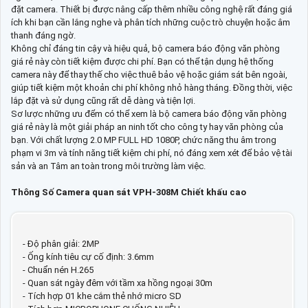
đặt camera. Thiết bị được nâng cấp thêm nhiều công nghệ rất đáng giá
ích khi bạn cần lắng nghe và phân tích những cuộc trò chuyện hoặc âm
thanh đáng ngờ.
Không chỉ đáng tin cậy và hiệu quả, bộ camera báo động văn phòng
giá rẻ này còn tiết kiệm được chi phí. Bạn có thể tận dụng hệ thống
camera này để thay thế cho việc thuê bảo vệ hoặc giám sát bên ngoài,
giúp tiết kiệm một khoản chi phí không nhỏ hàng tháng. Đồng thời, việc
lắp đặt và sử dụng cũng rất dễ dàng và tiện lợi.
Sơ lược những ưu đểm có thể xem là bộ camera báo động văn phòng
giá rẻ này là một giải pháp an ninh tốt cho công ty hay văn phòng của
bạn. Với chất lượng 2.0 MP FULL HD 1080P, chức năng thu âm trong
phạm vi 3m và tính năng tiết kiệm chi phí, nó đáng xem xét để bảo vệ tài
sản và an Tâm an toàn trong môi trường làm việc.
Thông Số Camera quan sát VPH-308M Chiết khấu cao
- Độ phân giải: 2MP
- Ống kính tiêu cự cố định: 3.6mm
- Chuẩn nén H.265
- Quan sát ngày đêm với tầm xa hồng ngoại 30m
- Tích hợp 01 khe cắm thẻ nhớ micro SD