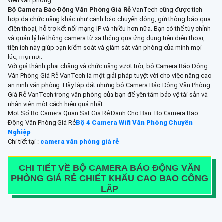
viên văn phòng.
Bộ Camera Báo Động Văn Phòng Giá Rẻ
VanTech cũng được tích
hợp đa chức năng khác như cảnh báo chuyển động, gửi thông báo qua
điện thoại, hỗ trợ kết nối mạng IP và nhiều hơn nữa. Bạn có thể tùy chỉnh
và quản lý hệ thống camera từ xa thông qua ứng dụng trên điện thoại,
tiện ích này giúp bạn kiểm soát và giám sát văn phòng của mình mọi
lúc, mọi nơi.
Với giá thành phải chăng và chức năng vượt trội, bộ Camera Báo Động
Văn Phòng Giá Rẻ VanTech là một giải pháp tuyệt vời cho việc nâng cao
an ninh văn phòng. Hãy lắp đặt những bộ Camera Báo Động Văn Phòng
Giá Rẻ VanTech trong văn phòng của bạn để yên tâm bảo vệ tài sản và
nhân viên một cách hiệu quả nhất.
Một Số Bộ Camera Quan Sát Giá Rẻ Dành Cho Bạn: Bộ Camera Báo
Động Văn Phòng Giá Rẻ
Bộ 4 Camera Wifi Văn Phòng Chuyên
Nghiệp
Chi tiết tại :
camera văn phòng giá rẻ
CHI TIẾT VỀ
BỘ CAMERA BÁO ĐỘNG VĂN
PHÒNG GIÁ RẺ
CHIẾT KHẤU CAO BAO CÔNG
LẮP