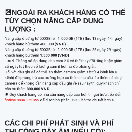
💽NGOÀI RA KHÁCH HÀNG CÓ THỂ
TÙY CHỌN NÂNG CẤP DUNG
LƯỢNG :
Nâng cấp ổ cứng từ 500GB lên 1. 000 GB (1TB) (lưu 13 ngày- 14 ngày)
khách hàng bù thêm 4
00.000 (VNĐ)
Nâng cấp ổ cứng từ 500GB lên 2. 000 GB (2TB) (lưu 28 ngày-29 ngày)
khách hàng bù thêm
1.500.000 (VNĐ)
Lưu ý :Thông số áp dụng cho cam 2.0 có thể thay đổi tăng hoặc giảm
số ngày tuỳ theo số lượng cam ít hơn và độ phân giải..
Đối với đầu ghi để có thể lắp thêm camera giám sát từ 4 kênh lên 8
kênh( để phòng trù các trường hợp có thêm nhu cầu lắp thêm các loại
camera để không cần nâng cấp đầu ghi về sau này thì quý khách chỉ
cần bù thêm
800,000 VNĐ
🔔 Quý khách hàng có nhu cầu nâng cấp cao hơn thì gọi trực tiếp đến
hotline 0938.112.399
để được bộ phận CSKH hỗ trợ chi tiết hơn ạ!
CÁC CHI PHÍ PHÁT SINH VÀ PHÍ
THI CÔNG DÂY ÂM (NẾU CÓ):