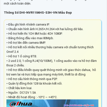
một cách toàn diện.
Thông Số DHI-NVR1104HS-S3H-VN Mẫu Đẹp
• Đầu ghi hình 4 kênh camera IP.
• Chuẩn nén hình ảnh H.265+/H.264 với hai luồng dữ liệu.
• Hỗ trợ hiển thị 1CH 8M hoặc 4CH 1080P.
• Băng thông đầu vào max 80Mpb.
• Hỗ trợ lên đến camera 8MP.
• Hỗ trợ kết nối nhiều thương hiệu camera với chuẩn tương thích
Onvif 2.4
• Hỗ trợ 1 ổ cứng 8TB.
• 2 usd 2.0, 1 cổng RJ4(10/100M), 1 cổng audio vào ra hỗ trợ đàm
thoại 2 chiều.
• Hỗ trợ điều khiển quay quét thông minh với giao thức dahua, hỗ
trợ xem lại và trực tiếp qua mạng máy tính, thiết bị di động
• Hỗ trợ cấu hình thông minh qua P2P.
• Quản lý đồng thời 128 tài khoản kết nối.
• Chất liệu kim loại.
• Nguồn : DC12V 1.5A
• Nhiệt độ hoạt động : -10°C ~ +45°C.