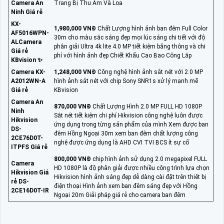
Camera An
Trang Bị Thu Âm Và Loa
Ninh Giá rẻ
KX-
1,980,000 VNĐ
Chất Lượng hình ảnh ban đêm Full Color
AF5016WPN-
30m cho màu sắc sáng đẹp mọi lúc sáng chi tiết với độ
ALCamera
phân giải Ultra 4k lite 4.0 MP tiết kiệm băng thông và chi
Giá rẻ
phí với hình ảnh đẹp Chiết Khấu Cao Bao Công Lắp
KBvision ✨
Camera KX-
1,248,000 VNĐ
Công nghệ hình ảnh sắt nét với 2.0 MP
A2012WN-A
hình ảnh sắt nét với chip Sony SNR1s xử lý mạnh mẽ
Giá rẻ
KBvision
Camera An
870,000 VNĐ
Chất Lượng Hình 2.0 MP FULL HD 1080P
Ninh
Sắt nét tiết kiệm chi phí Hikvision công nghệ luôn được
Hikvision
ứng dụng trong từng sản phẩm của mình Xem được ban
DS-
đêm Hồng Ngoại 30m xem ban đêm chất lượng công
2CE76D0T-
nghệ được ứng dụng là AHD CVI TVI BCS ít sự cố
ITPFS Giá rẻ
800,000 VNĐ
chip hình ảnh sử dụng 2.0 megapixel FULL
Camera
HD 1080P là độ phân giải được nhiều công trình lựa chọn
Hikvision Giá
Hikvision hình ảnh sáng đẹp dễ dàng cài đặt trên thiêt bị
rẻ DS-
điện thoại Hình ảnh xem ban đêm sáng đẹp với Hồng
2CE16D0T-IR
Ngoại 20m Giải pháp giá rẻ cho camera ban đêm