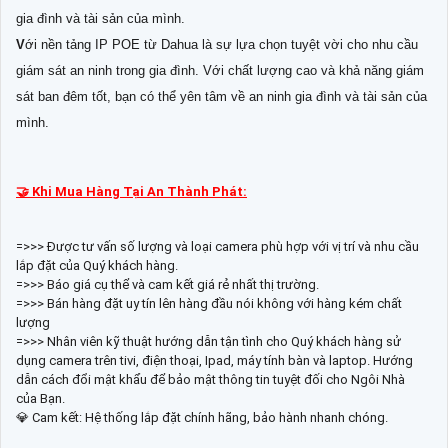
gia đình và tài sản của mình.
V
ới nền tảng IP POE từ Dahua là sự lựa chọn tuyệt vời cho nhu cầu
giám sát an ninh trong gia đình. Với chất lượng cao và khả năng giám
sát ban đêm tốt, bạn có thể yên tâm về an ninh gia đình và tài sản của
mình.
🤝 Khi Mua Hàng Tại An Thành Phát:
=>>> Được tư vấn số lượng và loại camera phù hợp với vị trí và nhu cầu
lắp đặt của Quý khách hàng.
=>>> Báo giá cụ thể và cam kết giá rẻ nhất thị trường.
=>>> Bán hàng đặt uy tín lên hàng đầu nói không với hàng kém chất
lượng
=>>> Nhân viên kỹ thuật hướng dẫn tận tình cho Quý khách hàng sử
dụng camera trên tivi, điện thoại, Ipad, máy tính bàn và laptop. Hướng
dẫn cách đổi mật khẩu để bảo mật thông tin tuyệt đối cho Ngôi Nhà
của Bạn.
💎 Cam kết: Hệ thống lắp đặt chính hãng, bảo hành nhanh chóng.