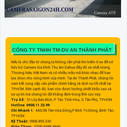
CÔNG TY TNHH TM-DV AN THÀNH PHÁT
Nếu là chủ đầu từ chúng ta không cần phải tìm kiếm ở xa để sở
hữu bộ Camera Gia Đình Thu âm Dahua đầy đủ và chất lượng.
Thương hiệu Việt Nam và có nhiều mẫu mã khác nhau để bạn
lựa chọn cho công trình của mình. Tại An Thành Phát, chúng tôi
cam kết cung cấp sản phẩm chính hãng và dịch vụ tốt nhất tại
TP.HCM. Bên cạnh đó, bạn còn được hưởng chiết khấu cao và
sự uy tín mà chúng tôi đã khẳng định trong lĩnh vực này.
Trụ Sở:
51 Lũy Bán Bích, P. Tân Thới Hòa, Q.Tân Phú, TP.HCM
Hotline: 0938.11.23.99
Chi Nhánh 1:
445/38 Tân Hòa Đông,P Bình Trị Đông, Bình Tân,
TP HCM
Kỹ Thuật:
0906.855.330
Điện Thoại:
(028) 6688.4949