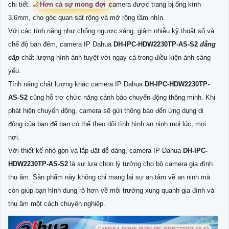
chi tiết. 🌙
Hơn cả sự mong đợi
camera được trang bị ống kính
3.6mm, cho góc quan sát rộng và mở rộng tầm nhìn.
Với các tính năng như chống ngược sáng, giảm nhiễu kỹ thuật số và
chế độ ban đêm, camera IP Dahua
DH-IPC-HDW2230TP-AS-S2
đẳng
cấp
chất lượng hình ảnh tuyệt vời ngay cả trong điều kiện ánh sáng
yếu.
Tính năng chất lượng khác camera IP Dahua
DH-IPC-HDW2230TP-
AS-S2
cũng hỗ trợ chức năng cảnh báo chuyển động thông minh. Khi
phát hiện chuyển động, camera sẽ gửi thông báo đến ứng dụng di
động của bạn để bạn có thể theo dõi tình hình an ninh mọi lúc, mọi
nơi.
Với thiết kế nhỏ gọn và lắp đặt dễ dàng, camera IP Dahua
DH-IPC-
HDW2230TP-AS-S2
là sự lựa chọn lý tưởng cho bộ camera gia đình
thu âm. Sản phẩm này không chỉ mang lại sự an tâm về an ninh mà
còn giúp bạn hình dung rõ hơn về môi trường xung quanh gia đình và
thu âm một cách chuyên nghiệp.