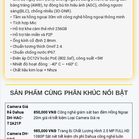
bằng trắng (AWB), tự động bù tín hiệu ảnh (AGC), chống ngược
sáng(BLC), chống nhiễu (3D-DNR).
• Tầm xa hồng ngoại 30m với công nghệ hồng ngoại thông minh
• Tích hợp Mic
• Hỗ trợ khe cắm thẻ nhớ 256GB
• Hỗ trợ tên miền và P2P
• Ống kính cố định 2.8mm.
• Chuẩn tương thích Onvif 2.4.
• Chuẩn chống nước IP67.
• Điện áp DC12V hoặc PoE (802.3af), công suất <5W
• Nhiệt độ hoạt động : -40° C ~ +60° C.
• Chất liệu kim loại + Nhựa
SẢN PHẨM CÙNG PHÂN KHÚC NỔI BẬT
Camera Giá
Rẻ Dahua
850,000 VNĐ
Công nghệ giám sát ban đêm Hồng Ngoại
DH-HAC-
20m giá rẻ tiết kiệm Loại Camera Giá re
T2A21P
985,000 VNĐ
Trang Bị Chất Lượng Hình 2.0 MP FULL HD
Camera DH-
1080P Sắt nét tiết kiệm chi phí Dahua công nghệ luôn