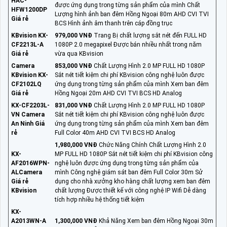
HAC-
được ứng dụng trong từng sản phẩm của mình Chất
HFW1200DP
Lượng hình ảnh ban đêm Hồng Ngoại 80m AHD CVI TVI
Giá rẻ
BCS Hình ảnh âm thanh trên cáp đồng trục
KBvision KX-
979,000 VNĐ
Trang Bị chất lượng sắt nét đến FULL HD
CF2213L-A
1080P 2.0 megapixel Được bán nhiều nhất trong năm
Giá rẻ
vừa qua KBvision
Camera
853,000 VNĐ
Chất Lượng Hình 2.0 MP FULL HD 1080P
KBvision KX-
Sắt nét tiết kiệm chi phí KBvision công nghệ luôn được
CF2102LQ
ứng dụng trong từng sản phẩm của mình Xem ban đêm
Giá rẻ
Hồng Ngoại 20m AHD CVI TVI BCS HD Analog
KX-CF2203L-
831,000 VNĐ
Chất Lượng Hình 2.0 MP FULL HD 1080P
VN Camera
Sắt nét tiết kiệm chi phí KBvision công nghệ luôn được
An Ninh Giá
ứng dụng trong từng sản phẩm của mình Xem ban đêm
rẻ
Full Color 40m AHD CVI TVI BCS HD Analog
1,980,000 VNĐ
Chức Năng Chính Chất Lượng Hình 2.0
KX-
MP FULL HD 1080P Sắt nét tiết kiệm chi phí KBvision công
AF2016WPN-
nghệ luôn được ứng dụng trong từng sản phẩm của
ALCamera
mình Công nghệ giám sát ban đêm Full Color 30m Sử
Giá rẻ
dụng cho nhà xưởng kho hàng chất lượng xem ban đêm
KBvision
chất lượng Được thiết kế với công nghệ IP Wifi Dễ dàng
tích hợp nhiều hệ thống tiết kiệm
KX-
A2013WN-A
1,300,000 VNĐ
Khả Năng Xem ban đêm Hồng Ngoại 30m