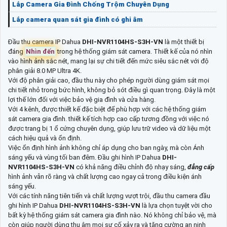
Lắp Camera Gia Đình Chống Trộm Chuyên Dụng
Lắp camera quan sát gia đình có ghi âm
Đầu thu camera IP Dahua
DHI-NVR1104HS-S3H-VN
là một thiết bị
đáng
Nhìn đến
trong hệ thống giám sát camera. Thiết kế của nó nhìn
vào hình ảnh sắc nét, mang lại sự chi tiết đến mức siêu sắc nét với độ
phân giải 8.0 MP Ultra 4K.
Với độ phân giải cao, đầu thu này cho phép người dùng giám sát mọi
chi tiết nhỏ trong bức hình, không bỏ sót điều gì quan trọng. Đây là một
lợi thế lớn đối với việc bảo vệ gia đình và cửa hàng.
Với 4 kênh, được thiết kế đặc biệt để phù hợp với các hệ thống giám
sát camera gia đình. thiết kế tích hợp cao cấp tương đồng với việc nó
được trang bị 1 ổ cứng chuyên dụng, giúp lưu trữ video và dữ liệu một
cách hiệu quả và ổn định.
Việc ổn định hình ảnh không chỉ áp dụng cho ban ngày, mà còn Ánh
sáng yếu và vùng tối ban đêm. Đầu ghi hình IP Dahua
DHI-
NVR1104HS-S3H-VN
có khả năng điều chỉnh độ nhạy sáng,
đẳng cấp
hình ảnh vẫn rõ ràng và chất lượng cao ngay cả trong điều kiện ánh
sáng yếu.
Với các tính năng tiên tiến và chất lượng vượt trội, đầu thu camera đầu
ghi hình IP Dahua
DHI-NVR1104HS-S3H-VN
là lựa chọn tuyệt vời cho
bất kỳ hệ thống giám sát camera gia đình nào. Nó không chỉ bảo vệ, mà
còn giúp người dùng thu âm mọi sự cố xảy ra và tăng cường an ninh