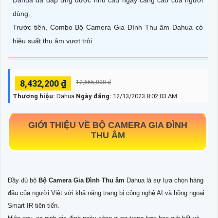
Dahua đã đáp ứng được nhu cầu ngày càng cao của người
dùng.
Trước tiên, Combo Bộ Camera Gia Đình Thu âm Dahua có
hiệu suất thu âm vượt trội
8,432,200 ₫
12,665,000 ₫
Thương hiệu:
Dahua
Ngày đăng:
12/13/2023 8:02:03 AM
GIỚI THIỆU VỀ
BỘ CAMERA GIA ĐÌNH
THU ÂM
Đầy đủ bộ
Bộ Camera Gia Đình Thu âm
Dahua là sự lựa chọn hàng
đầu của người Việt với khả năng trang bị công nghệ AI và hồng ngoại
Smart IR tiên tiến.