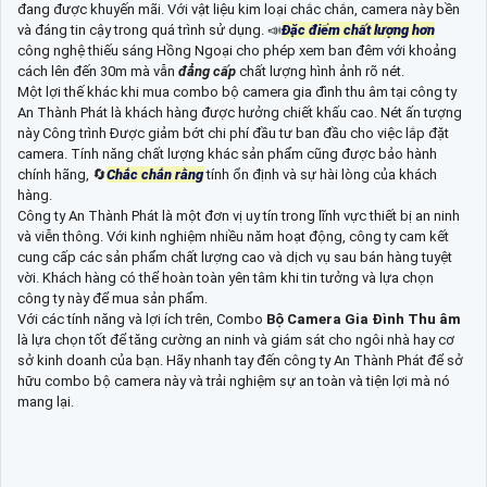
đang được khuyến mãi. Với vật liệu kim loại chắc chắn, camera này bền
và đáng tin cậy trong quá trình sử dụng. 📣
Đặc điểm chất lượng hơn
công nghệ thiếu sáng Hồng Ngoại cho phép xem ban đêm với khoảng
cách lên đến 30m mà vẫn
đẳng cấp
chất lượng hình ảnh rõ nét.
Một lợi thế khác khi mua combo bộ camera gia đình thu âm tại công ty
An Thành Phát là khách hàng được hưởng chiết khấu cao. Nét ấn tượng
này Công trình Được giảm bớt chi phí đầu tư ban đầu cho việc lắp đặt
camera. Tính năng chất lượng khác sản phẩm cũng được bảo hành
chính hãng, 🔄
Chắc chắn rằng
tính ổn định và sự hài lòng của khách
hàng.
Công ty An Thành Phát là một đơn vị uy tín trong lĩnh vực thiết bị an ninh
và viễn thông. Với kinh nghiệm nhiều năm hoạt động, công ty cam kết
cung cấp các sản phẩm chất lượng cao và dịch vụ sau bán hàng tuyệt
vời. Khách hàng có thể hoàn toàn yên tâm khi tin tưởng và lựa chọn
công ty này để mua sản phẩm.
Với các tính năng và lợi ích trên, Combo
Bộ Camera Gia Đình Thu âm
là lựa chọn tốt để tăng cường an ninh và giám sát cho ngôi nhà hay cơ
sở kinh doanh của bạn. Hãy nhanh tay đến công ty An Thành Phát để sở
hữu combo bộ camera này và trải nghiệm sự an toàn và tiện lợi mà nó
mang lại.