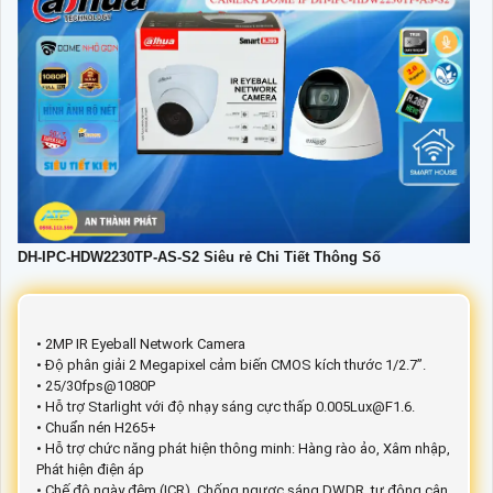
DH-IPC-HDW2230TP-AS-S2 Siêu rẻ Chi Tiết Thông Số
• 2MP IR Eyeball Network Camera
• Độ phân giải 2 Megapixel cảm biến CMOS kích thước 1/2.7”.
• 25/30fps@1080P
• Hỗ trợ Starlight với độ nhạy sáng cực thấp 0.005Lux@F1.6.
• Chuẩn nén H265+
• Hỗ trợ chức năng phát hiện thông minh: Hàng rào ảo, Xâm nhập,
Phát hiện điện áp
• Chế độ ngày đêm (ICR), Chống ngược sáng DWDR, tự động cân