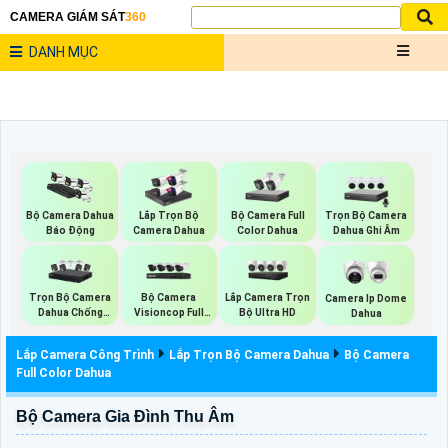
CAMERA GIÁM SÁT
360
DANH MỤC
Bộ Camera Full
Trọn Bộ Camera
Bộ Camera Dahua
Lắp Trọn Bộ
Color Dahua
Dahua Ghi Âm
Báo Động
Camera Dahua
Trọn Bộ Camera
Bộ Camera
Lắp Camera Trọn
Camera Ip Dome
Dahua Chống
Visioncop Full
Bộ Ultra HD
Dahua
Trộm
Color
Lắp Camera Công Trình
Lắp Trọn Bộ Camera Dahua
Bộ Camera
Full Color Dahua
Bộ Camera Gia Đình Thu Âm