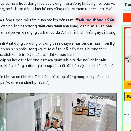
hép camera hoạt động hiệu quả trong môi trường khắc nghiệt, bảo vệ
Ca
 hoặc bị va đập. Thiết kế này cũng giúp camera trở nên tinh tế và
 Hồng Ngoại với tầm quan sát lên đến 80m. 🎥
Những thông số ấn
kỳ hình ảnh nào trong điều kiện thiếu ánh sáng, đặc biệt là vào ban
 sát xa và rõ ràng, giúp bạn có được hình ảnh chi tiết ngay cả trong
ành Phát đang áp dụng chương trình khuyến mãi lớn khi mua Trọn
Bộ
pháp an ninh chất lượng với mức giá ưu đãi hấp dẫn. Chương trình
dịch vụ hỗ trợ kỹ thuật, cài đặt và bảo hành.
 cấp và lắp đặt hệ thống camera giám sát. Với đội ngũ nhân viên
o khách hàng những giải pháp tốt nhất để bảo vệ an ninh tài sản của
yên tâm và an tâm khi điều hành các hoạt động hàng ngày của mình,
https://cameraanthanhphat.vn/)
B
Co