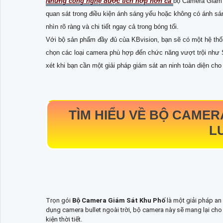
Những công nghệ được tích hợp hơn cả
bộ Camera Giám 
quan sát trong điều kiện ánh sáng yếu hoặc không có ánh sá
nhìn rõ ràng và chi tiết ngay cả trong bóng tối.
Với bộ sản phẩm đầy đủ của KBvision, bạn sẽ có một hệ thố
chọn các loại camera phù hợp đến chức năng vượt trội như 
xét khi bạn cần một giải pháp giám sát an ninh toàn diện ch
TÌM HIỂU VỀ
BỘ CAMER
L
Trọn gói
Bộ Camera Giám Sát Khu Phố
là một giải pháp an 
dụng camera bullet ngoài trời, bộ camera này sẽ mang lại cho
kiện thời tiết.