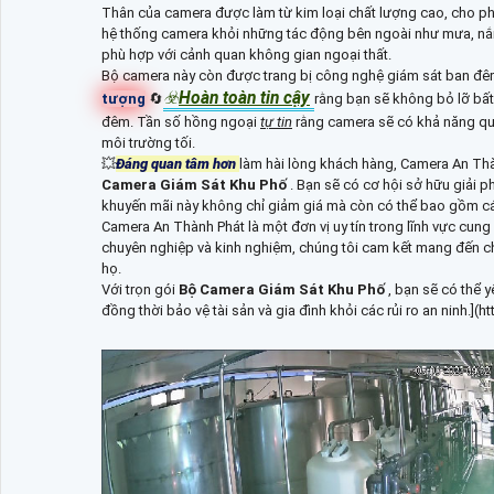
Thân của camera được làm từ kim loại chất lượng cao, cho p
hệ thống camera khỏi những tác động bên ngoài như mưa, nắng,
phù hợp với cảnh quan không gian ngoại thất.
Bộ camera này còn được trang bị công nghệ giám sát ban đêm
☣️
Hoàn toàn tin cậy
tượng
🔄
rằng bạn sẽ không bỏ lỡ bất 
đêm. Tần số hồng ngoại
tự tin
rằng camera sẽ có khả năng quan
môi trường tối.
💥
Đáng quan tâm hơn
làm hài lòng khách hàng, Camera An Th
Camera Giám Sát Khu Phố
. Bạn sẽ có cơ hội sở hữu giải 
khuyến mãi này không chỉ giảm giá mà còn có thể bao gồm các 
Camera An Thành Phát là một đơn vị uy tín trong lĩnh vực cung
chuyên nghiệp và kinh nghiệm, chúng tôi cam kết mang đến ch
họ.
Với trọn gói
Bộ Camera Giám Sát Khu Phố
, bạn sẽ có thể 
đồng thời bảo vệ tài sản và gia đình khỏi các rủi ro an ninh.](