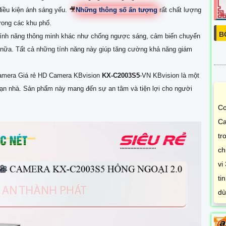
điều kiện ánh sáng yếu. 🎥
Những thông số ấn tượng
rất chất lượng
trong các khu phố.
B
 tính năng thông minh khác như chống ngược sáng, cảm biến chuyển
n nữa. Tất cả những tính năng này giúp tăng cường khả năng giám
Camera Giá rẻ HD Camera KBvision
KX-C2003S5
-VN KBvision là một
bạn nhà. Sản phẩm này mang đến sự an tâm và tiện lợi cho người
Co
Ca
tr
ch
vi
ti
dù