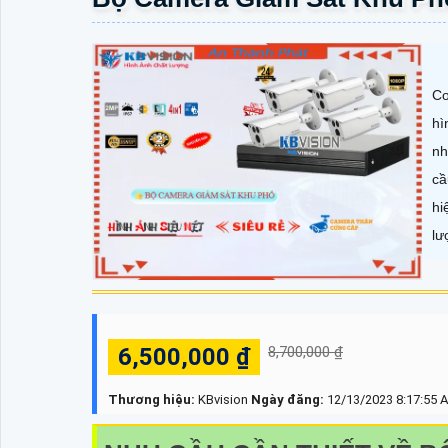
Co
hì
nh
cầ
hi
lư
6,500,000 ₫
8,700,000 ₫
Thương hiệu:
KBvision
Ngày đăng:
12/13/2023 8:17:55 