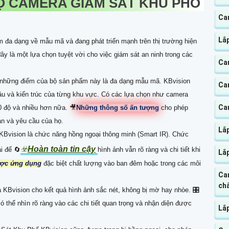
Ộ CAMERA GIÁM SÁT KHU PHỐ
Ca
Lắ
 đa dạng về mẫu mã và đang phát triển mạnh trên thị trường hiện
ây là một lựa chọn tuyệt vời cho việc giám sát an ninh trong các
Ca
 những điểm của bộ sản phẩm này là đa dạng mẫu mã. KBvision
Ca
ầu và kiến trúc của từng khu vực. Có các lựa chọn như camera
Ca
0 độ và nhiều hơn nữa. 🎥
Những thông số ấn tượng
cho phép
n và yêu cầu của họ.
Lắ
KBvision là chức năng hồng ngoại thông minh (Smart IR). Chức
☣️
Hoàn toàn tin cậy
i để 🔄
hình ảnh vẫn rõ ràng và chi tiết khi
Lắ
ược ứng dụng
đặc biệt chất lượng vào ban đêm hoặc trong các môi
Ca
chấ
 KBvision cho kết quả hình ảnh sắc nét, không bị mờ hay nhòe. 🎛
ó thể nhìn rõ ràng vào các chi tiết quan trọng và nhận diện được
Lắ