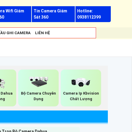
ra Wifi Giám
Tin Camera Giám
Hotline:
60
Sát 360
0938112399
ẦU GHI CAMERA
LIÊN HỆ
 Dahua
Bộ Camera Chuyên
Camera Ip Kbvision
ộng
Dụng
Chất Lượng
p Trọn Bộ Camera Dahua