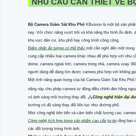
NHU CẦU CẦN THIẾT VỀ
B
Bộ Camera Giám Sát Khu Phố
KBvision là một bộ sản phẩm
nay. Với chức năng vượt trội và khả năng thu hình ổn định, đ
khu vực dân cư, khu phố hay công trình công cộng.
Điểm nhấn ấn tượng có thể thấy
một cần nghĩ đến một trong
cung cấp nhiều loại camera khác nhau để phù hợp với nhu c
dome, camera ngoài trời, camera trong nhà, camera xoay 36
người dùng dễ dàng tìm được camera phù hợp với không gia
Một tính năng quan trọng của bộ Camera Giám Sát Khu Phố 
năng này cho phép camera tự động điều chỉnh đèn hồng ngoạ
có ánh sáng môi trường thay đổi. ⁂
Công nghệ hiện đại đ
trường có độ sáng thay đổi liên tục như đường phố.
Nhờ công nghệ tiên tiến và cảm biến chất lượng cao, camera
Cộng nghệ tích hợp trong sản phẩm cao cấp
tự tin
rằng bạn c
các đối tượng trong hình ảnh.