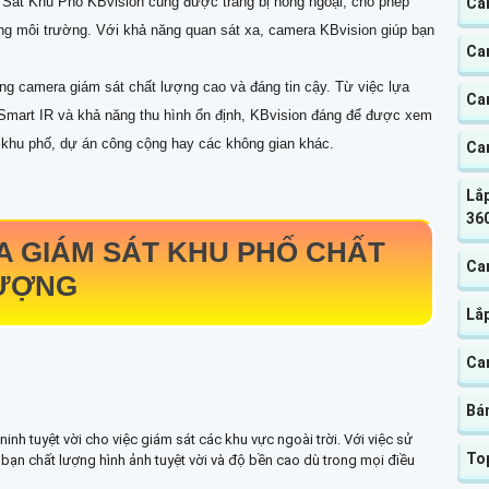
Sát Khu Phố KBvision cũng được trang bị hồng ngoại, cho phép
Ca
ng môi trường. Với khả năng quan sát xa, camera KBvision giúp bạn
Cam
ng camera giám sát chất lượng cao và đáng tin cậy. Từ việc lựa
Cam
Smart IR và khả năng thu hình ổn định, KBvision đáng để được xem
o khu phố, dự án công cộng hay các không gian khác.
Ca
Lắp
360
A GIÁM SÁT KHU PHỐ
CHẤT
Ca
ƯỢNG
Lắ
Ca
Bá
ninh tuyệt vời cho việc giám sát các khu vực ngoài trời. Với việc sử
To
 bạn chất lượng hình ảnh tuyệt vời và độ bền cao dù trong mọi điều