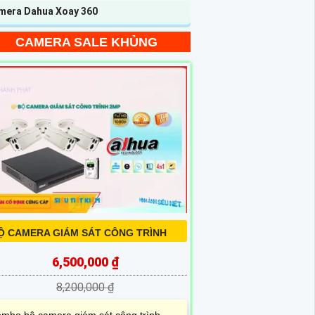
mera Dahua Xoay 360
CAMERA SALE KHỦNG
Ộ CAMERA GIÁM SÁT CÔNG TRÌNH
6,500,000 ₫
8,200,000 ₫
mbo bộ camera giám sát công trình