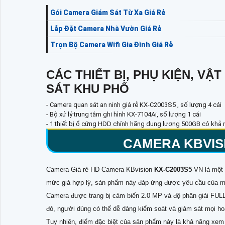
Gói Camera Giám Sát Từ Xa Giá Rẻ
Lắp Đặt Camera Nhà Vườn Giá Rẻ
Trọn Bộ Camera Wifi Gia Đình Giá Rẻ
CÁC THIẾT BỊ, PHỤ KIỆN, V
SÁT KHU PHỐ
- Camera quan sát an ninh giá rẻ KX-C2003S5 , số lượng 4 cái
- Bộ xử lý trung tâm ghi hình KX-7104Ai, số lượng 1 cái
- 1 thiết bị ổ cứng HDD chính hãng dung lượng 500GB có khả nă
CAMERA KBVIS
Camera Giá rẻ HD Camera KBvision
KX-C2003S5
-VN là một 
mức giá hợp lý, sản phẩm này đáp ứng được yêu cầu của m
Camera được trang bị cảm biến 2.0 MP và độ phân giải FUL
đó, người dùng có thể dễ dàng kiểm soát và giám sát mọi h
Tuy nhiên, điểm đặc biệt của sản phẩm này là khả năng xe