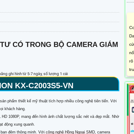
Co
Da
ẬT TƯ CÓ TRONG BỘ CAMERA GIÁM
cử
nổ
rõ
tr
ng ghi hình từ 5-7 ngày, số lượng 1 cái
ION
KX-C2003S5
-VN
sản phẩm thiết kế mỹ thuật tích hợp nhiều công nghệ tiên tiến. Với
ọi khách hàng.
L HD 1080P, mang đến hình ảnh chất lượng sắc nét và đẹp mắt. Nhờ
oạt động xung quanh.
m ban đêm thông minh. Với công nghệ Hồng Ngoại SMD, camera