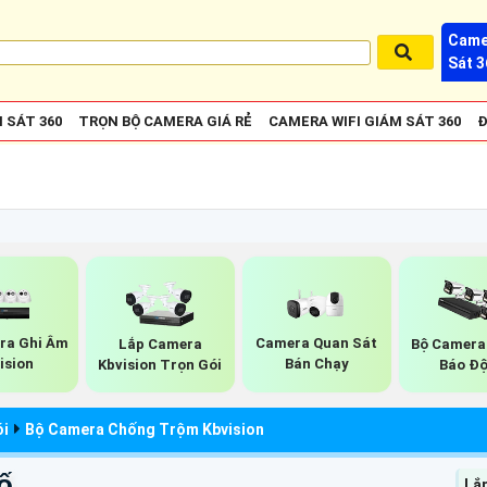
Came
Sát 3
 SÁT 360
TRỌN BỘ CAMERA GIÁ RẺ
CAMERA WIFI GIÁM SÁT 360
Đ
ra Ghi Âm
Camera Quan Sát
Lắp Camera
Bộ Camera
ision
Bán Chạy
Kbvision Trọn Gói
Báo Đ
ói
Bộ Camera Chống Trộm Kbvision
ố
Lắ