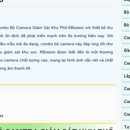
Bộ
Bộ
mbo Bộ Camera Giám Sát Khu Phố KBvision với thiết kế thu
nh ổn định đã phát triển mạnh trên thị trường hiện nay. Với
Cam
iều mẫu mã đa dạng, combo bộ camera này đáp ứng tốt nhu
Đầu
u giám sát khu vực. KBvision được biết đến là một thương
ệu camera chất lượng cao, mang lại hình ảnh sắc nét và chất
Ca
ợng âm thanh tốt
Lắp
Ca
Ca
Ca
AM
Tư