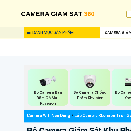
CAMERA GIÁM SÁT
360
DANH MỤC
SẢN PHẨM
CAMERA GIÁM
Bộ Camera Ban
Bộ Camera Chống
Bộ Came
Đêm Có Màu
Trộm Kbvision
Kbv
Kbvision
Camera Wifi Nên Dùng
Lắp Camera Kbvision Trọn G
Bộ Camera Giám Sát Khu Ph