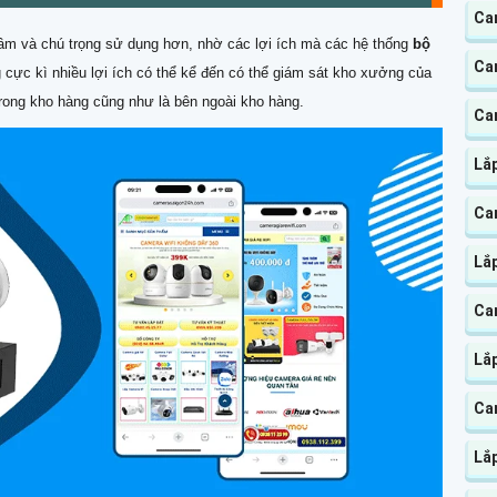
Ca
âm và chú trọng sử dụng hơn, nhờ các lợi ích mà các hệ thống
bộ
Ca
cực kì nhiều lợi ích có thể kể đến có thể giám sát kho xưởng của
trong kho hàng cũng như là bên ngoài kho hàng.
Ca
Lắp
Ca
Lắp
Cam
Lắp
Cam
Lắ