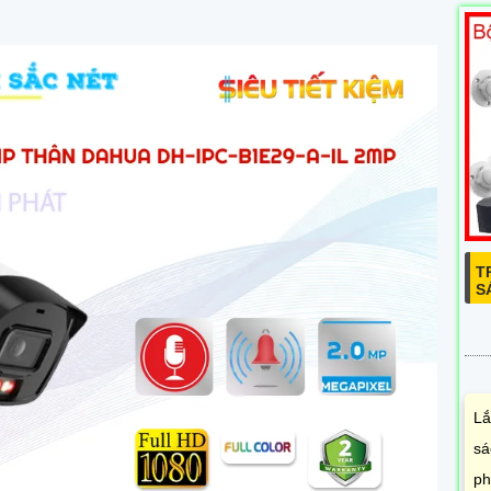
T
S
Lắ
sá
ph