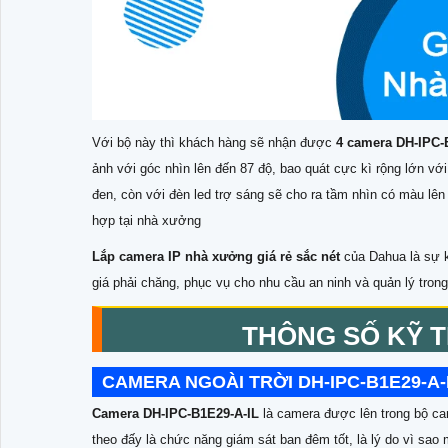
Với bộ này thì khách hàng sẽ nhận được
4 camera DH-IPC-
ảnh với góc nhìn lên đến 87 độ, bao quát cực kì rộng lớn vớ
đen, còn với đèn led trợ sáng sẽ cho ra tầm nhìn có màu lê
hợp tại nhà xưởng
Lắp camera IP nhà xưởng giá rẻ sắc nét
của Dahua là sự k
giá phải chăng, phục vụ cho nhu cầu an ninh và quản lý tron
THÔNG SỐ KỸ T
CAMERA NGOÀI TRỜI DH-IPC-B1E29-A-
Camera DH-IPC-B1E29-A-IL
là camera được lên trong bộ ca
theo đấy là chức năng giám sát ban đêm tốt, là lý do vì sao