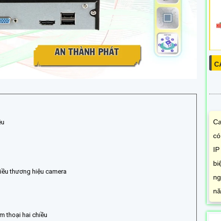
C
Ca
ệu
có
IP
bi
nhiều thương hiệu camera
ng
nă
m thoại hai chiều