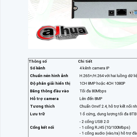
Thông số
Chi tiết
Số kênh
4 kênh camera IP
Chuẩn nén hình ảnh
H.265+/H.264 với hai luồng dữ li
Độ phân giải hiển thị
1CH 8MP hoặc 4CH 1080P
Băng thông đầu vào
Tối đa 80Mbps
Hỗ trợ camera
Lên đến 8MP
Tương thích
Chuẩn Onvif 2.4, hỗ trợ kết nối 
Lưu trữ
1 ổ cứng, dung lượng tối đa 8TB
- 2 cổng USB 2.0
Cổng kết nối
- 1 cổng RJ45 (10/100Mbps)
- 1 cổng audio (vào/ra) hỗ trợ đà