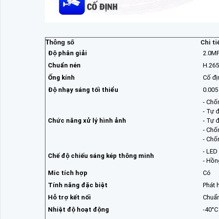
Thông số
Chi ti
Độ phân giải
2.0MP
Chuẩn nén
H.26
Ống kính
Cố đị
Độ nhạy sáng tối thiểu
0.005
- Ch
- Tự 
Chức năng xử lý hình ảnh
- Tự 
- Chố
- Chố
- LED
Chế độ chiếu sáng kép thông minh
- Hồn
Mic tích hợp
Có
Tính năng đặc biệt
Phát 
Hỗ trợ kết nối
Chuẩn
Nhiệt độ hoạt động
-40°C