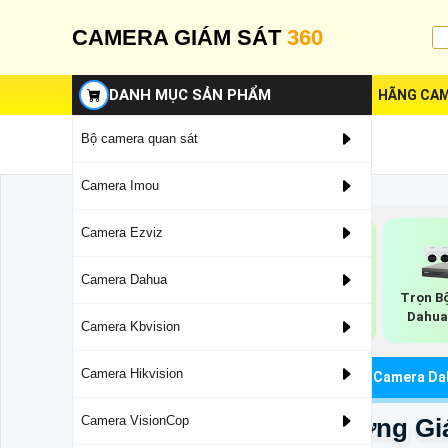
CAMERA GIÁM SÁT
360
DANH MỤC SẢN PHẨM
HÃNG CAM
Bộ camera quan sát
Camera Imou
Camera Ezviz
Camera Dahua
Trọn Bộ Camera
Trọn B
Bộ Camera Dahua
Dahua Chống Trộm
Dahua
Báo Động
Camera Kbvision
Camera Hikvision
Trang Chủ
Lắp Trọn Bộ Camera Dahua
Camera Dah
Bộ Camera IP Nhà Xưởng Gi
Camera VisionCop