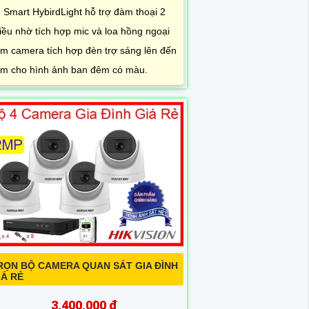
ụ Smart HybirdLight hỗ trợ đàm thoại 2
iều nhờ tích hợp mic và loa hồng ngoại
m camera tích hợp đèn trợ sáng lên đến
m cho hình ảnh ban đêm có màu.
RỌN BỘ CAMERA QUAN SÁT GIA ĐÌNH
IÁ RẺ
3,400,000 ₫