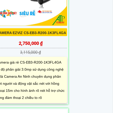
AMERA EZVIZ CS-EB3-R200-1K3FL4GA
2,750,000 ₫
3,115,000 ₫
mera giá rẻ CS-EB3-R200-1K3FL4GA
 độ phân giải 3.0mp sử dụng công nghệ
 là Camera An Ninh chuyên dụng phân
ệt người và động vật sắc nét với hồng
oại 15m cho hình ảnh rõ nét hỗ trợ chức
ng đàm thoại 2 chiều to rõ