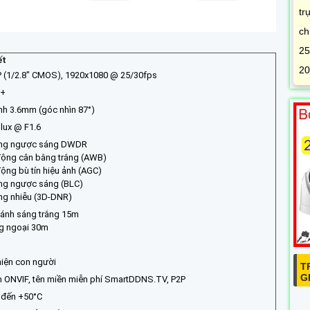
tr
ch
25
ết
20
 (1/2.8" CMOS), 1920x1080 @ 25/30fps
5+
nh 3.6mm (góc nhìn 87°)
 lux @ F1.6
ống ngược sáng DWDR
động cân bằng trắng (AWB)
động bù tín hiệu ảnh (AGC)
ng ngược sáng (BLC)
ng nhiễu (3D-DNR)
 ánh sáng trắng 15m
g ngoại 30m
hiện con người
T
G
 ONVIF, tên miền miễn phí SmartDDNS.TV, P2P
 đến +50°C