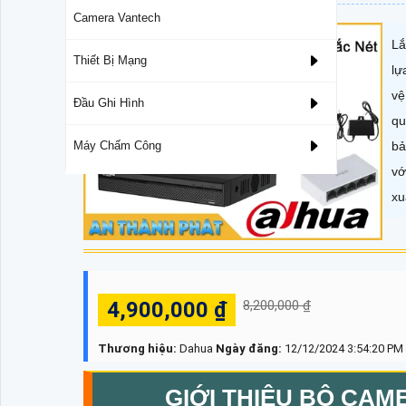
Camera Vantech
Lắ
Thiết Bị Mạng
lự
vệ
Đầu Ghi Hình
qu
bả
Máy Chấm Công
vớ
xu
4,900,000 ₫
8,200,000 ₫
Thương hiệu:
Dahua
Ngày đăng:
12/12/2024 3:54:20 PM
GIỚI THIỆU BỘ CAM