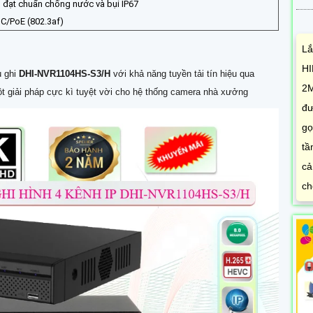
 đạt chuẩn chống nước và bụi IP67
C/PoE (802.3af)
Lắ
HI
u ghi
DHI-NVR1104HS-S3/H
với khả năng tuyền tải tín hiệu qua
2M
ột giải pháp cực kì tuyệt vời cho hệ thống camera nhà xưởng
đư
gọ
tầ
cả
ch