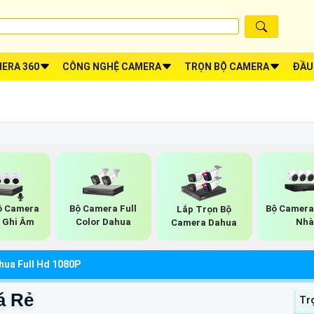
ERA 360
CÔNG NGHỆ CAMERA
TRỌN BỘ CAMERA
ĐẦU
ộ Camera
Bộ Camera Full
Bộ Camera
Lắp Trọn Bộ
 Ghi Âm
Color Dahua
Nhà
Camera Dahua
ua Full Hd 1080P
á Rẻ
Tr