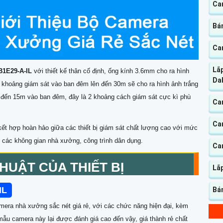
Ca
Bá
Ca
Lắ
B1E29-A-IL
với thiết kế thân cố định, ống kính 3.6mm cho ra hình
Da
i khoảng giám sát vào ban đêm lên đến 30m sẽ cho ra hình ảnh trắng
n đến 15m vào ban đêm, đây là 2 khoảng cách giám sát cực kì phù
Ca
Ca
ết hợp hoàn hảo giữa các thiết bị giám sát chất lượng cao với mức
g các không gian nhà xưởng, công trình dân dụng.
Ca
HUẬT CỦA THIẾT BỊ
Lắ
IL
Bá
mera nhà xưởng sắc nét giá rẻ, với các chức năng hiện đại, kèm
 mẫu camera này lại được đánh giá cao đến vậy, giá thành rẻ chất