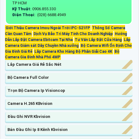
TP HCM
Kỹ Thuật:
0906.855.330
Điện Thoại:
(028) 6688.4949
Giới Thiệu Camera Imou Ngoài Trời IPC-S21FP
Thông Số Camera
Cần Quan Tâm
Dịch Vụ Bảo Trì Máy Tính Cho Doanh Nghiệp
Hướng
Dẫn Lắp Đặt Camera Ebitcam Tại Nha
Tư Vấn Lắp Đặt Cửa Hàng
Lắp
Camera Giám sát Dây Chuyền Nhà xưởng
Bộ Camera Wifi Ổn Định Cho
Gia Đình Giá Rẻ
Lắp Camera Kho Hàng Độ Phân Giải Cao 4K
Bộ
Camera Gia Đình Nhà Phố 4MP
Lắp Camera Giá Rẻ Sắc Nét
Bộ Camera Full Color
Trọn Bộ Camera Ip Visioncop
Camera H.265 KBvision
Đầu Ghi NVR Kbvision
Bán Đầu Ghi Ip 8 Kênh Kbvision