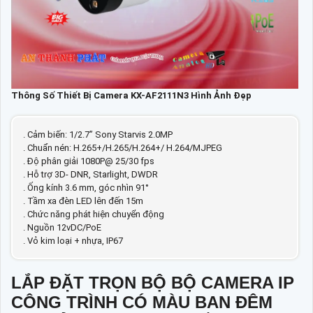
Thông Số Thiết Bị Camera KX-AF2111N3 Hình Ảnh Đẹp
. Cảm biến: 1/2.7” Sony Starvis 2.0MP
. Chuẩn nén: H.265+/H.265/H.264+/ H.264/MJPEG
. Độ phân giải 1080P@ 25/30 fps
. Hỗ trợ 3D- DNR, Starlight, DWDR
. Ống kính 3.6 mm, góc nhìn 91°
. Tầm xa đèn LED lên đến 15m
. Chức năng phát hiện chuyển động
. Nguồn 12vDC/PoE
. Vỏ kim loại + nhựa, IP67
LẮP ĐẶT TRỌN BỘ BỘ CAMERA IP
CÔNG TRÌNH CÓ MÀU BAN ĐÊM