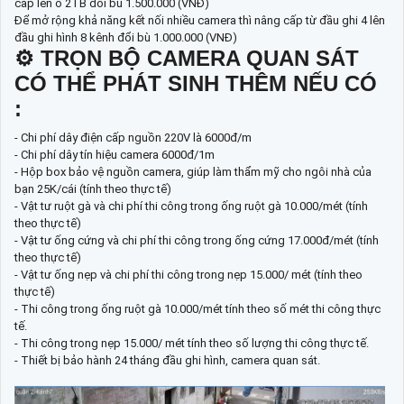
cấp lên ổ 2TB đổi bù 1.500.000 (VNĐ)
Để mở rộng khả năng kết nối nhiều camera thì nâng cấp từ đầu ghi 4 lên
đầu ghi hình 8 kênh đổi bù 1.000.000 (VNĐ)
⚙ TRỌN BỘ CAMERA QUAN SÁT
CÓ THỂ PHÁT SINH THÊM NẾU CÓ
:
- Chi phí dây điện cấp nguồn 220V là 6000đ/m
- Chi phí dây tín hiệu camera 6000đ/1m
- Hộp box bảo vệ nguồn camera, giúp làm thẩm mỹ cho ngôi nhà của
bạn 25K/cái (tính theo thực tế)
- Vật tư ruột gà và chi phí thi công trong ống ruột gà 10.000/mét (tính
theo thực tế)
- Vật tư ống cứng và chi phí thi công trong ống cứng 17.000đ/mét (tính
theo thực tế)
- Vật tư ống nẹp và chi phí thi công trong nẹp 15.000/ mét (tính theo
thực tế)
- Thi công trong ống ruột gà 10.000/mét tính theo số mét thi công thực
tế.
- Thi công trong nẹp 15.000/ mét tính theo số lượng thi công thực tế.
- Thiết bị bảo hành 24 tháng đầu ghi hình, camera quan sát.