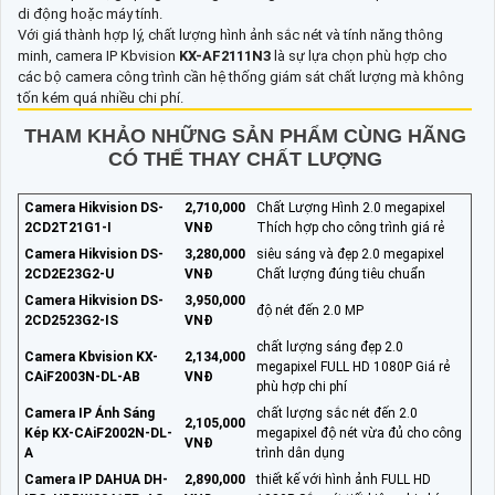
di động hoặc máy tính.
Với giá thành hợp lý, chất lượng hình ảnh sắc nét và tính năng thông
minh, camera IP Kbvision
KX-AF2111N3
là sự lựa chọn phù hợp cho
các bộ camera công trình cần hệ thống giám sát chất lượng mà không
tốn kém quá nhiều chi phí.
THAM KHẢO NHỮNG SẢN PHẨM CÙNG HÃNG
CÓ THỂ THAY CHẤT LƯỢNG
Camera Hikvision DS-
2,710,000
Chất Lượng Hình 2.0 megapixel
2CD2T21G1-I
VNĐ
Thích hợp cho công trình giá rẻ
Camera Hikvision DS-
3,280,000
siêu sáng và đẹp 2.0 megapixel
2CD2E23G2-U
VNĐ
Chất lượng đúng tiêu chuẩn
Camera Hikvision DS-
3,950,000
độ nét đến 2.0 MP
2CD2523G2-IS
VNĐ
chất lượng sáng đẹp 2.0
Camera Kbvision KX-
2,134,000
megapixel FULL HD 1080P Giá rẻ
CAiF2003N-DL-AB
VNĐ
phù hợp chi phí
Camera IP Ánh Sáng
chất lượng sắc nét đến 2.0
2,105,000
Kép KX-CAiF2002N-DL-
megapixel độ nét vừa đủ cho công
VNĐ
A
trình dân dụng
Camera IP DAHUA DH-
2,890,000
thiết kế với hình ảnh FULL HD