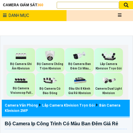
CAMERA GIÁM SÁT
360
DANH MỤC
Bộ Camera Ghi
Bộ Camera Chống
Bộ Camera Ban
Lắp Camera
Âm Kbvision
Trộm Kbvision
Đêm Có Màu
Kbvision Trọn Gói
Kbvision
Bộ Camera
Bộ Camera Có
Đầu Ghi 8 Kênh
Camera Dual Light
Visioncop Full
Báo Đông
Giá Rẻ Kbvision
Kbvision
Color
Camera Văn Phòng
Lắp Camera Kbvision Trọn Gói
Bán Camera
Kbvision 2MP
Bộ Camera Ip Công Trình Có Màu Ban Đêm Giá Rẻ