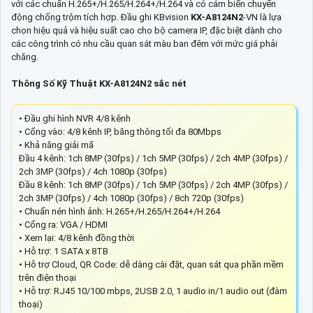
với các chuẩn H.265+/H.265/H.264+/H.264 và có cảm biến chuyển
động chống trộm tích hợp. Đầu ghi KBvision
KX-A8124N2
-VN là lựa
chọn hiệu quả và hiệu suất cao cho bộ camera IP, đặc biệt dành cho
các công trình có nhu cầu quan sát màu ban đêm với mức giá phải
chăng.
Thông Số Kỹ Thuật KX-A8124N2 sắc nét
• Đầu ghi hình NVR 4/8 kênh
• Cổng vào: 4/8 kênh IP, băng thông tối đa 80Mbps
• Khả năng giải mã
Đầu 4 kênh: 1ch 8MP (30fps) / 1ch 5MP (30fps) / 2ch 4MP (30fps) /
2ch 3MP (30fps) / 4ch 1080p (30fps)
Đầu 8 kênh: 1ch 8MP (30fps) / 1ch 5MP (30fps) / 2ch 4MP (30fps) /
2ch 3MP (30fps) / 4ch 1080p (30fps) / 8ch 720p (30fps)
• Chuẩn nén hình ảnh: H.265+/H.265/H.264+/H.264
• Cổng ra: VGA / HDMI
• Xem lại: 4/8 kênh đồng thời
• Hỗ trợ: 1 SATA x 8TB
• Hỗ trợ Cloud, QR Code: dễ dàng cài đặt, quan sát qua phần mềm
trên điện thoại
• Hỗ trợ: RJ45 10/100 mbps, 2USB 2.0, 1 audio in/1 audio out (đàm
thoại)