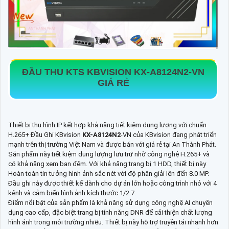
ĐẦU THU KTS KBVISION
KX-A8124N2
-VN
GIÁ RẺ
Thiết bị thu hình IP kết hợp khả năng tiết kiệm dung lượng với chuẩn
H.265+ Đầu Ghi KBvision
KX-A8124N2
-VN của KBvision đang phát triển
mạnh trên thị trường Việt Nam và được bán với giá rẻ tại An Thành Phát.
Sản phẩm này tiết kiệm dung lượng lưu trữ nhờ công nghệ H.265+ và
có khả năng xem ban đêm. Với khả năng trang bị 1 HDD, thiết bị này
Hoàn toàn tin tưởng hình ảnh sắc nét với độ phân giải lên đến 8.0 MP.
Đầu ghi này được thiết kế dành cho dự án lớn hoặc công trình nhỏ với 4
kênh và cảm biến hình ảnh kích thước 1/2.7.
Điểm nổi bật của sản phẩm là khả năng sử dụng công nghệ AI chuyên
dụng cao cấp, đặc biệt trang bị tính năng DNR để cải thiện chất lượng
hình ảnh trong môi trường nhiễu. Thiết bị này hỗ trợ truyền tải nhanh hơn