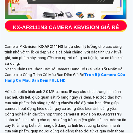
KX-AF2111N3
CAMERA KBVISION GIÁ RẺ
Camera IP Kbvision
KX-AF2111N3
là lựa chọn lý tưởng cho các công
trình nhỏ với thiết kế đẹp và giá cả phải chăng. Với đặc tính ưu việt về
giá, sản phẩm này mang đến cho người dùng sự tiện lợi và an tâm khi
sử dụng.
Nhanh Chân Lựa Chọn Các Bộ Camera Đang Có Giá Sale Tốt Nhất: Bộ
Camera Ip Công Trình Có Màu Ban Đêm Giá Rẻ
Trọn Bộ Camera Cửa
Hàng Có Màu Ban Đêm FULL HD
Với cảm biến hình ảnh 2.0 MP, camera IP này cho chất lượng hình ảnh
sắc nét, chi tiết, giúp quan sát rõ ràng ngày và đêm. Nét độc đáo hơn
của sản phẩm tính năng tự động chuyển chế độ màu ban đêm giúp
camera hoạt động hiệu quả ngay cả trong điều kiện ánh sáng yếu.
Công nghệ hiện đại tích hợp trong camera IP Kbvision
KX-AF2111N3
Hoàn toàn tin tưởng cho người dùng trải nghiệm giám sát an toàn và tin
cậy. Khả năng kết nối mạng dễ dàng và linh hoạt cũng là điểm mạnh
của sản phẩm, giúp người dùng dễ dàng theo dõi từ xa qua điện thoại