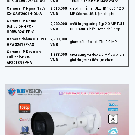
IPC-HDBW3241EP-AS
VNĐ
1080P Sắc nét tiết kiệm chi phí
Camera IP Ngoài Trời
2,015,000
chip hình ảnh FULL HD 1080P 2.0
KX-CAiF2001N-DL-A
VNĐ
MP Sắc nét tiết kiệm chi phí
Camera IP Dome
2,980,000
chất lượng sáng đẹp 2.0 MP FULL
Dahua DH-IPC-
VNĐ
HD 1080P Chất lượng phù hợp
HDBW3241EP-S
Camera dahua DH-IPC-
2,980,000
giám sát sắc nét đến 2.0 MP
HFW3241EP-AS
VNĐ
Camera IP Kbvision
1,388,000
siêu sáng và đẹp 2.0 MP độ phân
Full Color KX-
VNĐ
giải được ưu tiên lựa chọn
AF2013N3-V-A