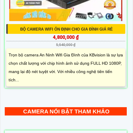
BỘ CAMERA WIFI ỔN ĐỊNH CHO GIA ĐÌNH GIÁ RẺ
4,800,000 ₫
5,540,000 ₫
Trọn bộ camera An Ninh Wifi Gia Đình của KBvision là sự lựa
chọn chất lượng với chip hình ảnh sử dụng FULL HD 1080P,
mang lại độ nét tuyệt vời. Với nhiều công nghệ tiên tiến
tích...
CAMERA NỔI BẬT THAM KHẢO