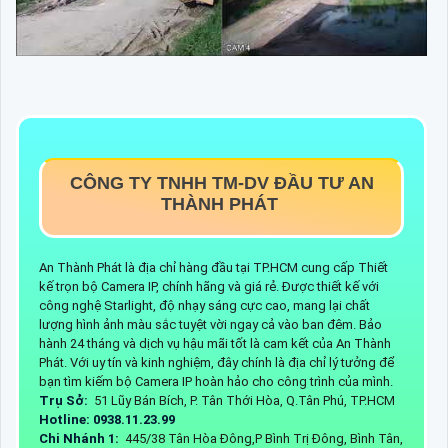
CÔNG TY TNHH TM-DV ĐẦU TƯ AN
THÀNH PHÁT
An Thành Phát là địa chỉ hàng đầu tại TP.HCM cung cấp Thiết
kế trọn bộ Camera IP, chính hãng và giá rẻ. Được thiết kế với
công nghệ Starlight, độ nhạy sáng cực cao, mang lại chất
lượng hình ảnh màu sắc tuyệt vời ngay cả vào ban đêm. Bảo
hành 24 tháng và dịch vụ hậu mãi tốt là cam kết của An Thành
Phát. Với uy tín và kinh nghiệm, đây chính là địa chỉ lý tưởng để
bạn tìm kiếm bộ Camera IP hoàn hảo cho công trình của mình.
Trụ Sở:
51 Lũy Bán Bích, P. Tân Thới Hòa, Q.Tân Phú, TP.HCM
Hotline: 0938.11.23.99
Chi Nhánh 1:
445/38 Tân Hòa Đông,P Bình Trị Đông, Bình Tân,