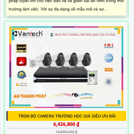
pháp tuyệt vời cho việc bảo vệ và giám sát an ninh trong môi
trường làm việc. Với sự đa dạng về mẫu mã và sự...
TRỌN BỘ CAMERA TRƯỜNG HỌC GIÁ SIÊU ƯU ĐÃI
6,426,800 ₫
10,500,000 ₫