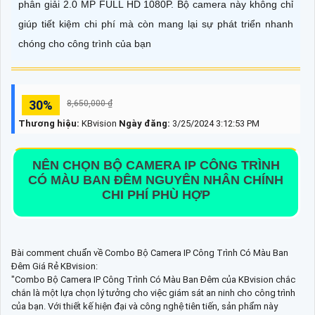
phân giải 2.0 MP FULL HD 1080P. Bộ camera này không chỉ
giúp tiết kiệm chi phí mà còn mang lại sự phát triển nhanh
chóng cho công trình của bạn
30%
8,650,000 ₫
Thương hiệu:
KBvision
Ngày đăng:
3/25/2024 3:12:53 PM
NÊN CHỌN BỘ CAMERA IP CÔNG TRÌNH
CÓ MÀU BAN ĐÊM NGUYÊN NHÂN CHÍNH
CHI PHÍ PHÙ HỢP
Bài comment chuẩn về Combo Bộ Camera IP Công Trình Có Màu Ban
Đêm Giá Rẻ KBvision:
"Combo Bộ Camera IP Công Trình Có Màu Ban Đêm của KBvision chắc
chắn là một lựa chọn lý tưởng cho việc giám sát an ninh cho công trình
của bạn. Với thiết kế hiện đại và công nghệ tiên tiến, sản phẩm này