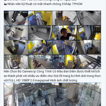
🐳 Nhân viên kỹ thuật có mặt nhanh chóng ở khắp TPHCM
Nên Chọn Bộ Camera Ip Công Trình Có Màu Ban Đêm được thiết kế bởi
an thành phát với nhiều ưu điểm như Giá tốt trang bị Hình ảnh trung thực
với FULL HD 1080P 2.0 megapixel Hình ảnh chất lượng