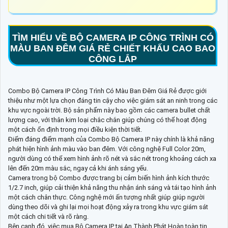
TÌM HIỂU VỀ
BỘ CAMERA IP CÔNG TRÌNH CÓ
MÀU BAN ĐÊM GIÁ RẺ
CHIẾT KHẤU CAO BAO
CÔNG LẮP
Combo Bộ Camera IP Công Trình Có Màu Ban Đêm Giá Rẻ được giới
thiệu như một lựa chọn đáng tin cậy cho việc giám sát an ninh trong các
khu vực ngoài trời. Bộ sản phẩm này bao gồm các camera bullet chất
lượng cao, với thân kim loại chắc chắn giúp chúng có thể hoạt động
một cách ổn định trong mọi điều kiện thời tiết.
Điểm đáng điểm mạnh của Combo Bộ Camera IP này chính là khả năng
phát hiện hình ảnh màu vào ban đêm. Với công nghệ Full Color 20m,
người dùng có thể xem hình ảnh rõ nét và sắc nét trong khoảng cách xa
lên đến 20m màu sắc, ngay cả khi ánh sáng yếu.
Camera trong bộ Combo được trang bị cảm biến hình ảnh kích thước
1/2.7 inch, giúp cải thiện khả năng thu nhận ánh sáng và tái tạo hình ảnh
một cách chân thực. Công nghệ mới ấn tượng nhất giúp giúp người
dùng theo dõi và ghi lại mọi hoạt động xảy ra trong khu vực giám sát
một cách chi tiết và rõ ràng.
Bên cạnh đó, việc mua Bộ Camera IP tại An Thành Phát Hoàn toàn tin