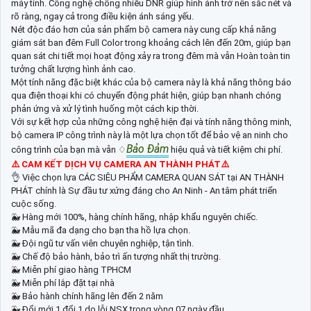
máy tính. Công nghệ chống nhiễu DNR giúp hình ảnh trở nên sắc nét và
rõ ràng, ngay cả trong điều kiện ánh sáng yếu.
Nét độc đáo hơn của sản phẩm bộ camera này cung cấp khả năng
giám sát ban đêm Full Color trong khoảng cách lên đến 20m, giúp bạn
quan sát chi tiết mọi hoạt động xảy ra trong đêm mà vẫn Hoàn toàn tin
tưởng chất lượng hình ảnh cao.
Một tính năng đặc biệt khác của bộ camera này là khả năng thông báo
qua điện thoại khi có chuyển động phát hiện, giúp bạn nhanh chóng
phản ứng và xử lý tình huống một cách kịp thời.
Với sự kết hợp của những công nghệ hiện đại và tính năng thông minh,
bộ camera IP công trình này là một lựa chọn tốt để bảo vệ an ninh cho
Bảo Đảm
công trình của bạn mà vẫn ♢
hiệu quả và tiết kiệm chi phí.
⚠️ CAM KẾT DỊCH VỤ CAMERA AN THÀNH PHÁT⚠️
👌 Việc chọn lựa CÁC SIÊU PHẨM CAMERA QUAN SÁT tại AN THÀNH
PHÁT chính là Sự đầu tư xứng đáng cho An Ninh - An tâm phát triển
cuộc sống.
🐳 Hàng mới 100%, hàng chính hãng, nhập khẩu nguyên chiếc.
🐳 Mẫu mã đa dạng cho bạn tha hồ lựa chọn.
🐳 Đội ngũ tư vấn viên chuyên nghiệp, tận tình.
🐳 Chế độ bảo hành, bảo trì ấn tượng nhất thị trường.
🐳 Miễn phí giao hàng TPHCM
🐳 Miễn phí lắp đặt tại nhà
🐳 Bảo hành chính hãng lên đến 2 năm
🐳 Đổi mới 1 đổi 1 do lỗi NSX trong vòng 07 ngày đầu