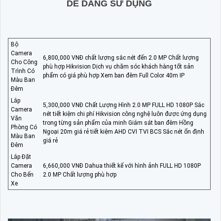
DỄ DÀNG SỬ DỤNG
Bộ
Camera
6,800,000 VNĐ chất lượng sắc nét đến 2.0 MP Chất lượng
Cho Công
phù hợp Hikvision Dịch vụ chăm sóc khách hàng tốt sản
Trình Có
phẩm có giá phù hợp Xem ban đêm Full Color 40m IP
Màu Ban
Đêm
Lắp
5,300,000 VNĐ Chất Lượng Hình 2.0 MP FULL HD 1080P Sắc
Camera
nét tiết kiệm chi phí Hikvision công nghệ luôn được ứng dụng
Văn
trong từng sản phẩm của minh Giám sát ban đêm Hồng
Phòng Có
Ngoại 20m giá rẻ tiết kiệm AHD CVI TVI BCS Sắc nét ổn định
Màu Ban
giá rẻ
Đêm
Lắp Đặt
Camera
6,660,000 VNĐ Dahua thiết kế với hình ảnh FULL HD 1080P
Cho Bến
2.0 MP Chất lượng phù hợp
Xe