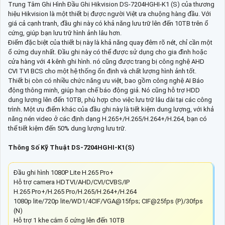
Trung Tâm Ghi Hình Đầu Ghi Hikvision DS-7204HGHI-K1 (S) của thương
hiệu Hikvision là một thiết bị được người Việt ưa chuộng hàng đầu. Với
giá cả cạnh tranh, đầu ghi này có khả năng lưu trữ lên đến 10TB trên ổ
cứng, giúp bạn lưu trữ hình ảnh lâu hơn.
Điểm đặc biệt của thiết bị này là khả năng quay đêm rõ nét, chỉ cần một
ổ cứng duy nhất. Đầu ghi này có thể được sử dụng cho gia đình hoặc
cửa hàng với 4 kênh ghi hình. nó cũng được trang bị công nghệ AHD
CVI TVI BCS cho một hệ thống ổn định và chất lượng hình ảnh tốt.
Thiết bị còn có nhiều chức năng ưu việt, bao gồm công nghệ AI Báo
động thông minh, giúp hạn chế báo động giả. Nó cũng hỗ trợ HDD
dung lượng lên đến 10TB, phù hợp cho việc lưu trữ lâu dài tại các công
trình. Một ưu điểm khác của đầu ghi này là tiết kiệm dung lượng, với khả
năng nén video ở các định dạng H.265+/H.265/H.264+/H.264, bạn có
thể tiết kiệm đến 50% dung lượng lưu trữ.
Thông Số Kỹ Thuật DS-7204HGHI-K1(S)
Đầu ghi hình 1080P Lite H.265 Pro+
Hỗ trợ camera HDTVI/AHD/CVI/CVBS/IP
H.265 Pro+/H.265 Pro/H.265/H.264+/H.264
1080p lite/720p lite/WD1/4CIF/VGA@15fps; CIF@25fps (P)/30fps
(N)
Hỗ trợ 1 khe cắm ổ cứng lên đến 10TB