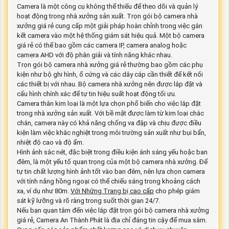
Camera là một công cụ không thể thiếu để theo dõi và quản lý
hoạt động trong nhà xưởng sản xuất. Trọn gói bộ camera nhà
xưởng giá rẻ cung cấp một giải pháp hoàn chỉnh trong việc gắn
kết camera vào một hệ thống giám sát hiệu quả. Một bộ camera
giá rẻ có thể bao gồm các camera IP, camera analog hoặc
camera AHD với độ phân giải và tính năng khác nhau.
Trọn gói bộ camera nhà xưởng giá rẻ thường bao gồm các phụ
kiện như bộ ghi hình, ổ cứng và các dây cáp cần thiết để kết nối
các thiết bị với nhau. Bộ camera nhà xưởng nên được lắp đặt và
cấu hình chính xác để tự tin hiệu suất hoạt động tối ưu.
Camera thân kim loại là một lựa chọn phổ biến cho việc lắp đặt
trong nhà xưởng sản xuất. Với bề mặt được làm từ kim loại chắc
chắn, camera này có khả năng chống va đập và chịu được điều
kiện làm việc khắc nghiệt trong môi trường sản xuất như bụi bẩn,
nhiệt độ cao và độ ẩm.
Hình ảnh sắc nét, đặc biệt trong điều kiện ánh sáng yếu hoặc ban
đêm, là một yếu tố quan trọng của một bộ camera nhà xưởng. Để
tự tin chất lượng hình ảnh tốt vào ban đêm, nên lựa chọn camera
với tính năng hồng ngoại có thể chiếu sáng trong khoảng cách
xa, ví dụ như 80m.
Với Những Trang bị cao cấp
cho phép giám
sát kỹ lưỡng và rõ ràng trong suốt thời gian 24/7.
Nếu bạn quan tâm đến việc lắp đặt trọn gói bộ camera nhà xưởng
giá rẻ, Camera An Thành Phát là địa chỉ đáng tin cậy để mua sắm.