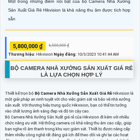
Một trong những điểm nổi bật của bộ Camera Nhà Xưởng
Sản Xuất Giá Rẻ Hikvision là khả năng thu âm được tích hợp
sẵn
5,800,000 ₫
6,500,000 ₫
Thương hiệu:
Hikvision
Ngày đăng:
10/3/2023 10:41:44 AM
BỘ CAMERA NHÀ XƯỞNG SẢN XUẤT GIÁ RẺ
LÀ LỰA CHỌN HỢP LÝ
Thiết kế trọn bộ
Bộ Camera Nhà Xưởng Sản Xuất Giá Rẻ
Hikvision là
một giải pháp an ninh tuyệt vời cho việc giám sát và bảo vệ nhà xưởng
sản xuất. Với thương hiệu trung quốc Hikvision, bạn có thể tin tưởng
vào chất lượng ảnh sáng đẹp và độ tin cậy cao.
Bộ Camera Nhà Xưởng Sản Xuất giá rẻ của Hikvision đi kèm với nhiều
chức năng ưu việt. Hệ thống camera có khả năng thu âm cao cấp, giúp
bạn nghe rõ âm thanh trong khu vực giám sát. Thiết bị được nâng cấp
thêm nhiều công nghệ rất đáng giá ích để theo dõi và ghi lại các hoạt