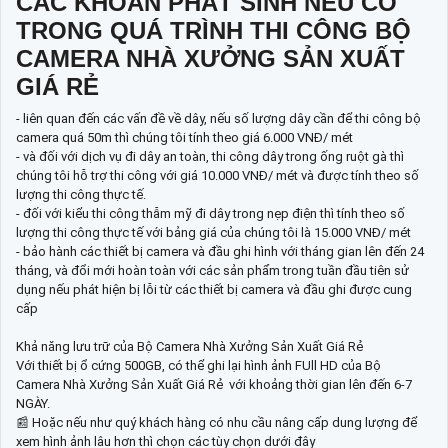
CÁC KHOẢN PHÁT SINH NẾU CÓ
TRONG QUÁ TRÌNH THI CÔNG BỘ
CAMERA NHÀ XƯỞNG SẢN XUẤT
GIÁ RẺ
- liên quan đến các vấn đề về dây, nếu số lượng dây cần để thi công bộ
camera quá 50m thì chúng tôi tính theo giá 6.000 VNĐ/ mét
- và đối với dịch vụ đi dây an toàn, thi công dây trong ống ruột gà thì
chúng tôi hỗ trợ thi công với giá 10.000 VNĐ/ mét và được tính theo số
lượng thi công thực tế.
- đối với kiểu thi công thẫm mỹ đi dây trong nẹp điện thì tính theo số
lượng thi công thực tế với bảng giá của chúng tôi là 15.000 VNĐ/ mét
- bảo hành các thiết bị camera và đầu ghi hình với tháng gian lên đến 24
tháng, và đổi mới hoàn toàn với các sản phẩm trong tuần đầu tiên sử
dụng nếu phát hiện bị lỗi từ các thiết bị camera và đầu ghi được cung
cấp
Khả năng lưu trữ của Bộ Camera Nhà Xưởng Sản Xuất Giá Rẻ
Với thiết bị ổ cứng 500GB, có thể ghi lại hình ảnh FUll HD của Bộ
Camera Nhà Xưởng Sản Xuất Giá Rẻ với khoảng thời gian lên đến 6-7
NGÀY.
📰 Hoặc nếu như quý khách hàng có nhu cầu nâng cấp dung lượng để
xem hình ảnh lâu hơn thì chọn các tùy chọn dưới đây