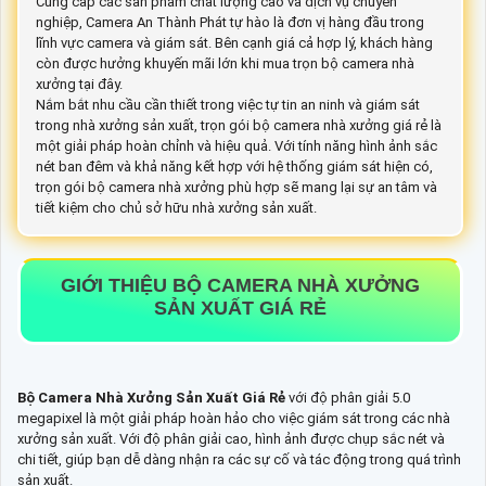
Cung cấp các sản phẩm chất lượng cao và dịch vụ chuyên
nghiệp, Camera An Thành Phát tự hào là đơn vị hàng đầu trong
lĩnh vực camera và giám sát. Bên cạnh giá cả hợp lý, khách hàng
còn được hưởng khuyến mãi lớn khi mua trọn bộ camera nhà
xưởng tại đây.
Nắm bắt nhu cầu cần thiết trong việc tự tin an ninh và giám sát
trong nhà xưởng sản xuất, trọn gói bộ camera nhà xưởng giá rẻ là
một giải pháp hoàn chỉnh và hiệu quả. Với tính năng hình ảnh sắc
nét ban đêm và khả năng kết hợp với hệ thống giám sát hiện có,
trọn gói bộ camera nhà xưởng phù hợp sẽ mang lại sự an tâm và
tiết kiệm cho chủ sở hữu nhà xưởng sản xuất.
GIỚI THIỆU
BỘ CAMERA NHÀ XƯỞNG
SẢN XUẤT GIÁ RẺ
Bộ Camera Nhà Xưởng Sản Xuất Giá Rẻ
với độ phân giải 5.0
megapixel là một giải pháp hoàn hảo cho việc giám sát trong các nhà
xưởng sản xuất. Với độ phân giải cao, hình ảnh được chụp sắc nét và
chi tiết, giúp bạn dễ dàng nhận ra các sự cố và tác động trong quá trình
sản xuất.