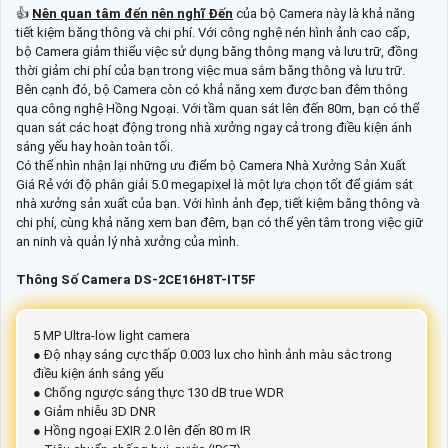
👍
Nên quan tâm đến nên nghĩ Đến
của bộ Camera này là khả năng
tiết kiệm băng thông và chi phí. Với công nghệ nén hình ảnh cao cấp,
bộ Camera giảm thiểu việc sử dụng băng thông mạng và lưu trữ, đồng
thời giảm chi phí của bạn trong việc mua sắm băng thông và lưu trữ.
Bên cạnh đó, bộ Camera còn có khả năng xem được ban đêm thông
qua công nghệ Hồng Ngoại. Với tầm quan sát lên đến 80m, bạn có thể
quan sát các hoạt động trong nhà xưởng ngay cả trong điều kiện ánh
sáng yếu hay hoàn toàn tối.
Có thể nhìn nhận lại những ưu điểm bộ Camera Nhà Xưởng Sản Xuất
Giá Rẻ với độ phân giải 5.0 megapixel là một lựa chọn tốt để giám sát
nhà xưởng sản xuất của bạn. Với hình ảnh đẹp, tiết kiệm băng thông và
chi phí, cùng khả năng xem ban đêm, bạn có thể yên tâm trong việc giữ
an ninh và quản lý nhà xưởng của mình.
Thông Số Camera DS-2CE16H8T-IT5F
5 MP Ultra-low light camera
● Độ nhạy sáng cực thấp 0.003 lux cho hình ảnh màu sắc trong
điều kiện ánh sáng yếu
● Chống ngược sáng thực 130 dB true WDR
● Giảm nhiễu 3D DNR
● Hồng ngoại EXIR 2.0 lên đến 80 m IR