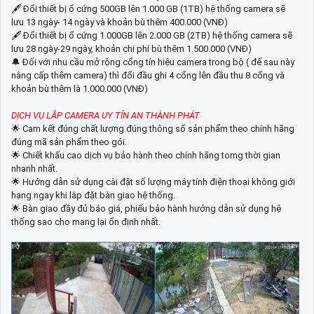
🖋 Đổi thiết bị ổ cứng 500GB lên 1.000 GB (1TB) hệ thống camera sẽ
lưu 13 ngày- 14 ngày và khoản bù thêm 400.000 (VNĐ)
🖋 Đổi thiết bị ổ cứng 1.000GB lên 2.000 GB (2TB) hệ thống camera sẽ
lưu 28 ngày-29 ngày, khoản chi phí bù thêm 1.500.000 (VNĐ)
🔔 Đối với nhu cầu mở rộng cổng tín hiệu camera trong bộ ( để sau này
nâng cấp thêm camera) thì đổi đầu ghi 4 cổng lên đầu thu 8 cổng và
khoản bù thêm là 1.000.000 (VNĐ)
DỊCH VỤ LẮP CAMERA UY TÍN AN THÀNH PHÁT
🌟 Cam kết đúng chất lượng đúng thông số sản phẩm theo chính hãng
đúng mã sản phẩm theo gói.
🌟 Chiết khấu cao dịch vụ bảo hành theo chính hãng torng thời gian
nhanh nhất.
🌟 Hướng dẫn sử dụng cài đặt số lượng máy tính điện thoại không giới
hạng ngay khi lắp đặt bàn giao hệ thống.
🌟 Bàn giao đầy đủ báo giá, phiếu bảo hành hướng dẫn sử dụng hệ
thống sao cho mang lại ổn định nhất.