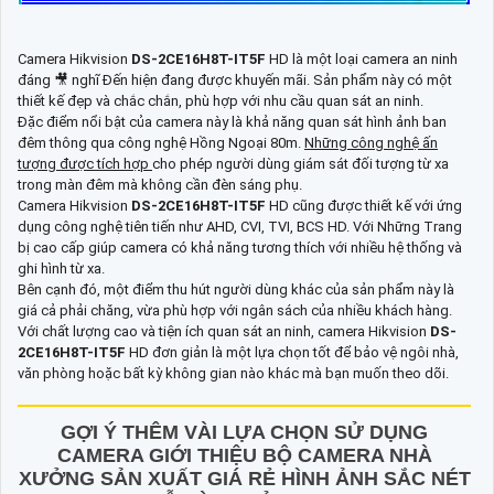
Camera Hikvision
DS-2CE16H8T-IT5F
HD là một loại camera an ninh
đáng 🎥 nghĩ Đến hiện đang được khuyến mãi. Sản phẩm này có một
thiết kế đẹp và chắc chắn, phù hợp với nhu cầu quan sát an ninh.
Đặc điểm nổi bật của camera này là khả năng quan sát hình ảnh ban
đêm thông qua công nghệ Hồng Ngoại 80m.
Những công nghệ ấn
tượng được tích hợp
cho phép người dùng giám sát đối tượng từ xa
trong màn đêm mà không cần đèn sáng phụ.
Camera Hikvision
DS-2CE16H8T-IT5F
HD cũng được thiết kế với ứng
dụng công nghệ tiên tiến như AHD, CVI, TVI, BCS HD. Với Những Trang
bị cao cấp giúp camera có khả năng tương thích với nhiều hệ thống và
ghi hình từ xa.
Bên cạnh đó, một điểm thu hút người dùng khác của sản phẩm này là
giá cả phải chăng, vừa phù hợp với ngân sách của nhiều khách hàng.
Với chất lượng cao và tiện ích quan sát an ninh, camera Hikvision
DS-
2CE16H8T-IT5F
HD đơn giản là một lựa chọn tốt để bảo vệ ngôi nhà,
văn phòng hoặc bất kỳ không gian nào khác mà bạn muốn theo dõi.
GỢI Ý THÊM VÀI LỰA CHỌN SỬ DỤNG
CAMERA GIỚI THIỆU BỘ CAMERA NHÀ
XƯỞNG SẢN XUẤT GIÁ RẺ HÌNH ẢNH SẮC NÉT