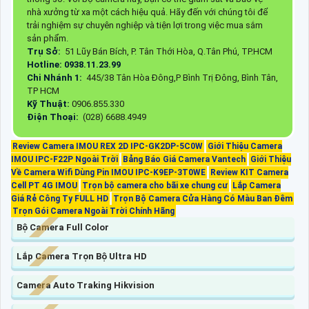
nhà xưởng từ xa một cách hiệu quả. Hãy đến với chúng tôi để
trải nghiệm sự chuyên nghiệp và tiện lợi trong việc mua sắm
sản phẩm.
Trụ Sở:
51 Lũy Bán Bích, P. Tân Thới Hòa, Q.Tân Phú, TP.HCM
Hotline: 0938.11.23.99
Chi Nhánh 1:
445/38 Tân Hòa Đông,P Bình Trị Đông, Bình Tân,
TP HCM
Kỹ Thuật:
0906.855.330
Điện Thoại:
(028) 6688.4949
Review Camera IMOU REX 2D IPC-GK2DP-5C0W
Giới Thiệu Camera
IMOU IPC-F22P Ngoài Trời
Bảng Báo Giá Camera Vantech
Giới Thiệu
Về Camera Wifi Dùng Pin IMOU IPC-K9EP-3T0WE
Review KIT Camera
Cell PT 4G IMOU
Trọn bộ camera cho bãi xe chung cư
Lắp Camera
Giá Rẻ Công Ty FULL HD
Trọn Bộ Camera Cửa Hàng Có Màu Ban Đêm
Trọn Gói Camera Ngoài Trời Chính Hãng
Bộ Camera Full Color
Lắp Camera Trọn Bộ Ultra HD
Camera Auto Traking Hikvision