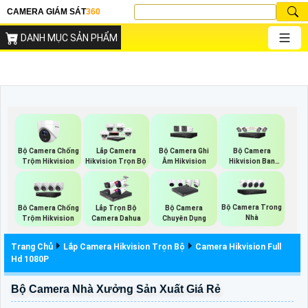
CAMERA GIÁM SÁT
360
DANH MỤC SẢN PHẨM
Bộ Camera Chống
Bộ Camera Ghi
Bộ Camera
Lắp Camera
Trộm Hikvision
Âm Hikvision
Hikvision Ban
Hikvision Trọn Bộ
Đêm Có Màu
Bộ Camera Trong
Bô Camera Chống
Lắp Trọn Bộ
Bộ Camera
Nhà
Trộm Hikvision
Camera Dahua
Chuyên Dụng
Trang Chủ
Lắp Camera Hikvision Trọn Bộ
Camera Hikvision Full
Hd 1080P
Bộ Camera Nhà Xưởng Sản Xuất Giá Rẻ