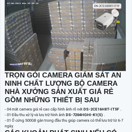
TRỌN GÓI CAMERA GIÁM SÁT AN
NINH CHẤT LƯỢNG BỘ CAMERA
NHÀ XƯỞNG SẢN XUẤT GIÁ RẺ
GỒM NHỮNG THIẾT BỊ SAU
- 04 mắt camera giá rẻ cao cấp hình ảnh rõ nét
DS-2CE16H8T-IT5F .
- 01 Đầu thu xử lý và lưu trữ hình ảnh
DS-7204HGHI-K1(S) .
- 01 Ổ cứng 500GB gắn trong đầu thu giúp camera có thể lưu trữ từ 6-7
ngày.