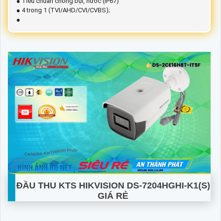
● Tiêu chuẩn chống bụi, nước (IP67)
● 4 trong 1 (TVI/AHD/CVI/CVBS);
●
ĐẦU THU KTS HIKVISION
DS-7204HGHI-K1(S)
GIÁ RẺ