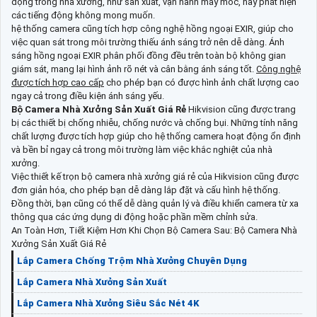
động trong nhà xưởng, như sản xuất, vận hành máy móc, hay phát hiện
các tiếng động không mong muốn.
hệ thống camera cũng tích hợp công nghệ hồng ngoại EXIR, giúp cho
việc quan sát trong môi trường thiếu ánh sáng trở nên dễ dàng. Ánh
sáng hồng ngoại EXIR phân phối đồng đều trên toàn bộ không gian
giám sát, mang lại hình ảnh rõ nét và cân bằng ánh sáng tốt.
Công nghệ
được tích hợp cao cấp
cho phép bạn có được hình ảnh chất lượng cao
ngay cả trong điều kiện ánh sáng yếu.
Bộ Camera Nhà Xưởng Sản Xuất Giá Rẻ
Hikvision cũng được trang
bị các thiết bị chống nhiễu, chống nước và chống bụi. Những tính năng
chất lượng được tích hợp giúp cho hệ thống camera hoạt động ổn định
và bền bỉ ngay cả trong môi trường làm việc khắc nghiệt của nhà
xưởng.
Việc thiết kế trọn bộ camera nhà xưởng giá rẻ của Hikvision cũng được
đơn giản hóa, cho phép bạn dễ dàng lắp đặt và cấu hình hệ thống.
Đồng thời, bạn cũng có thể dễ dàng quản lý và điều khiển camera từ xa
thông qua các ứng dụng di động hoặc phần mềm chỉnh sửa.
An Toàn Hơn, Tiết Kiệm Hơn Khi Chọn Bộ Camera Sau: Bộ Camera Nhà
Xưởng Sản Xuất Giá Rẻ
Lắp Camera Chống Trộm Nhà Xưởng Chuyên Dụng
Lắp Camera Nhà Xưởng Sản Xuất
Lắp Camera Nhà Xưởng Siêu Sắc Nét 4K