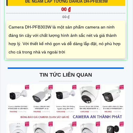
ĐẾ NGÀM LẮP TƯỜNG DAHUA DH-PFB303W
00 ₫
00 ₫
Camera DH-PFB303W là một sản phẩm camera an ninh
đáng tin cậy với chất lượng hình ảnh sắc nét và giá thành
hợp lý. Với thiết kế nhỏ gọn và dễ dàng lắp đặt, nó phù hợp
cho cả trong nhà và ngoài trời
TIN TỨC LIÊN QUAN