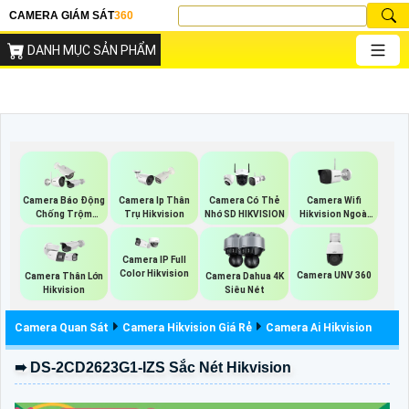
CAMERA GIÁM SÁT
360
DANH MỤC SẢN PHẨM
Camera Wifi
Camera Báo Động
Camera Ip Thân
Camera Có Thẻ
Hikvision Ngoài
Chống Trộm
Trụ Hikvision
Nhớ SD HIKVISION
Trời
Hikvision
Camera IP Full
Color Hikvision
Camera UNV 360
Camera Thân Lớn
Camera Dahua 4K
Hikvision
Siêu Nét
Camera Quan Sát
Camera Hikvision Giá Rẻ
Camera Ai Hikvision
➠ DS-2CD2623G1-IZS Sắc Nét Hikvision