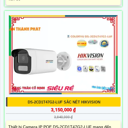
DS-2CD1T47G2-LUF SẮC NÉT HIKVISION
3,150,000 ₫
3,840,000 ₫
Thiết bị Camera IP POE DS-2CD1T47G2-LUF mang đến