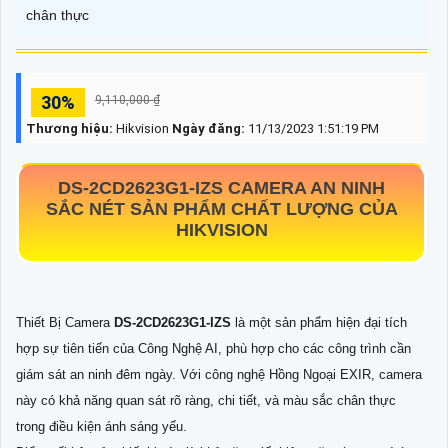
chân thực
30%
9,110,000 ₫
Thương hiệu:
Hikvision
Ngày đăng:
11/13/2023 1:51:19 PM
DS-2CD2623G1-IZS
CAMERA AN NINH
SẮC NÉT SẢN PHẨM CHẤT LƯỢNG CỦA
HIKVISION
Thiết Bị Camera
DS-2CD2623G1-IZS
là một sản phẩm hiện đại tích
hợp sự tiên tiến của Công Nghệ AI, phù hợp cho các công trình cần
giám sát an ninh đêm ngày. Với công nghệ Hồng Ngoại EXIR, camera
này có khả năng quan sát rõ ràng, chi tiết, và màu sắc chân thực
trong điều kiện ánh sáng yếu.