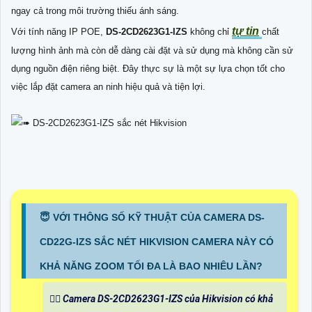
ngay cả trong môi trường thiếu ánh sáng.
tự tin
Với tính năng IP POE,
DS-2CD2623G1-IZS
không chỉ
chất
lượng hình ảnh mà còn dễ dàng cài đặt và sử dụng mà không cần sử
dụng nguồn điện riêng biệt. Đây thực sự là một sự lựa chọn tốt cho
việc lắp đặt camera an ninh hiệu quả và tiện lợi.
😇 VỚI THÔNG SỐ KỸ THUẬT CỦA CAMERA DS-
CD22G-IZS SẮC NÉT HIKVISION CAMERA NÀY CÓ
KHẢ NĂNG ZOOM TỐI ĐA LÀ BAO NHIÊU LẦN?
🙆‍♀️ Camera DS-2CD2623G1-IZS của Hikvision có khả