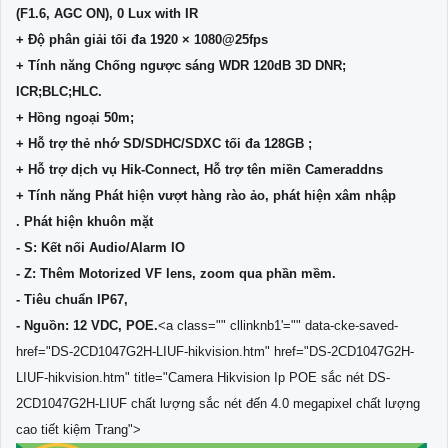
(F1.6, AGC ON), 0 Lux with IR
+ Độ phân giải tối đa 1920 × 1080@25fps
+ Tính năng Chống ngược sáng WDR 120dB 3D DNR;
ICR;BLC;HLC.
+ Hồng ngoại 50m;
+ Hỗ trợ thẻ nhớ SD/SDHC/SDXC tối đa 128GB ;
+ Hỗ trợ dịch vụ Hik-Connect, Hỗ trợ tên miền Cameraddns
+ Tính năng Phát hiện vượt hàng rào ảo, phát hiện xâm nhập
. Phát hiện khuôn mặt
- S: Kết nối Audio/Alarm IO
- Z: Thêm Motorized VF lens, zoom qua phần mềm.
- Tiêu chuẩn IP67,
- Nguồn: 12 VDC, POE.
<a class="" cllinknb1'="" data-cke-saved-
href="DS-2CD1047G2H-LIUF-hikvision.htm" href="DS-2CD1047G2H-
LIUF-hikvision.htm" title="Camera Hikvision Ip POE sắc nét DS-
2CD1047G2H-LIUF chất lượng sắc nét đến 4.0 megapixel chất lượng
cao tiết kiệm Trang">