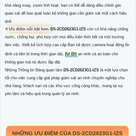
khả năng xoay, zoom linh hoạt, bạn có thể dễ dàng điều chỉnh góc
quan sát để bao quát toàn bộ không gian cần giám sát một cách hiệu
quả.
⚜️
Ưu điểm nỗi bật hơn
DS-2CD2623G1-IZS
còn có khả năng chống
nước, chống bụi, phù hợp với mọi điều kiện thời tiết và môi trường
làm việc. thiết kế tích hợp cao cấp Bạn sẽ được camera hoạt động ổn
tự tin
định và bền bỉ trong thời gian dài,
an ninh và an toàn cho
không gian mà nó được lắp đặt.
Những Thông tin Đáng quan tâm
DS-2CD2623G1-IZS
là một lựa chọn
tốt cho việc cung cấp giải pháp giám sát an ninh chuyên nghiệp cho
nhà hàng, khách sạn và các khu vực công cộng khác, mang lại sự
yên tâm và hiệu quả trong quản lý an ninh.
NHỮNG ƯU ĐIỂM CỦA
DS-2CD2623G1-IZS