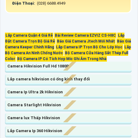
Điện Thoại:
(028) 6688.4949
Lắp Camera Quận 4 Giá Rẻ
Bài Review Camera EZVIZ CS-H8C
Lắp
Đặt Camera Trọn Bộ Giá Rẻ
Báo Giá Camera Jtech Mới Nhất
Báo Giá
Camera Keeper Chính Hãng
Lắp Camera IP Trọn Bộ Cho Lớp Học
Lắp
Bộ Camera An Ninh Chống Nước
Bộ Camera Cửa Hàng Sắt Thép Full
Color
Bộ Camera IP Có Tích Hợp Míc Ghi Âm Trong Nhà
Camera Hikvision Full Hd 1080P
Lắp camera hikvision có ống kính thay đổi
Camera Ip Ultra 2k Hikvision
Camera Starlight Hikvision
Camera lux Thấp Hikvision
Lắp Camera Ip 360 Hikvision