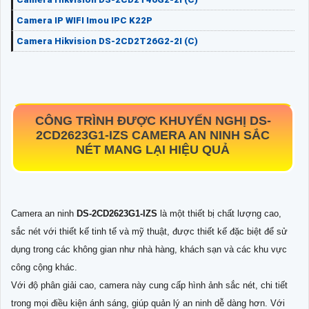
Camera IP WIFI Imou IPC K22P
Camera Hikvision DS-2CD2T26G2-2I (C)
CÔNG TRÌNH ĐƯỢC KHUYẾN NGHỊ
DS-
2CD2623G1-IZS
CAMERA AN NINH SẮC
NÉT MANG LẠI HIỆU QUẢ
Camera an ninh
DS-2CD2623G1-IZS
là một thiết bị chất lượng cao,
sắc nét với thiết kế tinh tế và mỹ thuật, được thiết kế đặc biệt để sử
dụng trong các không gian như nhà hàng, khách sạn và các khu vực
công cộng khác.
Với độ phân giải cao, camera này cung cấp hình ảnh sắc nét, chi tiết
trong mọi điều kiện ánh sáng, giúp quản lý an ninh dễ dàng hơn. Với