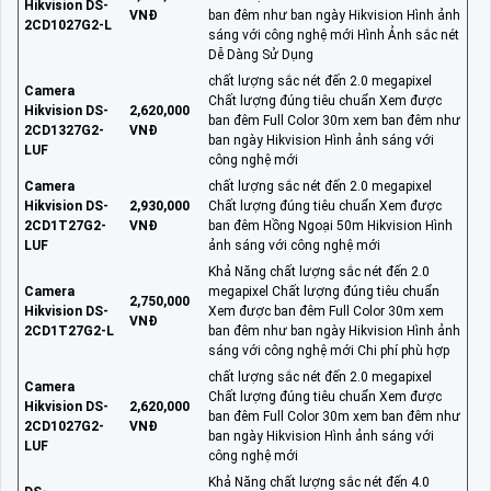
Hikvision DS-
VNĐ
ban đêm như ban ngày Hikvision Hình ảnh
2CD1027G2-L
sáng với công nghệ mới Hình Ảnh sắc nét
Dễ Dàng Sử Dụng
chất lượng sắc nét đến 2.0 megapixel
Camera
Chất lượng đúng tiêu chuẩn Xem được
Hikvision DS-
2,620,000
ban đêm Full Color 30m xem ban đêm như
2CD1327G2-
VNĐ
ban ngày Hikvision Hình ảnh sáng với
LUF
công nghệ mới
Camera
chất lượng sắc nét đến 2.0 megapixel
Hikvision DS-
2,930,000
Chất lượng đúng tiêu chuẩn Xem được
2CD1T27G2-
VNĐ
ban đêm Hồng Ngoại 50m Hikvision Hình
LUF
ảnh sáng với công nghệ mới
Khả Năng chất lượng sắc nét đến 2.0
Camera
megapixel Chất lượng đúng tiêu chuẩn
2,750,000
Hikvision DS-
Xem được ban đêm Full Color 30m xem
VNĐ
2CD1T27G2-L
ban đêm như ban ngày Hikvision Hình ảnh
sáng với công nghệ mới Chi phí phù hợp
chất lượng sắc nét đến 2.0 megapixel
Camera
Chất lượng đúng tiêu chuẩn Xem được
Hikvision DS-
2,620,000
ban đêm Full Color 30m xem ban đêm như
2CD1027G2-
VNĐ
ban ngày Hikvision Hình ảnh sáng với
LUF
công nghệ mới
Khả Năng chất lượng sắc nét đến 4.0