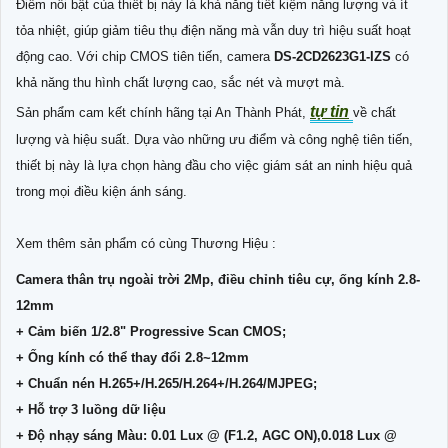
Điểm nổi bật của thiết bị này là khả năng tiết kiệm năng lượng và ít
tỏa nhiệt, giúp giảm tiêu thụ điện năng mà vẫn duy trì hiệu suất hoạt
động cao. Với chip CMOS tiên tiến, camera
DS-2CD2623G1-IZS
có
khả năng thu hình chất lượng cao, sắc nét và mượt mà.
tự tin
Sản phẩm cam kết chính hãng tại An Thành Phát,
về chất
lượng và hiệu suất. Dựa vào những ưu điểm và công nghệ tiên tiến,
thiết bị này là lựa chọn hàng đầu cho việc giám sát an ninh hiệu quả
trong mọi điều kiện ánh sáng.
Xem thêm sản phẩm có cùng Thương Hiệu :
Camera thân trụ ngoài trời 2Mp, điều chỉnh tiêu cự, ống kính 2.8-
12mm
+ Cảm biến 1/2.8" Progressive Scan CMOS;
+ Ống kính có thể thay đổi 2.8~12mm
+ Chuẩn nén H.265+/H.265/H.264+/H.264/MJPEG;
+ Hỗ trợ 3 luồng dữ liệu
+ Độ nhạy sáng Màu: 0.01 Lux @ (F1.2, AGC ON),0.018 Lux @