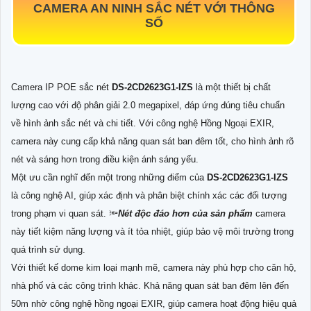
CAMERA AN NINH SẮC NÉT VỚI THÔNG
SỐ
Camera IP POE sắc nét
DS-2CD2623G1-IZS
là một thiết bị chất
lượng cao với độ phân giải 2.0 megapixel, đáp ứng đúng tiêu chuẩn
về hình ảnh sắc nét và chi tiết. Với công nghệ Hồng Ngoại EXIR,
camera này cung cấp khả năng quan sát ban đêm tốt, cho hình ảnh rõ
nét và sáng hơn trong điều kiện ánh sáng yếu.
Một ưu cần nghĩ đến một trong những điểm của
DS-2CD2623G1-IZS
là công nghệ AI, giúp xác định và phân biệt chính xác các đối tượng
trong phạm vi quan sát. 🔦
Nét độc đáo hơn của sản phẩm
camera
này tiết kiệm năng lượng và ít tỏa nhiệt, giúp bảo vệ môi trường trong
quá trình sử dụng.
Với thiết kế dome kim loại mạnh mẽ, camera này phù hợp cho căn hộ,
nhà phố và các công trình khác. Khả năng quan sát ban đêm lên đến
50m nhờ công nghệ hồng ngoại EXIR, giúp camera hoạt động hiệu quả