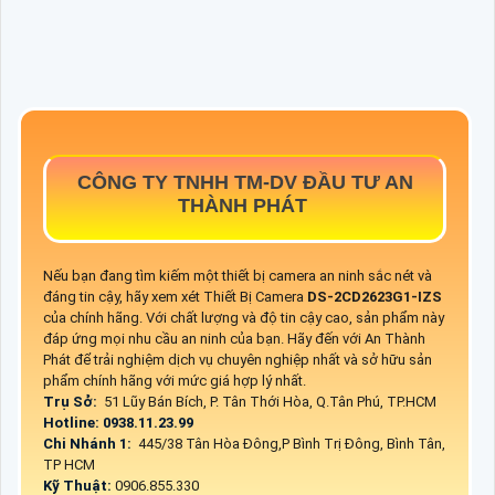
CÔNG TY TNHH TM-DV ĐẦU TƯ AN
THÀNH PHÁT
Nếu bạn đang tìm kiếm một thiết bị camera an ninh sắc nét và
đáng tin cậy, hãy xem xét Thiết Bị Camera
DS-2CD2623G1-IZS
của chính hãng. Với chất lượng và độ tin cậy cao, sản phẩm này
đáp ứng mọi nhu cầu an ninh của bạn. Hãy đến với An Thành
Phát để trải nghiệm dịch vụ chuyên nghiệp nhất và sở hữu sản
phẩm chính hãng với mức giá hợp lý nhất.
Trụ Sở:
51 Lũy Bán Bích, P. Tân Thới Hòa, Q.Tân Phú, TP.HCM
Hotline: 0938.11.23.99
Chi Nhánh 1:
445/38 Tân Hòa Đông,P Bình Trị Đông, Bình Tân,
TP HCM
Kỹ Thuật:
0906.855.330