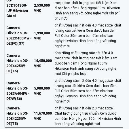
DS-
megapixel chất lượng cao tiết kiệm Xem
2CD1043G0-
2,530,000
được ban đêm Hồng Ngoại 30m Hikvision
IUF Hikvision
VNĐ
Hình ảnh sáng với công nghệ mới Chi phí
Giá rẻ
phù hợp
chất lượng sắc nét đến 4.0 megapixel chất
Camera
lượng cao tiết kiệm Xem được ban đêm
Hikvision DS-
1,990,000
Full Color 30m xem ban đêm như ban
2DE2C400MW-
VNĐ
ngày Hikvision Hình ảnh sáng với công
DE(F0)(S7)
nghệ mới
Khả Năng chất lượng sắc nét đến 4.0
Camera
megapixel chất lượng cao tiết kiệm Xem
Hikvision DS-
14,450,000
được ban đêm Hồng Ngoại 100m
2DE4425IW-
VNĐ
Hikvision Hình ảnh sáng với công nghệ
DE(T5)
mới Chi phí phù hợp
chất lượng sắc nét đến 4.0 megapixel chất
Camera
lượng cao tiết kiệm Xem được ban đêm
Hikvision DS-
5,980,000
Full Color 50m xem ban đêm như ban
2DE3A404IW-
VNĐ
ngày Hikvision Hình ảnh sáng với công
DE/W(S6)
nghệ mới
Camera
chất lượng sắc nét đến 2.0 megapixel
Hikvision DS-
11,670,000
Chất lượng đúng tiêu chuẩn Xem được
2DE4225IW-
VNĐ
ban đêm Hồng Ngoại 100m Hikvision Hình
DE(T5)
ảnh sáng với công nghệ mới