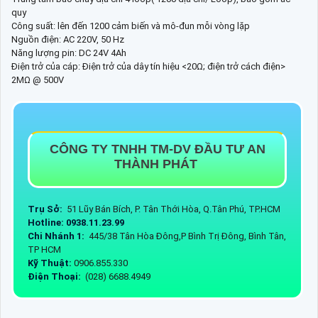
quy
Công suất: lên đến 1200 cảm biến và mô-đun mỗi vòng lặp
Nguồn điện: AC 220V, 50 Hz
Năng lượng pin: DC 24V 4Ah
Điện trở của cáp: Điện trở của dây tín hiệu <20Ω; điện trở cách điện>
2MΩ @ 500V
CÔNG TY TNHH TM-DV ĐẦU TƯ AN
THÀNH PHÁT
Trụ Sở:
51 Lũy Bán Bích, P. Tân Thới Hòa, Q.Tân Phú, TP.HCM
Hotline: 0938.11.23.99
Chi Nhánh 1:
445/38 Tân Hòa Đông,P Bình Trị Đông, Bình Tân,
TP HCM
Kỹ Thuật:
0906.855.330
Điện Thoại:
(028) 6688.4949