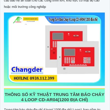
cầu bảo vệ an toàn cho các công trình lớn, khu vực có mật độ cao
hoặc môi trường công nghiệp
THÔNG SỐ KỸ THUẬT TRUNG TÂM BÁO CHÁY
4 LOOP CD-AR04(1200 ĐỊA CHỈ)
Trung tâm báo cháy địa chỉ 4 loop( 1200 địa chỉ/ Loop), bao gồm ắc