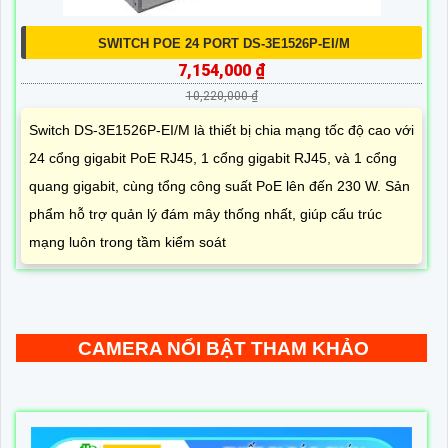
SWITCH POE 24 PORT DS-3E1526P-EI/M
7,154,000 ₫
10,220,000 ₫
Switch DS-3E1526P-EI/M là thiết bị chia mạng tốc độ cao với
24 cổng gigabit PoE RJ45, 1 cổng gigabit RJ45, và 1 cổng
quang gigabit, cùng tổng công suất PoE lên đến 230 W. Sản
phẩm hỗ trợ quản lý đám mây thống nhất, giúp cấu trúc
mạng luôn trong tầm kiểm soát
CAMERA NỔI BẬT THAM KHẢO