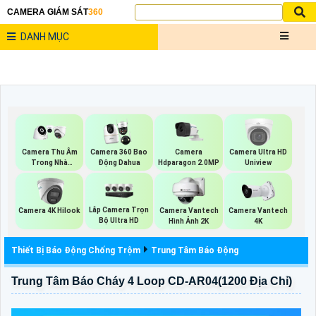
CAMERA GIÁM SÁT
360
DANH MỤC
Camera Thu Âm
Camera 360 Bao
Camera
Camera Ultra HD
Trong Nhà
Động Dahua
Hdparagon 2.0MP
Uniview
Kbvision
Lắp Camera Trọn
Camera 4K Hilook
Camera Vantech
Camera Vantech
Bộ Ultra HD
Hình Ảnh 2K
4K
Thiết Bị Báo Động Chống Trộm
Trung Tâm Báo Động
Trung Tâm Báo Cháy 4 Loop CD-AR04(1200 Địa Chỉ)