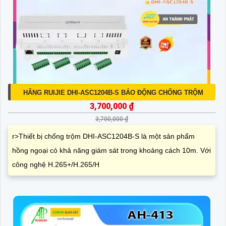
HÃNG RUIJIE DHI-ASC1204B-S BÁO ĐỘNG CHỐNG TRỘM
3,700,000 ₫
3,700,000 ₫
r>Thiết bị chống trộm DHI-ASC1204B-S là một sản phẩm
hồng ngoại có khả năng giám sát trong khoảng cách 10m. Với
công nghệ H.265+/H.265/H