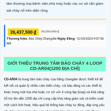
tâm thương mại,bệnh viện,nhà máy hoặc các cơ sở cần giám
sát cháy nổ trên diện rộng.
26,437,500 ₫
35,250,000 ₫
Thương hiệu:
Báo Cháy Changder
Ngày đăng:
12/30/2024 9:07:56
AM
GIỚI THIỆU TRUNG TÂM BÁO CHÁY 4 LOOP
CD-AR04(1200 ĐỊA CHỈ)
CD-AR04
là trung tâm báo cháy của hãng changder được thiết kế để
kết nối và quản lý nhiều cảm biến cháy, còi báo động và các thiết bị
khác trong một tòa nhà hoặc cơ sở với 4 vòng lặp (loop) và khả năng
hỗ trợ lên đến 1200 địa chỉ cung cấp khả năng giám sát và kiểm soát
một cách linh hoạt, hiệu quả hệ thống báo cháy tự động, đáp ứng yêu