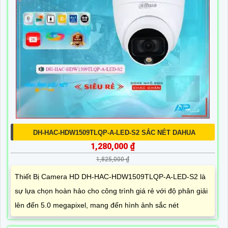
DH-HAC-HDW1509TLQP-A-LED-S2 SẮC NÉT DAHUA
1,280,000 ₫
1,825,000 ₫
Thiết Bị Camera HD DH-HAC-HDW1509TLQP-A-LED-S2 là
sự lựa chọn hoàn hảo cho công trình giá rẻ với độ phân giải
lên đến 5.0 megapixel, mang đến hình ảnh sắc nét