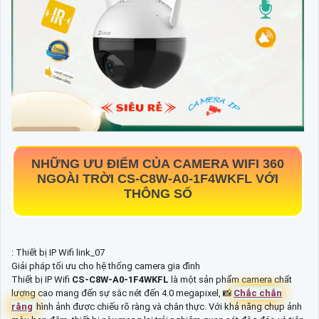
NHỮNG ƯU ĐIỂM CỦA CAMERA WIFI 360
NGOÀI TRỜI
CS-C8W-A0-1F4WKFL
VỚI
THÔNG SỐ
: Thiết bị IP Wifi link_07
Giải pháp tối ưu cho hệ thống camera gia đình
Thiết bị IP Wifi
CS-C8W-A0-1F4WKFL
là một sản phẩm camera chất
lượng cao mang đến sự sắc nét đến 4.0 megapixel, 📸
Chắc chắn
rằng
hình ảnh được chiếu rõ ràng và chân thực. Với khả năng chụp ảnh