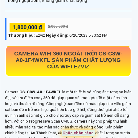
hồng ngoại 30m, không giảm chất lượng
1,800,000 ₫
2,000,000 ₫
Thương hiệu:
Ezviz
Ngày đăng:
6/20/2023 5:30:52 PM
CAMERA WIFI 360 NGOÀI TRỜI
CS-C8W-
A0-1F4WKFL
SẢN PHẨM CHẤT LƯỢNG
CỦA WIFI EZVIZ
Camera
CS-C8W-A0-1F4WKFL
là một thiết bị vô cùng ấn tượng và hiện
đại, với ưu điểm xoay 360 độ giúp quan sát mọi góc độ một cách linh
hoạt và thu âm rõ ràng. Công nghệ ban đêm có màu giúp cho việc giám
sát ban đêm trở nên hiệu quả hơn bao giờ hết, đồng thời giải pháp tối
ưu hình ảnh sắc nét giúp cho việc truy cập và giám sát trở nên dễ dàng
hơn. Với chip Progressive Scan CMOS, camera này cho phép thu hình
nhiều màu sắc, tái tạo màu sắc chân thực và sống động. Sản phẩm
chính hãng tại An Thành Phát, 📸
Chắc chắn rằng
chất lượng và sự tin