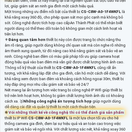
màu ban đêm, thiết bị này mang lại trải nghiệm quan sát độc đáo và tiện
lợi, giúp giám sát an ninh gia đình một cách hiệu quả.
Một trong những ưu điểm nổi bật của thiết bị
CS-C8W-A0-1F4WKFL
là
khả năng xoay 360 độ, cho phép quan sát mọi góc cạnh mà không bỏ
sót. Công nghệ được tích hợp cao cấpAn Thành Phát có thể nhận biết
người dùng có thể theo dõi toàn bộ không gian một cách linh hoạt và
tiện lợi hơn.
⚜️
Đáng quan tâm hơn
thiết bị này còn được trang bị chức năng thu
âm rõ ràng, giúp người dùng không chỉ quan sát mà còn nghe rõ những
âm thanh xung quanh, từ đó nâng cao khả năng giám sát và bảo vệ an
ninh. Công nghệ ban đêm có màu giải pháp tối ưu giúp camera hoạt
động hiệu quả vào ban đêm mà vẫn giữ được chất lượng hình ảnh cao.
Thông số kỹ thuật của thiết bị
CS-C8W-A0-1F4WKFL
cũng rất ấn
tượng, với khả năng lắp đặt cho gia đình, căn hộ một cách dễ dàng. Với
khả năng xem được ban đêm và khoảng cách hồng ngoại 30m, thiết bị
này đáp ứng mọi nhu cầu giám sát và bảo vệ 24/7
Nét mang lại ấn tượng hơn việc trang bị công nghệ IP Wifi giúp thiết bị
trở nên linh hoạt hơn, không bị giảm chất lượng hình ảnh dù có khoảng
cách xa. 🥉
Những công nghệ ấn tượng tích hợp
giúp người dùng
dễ dàng cài đặt và quản lý thiết bị một cách thuận tiện.
❃
Vói những thiết kế về công nghệ thì có thể đánh giá sản phẩm
thiết bị IP Wifi
CS-C8W-A0-1F4WKFL
là một lựa chọn tối ưu cho hệ
thống camera gia đình, đem lại sự hiệu quả và an toàn cao trong việc
giám sát và bảo vệ ngôi nhà. Với chất lượng sắc nét, khả năng xoay 360