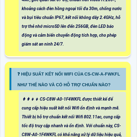
khoảng cách đèn hồng ngoại tối đa 30m, chống nước
và bụi tiêu chuẩn IP67, kết nối không dây 2.4GHz, hỗ
trợ thẻ nhớ microSD lên đến 256GB, đèn LED báo
động và cảm biến chuyển động tích hợp, cho phép
giám sát an ninh 24/7.
️❓ HIỆU SUẤT KẾT NỐI WIFI CỦA CS-CW-A-FWKFL
NHƯ THẾ NÀO VÀ CÓ HỖ TRỢ CHUẨN NÀO?
👩‍👩‍👦‍👦 CS-C8W-A0-1F4WKFL được thiết kế để
cung cấp hiệu suất kết nối Wifi ổn định và mạnh mẽ.
Thiết bị hỗ trợ chuẩn kết nối Wifi 802.11ac, cung cấp
tốc độ truy cập nhanh và ổn định. Với chuẩn này, CS-
C8W-A0-1F4WKFL có khả năng xử lý dữ liệu hiệu quả,