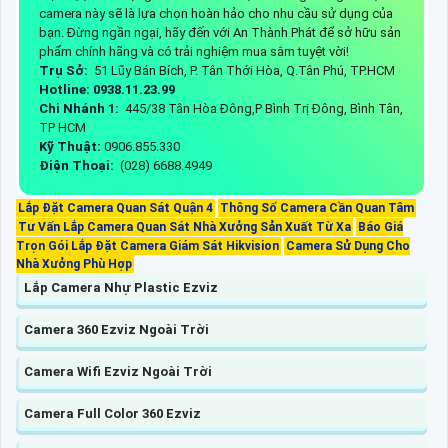
camera này sẽ là lựa chọn hoàn hảo cho nhu cầu sử dụng của
bạn. Đừng ngần ngại, hãy đến với An Thành Phát để sở hữu sản
phẩm chính hãng và có trải nghiệm mua sắm tuyệt vời!
Trụ Sở:
51 Lũy Bán Bích, P. Tân Thới Hòa, Q.Tân Phú, TP.HCM
Hotline: 0938.11.23.99
Chi Nhánh 1:
445/38 Tân Hòa Đông,P Bình Trị Đông, Bình Tân,
TP HCM
Kỹ Thuật:
0906.855.330
Điện Thoại:
(028) 6688.4949
Lắp Đặt Camera Quan Sát Quận 4
Thông Số Camera Cần Quan Tâm
Tư Vấn Lắp Camera Quan Sát Nhà Xưởng Sản Xuất Từ Xa
Báo Giá
Trọn Gói Lắp Đặt Camera Giám Sát Hikvision
Camera Sử Dụng Cho
Nhà Xưởng Phù Hợp
Lắp Camera Nhự Plastic Ezviz
Camera 360 Ezviz Ngoài Trời
Camera Wifi Ezviz Ngoài Trời
Camera Full Color 360 Ezviz