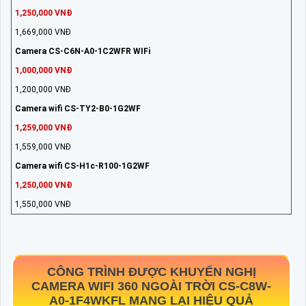
1,250,000 VNĐ
1,669,000 VNĐ
Camera CS-C6N-A0-1C2WFR WIFi
1,000,000 VNĐ
1,200,000 VNĐ
Camera wifi CS-TY2-B0-1G2WF
1,259,000 VNĐ
1,559,000 VNĐ
Camera wifi CS-H1c-R100-1G2WF
1,250,000 VNĐ
1,550,000 VNĐ
CÔNG TRÌNH ĐƯỢC KHUYẾN NGHỊ
CAMERA WIFI 360 NGOÀI TRỜI
CS-C8W-
A0-1F4WKFL
MANG LẠI HIỆU QUẢ