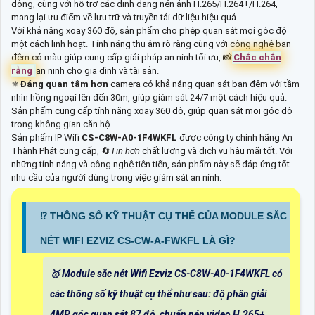
động, cùng với hỗ trợ các định dạng nén ảnh H.265/H.264+/H.264,
mang lại ưu điểm về lưu trữ và truyền tải dữ liệu hiệu quả.
Với khả năng xoay 360 độ, sản phẩm cho phép quan sát mọi góc độ
một cách linh hoạt. Tính năng thu âm rõ ràng cùng với công nghệ ban
đêm có màu giúp cung cấp giải pháp an ninh tối ưu, 📸
Chắc chắn
rằng
an ninh cho gia đình và tài sản.
⚜️
Đáng quan tâm hơn
camera có khả năng quan sát ban đêm với tầm
nhìn hồng ngoại lên đến 30m, giúp giám sát 24/7 một cách hiệu quả.
Sản phẩm cung cấp tính năng xoay 360 độ, giúp quan sát mọi góc độ
trong không gian căn hộ.
Sản phẩm IP Wifi
CS-C8W-A0-1F4WKFL
được công ty chính hãng An
Thành Phát cung cấp, 🔄
Tin hơn
chất lượng và dịch vụ hậu mãi tốt. Với
những tính năng và công nghệ tiên tiến, sản phẩm này sẽ đáp ứng tốt
nhu cầu của người dùng trong việc giám sát an ninh.
⁉️ THÔNG SỐ KỸ THUẬT CỤ THỂ CỦA MODULE SẮC
NÉT WIFI EZVIZ CS-CW-A-FWKFL LÀ GÌ?
🥇 Module sắc nét Wifi Ezviz CS-C8W-A0-1F4WKFL có
các thông số kỹ thuật cụ thể như sau: độ phân giải
4MP, góc quan sát 87 độ, chuẩn nén video H.265+,