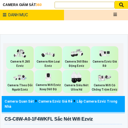
CAMERA GIÁM SÁT
360
DANH MỤC
Camera Ezviz Giá
Camera H.265
Camera Kim Loại
Camera 360 Báo
Rẻ
Ezviz
Ezviz
Động Ezviz
Camera Wifi Ezviz
Camera Theo Dỏi
Camera Siêu Nét
Camera Wifi Có
Xoay 360 Độ
Người Ezviz
Ultra Hd
Chống Trộm Ezviz
Camera Quan Sát
Camera Ezviz Giá Rẻ
Lắp Camera Ezviz Trong
Nhà
CS-C8W-A0-1F4WKFL Sắc Nét Wifi Ezviz