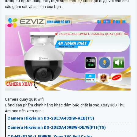
tưởng từ người dùng. Đây thực sự là một sự lựa chọn tuyệt vời cho nhu
cầu giám sát và an ninh của bạn.
Camera quay quét wifi
Dòng sản phẩm chính hãng khác đảm bảo chất lượng Xoay 360 Thu
Âm bạn nên xem qua:
Camera Hikvision DS-2DE7A432IW-AEB(T5)
Camera Hikvision DS-2DE3A400BW-DE/W(F1)(T5)
CS-H8-R100-1J5WKFL Xoay 360 Full Color