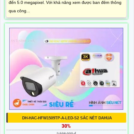
đến 5.0 megapixel. Với khả năng xem được ban đêm thông
qua công...
DH-HAC-HFW1509TP-A-LED-S2 SẮC NÉT DAHUA
30%
2,598,000 ₫