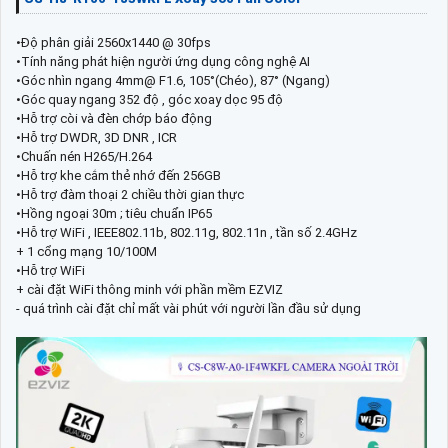
•Độ phân giải 2560x1440 @ 30fps
•Tính năng phát hiện người ứng dụng công nghệ AI
•Góc nhìn ngang 4mm@ F1.6, 105°(Chéo), 87° (Ngang)
•Góc quay ngang 352 độ , góc xoay dọc 95 độ
•Hỗ trợ còi và đèn chớp báo động
•Hỗ trợ DWDR, 3D DNR , ICR
•Chuấn nén H265/H.264
•Hỗ trợ khe cắm thẻ nhớ đến 256GB
•Hỗ trợ đàm thoại 2 chiều thời gian thực
•Hồng ngoại 30m ; tiêu chuẩn IP65
•Hỗ trợ WiFi , IEEE802.11b, 802.11g, 802.11n , tần số 2.4GHz
+ 1 cổng mạng 10/100M
•Hỗ trợ WiFi
+ cài đặt WiFi thông minh với phần mềm EZVIZ
- quá trình cài đặt chỉ mất vài phút với người lần đầu sử dụng