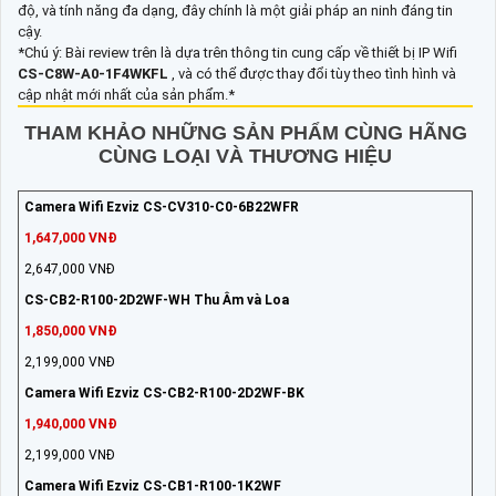
độ, và tính năng đa dạng, đây chính là một giải pháp an ninh đáng tin
cậy.
*Chú ý: Bài review trên là dựa trên thông tin cung cấp về thiết bị IP Wifi
CS-C8W-A0-1F4WKFL
, và có thể được thay đổi tùy theo tình hình và
cập nhật mới nhất của sản phẩm.*
THAM KHẢO NHỮNG SẢN PHẨM CÙNG HÃNG
CÙNG LOẠI VÀ THƯƠNG HIỆU
Camera Wifi Ezviz CS-CV310-C0-6B22WFR
1,647,000 VNĐ
2,647,000 VNĐ
CS-CB2-R100-2D2WF-WH Thu Âm và Loa
1,850,000 VNĐ
2,199,000 VNĐ
Camera Wifi Ezviz CS-CB2-R100-2D2WF-BK
1,940,000 VNĐ
2,199,000 VNĐ
Camera Wifi Ezviz CS-CB1-R100-1K2WF