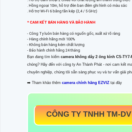
. Hồng ngoại 10m, hỗ trợ đèn ban đêm ghi hình có màu sắc
. Hỗ trợ Wi-Fi 6 băng tần kép (2,4 / 5 GHz)
* CAM KẾT BÁN HÀNG VÀ BẢO HÀNH
- Công Ty luôn bán hàng có nguốn gốc, xuất xứ rõ ràng
- Hàng chính hãng mới 100%
- Không bán hàng kém chất lượng
- Bảo hành chính hãng 24 tháng
Bạn đang tìm kiếm
camera không dây 2 ống kính CS-TY7-
chóng? Hãy đến với công ty An Thành Phát - nơi cam kết man
chuyên nghiệp, chúng tôi sẵn sàng phục vụ và tư vấn giải ph
➡️ Tham khảo thêm
camera chính hãng EZVIZ
tại đây
CÔNG TY TNHH TM-DV