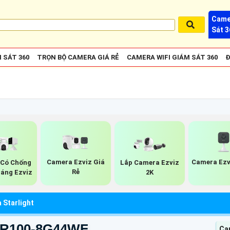
Came
Sát 3
 SÁT 360
TRỌN BỘ CAMERA GIÁ RẺ
CAMERA WIFI GIÁM SÁT 360
Đ
Camera Ezviz Giá
Camera Ezv
Có Chống
Lắp Camera Ezviz
Rẻ
áng Ezviz
2K
 Starlight
7-R100-8G44WF
Cam