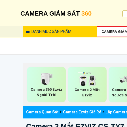
CAMERA GIÁM SÁT
360
DANH MỤC
SẢN PHẨM
CAMERA GIÁM
Camera 360 Ezviz
Camera 2 Mắt
Camera 
Ngoài Trời
Ezviz
Ngược S
Camera Quan Sát
Camera Ezviz Giá Rẻ
Lắp Camera
Camera 2 Mắt EZVIZ CS-TY