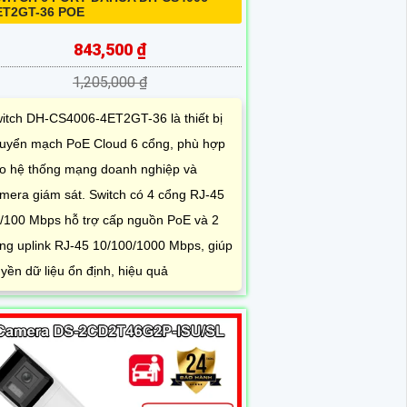
ET2GT-36 POE
843,500 ₫
1,205,000 ₫
itch DH-CS4006-4ET2GT-36 là thiết bị
uyển mạch PoE Cloud 6 cổng, phù hợp
o hệ thống mạng doanh nghiệp và
mera giám sát. Switch có 4 cổng RJ-45
/100 Mbps hỗ trợ cấp nguồn PoE và 2
ng uplink RJ-45 10/100/1000 Mbps, giúp
uyền dữ liệu ổn định, hiệu quả