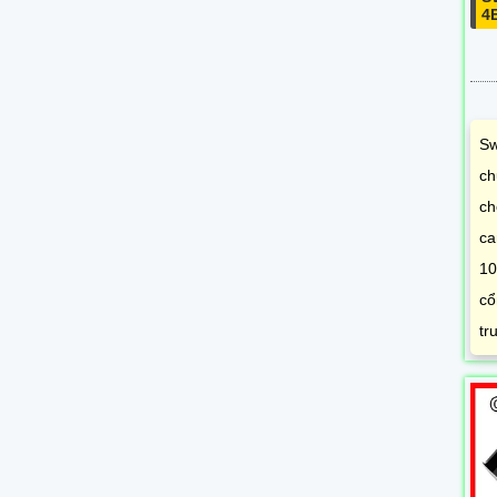
4
Sw
ch
ch
ca
10
cổ
tr