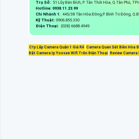
Trụ Sở:
51 Lũy Bán Bích, P. Tân Thới Hòa, Q.Tân Phú, T
Hotline: 0938.11.23.99
Chi Nhánh 1:
445/38 Tân Hòa Đông,P. Bình Trị Đông, Q.B
Kỹ Thuật:
0906.855.330
Điện Thoại:
(028) 6688.4949
Cty Lắp Camera Quận 1 Giá Rẻ
Camera Quan Sát Biên Hòa Đ
Đặt Camera Ip Yoosee Wifi Trên Điện Thoại
Review Camera