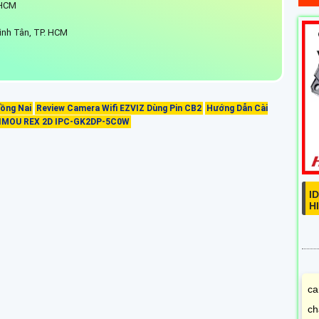
P.HCM
ình Tân, TP. HCM
ồng Nai
Review Camera Wifi EZVIZ Dùng Pin CB2
Hướng Dẫn Cài
 IMOU REX 2D IPC-GK2DP-5C0W
I
H
ca
ch