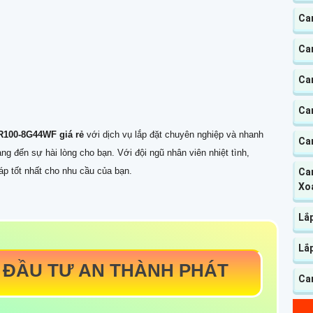
Ca
Ca
Ca
Ca
R100-8G44WF giá rẻ
với dịch vụ lắp đặt chuyên nghiệp và nhanh
Cam
g đến sự hài lòng cho bạn. Với đội ngũ nhân viên nhiệt tình,
áp tốt nhất cho nhu cầu của bạn.
Cam
Xo
Lắ
Lắ
 ĐẦU TƯ AN THÀNH PHÁT
Cam