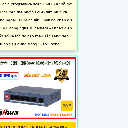
ội chip progressive scan CMOS IP hỗ trợ
u trữ trên thẻ nhớ 512GB tầm nhìn xa
ng ngoại 100m chuẩn Onvif độ phân giải
0 MP công nghệ IP camera AI nhận diện
ển số xe tốc độ cao màu sắc sáng đẹp
ù hợp sử dụng trong Giao Thông
WITCH 6 PORT DAHUA DH-CS4006-