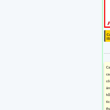
C
I
Ca
ca
cô
ản
hỗ
tí
th