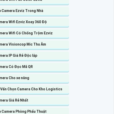
p Camera Ezviz Trong Nhà
mera Wifi Ezviz Xoay 360 Độ
mera Wifi Có Chống Trộm Ezviz
mera Visioncop Mic Thu Âm
era IP Giá Rẻ Độc lập
mera Có Đọc Mã QR
mera Cho xe nâng
 Vấn Chọn Camera Cho Kho Logistics
mera Giá Rẻ Nhất
p Camera Phòng Phẩu Thuật