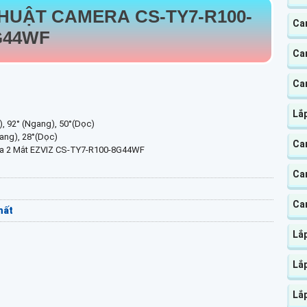
THUẬT CAMERA CS-TY7-R100-
Ca
G44WF
Ca
Ca
Lắp
, 92° (Ngang), 50°(Dọc)
ang), 28°(Dọc)
Ca
ra 2 Mắt EZVIZ CS-TY7-R100-8G44WF
Ca
Ca
hất
Lắ
Lắ
Lắ