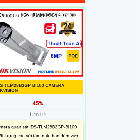
DS-TLM28B3GP-BI100 CAMERA
IKVISION
45%
Liên Hệ
mera quan sát iDS-TLM28B3GP-BI100
ất lượng cao với tầm nhìn ban đêm vượt