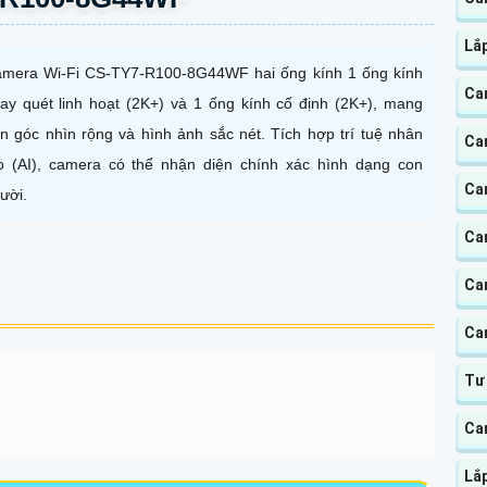
Lắ
mera Wi-Fi CS-TY7-R100-8G44WF hai ống kính 1 ống kính
Ca
ay quét linh hoạt (2K+) và 1 ống kính cố định (2K+), mang
n góc nhìn rộng và hình ảnh sắc nét. Tích hợp trí tuệ nhân
Ca
o (AI), camera có thể nhận diện chính xác hình dạng con
Ca
ười.
Cam
Ca
Ca
Tư
Ca
Lắ