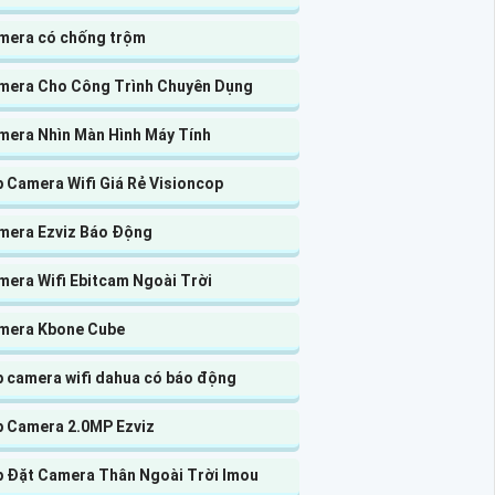
mera có chống trộm
mera Cho Công Trình Chuyên Dụng
mera Nhìn Màn Hình Máy Tính
 Camera Wifi Giá Rẻ Visioncop
mera Ezviz Báo Động
mera Wifi Ebitcam Ngoài Trời
mera Kbone Cube
p camera wifi dahua có báo động
p Camera 2.0MP Ezviz
p Đặt Camera Thân Ngoài Trời Imou