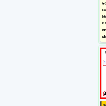
tr
lư
hồ
8.
bi
ph
S