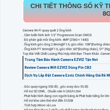
CHI TIẾT THÔNG SỐ KỸ 
8
Camera Wi-Fi quay quét 2 ống kính
. Cảm biến hình ảnh 1/3" Progressive Scan CMOS
. Độ phân giải mỗi ống kính: 4MP (2560 × 1440)
. Ống kính góc rộng 2.8mm@F1.6, góc nhìn: 108°(Đường chéo)
. Ống kính PT 6mm@F1.6, góc nhìn: 60°(Đường chéo), 51° (Ng
Top Bài Viết Chất Lượng Phù Hợp Mời Bạn Tham Khảo :Came
Trung Tâm Bảo Hành Camera EZVIZ Tận Nơi
Review Camera Wifi EZVIZ Dùng Pin CB2
Dịch Vụ Lắp Đặt Camera Ezviz Chính Hãng Giá Rẻ N
. Góc quay ngang 350 độ , góc xoay dọc 55 độ
. Hỗ trợ 3D DNR, . Chuấn nén H.265/H.264
. Phát hiện hình dạng con người bằng AI Phát hiện tiếng ồn lớn
. Hỗ trợ khe cắm thẻ nhớ đến 512GB
. Tích hợp Micro và Loa
. Hỗ trợ đàm thoại 2 chiều với chất lượng âm thanh trung thực