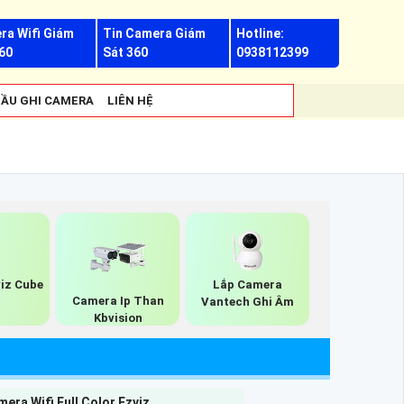
ra Wifi Giám
Tin Camera Giám
Hotline:
60
Sát 360
0938112399
ẦU GHI CAMERA
LIÊN HỆ
iz Cube
Lắp Camera
Camera Ip Than
Vantech Ghi Âm
Kbvision
era Wifi Full Color Ezviz