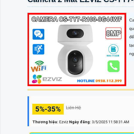
Ca
qu
đế
tạ
ng
5%-35%
Liên Hệ
Thương hiệu:
Ezviz
Ngày đăng:
3/5/2025 11:58:31 AM