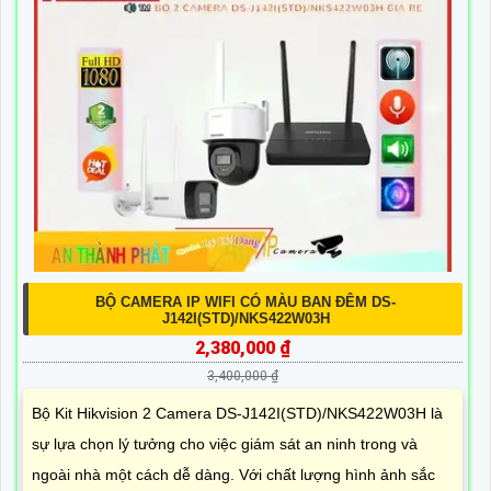
BỘ CAMERA IP WIFI CÓ MÀU BAN ĐÊM DS-
J142I(STD)/NKS422W03H
2,380,000 ₫
3,400,000 ₫
Bộ Kit Hikvision 2 Camera DS-J142I(STD)/NKS422W03H là
sự lựa chọn lý tưởng cho việc giám sát an ninh trong và
ngoài nhà một cách dễ dàng. Với chất lượng hình ảnh sắc