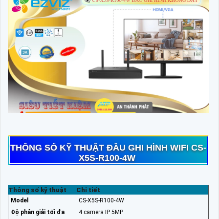
THÔNG SỐ KỸ THUẬT ĐẦU GHI HÌNH WIFI CS-
X5S-R100-4W
Thông số kỹ thuật
Chi tiết
Model
CS-X5S-R100-4W
Độ phân giải tối đa
4 camera IP 5MP