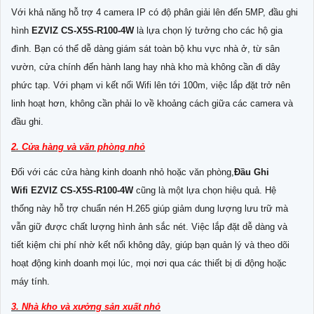
Với khả năng hỗ trợ 4 camera IP có độ phân giải lên đến 5MP, đầu ghi
hình
EZVIZ CS-X5S-R100-4W
là lựa chọn lý tưởng cho các hộ gia
đình. Bạn có thể dễ dàng giám sát toàn bộ khu vực nhà ở, từ sân
vườn, cửa chính đến hành lang hay nhà kho mà không cần đi dây
phức tạp. Với phạm vi kết nối Wifi lên tới 100m, việc lắp đặt trở nên
linh hoạt hơn, không cần phải lo về khoảng cách giữa các camera và
đầu ghi.
2. Cửa hàng và văn phòng nhỏ
Đối với các cửa hàng kinh doanh nhỏ hoặc văn phòng,
Đầu Ghi
Wifi EZVIZ CS-X5S-R100-4W
cũng là một lựa chọn hiệu quả. Hệ
thống này hỗ trợ chuẩn nén H.265 giúp giảm dung lượng lưu trữ mà
vẫn giữ được chất lượng hình ảnh sắc nét. Việc lắp đặt dễ dàng và
tiết kiệm chi phí nhờ kết nối không dây, giúp bạn quản lý và theo dõi
hoạt động kinh doanh mọi lúc, mọi nơi qua các thiết bị di động hoặc
máy tính.
3. Nhà kho và xưởng sản xuất nhỏ