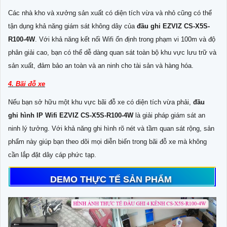
Các nhà kho và xưởng sản xuất có diện tích vừa và nhỏ cũng có thể
tận dụng khả năng giám sát không dây của
đầu ghi EZVIZ CS-X5S-
R100-4W
. Với khả năng kết nối Wifi ổn định trong phạm vi 100m và độ
phân giải cao, bạn có thể dễ dàng quan sát toàn bộ khu vực lưu trữ và
sản xuất, đảm bảo an toàn và an ninh cho tài sản và hàng hóa.
4. Bãi đỗ xe
Nếu bạn sở hữu một khu vực bãi đỗ xe có diện tích vừa phải,
đầu
ghi hình IP Wifi EZVIZ CS-X5S-R100-4W
là giải pháp giám sát an
ninh lý tưởng. Với khả năng ghi hình rõ nét và tầm quan sát rộng, sản
phẩm này giúp bạn theo dõi mọi diễn biến trong bãi đỗ xe mà không
cần lắp đặt dây cáp phức tạp.
DEMO THỰC TẾ SẢN PHẨM