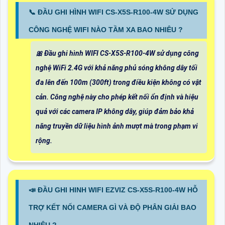
📞 ĐẦU GHI HÌNH WIFI CS-X5S-R100-4W SỬ DỤNG
CÔNG NGHỆ WIFI NÀO TẦM XA BAO NHIÊU ?
🎀 Đầu ghi hình WIFI CS-X5S-R100-4W sử dụng công
nghệ WiFi 2.4G với khả năng phủ sóng không dây tối
đa lên đến 100m (300ft) trong điều kiện không có vật
cản. Công nghệ này cho phép kết nối ổn định và hiệu
quả với các camera IP không dây, giúp đảm bảo khả
năng truyền dữ liệu hình ảnh mượt mà trong phạm vi
rộng.
📣 ĐẦU GHI HINH WIFI EZVIZ CS-X5S-R100-4W HỖ
TRỢ KẾT NỐI CAMERA GÌ VÀ ĐỘ PHÂN GIẢI BAO