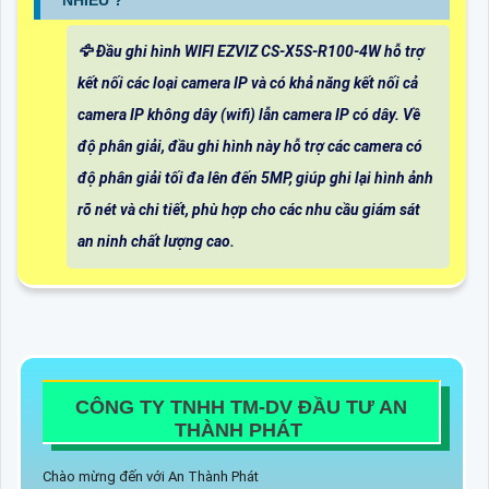
NHIÊU ?
🦅 Đầu ghi hình WIFI EZVIZ CS-X5S-R100-4W hỗ trợ
kết nối các loại camera IP và có khả năng kết nối cả
camera IP không dây (wifi) lẫn camera IP có dây. Về
độ phân giải, đầu ghi hình này hỗ trợ các camera có
độ phân giải tối đa lên đến 5MP, giúp ghi lại hình ảnh
rõ nét và chi tiết, phù hợp cho các nhu cầu giám sát
an ninh chất lượng cao.
CÔNG TY TNHH TM-DV ĐẦU TƯ AN
THÀNH PHÁT
Chào mừng đến với An Thành Phát