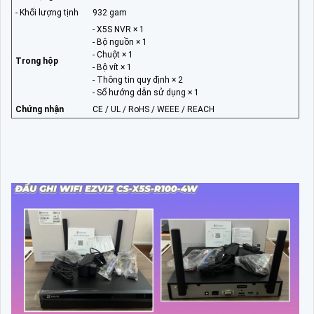
- Khối lượng tịnh
932 gam
- X5S NVR × 1
- Bộ nguồn × 1
- Chuột × 1
Trong hộp
- Bộ vít × 1
- Thông tin quy định × 2
- Sổ hướng dẫn sử dụng × 1
Chứng nhận
CE / UL / RoHS / WEEE / REACH