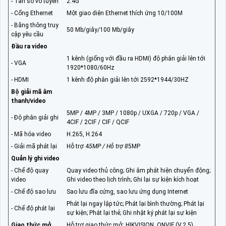
- Tần số vô tuyến
2.4G
- Cổng Ethernet
Một giao diện Ethernet thích ứng 10/100M
- Băng thông truy
50 Mb/giây/100 Mb/giây
cập yêu cầu
Đầu ra video
1 kênh (giống với đầu ra HDMI) độ phân giải lên tới
- VGA
1920*1080/60Hz
- HDMI
1 kênh độ phân giải lên tới 2592*1944/30HZ
Bộ giải mã âm
thanh/video
5MP / 4MP / 3MP / 1080p / UXGA / 720p / VGA /
- Độ phân giải ghi
4CIF / 2CIF / CIF / QCIF
- Mã hóa video
H.265, H.264
- Giải mã phát lại
Hỗ trợ 4
5MP / Hỗ trợ 8
5MP
Quản lý ghi video
- Chế độ quay
Quay video thủ công; Ghi âm phát hiện chuyển động;
video
Ghi video theo lịch trình; Ghi lại sự kiện kích hoạt
- Chế độ sao lưu
Sao lưu đĩa cứng, sao lưu ứng dụng Internet
Phát lại ngay lập tức; Phát lại bình thường; Phát lại
- Chế độ phát lại
sự kiện; Phát lại thẻ; Ghi nhật ký phát lại sự kiện
Giao thức mở
Hỗ trợ giao thức mở: HIKVISION, ONVIF (V.2.5)