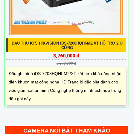
ĐẦU THU KTS HIKVISION IDS-7208HQHI-M2/XT HỖ TRỢ 2 Ổ
CỨNG
3,760,000 ₫
5,370,000 ₫
Đầu ghi hình iDS-7208HQHI-M2/XT kết hợp khả năng nhận
diện khuôn mặt công nghệ HD Trang bị đặc biệt dành cho
việc giám sát an ninh Công nghệ thông minh tích hợp trong
đầu ghi này...
CAMERA NỔI BẬT THAM KHẢO