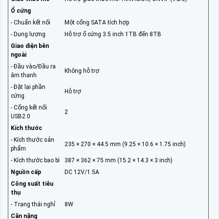
Ổ cứng
- Chuẩn kết nối
Một cổng SATA tích hợp
- Dung lượng
Hỗ trợ ổ cứng 3.5 inch 1TB đến 8TB
Giao diện bên
ngoài
- Đầu vào/Đầu ra
Không hỗ trợ
âm thanh
- Đặt lại phần
Hỗ trợ
cứng
- Cổng kết nối
2
USB2.0
Kích thước
- Kích thước sản
235 × 270 × 44.5 mm (9.25 × 10.6 × 1.75 inch)
phẩm
- Kích thước bao bì
387 × 362 × 75 mm (15.2 × 14.3 × 3 inch)
Nguồn cấp
DC 12V/1.5A
Công suất tiêu
thụ
- Trạng thái nghỉ
8W
Cân nặng