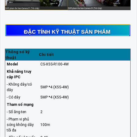
ĐẶC TÍNH KỸ THUẬT SẢN PHẨM
Thông số kỹ
Chi tiết
thuật
Model
CS-X5S-R100-4W
Khả năng truy
cập IPC
- Không dây/có
5MP *4 (X5S-4W)
dây
- Có dây
5MP *4 (X5S-4W)
Tham số mạng
- Số ăng-ten
2
- Phạm vi phủ
sóng không dây
100m
tối đa