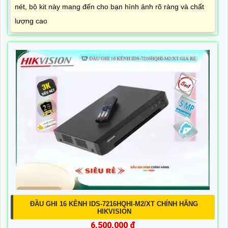
nét, bộ kit này mang đến cho bạn hình ảnh rõ ràng và chất
lượng cao
ĐẦU GHI 16 KÊNH IDS-7216HQHI-M2/XT CHÍNH HÃNG
HIKVISION
6,500,000 ₫