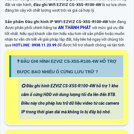
đặt và vận hành,
đầu ghi Wifi EZVIZ CS-X5S-R100-4W
là sự lựa chọn
đáng tin cậy với chất lượng vượt trội và giá cả hợp lý.
Sản phẩm Đầu ghi hình IP WIFI EZVIZ CS-X5S-R100-4W
hiện đang
AN THÀNH PHÁT
được phân phối chính hãng tại
với mức giá ưu đãi
tốt nhất. Nếu quý khách cần tìm hiểu sâu hơn về sản phẩm hoặc muốn
nhận tư vấn chi tiết về giải pháp lắp đặt, hãy liên hệ ngay với chúng tôi
qua
HOTLINE: 0938.11.23.99
để được hỗ trợ nhanh chóng và tận tình.
️❓ ĐẦU GHI HÌNH EZVIZ CS-X5S-R100-4W HỖ TRỢ
ĐƯỢC BAO NHIÊU Ổ CỨNG LƯU TRỮ ?
💞 Đầu ghi hình EZVIZ CS-X5S-R100-4W hỗ trợ 1 khe
cắm ổ cứng HDD với dung lượng tối đa lên đến 8TB.
Điều này cho phép lưu trữ dữ liệu video từ các camera
IP trong thời gian dài mà không lo bị đầy bộ nhớ.