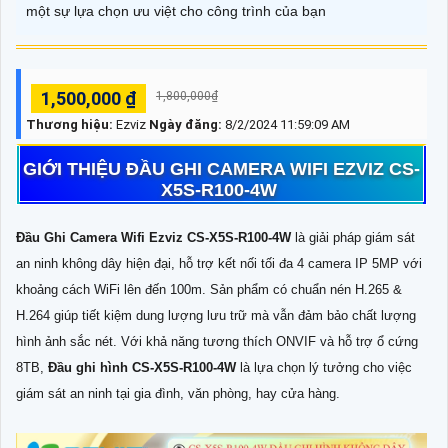
một sự lựa chọn ưu việt cho công trình của bạn
1,500,000 ₫
1,800,000₫
Thương hiệu:
Ezviz
Ngày đăng:
8/2/2024 11:59:09 AM
GIỚI THIỆU ĐẦU GHI CAMERA WIFI EZVIZ CS-
X5S-R100-4W
Đầu Ghi Camera Wifi Ezviz CS-X5S-R100-4W
là giải pháp giám sát
an ninh không dây hiện đại, hỗ trợ kết nối tối đa 4 camera IP 5MP với
khoảng cách WiFi lên đến 100m. Sản phẩm có chuẩn nén H.265 &
H.264 giúp tiết kiệm dung lượng lưu trữ mà vẫn đảm bảo chất lượng
hình ảnh sắc nét. Với khả năng tương thích ONVIF và hỗ trợ ổ cứng
8TB,
Đầu ghi hình CS-X5S-R100-4W
là lựa chọn lý tưởng cho việc
giám sát an ninh tại gia đình, văn phòng, hay cửa hàng.