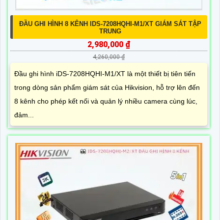
ĐẦU GHI HÌNH 8 KÊNH IDS-7208HQHI-M1/XT GIÁM SÁT TẬP
TRUNG
2,980,000 ₫
4,260,000 ₫
Đầu ghi hình iDS-7208HQHI-M1/XT là một thiết bị tiên tiến
trong dòng sản phẩm giám sát của Hikvision, hỗ trợ lên đến
8 kênh cho phép kết nối và quản lý nhiều camera cùng lúc,
đảm...