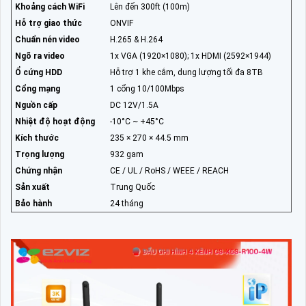
Khoảng cách WiFi
Lên đến 300ft (100m)
Hỗ trợ giao thức
ONVIF
Chuẩn nén video
H.265 & H.264
Ngõ ra video
1x VGA (1920×1080); 1x HDMI (2592×1944)
Ổ cứng HDD
Hỗ trợ 1 khe cắm, dung lượng tối đa 8TB
Cổng mạng
1 cổng 10/100Mbps
Nguồn cấp
DC 12V/1.5A
Nhiệt độ hoạt động
-10°C ~ +45°C
Kích thước
235 × 270 × 44.5 mm
Trọng lượng
932 gam
Chứng nhận
CE / UL / RoHS / WEEE / REACH
Sản xuất
Trung Quốc
Bảo hành
24 tháng