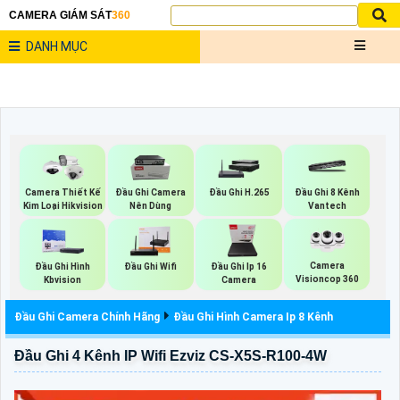
CAMERA GIÁM SÁT
360
DANH MỤC
Camera Thiết Kế
Đầu Ghi Camera
Đầu Ghi H.265
Đầu Ghi 8 Kênh
Kim Loại Hikvision
Nên Dùng
Vantech
Camera
Đầu Ghi Hình
Đầu Ghi Wifi
Đầu Ghi Ip 16
Visioncop 360
Kbvision
Camera
Đầu Ghi Camera Chính Hãng
Đầu Ghi Hình Camera Ip 8 Kênh
Đầu Ghi 4 Kênh IP Wifi Ezviz CS-X5S-R100-4W