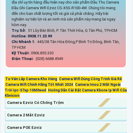
địa chỉ uy tín hàng đầu hiện nay cho sản phẩm Đầu Thu Camera
Đầu Ghi Camera Wifi Ezviz CS-X5S-R100-4W. Chúng tôi mang
đến cho bạn chất lượng tốt và giá cả phải chăng. Hãy trải
nghiệm sự tiện lợi và an ninh mà sản phẩm này mang lại ngay
hôm nay.
Trụ Sở:
51 Lũy Bán Bích, P. Tân Thới Hòa, Q.Tân Phú, TP.HCM
Hotline: 0938.11.23.99
Chi Nhánh 1:
445/38 Tân Hòa Đông,P Bình Trị Đông, Bình Tân,
TP HCM
Kỹ Thuật:
0906.855.330
Điện Thoại:
(028) 6688.4949
Tư Vấn Lắp Camera Kho Hàng
Camera Wifi Dùng Công Trình Giá Rẻ
Camera Wifi Chính Hãng Tốt Nhất 2024
Camera Imou 2 Mắt Ngoài
Trời Ipc-S7xp-10M0wed
Hướng Dẫn Cài Đặt Camera Kbone Ip Wifi Của
Kbvision
Camera Ezviz Có Chống Trộm
Camera 2 Mắt Ezviz
Camera POE Ezviz