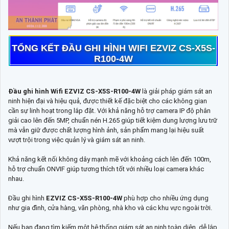
TỔNG KẾT ĐẦU GHI HÌNH WIFI EZVIZ CS-X5S-
R100-4W
Đầu ghi hình Wifi EZVIZ CS-X5S-R100-4W
là giải pháp giám sát an
ninh hiện đại và hiệu quả, được thiết kế đặc biệt cho các không gian
cần sự linh hoạt trong lắp đặt. Với khả năng hỗ trợ camera IP độ phân
giải cao lên đến 5MP, chuẩn nén H.265 giúp tiết kiệm dung lượng lưu trữ
mà vẫn giữ được chất lượng hình ảnh, sản phẩm mang lại hiệu suất
vượt trội trong việc quản lý và giám sát an ninh.
Khả năng kết nối không dây mạnh mẽ với khoảng cách lên đến 100m,
hỗ trợ chuẩn ONVIF giúp tương thích tốt với nhiều loại camera khác
nhau.
Đầu ghi hình
EZVIZ CS-X5S-R100-4W
phù hợp cho nhiều ứng dụng
như gia đình, cửa hàng, văn phòng, nhà kho và các khu vực ngoài trời.
Nếu bạn đang tìm kiếm một hệ thống giám sát an ninh toàn diện, dễ lắp