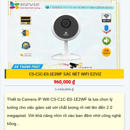
CS-C1C-E0-1E2WF SẮC NÉT WIFI EZVIZ
960,000 ₫
1,160,000 ₫
Thiết bị Camera IP Wifi CS-C1C-E0-1E2WF là lựa chọn lý
tưởng cho việc giám sát với chất lượng rõ nét lên đến 2.0
megapixel. Với khả năng nhìn rõ vào ban đêm nhờ công nghệ
hồng...