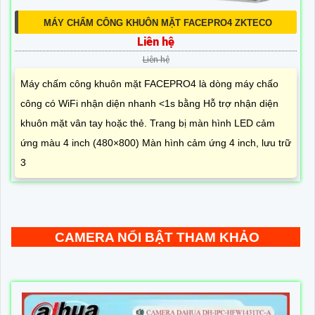
MÁY CHẤM CÔNG KHUÔN MẶT FACEPRO4 ZKTECO
Liên hệ
Liên hệ
Máy chấm công khuôn mặt FACEPRO4 là dòng máy chấo
công có WiFi nhận diện nhanh <1s bằng Hỗ trợ nhận diện
khuôn mặt vân tay hoặc thẻ. Trang bị màn hình LED cảm
ứng màu 4 inch (480×800) Màn hình cảm ứng 4 inch, lưu trữ
3
CAMERA NỔI BẬT THAM KHẢO