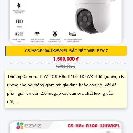
CS-H8C-R100-1K2WKFL SẮC NÉT WIFI EZVIZ
1,500,000 ₫
1,700,000 ₫
Thiết bị Camera IP Wifi CS-H8c-R100-1K2WKFL là lựa chọn lý
tưởng cho hệ thống giám sát gia đình hoặc căn hộ. Với độ
phân giải lên đến 2.0 megapixel, camera chất lượng sắc
nét,...