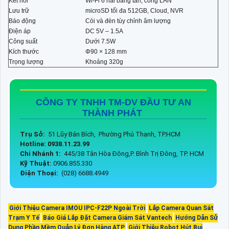
Kết nối
Wi-Fi 6 hai băng tần, cổng LAN
Lưu trữ
microSD tối đa 512GB, Cloud, NVR
Báo động
Còi và đèn tùy chỉnh âm lượng
Điện áp
DC 5V – 1.5A
Công suất
Dưới 7.5W
Kích thước
Φ90 × 128 mm
Trọng lượng
Khoảng 320g
CÔNG TY TNHH TM-DV ĐẦU TƯ AN
THÀNH PHÁT
Trụ Sở:
51 Lũy Bán Bích, Phường Phú Thạnh, TP.HCM
Hotline: 0938.11.23.99
Chi Nhánh 1:
445/38 Tân Hòa Đông,P. Bình Trị Đông, TP. HCM
Kỹ Thuật:
0906.855.330
Điện Thoại:
(028) 6688.4949
Giới Thiệu Camera IMOU IPC-F22P Ngoài Trời
Lắp Camera Quan Sát
Trạm Y Tế
Báo Giá Lắp Đặt Camera Giám Sát Vantech
Hướng Dẫn Sử
Dụng Phần Mềm Quản Lý Đơn Hàng ATP
Giới Thiệu Robot Hút Bụi