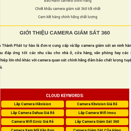
Bảo Hành camera chính hãng
Chiết khấu camera giám sát 360 tốt nhất
Cam kết hàng chính hãng chất lượng
GIỚI THIỆU CAMERA GIÁM SÁT 360
 Thành Phát tự hào là đơn vị cung cấp và lắp camera giám sát an ninh hà
u đáp ứng tốt các nhu cầu cho nhà ở, cửa hàng, văn phòng hay các 
hiệp lớn nhỏ khác với camera quan sát chính hãng đảm bảo chất lượng tuy
i.
CLOUD KEYWORDS:
Lắp Camera Hikvision
Camera Kbvision Giá Rẻ
Lắp Camera Dahua Giá Rẻ
Lắp Camera Wifi Imou
Camera Wifi Ezviz Giá Rẻ
Lắp Camera Giám Sát 360
Camera Xem Mã Vận Đơn
Camera Giám Sát Cửa Hàng