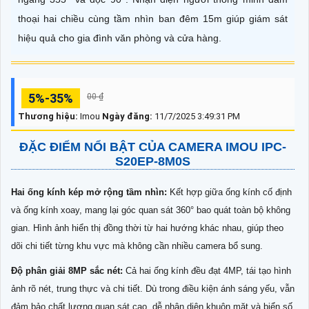
thoại hai chiều cùng tầm nhìn ban đêm 15m giúp giám sát
hiệu quả cho gia đình văn phòng và cửa hàng.
5%-35%
00 ₫
Thương hiệu:
Imou
Ngày đăng:
11/7/2025 3:49:31 PM
ĐẶC ĐIỂM NỔI BẬT CỦA CAMERA IMOU IPC-
S20EP-8M0S
Hai ống kính kép mở rộng tầm nhìn:
Kết hợp giữa ống kính cố định
và ống kính xoay, mang lại góc quan sát 360° bao quát toàn bộ không
gian. Hình ảnh hiển thị đồng thời từ hai hướng khác nhau, giúp theo
dõi chi tiết từng khu vực mà không cần nhiều camera bổ sung.
Độ phân giải 8MP sắc nét:
Cả hai ống kính đều đạt 4MP, tái tạo hình
ảnh rõ nét, trung thực và chi tiết. Dù trong điều kiện ánh sáng yếu, vẫn
đảm bảo chất lượng quan sát cao, dễ nhận diện khuôn mặt và biển số