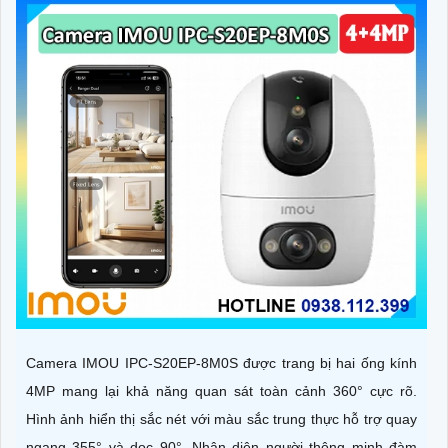
Camera IMOU IPC-S20EP-8M0S được trang bị hai ống kính
4MP mang lại khả năng quan sát toàn cảnh 360° cực rõ.
Hình ảnh hiển thị sắc nét với màu sắc trung thực hỗ trợ quay
ngang 355° và dọc 90°. Nhận diện người thông minh đàm