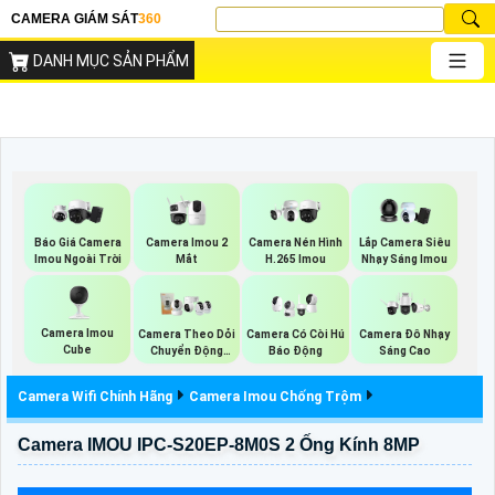
CAMERA GIÁM SÁT
360
DANH MỤC SẢN PHẨM
Báo Giá Camera
Camera Imou 2
Camera Nén Hình
Lắp Camera Siêu
Imou Ngoài Trời
Mắt
H.265 Imou
Nhạy Sáng Imou
Camera Imou
Camera Theo Dỏi
Camera Có Còi Hú
Camera Đô Nhạy
Cube
Chuyển Động
Báo Động
Sáng Cao
Imou
Camera Wifi Chính Hãng
Camera Imou Chống Trộm
Camera IMOU IPC-S20EP-8M0S 2 Ống Kính 8MP