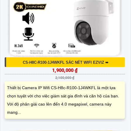
CS-H8C-R100-1J4WKFL SẮC NÉT WIFI EZVIZ ➠
1,900,000 ₫
2,100,000 ₫
Thiết bị Camera IP Wifi CS-H8c-R100-1J4WKFL là một lựa
chọn tuyệt vời cho việc giám sát gia đình và căn hộ của bạn.
Với độ phân giải cao lên đến 4.0 megapixel, camera này
mang...