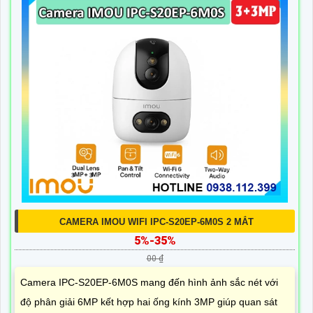
CAMERA IMOU WIFI IPC-S20EP-6M0S 2 MẮT
5%-35%
00 ₫
Camera IPC-S20EP-6M0S mang đến hình ảnh sắc nét với
độ phân giải 6MP kết hợp hai ống kính 3MP giúp quan sát