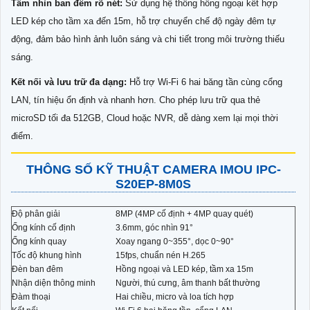
Tầm nhìn ban đêm rõ nét:
Sử dụng hệ thống hồng ngoại kết hợp
LED kép cho tầm xa đến 15m, hỗ trợ chuyển chế độ ngày đêm tự
động, đảm bảo hình ảnh luôn sáng và chi tiết trong môi trường thiếu
sáng.
Kết nối và lưu trữ đa dạng:
Hỗ trợ Wi-Fi 6 hai băng tần cùng cổng
LAN, tín hiệu ổn định và nhanh hơn. Cho phép lưu trữ qua thẻ
microSD tối đa 512GB, Cloud hoặc NVR, dễ dàng xem lại mọi thời
điểm.
THÔNG SỐ KỸ THUẬT CAMERA IMOU IPC-
S20EP-8M0S
Độ phân giải
8MP (4MP cố định + 4MP quay quét)
Ống kính cố định
3.6mm, góc nhìn 91°
Ống kính quay
Xoay ngang 0~355°, dọc 0~90°
Tốc độ khung hình
15fps, chuẩn nén H.265
Đèn ban đêm
Hồng ngoại và LED kép, tầm xa 15m
Nhận diện thông minh
Người, thú cưng, âm thanh bất thường
Đàm thoại
Hai chiều, micro và loa tích hợp