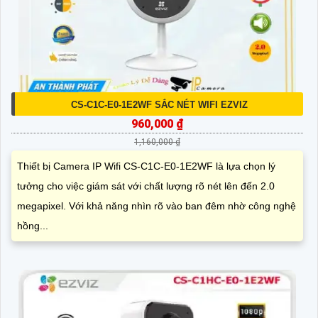
CS-C1C-E0-1E2WF SẮC NÉT WIFI EZVIZ
960,000 ₫
1,160,000 ₫
Thiết bị Camera IP Wifi CS-C1C-E0-1E2WF là lựa chọn lý
tưởng cho việc giám sát với chất lượng rõ nét lên đến 2.0
megapixel. Với khả năng nhìn rõ vào ban đêm nhờ công nghệ
hồng...