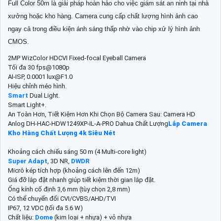
Full Color 50m là giải pháp hoàn hảo cho việc giám sát an ninh tại nhà
xưởng hoặc kho hàng. Camera cung cấp chất lượng hình ảnh cao
ngay cả trong điều kiện ánh sáng thấp nhờ vào chip xử lý hình ảnh
CMOS.
2MP WizColor HDCVI Fixed-focal Eyeball Camera
Tối đa 30 fps@1080p
AI-ISP, 0.0001 lux@F1.0
Hiệu chỉnh méo hình.
Smart
Dual Light.
Smart Light+.
An Toàn Hơn, Tiết Kiệm Hơn Khi Chọn Bộ Camera Sau: Camera HD
Anlog DH-HAC-HDW1249XP-IL-A-PRO Dahua Chất Lượng
Lắp Camera
Kho Hàng Chất Lượng 4k Siêu Nét
Khoảng cách chiếu sáng 50 m (4 Multi-core light)
Super Adapt
, 3D NR,
DWDR
Micrô kép tích hợp (khoảng cách lên đến 12m)
Giá đỡ lắp đặt nhanh giúp tiết kiệm thời gian lắp đặt.
Ống kính cố định 3,6 mm (tùy chọn 2,8 mm)
Có thể chuyển đổi CVI/CVBS/AHD/TVI
IP67, 12 VDC (tối đa 5.6 W)
Chất liệu:
Dome
(kim loại + nhựa) + vỏ nhựa