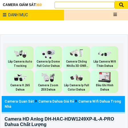
CAMERA GIÁM SÁT
360
DANH MỤC
Lắp Camera Auto
Camera Ip Dome
Camera Chống
Lắp Camera Wifi
Tracking
Full Color Dahua
Nhiễu 3D-DNR
Thân Dahua
Dahua
Camera H.265
Camera Zoom
Lắp Camera Ip Full
Đầu Ghi Hình
Dahua
25X Dahua
Color Dahua
Dahua
Camera Quan Sát
Camera Dahua Giá Rẻ
Camera Wifi Dahua Trong
Nhà
Camera HD Anlog DH-HAC-HDW1249XP-IL-A-PRO
Dahua Chất Lượng