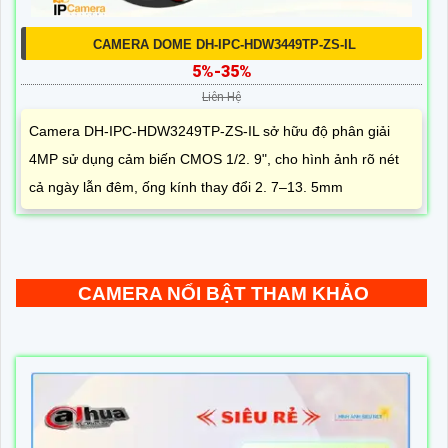
CAMERA DOME DH-IPC-HDW3449TP-ZS-IL
5%-35%
Liên Hệ
Camera DH-IPC-HDW3249TP-ZS-IL sở hữu độ phân giải
4MP sử dụng cảm biến CMOS 1/2. 9", cho hình ảnh rõ nét
cả ngày lẫn đêm, ống kính thay đổi 2. 7–13. 5mm
CAMERA NỔI BẬT THAM KHẢO