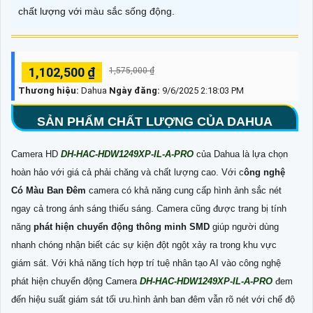
chất lượng với màu sắc sống động.
1,102,500 ₫
1,575,000 ₫
Thương hiệu:
Dahua
Ngày đăng:
9/6/2025 2:18:03 PM
SẢN PHẨM CHẤT LƯỢNG CỦA DAHUA
Camera HD
DH-HAC-HDW1249XP-IL-A-PRO
của Dahua là lựa chọn
hoàn hảo với giá cả phải chăng và chất lượng cao. Với c
ông nghệ
Có Màu Ban Ðêm
camera có khả năng cung cấp hình ảnh sắc nét
ngay cả trong ánh sáng thiếu sáng. Camera cũng được trang bị tính
năng
phát hiện chuyển động thông minh SMD
giúp người dùng
nhanh chóng nhận biết các sự kiện đột ngột xảy ra trong khu vực
giám sát. Với khả năng tích hợp trí tuệ nhân tạo AI vào công nghệ
phát hiện chuyển động Camera
DH-HAC-HDW1249XP-IL-A-PRO
đem
đến hiệu suất giám sát tối ưu.hình ảnh ban đêm vẫn rõ nét với chế độ