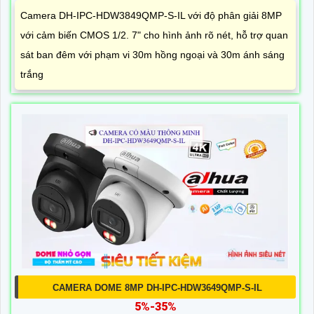
Camera DH-IPC-HDW3849QMP-S-IL với độ phân giải 8MP
với cảm biến CMOS 1/2. 7" cho hình ảnh rõ nét, hỗ trợ quan
sát ban đêm với phạm vi 30m hồng ngoại và 30m ánh sáng
trắng
CAMERA DOME 8MP DH-IPC-HDW3649QMP-S-IL
5%-35%