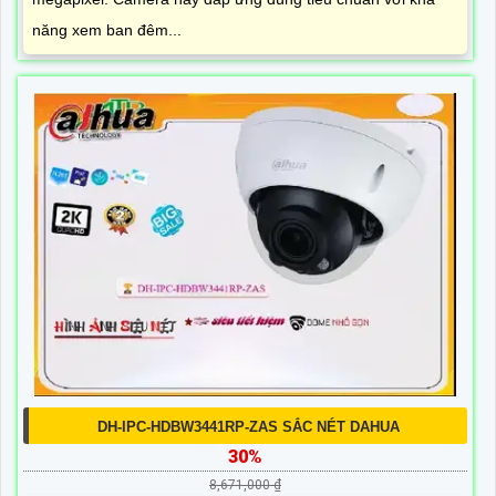
năng xem ban đêm...
DH-IPC-HDBW3441RP-ZAS SẮC NÉT DAHUA
30%
8,671,000 ₫