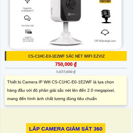
CS-C1HC-E0-1E2WF SẮC NÉT WIFI EZVIZ
750,000 ₫
1,077,000 ₫
Thiết bị Camera IP Wifi CS-C1HC-E0-1E2WF là lựa chọn
hàng đầu với độ phân giải sắc nét lên đến 2.0 megapixel,
mang đến hình ảnh chất lượng đúng tiêu chuẩn
LẮP CAMERA GIÁM SÁT 360