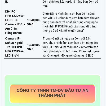
IL
đêm phù hợp kết hợp khả năng ban đêm có
màu
DH-IPC-
Chức Năng Hình ảnh xem ban đêm sáng
HFW1239V-A-
đẹp với Full Color 40m xem ban đêm chuyên
LED-B-S5
1,840,000
dụng ban đêm tốt nhất sử dụng công nghệ
Camera IP Ghi
VNĐ
mới nhất IP POE Kết nối tập trung dễ dàng
Âm Chính
thông số có Kết nối chuẩn Onvif
Hãng Dahua
Camera IP
Trong và nét cả ngày và đêm với 2.0
Dahua Ngoài
MPDahua Hình ảnh xem ban đêm sáng đẹp
1,840,000
Trời DH-IPC-
với Full Color 40m màu sắc 24/24 xem ban
VNĐ
HFW1239V-A-
đêm phù hợp với chức năng Phân biệt người
LED-B-VN
và vật chuyển động với công nghệ SMD
CÔNG TY TNHH TM-DV ĐẦU TƯ AN
THÀNH PHÁT