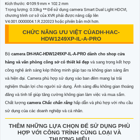
Kích thước: Φ109.9 mm × 102.2 mm
Trọng lượng: 0.33kg ** Để sử dụng camera Smart Dual Light HDCVI,
chương trình cơ sở của XVR phải được nâng cấp lên
V4.001.0000004.1.R.220323 hoặc phiên bản mới hơn.
CHỨC NĂNG ƯU VIỆT CỦADH-HAC-
HDW1249XP-IL-A-PRO
Bộ
camera DH-HAC-HDW1249XP-IL-A-PRO dành cho shop cửa
hàng và văn phòng công sở có thiết kế đẹp
và sang trọng kết hợp
công nghệ ánh sáng kép thông minh giúp tạo ra không gian sáng ấm
và hiện đại. Camera phù hợp sử dụng vào ban đêm mang lại trải
nghiệm thuận lợi cho người sử dụng. Ánh sáng đều không gian thoáng
đãng và tinh tế giúp tăng cường không gian làm việc và mua sắm.
Chất lượng
camera
Chắc chắn rằng
hấp dẫn và phù hợp với nhu cầu
sử dụng của các doanh nghiệp và cá nhân.
THÊM NHỮNG LỰA CHỌN ĐỂ SỬ DỤNG PHÙ
HỢP VỚI CÔNG TRÌNH CÙNG LOẠI VÀ
THƯƠNG HIỆU