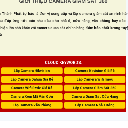
GIỚI THIỆU CAMERA GIÁM SÁT 360
 Thành Phát tự hào là đơn vị cung cấp và lắp camera giám sát an ninh hà
u đáp ứng tốt các nhu cầu cho nhà ở, cửa hàng, văn phòng hay các 
hiệp lớn nhỏ khác với camera quan sát chính hãng đảm bảo chất lượng tuy
i.
CLOUD KEYWORDS:
Lắp Camera Hikvision
Camera Kbvision Giá Rẻ
Lắp Camera Dahua Giá Rẻ
Lắp Camera Wifi Imou
Camera Wifi Ezviz Giá Rẻ
Lắp Camera Giám Sát 360
Camera Xem Mã Vận Đơn
Camera Giám Sát Cửa Hàng
Lắp Camera Văn Phòng
Lắp Camera Nhà Xưởng