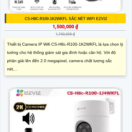
CS-H8C-R100-1K2WKFL SẮC NÉT WIFI EZVIZ
1,500,000 ₫
1,700,000 ₫
Thiết bị Camera IP Wifi CS-H8c-R100-1K2WKFL là lựa chọn lý
tưởng cho hệ thống giám sát gia đình hoặc căn hộ. Với độ
phân giải lên đến 2.0 megapixel, camera chất lượng sắc
nét,...