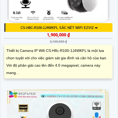
CS-H8C-R100-1J4WKFL SẮC NÉT WIFI EZVIZ ➠
1,900,000 ₫
2,100,000 ₫
Thiết bị Camera IP Wifi CS-H8c-R100-1J4WKFL là một lựa
chọn tuyệt vời cho việc giám sát gia đình và căn hộ của bạn.
Với độ phân giải cao lên đến 4.0 megapixel, camera này
mang...