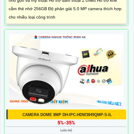
nhỏ gọn và mỹ thuật Hỗ trợ đàm thoại 2 chiều Hỗ trợ khe
cắm thẻ nhớ 256GB Độ phân giải 5.0 MP camera thích hợp
cho nhiều loại công trình
CAMERA DOME 8MP DH-IPC-HDW3849QMP-S-IL
5%-35%
Liên Hệ