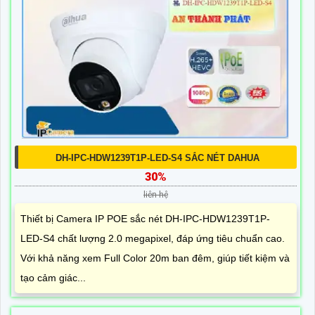
DH-IPC-HDW1239T1P-LED-S4 SẮC NÉT DAHUA
30%
liên hệ
Thiết bị Camera IP POE sắc nét DH-IPC-HDW1239T1P-
LED-S4 chất lượng 2.0 megapixel, đáp ứng tiêu chuẩn cao.
Với khả năng xem Full Color 20m ban đêm, giúp tiết kiệm và
tạo cảm giác...