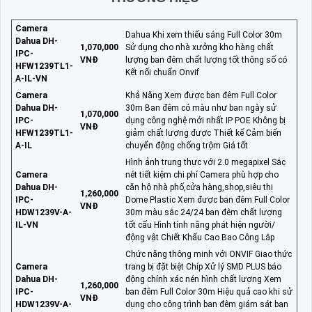
Camera
Dahua Khi xem thiếu sáng Full Color 30m
Dahua DH-
1,070,000
Sử dụng cho nhà xưởng kho hàng chất
IPC-
VNĐ
lượng ban đêm chất lượng tốt thông số có
HFW1239TL1-
Kết nối chuẩn Onvif
A-IL-VN
Camera
Khả Năng Xem được ban đêm Full Color
Dahua DH-
30m Ban đêm có màu như ban ngày sử
1,070,000
IPC-
dụng công nghệ mới nhất IP POE Không bị
VNĐ
HFW1239TL1-
giảm chất lượng được Thiết kế Cảm biến
A-IL
chuyển động chống trộm Giá tốt
Hình ảnh trung thực với 2.0 megapixel Sắc
Camera
nét tiết kiệm chi phí Camera phù hợp cho
Dahua DH-
căn hộ nhà phố,cửa hàng,shop,siêu thị
1,260,000
IPC-
Dome Plastic Xem được ban đêm Full Color
VNĐ
HDW1239V-A-
30m màu sắc 24/24 ban đêm chất lượng
IL-VN
tốt cấu Hình tính năng phát hiện người/
động vật Chiết Khấu Cao Bao Công Lắp
Chức năng thông minh với ONVIF Giao thức
Camera
trang bị đặt biệt Chíp Xử lý SMD PLUS báo
Dahua DH-
động chính xác nén hình chất lượng Xem
1,260,000
IPC-
ban đêm Full Color 30m Hiệu quả cao khi sử
VNĐ
HDW1239V-A-
dụng cho công trình ban đêm giám sát ban