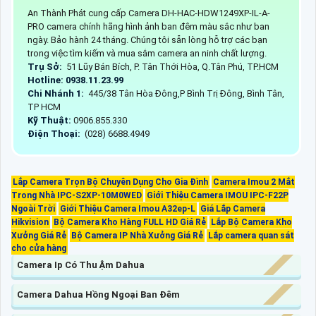
An Thành Phát cung cấp Camera DH-HAC-HDW1249XP-IL-A-
PRO camera chính hãng hình ảnh ban đêm màu sắc như ban
ngày. Bảo hành 24 tháng. Chúng tôi sẵn lòng hỗ trợ các bạn
trong việc tìm kiếm và mua sắm camera an ninh chất lượng.
Trụ Sở:
51 Lũy Bán Bích, P. Tân Thới Hòa, Q.Tân Phú, TP.HCM
Hotline: 0938.11.23.99
Chi Nhánh 1:
445/38 Tân Hòa Đông,P Bình Trị Đông, Bình Tân,
TP HCM
Kỹ Thuật:
0906.855.330
Điện Thoại:
(028) 6688.4949
Lắp Camera Trọn Bộ Chuyên Dụng Cho Gia Đình
Camera Imou 2 Mắt
Trong Nhà IPC-S2XP-10M0WED
Giới Thiệu Camera IMOU IPC-F22P
Ngoài Trời
Giới Thiệu Camera Imou A32ep-L
Giá Lắp Camera
Hikvision
Bộ Camera Kho Hàng FULL HD Giá Rẻ
Lắp Bộ Camera Kho
Xưởng Giá Rẻ
Bộ Camera IP Nhà Xưởng Giá Rẻ
Lắp camera quan sát
cho cửa hàng
Camera Ip Có Thu Ậm Dahua
Camera Dahua Hồng Ngoại Ban Đêm