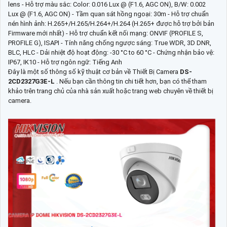
lens - Hỗ trợ màu sắc: Color: 0.016 Lux @ (F1.6, AGC ON), B/W: 0.002
Lux @ (F1.6, AGC ON) - Tầm quan sát hồng ngoại: 30m - Hỗ trợ chuẩn
nén hình ảnh: H.265+/H.265/H.264+/H.264 (H.265+ được hỗ trợ bởi bản
Firmware mới nhất) - Hỗ trợ chuẩn kết nối mạng: ONVIF (PROFILE S,
PROFILE G), ISAPI - Tính năng chống ngược sáng: True WDR, 3D DNR,
BLC, HLC - Dải nhiệt độ hoạt động: -30 °C to 60 °C - Chứng nhận bảo vệ:
IP67, IK10 - Hỗ trợ ngôn ngữ: Tiếng Anh
Đây là một số thông số kỹ thuật cơ bản về Thiết Bị Camera
DS-
2CD2327G3E-L
. Nếu bạn cần thông tin chi tiết hơn, bạn có thể tham
khảo trên trang chủ của nhà sản xuất hoặc trang web chuyên về thiết bị
camera.