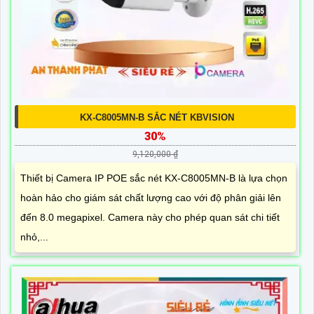
KX-C8005MN-B SẮC NÉT KBVISION
30%
9,120,000 ₫
Thiết bị Camera IP POE sắc nét KX-C8005MN-B là lựa chọn
hoàn hảo cho giám sát chất lượng cao với độ phân giải lên
đến 8.0 megapixel. Camera này cho phép quan sát chi tiết
nhỏ,...