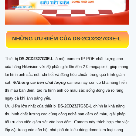
NHỮNG ƯU ĐIỂM CỦA
DS-2CD2327G3E-L
Thiết bị
DS-2CD2327G3E-L
là một camera IP POE chất lượng cao
của hãng Hikvision với độ phân giải lên đến 2.0 megapixel, giúp mang
lại hình ảnh sắc nét, chi tiết và đúng tiêu chuẩn trong quá trình giám
sát. ♚
Những cải tiến chất lượng
camera này còn có khả năng hiển
thị màu ban đêm, tạo ra hình ảnh có màu sắc sống động và rõ ràng
ngay cả khi ánh sáng yếu.
Ưu điểm lớn nhất của thiết bị
DS-2CD2327G3E-L
chính là khả năng
thu hình chất lượng cao cùng công nghệ ban đêm có màu, giải pháp
tối ưu cho việc giám sát vào ban đêm. Camera này thích hợp cho việc
lắp đặt trong các căn hộ, nhà phố do kiểu dáng dome kim loại sang