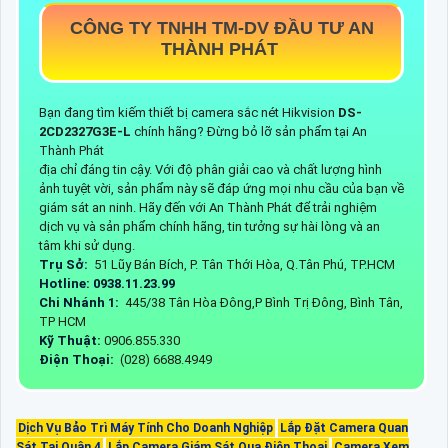
CÔNG TY TNHH TM-DV ĐẦU TƯ AN
THÀNH PHÁT
Bạn đang tìm kiếm thiết bị camera sắc nét Hikvision
DS-
2CD2327G3E-L
chính hãng? Đừng bỏ lỡ sản phẩm tại An
Thành Phát
địa chỉ đáng tin cậy. Với độ phân giải cao và chất lượng hình
ảnh tuyệt vời, sản phẩm này sẽ đáp ứng mọi nhu cầu của bạn về
giám sát an ninh. Hãy đến với An Thành Phát để trải nghiệm
dịch vụ và sản phẩm chính hãng, tin tưởng sự hài lòng và an
tâm khi sử dụng.
Trụ Sở:
51 Lũy Bán Bích, P. Tân Thới Hòa, Q.Tân Phú, TP.HCM
Hotline: 0938.11.23.99
Chi Nhánh 1:
445/38 Tân Hòa Đông,P Bình Trị Đông, Bình Tân,
TP HCM
Kỹ Thuật:
0906.855.330
Điện Thoại:
(028) 6688.4949
Dịch Vụ Bảo Trì Máy Tính Cho Doanh Nghiệp
Lắp Đặt Camera Quan
Sát Tại Quận 4
Lắp Camera Giám Sát Qua Điện Thoại
Camera Xem