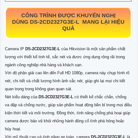
CÔNG TRÌNH ĐƯỢC KHUYẾN NGHỊ
DÙNG
DS-2CD2327G3E-L
MANG LẠI HIỆU
QUẢ
Camera IP
DS-2CD2327G3E-L
của Hikvision là một sản phẩm chất
lượng với thiết kế tinh tế, sắc nét và được ứng dụng rộng rãi trong
ngành công nghiệp nhà hàng và khách sạn.
Với độ phân giải cao lên đến Full HD 1080p, camera này chụp hình rõ
nét, chi tiết và chất lượng hình ảnh sắc nét, giúp ghi lại mọi chi tiết
quan trọng trong không gian quan sát.
Nét kiểu dáng của
DS-2CD2327G3E-L
có thiết kế chắc chắn, chống
va đập và chống nước, giúp sản phẩm hoạt động bền bỉ trong mọi điều
kiện thời tiết và môi trường. Đồng thời, tính năng chống phá hoại giúp
camera được bảo vệ khỏi những hành động cố tình phá hỏng hoặc
hủy hoại.
Với mỹ thuật cao và tính năng an toàn, camera
DS-2CD2327G3E-L
là