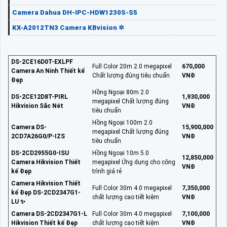
Camera Dahua DH-IPC-HDW1230S-S5
KX-A2012TN3 Camera KBvision ✲
DS-2CE16D0T-EXLPF
Full Color 20m 2.0 megapixel
670,000
Camera An Ninh Thiết kế
Chất lượng đúng tiêu chuẩn
VNĐ
Đẹp
Hồng Ngoại 80m 2.0
DS-2CE12D8T-PIRL
1,930,000
megapixel Chất lượng đúng
Hikvision Sắc Nét
VNĐ
tiêu chuẩn
Hồng Ngoại 100m 2.0
Camera DS-
15,900,000
megapixel Chất lượng đúng
2CD7A26G0/P-IZS
VNĐ
tiêu chuẩn
DS-2CD2955G0-ISU
Hồng Ngoại 10m 5.0
12,850,000
Camera Hikvision Thiết
megapixel Ứng dụng cho công
VNĐ
kế Đẹp
trình giá rẻ
Camera Hikvision Thiết
Full Color 30m 4.0 megapixel
7,350,000
kế Đẹp DS-2CD2347G1-
chất lượng cao tiết kiệm
VNĐ
LU ✨
Camera DS-2CD2347G1-L
Full Color 30m 4.0 megapixel
7,100,000
Hikvision Thiết kế Đẹp
chất lượng cao tiết kiệm
VNĐ