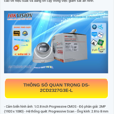
cao về hiệu suất và đáng tin cậy trong việc giám sát an ninh.
THÔNG SỐ QUAN TRỌNG
DS-
2CD2327G3E-L
- Cảm biến hình ảnh: 1/2.8 inch Progressive CMOS - Độ phân giải: 2MP
(1920 x 1080) - Hệ thống quét: Progressive Scan - Ống kính: 2.8 to 8 mm