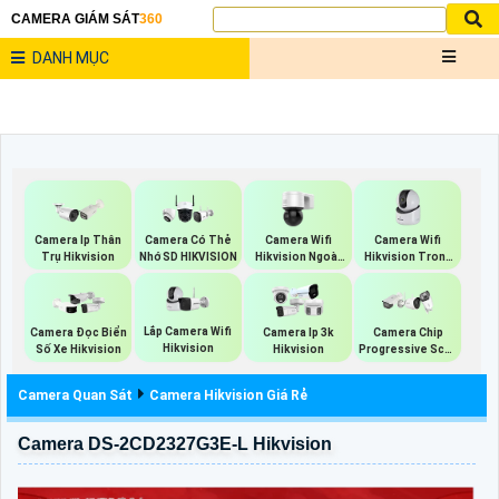
CAMERA GIÁM SÁT
360
DANH MỤC
Camera Wifi
Camera Wifi
Camera Ip Thân
Camera Có Thẻ
Hikvision Ngoài
Hikvision Trong
Trụ Hikvision
Nhớ SD HIKVISION
Trời 360
Nhà
Lắp Camera Wifi
Camera Đọc Biển
Camera Ip 3k
Camera Chip
Hikvision
Số Xe Hikvision
Hikvision
Progressive Scan
CMOS Hikvision
Camera Quan Sát
Camera Hikvision Giá Rẻ
Camera DS-2CD2327G3E-L Hikvision