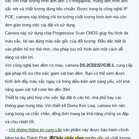
sắc với chất lượng hình ảnh đến 2.0 megapixel, mang đến hình ảnh
sắc nét và chất lượng đúng tiêu chuẩn. Được trang bị công nghệ IP
POE, camera này không chỉ tin tưởng chất lượng hình ảnh mà còn
đơn giản trong việc cài đặt và sử dụng.
Camera này sử dụng chip Progressive Scan CMOS giúp thu hình đa
màu sắc, tái tạo đúng màu sắc gốc của đối tượng. Điều đặc biệt là
sản phẩm hổ trợ thẻ nhớ, cho phép lưu trữ hình ảnh một cách dễ
dàng và tiện lợi.
Với công nghệ ban đêm có màu, camera
DS-2CD2327G3E-L
cung cấp
giải pháp tối ưu cho việc giám sát ban đêm. Bạn có thể xem được
hình ảnh đầy màu sắc ngay cả trong điều kiện ánh sáng yếu, với khả
năng quan sát full color lên đến 30m.
Thiết bị này phù hợp cho việc lắp đặt ở căn hộ, nhà phố hay các
không gian trong nhà. Với thiết kế Dome Kim Loại, camera trở nên
sang trọng và chắc chắn, đồng thời mang lại khả năng chống va đập
và chịu nhiệt tốt.
♢
Với những thông tin cung cấp
sản phẩm này được bảo hành chính
hãng tại An Thành Phát, 🎛
Chắc chắn rằng
nguồn gốc và chất lượng