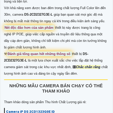
trọng và tiện lợi.
Với khả năng xem được ban đêm trong chất lượng Full Color lên đến
30m, camera
DS-2CD2327G3E-L
giúp bạn quan sát mọi góc độ mà
không bị mất mát thông tin ngay cả khi trong điều kiện ánh sáng yếu.
Nét độc đáo hơn của sản phẩm
thiết bị này được trang bị công
nghệ IP POE, giúp việc cấp nguồn và truyền dữ liệu thông qua một
dây cáp đơn giản, không chỉ tiết kiệm chi phí mà còn tin tưởng không
bị giảm chất lượng hình ảnh.
⚒
Đánh giá tổng quan hết những thông số
thiết bị
DS-
2CD2327G3E-L
là một lựa chọn xuất sắc cho việc lắp đặt hệ thống
camera giám sát trong các khu vực nhất định, 🎛
Chắc chắn rằng
chất
lượng hình ảnh cao và đáng tin cậy ngày lẫn đêm.
NHỮNG MẪU CAMERA BÁN CHẠY CÓ THỂ
THAM KHẢO
Tham khảo dòng sản phẩm Thu hình Chất Lượng giá rẻ:
Camera iP DS 2CD1323G0E ID