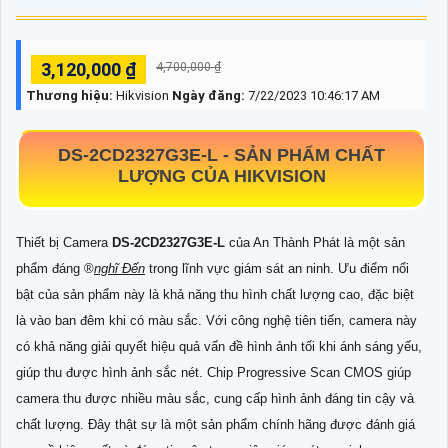
3,120,000 ₫
4,700,000 ₫
Thương hiệu:
Hikvision
Ngày đăng:
7/22/2023 10:46:17 AM
DS-2CD2327G3E-L
- SẢN PHẨM CHẤT
LƯỢNG CỦA HIKVISION
Thiết bị Camera
DS-2CD2327G3E-L
của An Thành Phát là một sản
phẩm đáng ®️
nghĩ Đến
trong lĩnh vực giám sát an ninh. Ưu điểm nổi
bật của sản phẩm này là khả năng thu hình chất lượng cao, đặc biệt
là vào ban đêm khi có màu sắc. Với công nghệ tiên tiến, camera này
có khả năng giải quyết hiệu quả vấn đề hình ảnh tối khi ánh sáng yếu,
giúp thu được hình ảnh sắc nét. Chip Progressive Scan CMOS giúp
camera thu được nhiều màu sắc, cung cấp hình ảnh đáng tin cậy và
chất lượng. Đây thật sự là một sản phẩm chính hãng được đánh giá