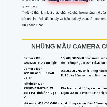
hình ảnh sắc nét. 🎙
Những cải tiến chất lượng
việc tiết kiệ
quan trọng.
Thiết kế thân kim loại chắc chắn và chất lượng tổng thể của
sát an ninh. Với độ tin cậy và hiệu suất kỹ thuật tốt, camera
An Thành Phát.
NHỮNG MẪU CAMERA CÙ
Camera DS-
15,700,000 VNĐ
chất lượng sắc 
2AE4225TI-D Starlight
đêm Hồng Ngoại 80m Hikvision H
Camera DS-
2,800,000 VNĐ
chất lượng sắc n
2CD1027G0-LUF Full
Full Color 30m xem ban đêm như 
Color
Hikvision DS-
2SF8C442MXS-DLW
Khả Năng chất lượng sắc nét đến
14F1 P3 Hình Ảnh Đẹp
Ngoại 300m Hikvision Hình ảnh 
✓
Hikvision iDS-TCM403-
chất lượng sắc nét đến 4.0 mega