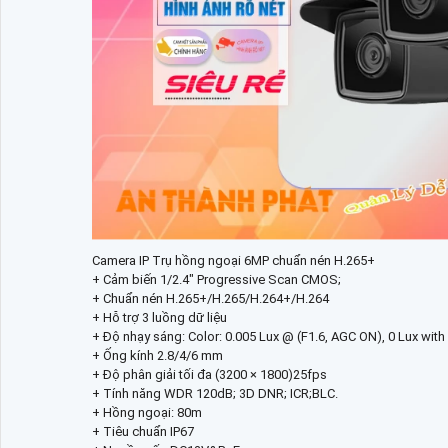
Camera IP Trụ hồng ngoại 6MP chuẩn nén H.265+
+ Cảm biến 1/2.4" Progressive Scan CMOS;
+ Chuẩn nén H.265+/H.265/H.264+/H.264
+ Hỗ trợ 3 luồng dữ liệu
+ Độ nhạy sáng: Color: 0.005 Lux @ (F1.6, AGC ON), 0 Lux with 
+ Ống kính 2.8/4/6 mm
+ Độ phân giải tối đa (3200 × 1800)25fps
+ Tính năng WDR 120dB; 3D DNR; ICR;BLC.
+ Hồng ngoại: 80m
+ Tiêu chuẩn IP67