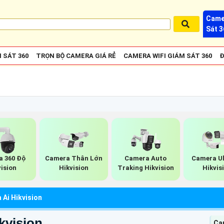
Came
Sát 3
 SÁT 360
TRỌN BỘ CAMERA GIÁ RẺ
CAMERA WIFI GIÁM SÁT 360
Đ
 360 Độ
Camera Thân Lớn
Camera Auto
Camera Ul
vision
Hikvision
Traking Hikvision
Hikvis
Ai Hikvision
kvision
Ca