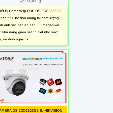
4,990,000 ₫
iết Bị Camera Ip POE DS-2CD2383G2-
 đến từ Hikvision mang lại chất lượng
nh ảnh sắc nét lên đến 8.0 megapixel.
i khả năng giám sát chi tiết nhỏ vượt
ội, ổn định ngay cả...
AMERA DS-2CD2323G2-IU HIKVISION