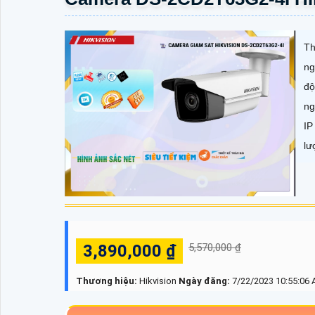
Th
ng
độ
ng
IP
lư
3,890,000 ₫
5,570,000 ₫
Thương hiệu:
Hikvision
Ngày đăng:
7/22/2023 10:55:06