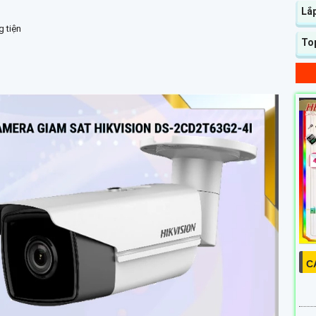
Lắp
 tiện
To
C