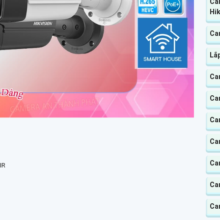
Ca
Hik
Ca
Lắ
Ca
Ca
Ca
Ca
Ca
IR
Cam
Ca