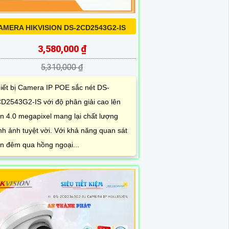
AMERA HIKVISION DS-2CD2543G2-IS
3,580,000 ₫
5,310,000 ₫
iết bị Camera IP POE sắc nét DS-
D2543G2-IS với độ phân giải cao lên
n 4.0 megapixel mang lại chất lượng
nh ảnh tuyệt vời. Với khả năng quan sát
n đêm qua hồng ngoại...