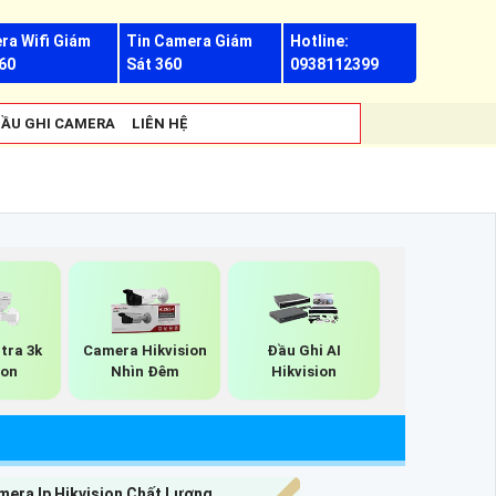
ra Wifi Giám
Tin Camera Giám
Hotline:
60
Sát 360
0938112399
ẦU GHI CAMERA
LIÊN HỆ
tra 3k
Camera Hikvision
Đầu Ghi AI
ion
Nhìn Đêm
Hikvision
mera Ip Hikvision Chất Lượng