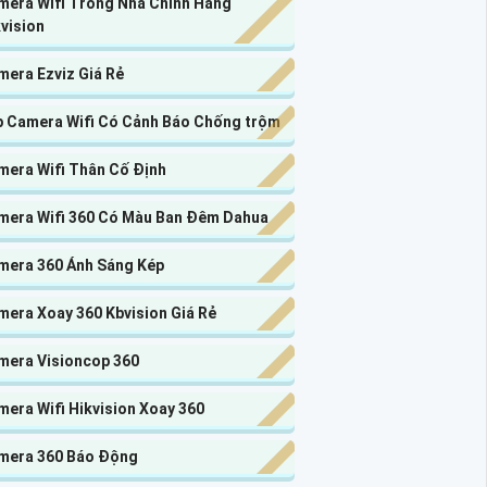
mera Wifi Trong Nhà Chính Hãng
vision
mera Ezviz Giá Rẻ
p Camera Wifi Có Cảnh Báo Chống trộm
mera Wifi Thân Cố Định
mera Wifi 360 Có Màu Ban Đêm Dahua
mera 360 Ánh Sáng Kép
mera Xoay 360 Kbvision Giá Rẻ
mera Visioncop 360
era Wifi Hikvision Xoay 360
mera 360 Báo Động