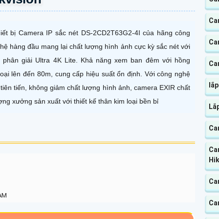
Ca
iết bị Camera IP sắc nét DS-2CD2T63G2-4I của hãng công
Cam
hệ hàng đầu mang lại chất lượng hình ảnh cực kỳ sắc nét với
 phân giải Ultra 4K Lite. Khả năng xem ban đêm với hồng
Ca
oại lên đến 80m, cung cấp hiệu suất ổn định. Với công nghệ
lắ
 tiên tiến, không giảm chất lượng hình ảnh, camera EXIR chất
ợng xưởng sản xuất với thiết kế thân kim loại bền bỉ
Lắp
Cam
Ca
Hik
Ca
 AM
Ca