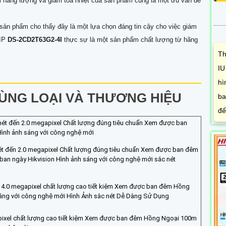
m năng lượng và giảm tỏa nhiệt của sản phẩm cũng là một ưu vấn đề
 sản phẩm cho thấy đây là một lựa chọn đáng tin cậy cho việc giám
 IP
DS-2CD2T63G2-4I
thực sự là một sản phẩm chất lượng từ hãng
Th
IU
hì
NG LOẠI VÀ THƯƠNG HIỆU
ba
đế
nét đến 2.0 megapixel Chất lượng đúng tiêu chuẩn Xem được ban
ình ảnh sáng với công nghệ mới
ét đến 2.0 megapixel Chất lượng đúng tiêu chuẩn Xem được ban đêm
ban ngày Hikvision Hình ảnh sáng với công nghệ mới sắc nét
 4.0 megapixel chất lượng cao tiết kiệm Xem được ban đêm Hồng
sáng với công nghệ mới Hình Ảnh sắc nét Dễ Dàng Sử Dụng
pixel chất lượng cao tiết kiệm Xem được ban đêm Hồng Ngoại 100m