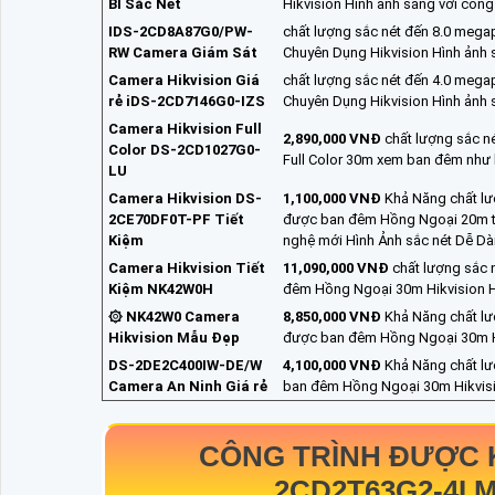
BI Sắc Nét
Hikvision Hình ảnh sáng với côn
IDS-2CD8A87G0/PW-
chất lượng sắc nét đến 8.0 mega
RW Camera Giám Sát
Chuyên Dụng Hikvision Hình ảnh 
Camera Hikvision Giá
chất lượng sắc nét đến 4.0 mega
rẻ iDS-2CD7146G0-IZS
Chuyên Dụng Hikvision Hình ảnh
Camera Hikvision Full
2,890,000 VNĐ
chất lượng sắc n
Color DS-2CD1027G0-
Full Color 30m xem ban đêm như 
LU
Camera Hikvision DS-
1,100,000 VNĐ
Khả Năng chất lư
2CE70DF0T-PF Tiết
được ban đêm Hồng Ngoại 20m ti
Kiệm
nghệ mới Hình Ảnh sắc nét Dễ D
Camera Hikvision Tiết
11,090,000 VNĐ
chất lượng sắc 
Kiệm NK42W0H
đêm Hồng Ngoại 30m Hikvision H
۞ NK42W0 Camera
8,850,000 VNĐ
Khả Năng chất lư
Hikvision Mẫu Đẹp
được ban đêm Hồng Ngoại 30m Hi
DS-2DE2C400IW-DE/W
4,100,000 VNĐ
Khả Năng chất lư
Camera An Ninh Giá rẻ
ban đêm Hồng Ngoại 30m Hikvisi
CÔNG TRÌNH ĐƯỢC 
2CD2T63G2-4I
M