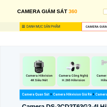
CAMERA GIÁM SÁT
360
DANH MỤC
SẢN PHẨM
CAMERA GIÁM
Camera Hikvision
Camera Công Nghệ
Camera
4K Siêu Nét
H.265 Hikvision
Hik
Camera Quan Sát
Camera Hikvision Giá Rẻ
Camera 
Camera DS-2CD2T63G2-4I Hi