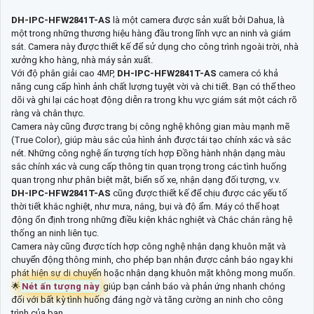
DH-IPC-HFW2841T-AS
là một camera được sản xuất bởi Dahua, là
một trong những thương hiệu hàng đầu trong lĩnh vực an ninh và giám
sát. Camera này được thiết kế để sử dụng cho công trình ngoài trời, nhà
xưởng kho hàng, nhà máy sản xuất.
Với độ phân giải cao 4MP,
DH-IPC-HFW2841T-AS
camera có khả
năng cung cấp hình ảnh chất lượng tuyệt vời và chi tiết. Bạn có thể theo
dõi và ghi lại các hoạt động diễn ra trong khu vực giám sát một cách rõ
ràng và chân thực.
Camera này cũng được trang bị công nghệ không gian màu mạnh mẽ
(True Color), giúp màu sắc của hình ảnh được tái tạo chính xác và sắc
nét. Những công nghệ ấn tượng tích hợp Đồng hành nhận dạng màu
sắc chính xác và cung cấp thông tin quan trọng trong các tình huống
quan trọng như phân biệt mặt, biển số xe, nhận dạng đối tượng, v.v.
DH-IPC-HFW2841T-AS
cũng được thiết kế để chịu được các yếu tố
thời tiết khắc nghiệt, như mưa, nắng, bụi và độ ẩm. Máy có thể hoạt
động ổn định trong những điều kiện khắc nghiệt và Chắc chắn rằng hệ
thống an ninh liên tục.
Camera này cũng được tích hợp công nghệ nhận dạng khuôn mặt và
chuyển động thông minh, cho phép bạn nhận được cảnh báo ngay khi
phát hiện sự di chuyển hoặc nhận dạng khuôn mặt không mong muốn.
🌟
Nét ấn tượng này
giúp bạn cảnh báo và phản ứng nhanh chóng
đối với bất kỳ tình huống đáng ngờ và tăng cường an ninh cho công
trình của bạn.