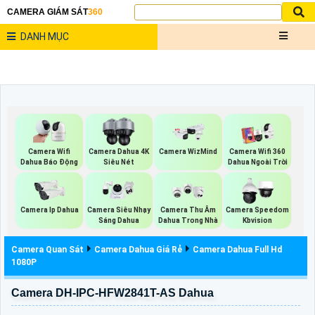
CAMERA GIÁM SÁT
360
DANH MỤC
Camera Wifi
Camera Dahua 4K
Camera WizMind
Camera Wifi 360
Dahua Báo Động
Siêu Nét
Dahua Ngoài Trời
Camera Ip Dahua
Camera Siêu Nhạy
Camera Thu Âm
Camera Speedom
Sáng Dahua
Dahua Trong Nhà
Kbvision
Camera Quan Sát
Camera Dahua Giá Rẻ
Camera Dahua Full Hd
1080P
Camera DH-IPC-HFW2841T-AS Dahua