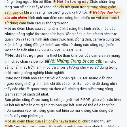
năng hồng ngoại lên tới 80m. 🌟
Nét ấn tượng này
Chắc chắn rằng
rằng bạn sẽ nhìn thấy rõ ràng các chi tiết quan trọng trong vùng giám
sát ngay cả khi ánh sáng môi trường cực kỳ trời tối. 🔉
Nét độc đáo hơn
của sản phẩm
hình ảnh ban đêm còn sáng hơn nhiều so với các model
sử dụng cảm biến CMOS thông thường.
Một ưu điểm khác của sản phẩm là khả năng thu hình nhiều màu sắc.
Những công nghệ ấn tượng tích hợp Đồng hành giám sát trở nên trực
quan hơn và tạo ra hình ảnh chân thực hơn. Đồng thời, camera cũng tiết
kiệm băng thông đáng kể nhờ vào việc sử dụng các công nghệ nén
video tiên tiến như H.265+/H.265/H.264+/H.264
👌
Nét đặt trưng ngoài ra
thiết kế thân kim loại của camera này mang
Với Những Trang bị cao cấp
tính chắc chắn và bền bỉ. 🎛
làm cho
sản phẩm này trở thành một lựa chọn lý tưởng cho việc sử dụng trong
môi trường công nghiệp khắc nghiệt.
Công nghệ hình ảnh sắc nét với độ phân giải 8.0 MP mang đến cho
người dùng những hình ảnh chi tiết và rõ nét. Bạn có thể dễ dàng nhìn
thấy các chi tiết quan trọng và theo dõi những diễn biến trong vùng
giám sát một cách tốt nhất.
Sản phẩm cũng được trang bị công nghệ mới IP POE, giúp việc cấu hình
và kết nối trở nên đơn giản hơn bao giờ hết. Bạn có thể dễ dàng tích
hợp camera vào hệ thống giám sát hiện có mà không cần dùng đến
nhiều dây cáp phức tạp.
Một ưu điểm khác của sản phẩm này là trang bị chức năng thu âm.
®️
Những tích hợp mang tính công nghệ cao
cho phép bạn không