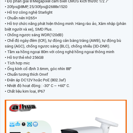
• Độ phân giải 8 Megapixel cảm biến CMOS kích thước 1/2.7”
• 20fps@8MP, 25/30fps@2688x1520
• Hỗ trợ công nghệ Starlight
• Chuẩn nén H265+
• Hỗ trợ chức năng phát hiện thông minh: Hàng rào ảo, Xâm nhập (phân
biệt người và xe), SMD Plus.
• Chống ngược sáng WDR(120dB)
• Chế độ ngày đêm (ICR), tự động cân bằng trắng (AWB), tự động bù
sáng (AGC), chống ngược sáng (BLC), chống nhiễu (3D-DNR).
• Tầm xa hồng ngoại 80m với công nghệ hồng ngoại thông minh
• Hỗ trợ thẻ nhớ 256GB
• Tích hợp mic
• Ống kính cố định 3.6mm, góc nhìn 88°
• Chuẩn tương thích Onvif
• Điện áp DC12V hoặc PoE (802.3af)
• Nhiệt độ hoạt động : -30° C ~ +60° C.
• Chất liệu kim loại, IP67