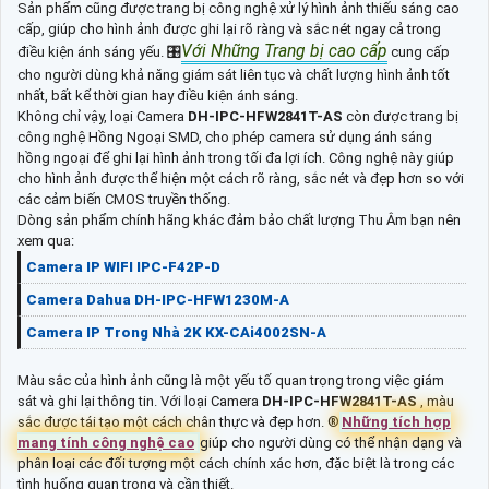
Sản phẩm cũng được trang bị công nghệ xử lý hình ảnh thiếu sáng cao
cấp, giúp cho hình ảnh được ghi lại rõ ràng và sắc nét ngay cả trong
Với Những Trang bị cao cấp
điều kiện ánh sáng yếu. 🎛
cung cấp
cho người dùng khả năng giám sát liên tục và chất lượng hình ảnh tốt
nhất, bất kể thời gian hay điều kiện ánh sáng.
Không chỉ vậy, loại Camera
DH-IPC-HFW2841T-AS
còn được trang bị
công nghệ Hồng Ngoại SMD, cho phép camera sử dụng ánh sáng
hồng ngoại để ghi lại hình ảnh trong tối đa lợi ích. Công nghệ này giúp
cho hình ảnh được thể hiện một cách rõ ràng, sắc nét và đẹp hơn so với
các cảm biến CMOS truyền thống.
Dòng sản phẩm chính hãng khác đảm bảo chất lượng Thu Âm bạn nên
xem qua:
Camera IP WIFI IPC-F42P-D
Camera Dahua DH-IPC-HFW1230M-A
Camera IP Trong Nhà 2K KX-CAi4002SN-A
Màu sắc của hình ảnh cũng là một yếu tố quan trọng trong việc giám
sát và ghi lại thông tin. Với loại Camera
DH-IPC-HFW2841T-AS
, màu
sắc được tái tạo một cách chân thực và đẹp hơn. ®️
Những tích hợp
mang tính công nghệ cao
giúp cho người dùng có thể nhận dạng và
phân loại các đối tượng một cách chính xác hơn, đặc biệt là trong các
tình huống quan trọng và cần thiết.