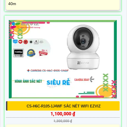
40m
CS-H6C-R105-1J4WF SẮC NÉT WIFI EZVIZ
1,100,000 ₫
1,300,000 ₫