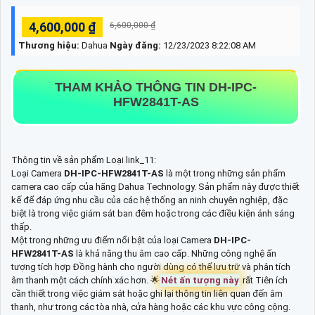
4,600,000 ₫
6,600,000 ₫
Thương hiệu:
Dahua
Ngày đăng:
12/23/2023 8:22:08 AM
THAM KHẢO THÔNG TIN
DH-IPC-
HFW2841T-AS
Thông tin về sản phẩm Loại link_11:
Loại Camera
DH-IPC-HFW2841T-AS
là một trong những sản phẩm
camera cao cấp của hãng Dahua Technology. Sản phẩm này được thiết
kế để đáp ứng nhu cầu của các hệ thống an ninh chuyên nghiệp, đặc
biệt là trong việc giám sát ban đêm hoặc trong các điều kiện ánh sáng
thấp.
Một trong những ưu điểm nổi bật của loại Camera
DH-IPC-
HFW2841T-AS
là khả năng thu âm cao cấp. Những công nghệ ấn
tượng tích hợp Đồng hành cho người dùng có thể lưu trữ và phân tích
âm thanh một cách chính xác hơn. 🌟
Nét ấn tượng này
rất Tiên ích
cần thiết trong việc giám sát hoặc ghi lại thông tin liên quan đến âm
thanh, như trong các tòa nhà, cửa hàng hoặc các khu vực công cộng.