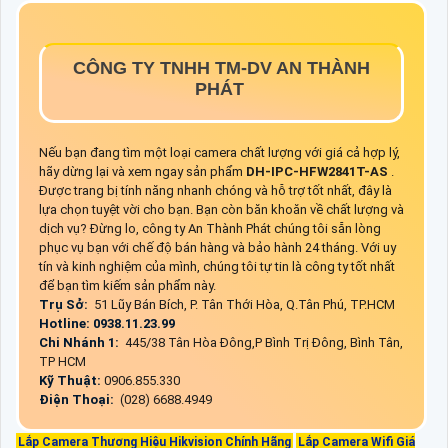
CÔNG TY TNHH TM-DV AN THÀNH
PHÁT
Nếu bạn đang tìm một loại camera chất lượng với giá cả hợp lý,
hãy dừng lại và xem ngay sản phẩm
DH-IPC-HFW2841T-AS
.
Được trang bị tính năng nhanh chóng và hỗ trợ tốt nhất, đây là
lựa chọn tuyệt vời cho bạn. Bạn còn băn khoăn về chất lượng và
dịch vụ? Đừng lo, công ty An Thành Phát chúng tôi sẵn lòng
phục vụ bạn với chế độ bán hàng và bảo hành 24 tháng. Với uy
tín và kinh nghiệm của mình, chúng tôi tự tin là công ty tốt nhất
để bạn tìm kiếm sản phẩm này.
Trụ Sở:
51 Lũy Bán Bích, P. Tân Thới Hòa, Q.Tân Phú, TP.HCM
Hotline: 0938.11.23.99
Chi Nhánh 1:
445/38 Tân Hòa Đông,P Bình Trị Đông, Bình Tân,
TP HCM
Kỹ Thuật:
0906.855.330
Điện Thoại:
(028) 6688.4949
Lắp Camera Thương Hiệu Hikvision Chính Hãng
Lắp Camera Wifi Giá