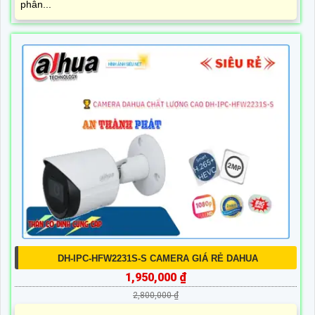
phân...
DH-IPC-HFW2231S-S CAMERA GIÁ RẺ DAHUA
1,950,000 ₫
2,800,000 ₫