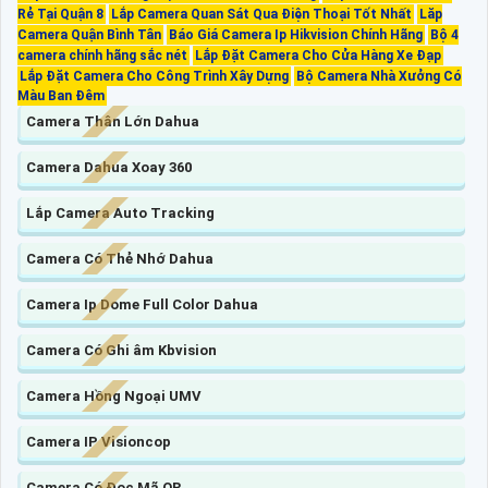
Rẻ Tại Quận 8
Lắp Camera Quan Sát Qua Điện Thoại Tốt Nhất
Lăp
Camera Quận Bình Tân
Báo Giá Camera Ip Hikvision Chính Hãng
Bộ 4
camera chính hãng sắc nét
Lắp Đặt Camera Cho Cửa Hàng Xe Đạp
Lắp Đặt Camera Cho Công Trình Xây Dựng
Bộ Camera Nhà Xưởng Có
Màu Ban Đêm
Camera Thân Lớn Dahua
Camera Dahua Xoay 360
Lắp Camera Auto Tracking
Camera Có Thẻ Nhớ Dahua
Camera Ip Dome Full Color Dahua
Camera Có Ghi âm Kbvision
Camera Hồng Ngoại UMV
Camera IP Visioncop
Camera Có Đọc Mã QR