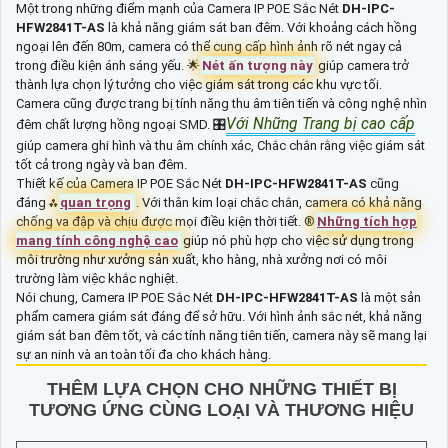
Một trong những điểm mạnh của Camera IP POE Sắc Nét
DH-IPC-
HFW2841T-AS
là khả năng giám sát ban đêm. Với khoảng cách hồng
ngoại lên đến 80m, camera có thể cung cấp hình ảnh rõ nét ngay cả
trong điều kiện ánh sáng yếu. 🌟
Nét ấn tượng này
giúp camera trở
thành lựa chọn lý tưởng cho việc giám sát trong các khu vực tối.
Camera cũng được trang bị tính năng thu âm tiên tiến và công nghệ nhìn
Với Những Trang bị cao cấp
đêm chất lượng hồng ngoại SMD. 🎛
giúp camera ghi hình và thu âm chính xác, Chắc chắn rằng việc giám sát
tốt cả trong ngày và ban đêm.
Thiết kế của Camera IP POE Sắc Nét
DH-IPC-HFW2841T-AS
cũng
đáng ⁂
quan trọng
. Với thân kim loại chắc chắn, camera có khả năng
chống va đập và chịu được mọi điều kiện thời tiết. ®️
Những tích hợp
mang tính công nghệ cao
giúp nó phù hợp cho việc sử dụng trong
môi trường như xưởng sản xuất, kho hàng, nhà xưởng nơi có môi
trường làm việc khắc nghiệt.
Nói chung, Camera IP POE Sắc Nét
DH-IPC-HFW2841T-AS
là một sản
phẩm camera giám sát đáng để sở hữu. Với hình ảnh sắc nét, khả năng
giám sát ban đêm tốt, và các tính năng tiên tiến, camera này sẽ mang lại
sự an ninh và an toàn tối đa cho khách hàng.
THÊM LỰA CHỌN CHO NHỮNG THIẾT BỊ
TƯƠNG ỨNG CÙNG LOẠI VÀ THƯƠNG HIỆU