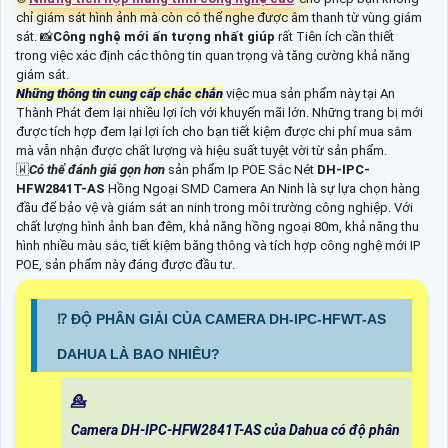
chỉ giám sát hình ảnh mà còn có thể nghe được âm thanh từ vùng giám
sát. 📸
Công nghệ mới ấn tượng nhất giúp
rất Tiên ích cần thiết
trong việc xác định các thông tin quan trọng và tăng cường khả năng
giám sát.
Những thông tin cung cấp chắc chắn
việc mua sản phẩm này tại An
Thành Phát đem lại nhiều lợi ích với khuyến mãi lớn. Những trang bị mới
được tích hợp đem lại lợi ích cho bạn tiết kiệm được chi phí mua sắm
mà vẫn nhận được chất lượng và hiệu suất tuyệt vời từ sản phẩm.
🇼
Có thể đánh giá gọn hơn
sản phẩm Ip POE Sắc Nét
DH-IPC-
HFW2841T-AS
Hồng Ngoại SMD Camera An Ninh là sự lựa chọn hàng
đầu để bảo vệ và giám sát an ninh trong môi trường công nghiệp. Với
chất lượng hình ảnh ban đêm, khả năng hồng ngoại 80m, khả năng thu
hình nhiều màu sắc, tiết kiệm băng thông và tích hợp công nghệ mới IP
POE, sản phẩm này đáng được đầu tư.
⁉️ ĐỘ PHÂN GIẢI CỦA CAMERA DH-IPC-HFWT-AS
DAHUA LÀ BAO NHIÊU?
💁
Camera DH-IPC-HFW2841T-AS của Dahua có độ phân