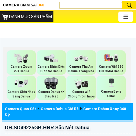
CAMERA GIÁM SÁT
360
DANH MỤC SẢN PHẨM
Camera Zoom
Camera Nhận Diện
Camera Thu Âm
Camera Wifi 360
25X Dahua
Biển Số Dahua
Dahua Trong Nhà
Full Color Dahua
Camera Ezviz
Camera Siêu Nhạy
Camera Dahua 4K
Camera Wifi
Cube
Sáng Dahua
Siêu Nét
Chống Trộm Imou
Camera Quan Sát
Camera Dahua Giá Rẻ
Camera Dahua Xoay 360
Độ
DH-SD49225GB-HNR Sắc Nét Dahua