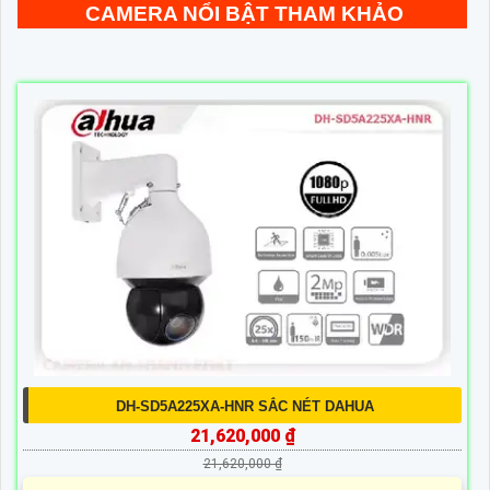
CAMERA NỔI BẬT THAM KHẢO
DH-SD5A225XA-HNR SẮC NÉT DAHUA
21,620,000 ₫
21,620,000 ₫