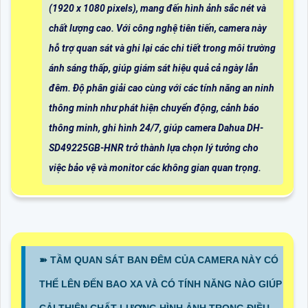
(1920 x 1080 pixels), mang đến hình ảnh sắc nét và
chất lượng cao. Với công nghệ tiên tiến, camera này
hỗ trợ quan sát và ghi lại các chi tiết trong môi trường
ánh sáng thấp, giúp giám sát hiệu quả cả ngày lẫn
đêm. Độ phân giải cao cùng với các tính năng an ninh
thông minh như phát hiện chuyển động, cảnh báo
thông minh, ghi hình 24/7, giúp camera Dahua DH-
SD49225GB-HNR trở thành lựa chọn lý tưởng cho
việc bảo vệ và monitor các không gian quan trọng.
➽ TẦM QUAN SÁT BAN ĐÊM CỦA CAMERA NÀY CÓ
THỂ LÊN ĐẾN BAO XA VÀ CÓ TÍNH NĂNG NÀO GIÚP
CẢI THIỆN CHẤT LƯỢNG HÌNH ẢNH TRONG ĐIỀU