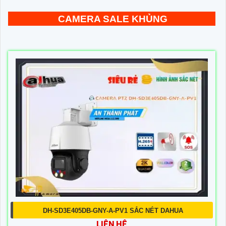
CAMERA SALE KHỦNG
DH-SD3E405DB-GNY-A-PV1 SẮC NÉT DAHUA
LIÊN HỆ