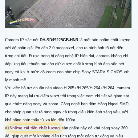
Camera IP sắc nét
DH-SD49225GB-HNR
là một sản phẩm chất lượng
với độ phân giải lên đến 2.0 megapixel, cho ra hình ảnh rõ nét đến
từng chi tiết. Được trang bị công nghệ IP hiện đại, camera không chỉ
đáp ứng tiêu chuẩn mà còn giữ được chất lượng hình ảnh sắc nét
ngay cả khi ở mức độ zoom cao nhờ chip Sony STARVIS CMOS xử
lý mạnh mẽ.
Với việc hỗ trợ chuẩn nén video H.265+/H.265/H.264+/H.264, camera
IP này mang lại ưu điểm vượt trội trong việc xem chi tiết và giám sát
qua chức năng xoay và zoom. Công nghệ ban đêm Hồng Ngoại SMD
cho phép quan sát rõ ràng ngay cả trong điều kiện ánh sáng yếu, với
khả năng nhìn thấy từ xa lên đến 100m.
💶
Những cải tiến chất lượng
sản phẩm này có khả năng xoay 360
độ, giúp quét một khoảng diện tích rộng một cách tự động và hiệu