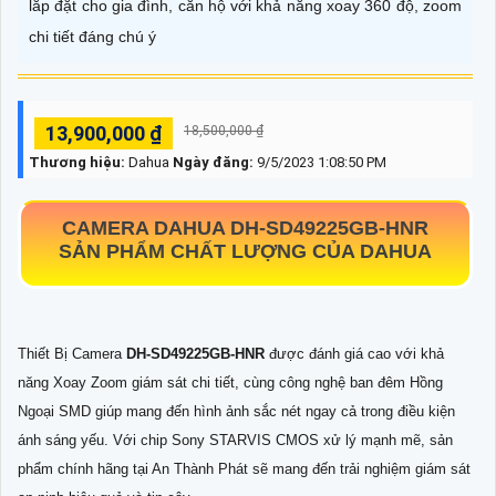
lắp đặt cho gia đình, căn hộ với khả năng xoay 360 độ, zoom
chi tiết đáng chú ý
13,900,000 ₫
18,500,000 ₫
Thương hiệu:
Dahua
Ngày đăng:
9/5/2023 1:08:50 PM
CAMERA DAHUA
DH-SD49225GB-HNR
SẢN PHẨM CHẤT LƯỢNG CỦA DAHUA
Thiết Bị Camera
DH-SD49225GB-HNR
được đánh giá cao với khả
năng Xoay Zoom giám sát chi tiết, cùng công nghệ ban đêm Hồng
Ngoại SMD giúp mang đến hình ảnh sắc nét ngay cả trong điều kiện
ánh sáng yếu. Với chip Sony STARVIS CMOS xử lý mạnh mẽ, sản
phẩm chính hãng tại An Thành Phát sẽ mang đến trải nghiệm giám sát