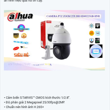
an ninh hiệu quả và tin cậy.
• Cảm biến STARVIS™ CMOS kích thước 1/2.8".
• Độ phân giải 2 Megapixel 25/30fps@2MP.
• Chuẩn nén hình ảnh H.265+