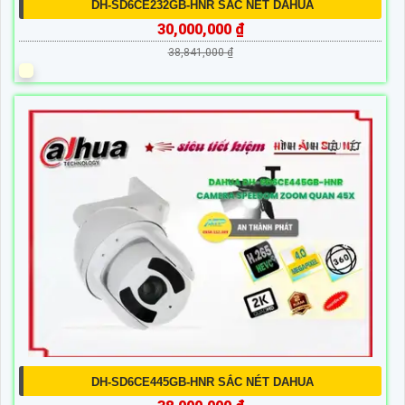
DH-SD6CE232GB-HNR SẮC NÉT DAHUA
30,000,000 ₫
38,841,000 ₫
DH-SD6CE445GB-HNR SẮC NÉT DAHUA