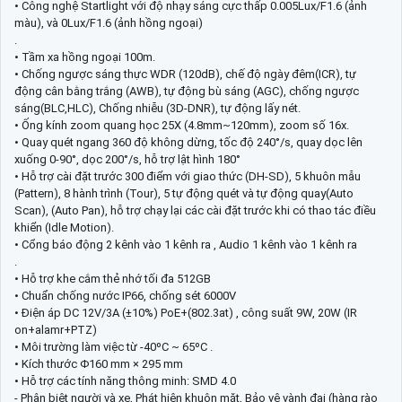
• Công nghệ Startlight với độ nhạy sáng cực thấp 0.005Lux/F1.6 (ảnh
màu), và 0Lux/F1.6 (ảnh hồng ngoại)
.
• Tầm xa hồng ngoại 100m.
• Chống ngược sáng thực WDR (120dB), chế độ ngày đêm(ICR), tự
động cân bằng trắng (AWB), tự động bù sáng (AGC), chống ngược
sáng(BLC,HLC), Chống nhiễu (3D-DNR), tự động lấy nét.
• Ống kính zoom quang học 25X (4.8mm~120mm), zoom số 16x.
• Quay quét ngang 360 độ không dừng, tốc độ 240°/s, quay dọc lên
xuống 0-90°, dọc 200°/s, hỗ trợ lật hình 180°
• Hỗ trợ cài đặt trước 300 điểm với giao thức (DH-SD), 5 khuôn mẫu
(Pattern), 8 hành trình (Tour), 5 tự động quét và tự động quay(Auto
Scan), (Auto Pan), hỗ trợ chạy lại các cài đặt trước khi có thao tác điều
khiển (Idle Motion).
• Cổng báo động 2 kênh vào 1 kênh ra , Audio 1 kênh vào 1 kênh ra
.
• Hỗ trợ khe cắm thẻ nhớ tối đa 512GB
• Chuẩn chống nước IP66, chống sét 6000V
• Điện áp DC 12V/3A (±10%) PoE+(802.3at) , công suất 9W, 20W (IR
on+alamr+PTZ)
• Môi trường làm việc từ -40ºC ~ 65ºC .
• Kích thước Φ160 mm × 295 mm
• Hỗ trợ các tính năng thông minh: SMD 4.0
- Phân biệt người và xe, Phát hiện khuôn mặt, Bảo vệ vành đai (hàng rào