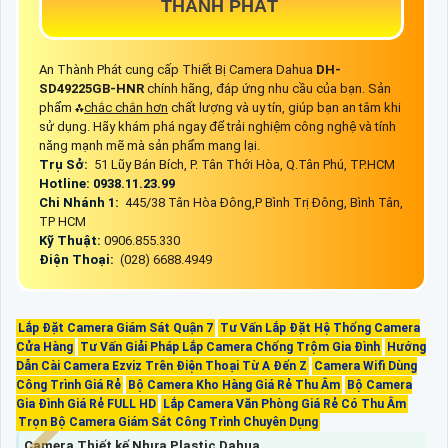
THÀNH PHÁT
An Thành Phát cung cấp Thiết Bị Camera Dahua
DH-
SD49225GB-HNR
chính hãng, đáp ứng nhu cầu của bạn. Sản
phẩm ⁂
chắc chắn hơn
chất lượng và uy tín, giúp bạn an tâm khi
sử dụng. Hãy khám phá ngay để trải nghiệm công nghệ và tính
năng mạnh mẽ mà sản phẩm mang lại.
Trụ Sở:
51 Lũy Bán Bích, P. Tân Thới Hòa, Q.Tân Phú, TP.HCM
Hotline: 0938.11.23.99
Chi Nhánh 1:
445/38 Tân Hòa Đông,P Bình Trị Đông, Bình Tân,
TP HCM
Kỹ Thuật:
0906.855.330
Điện Thoại:
(028) 6688.4949
Lắp Đặt Camera Giám Sát Quận 7
Tư Vấn Lắp Đặt Hệ Thống Camera
Cửa Hàng
Tư Vấn Giải Pháp Lắp Camera Chống Trộm Gia Đình
Hướng
Dẫn Cài Camera Ezviz Trên Điện Thoại Từ A Đến Z
Camera Wifi Dùng
Công Trình Giá Rẻ
Bộ Camera Kho Hàng Giá Rẻ Thu Âm
Bộ Camera
Gia Đình Giá Rẻ FULL HD
Lắp Camera Văn Phòng Giá Rẻ Có Thu Âm
Trọn Bộ Camera Giám Sát Công Trình Chuyên Dụng
Camera Thiết kế Nhựa Plastic Dahua