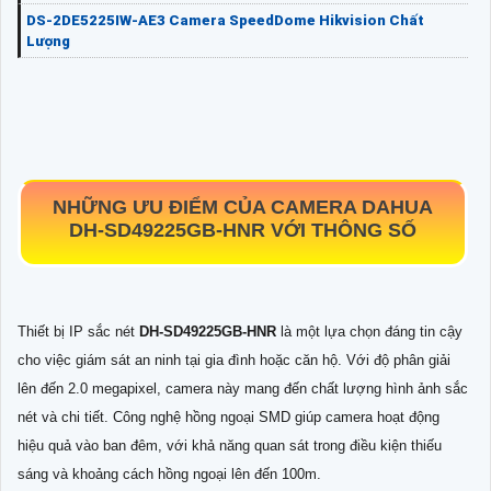
DS-2DE5225IW-AE3 Camera SpeedDome Hikvision Chất
Lượng
NHỮNG ƯU ĐIỂM CỦA CAMERA DAHUA
DH-SD49225GB-HNR
VỚI THÔNG SỐ
Thiết bị IP sắc nét
DH-SD49225GB-HNR
là một lựa chọn đáng tin cậy
cho việc giám sát an ninh tại gia đình hoặc căn hộ. Với độ phân giải
lên đến 2.0 megapixel, camera này mang đến chất lượng hình ảnh sắc
nét và chi tiết. Công nghệ hồng ngoại SMD giúp camera hoạt động
hiệu quả vào ban đêm, với khả năng quan sát trong điều kiện thiếu
sáng và khoảng cách hồng ngoại lên đến 100m.