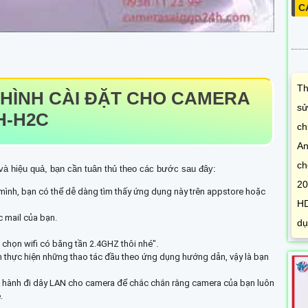
C
Th
HÌNH CÀI ĐẶT CHO CAMERA
sử
H-H2C
ch
An
ch
à hiệu quả, bạn cần tuân thủ theo các bước sau đây:
20
 mình, bạn có thể dễ dàng tìm thấy ứng dụng này trên appstore hoặc
HD
 mail của bạn.
dụ
ỉ chọn wifi có băng tần 2.4GHZ thôi nhé".
n thực hiện những thao tác đầu theo ứng dụng hướng dẫn, vậy là bạn
iến hành đi dây LAN cho camera để chắc chắn rằng camera của bạn luôn
.