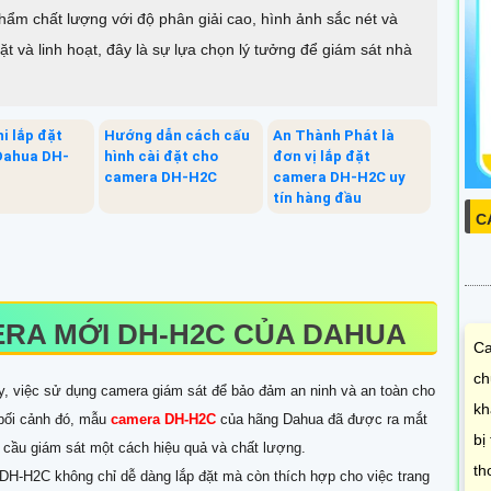
 chất lượng với độ phân giải cao, hình ảnh sắc nét và
ặt và linh hoạt, đây là sự lựa chọn lý tưởng để giám sát nhà
hi lắp đặt
Hướng dẫn cách cấu
An Thành Phát là
Dahua DH-
hình cài đặt cho
đơn vị lắp đặt
camera DH-H2C
camera DH-H2C uy
tín hàng đầu
C
ERA MỚI DH-H2C CỦA DAHUA
Ca
ch
ay, việc sử dụng camera giám sát để bảo đảm an ninh và an toàn cho
kh
 bối cảnh đó, mẫu
camera DH-H2C
của hãng Dahua đã được ra mắt
bị
 cầu giám sát một cách hiệu quả và chất lượng.
th
DH-H2C không chỉ dễ dàng lắp đặt mà còn thích hợp cho việc trang