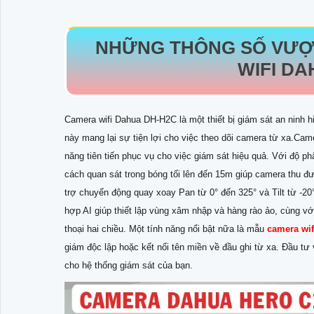
NHỮNG THÔNG SỐ VƯỢ
WIFI DA
Camera wifi Dahua DH-H2C là một thiết bị giám sát an ninh hi
này mang lại sự tiện lợi cho việc theo dõi camera từ xa.Cam
năng tiên tiến phục vụ cho việc giám sát hiệu quả. Với độ p
cách quan sát trong bóng tối lên đến 15m giúp camera thu đ
trợ chuyển động quay xoay Pan từ 0° đến 325° và Tilt từ -2
hợp AI giúp thiết lập vùng xâm nhập và hàng rào ảo, cùng vớ
thoại hai chiều. Một tính năng nổi bật nữa là mẫu
camera wi
giám độc lập hoặc kết nối tên miền về đầu ghi từ xa. Đầu tư 
cho hệ thống giám sát của bạn.