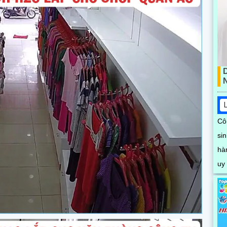
Côn
si
hà
uy
lạ
má