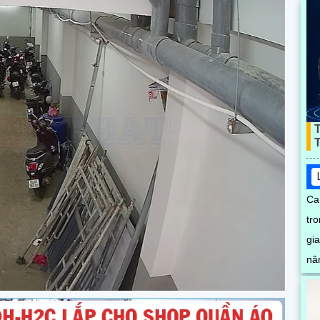
Ca
tr
gian sống.
nân
và