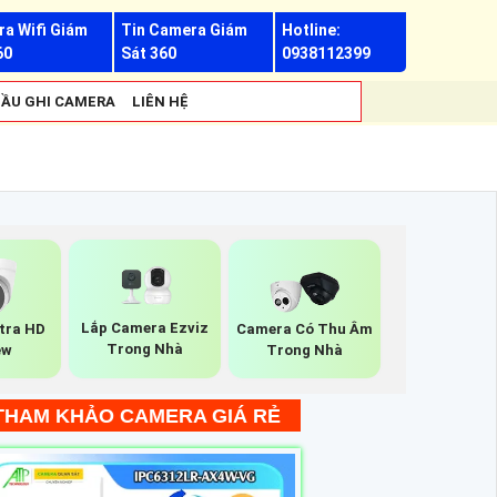
a Wifi Giám
Tin Camera Giám
Hotline:
60
Sát 360
0938112399
ẦU GHI CAMERA
LIÊN HỆ
Lắp Camera Ezviz
tra HD
Camera Có Thu Âm
Trong Nhà
ew
Trong Nhà
THAM KHẢO CAMERA GIÁ RẺ