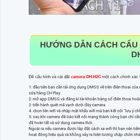
HƯỚNG DẪN CÁCH CẤU 
D
Để cấu hình và cài đặt
camera DH-H2C
một cách chính xác v
1: đầu tiên bạn cần tải ứng dụng DMSS về trên điện thoại của
cửa hàng CH Play.
2: mở app DMSS và đăng kí tài khoản bằng số điện thoại hoặc
3: tiến hành quét mã vạch dưới đáy camera.
4: chọn tên wifi và nhập mật khẩu wifi mà bạn kết nối "lưu ý ch
5: sau khi camera đã báo kết nối mạng thành công bạn chỉ cầ
đã hoàn tất và sử dụng camera thôi.
Ngoài ra nếu camera được lắp đặt cách xa wifi thì bạn nên t
hoạt động hiệu quả và không xảy ra hiện tượng chập chờn nhé