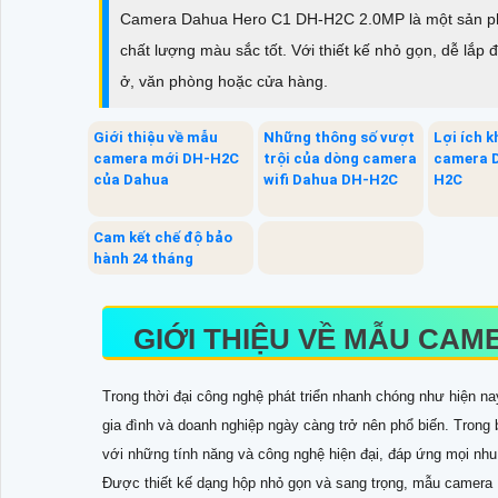
Camera Dahua Hero C1 DH-H2C 2.0MP là một sản phẩm
chất lượng màu sắc tốt. Với thiết kế nhỏ gọn, dễ lắp đ
ở, văn phòng hoặc cửa hàng.
Giới thiệu về mẫu
Những thông số vượt
Lợi ích k
camera mới DH-H2C
trội của dòng camera
camera 
của Dahua
wifi Dahua DH-H2C
H2C
Cam kết chế độ bảo
hành 24 tháng
GIỚI THIỆU VỀ MẪU CAM
Trong thời đại công nghệ phát triển nhanh chóng như hiện n
gia đình và doanh nghiệp ngày càng trở nên phổ biến. Trong
với những tính năng và công nghệ hiện đại, đáp ứng mọi nhu
Được thiết kế dạng hộp nhỏ gọn và sang trọng, mẫu camera 