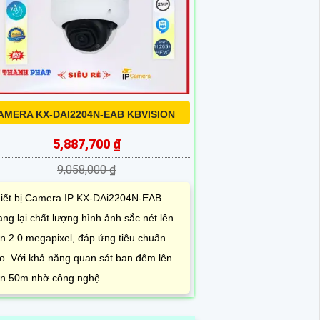
AMERA KX-DAI2204N-EAB KBVISION
5,887,700 ₫
9,058,000 ₫
iết bị Camera IP KX-DAi2204N-EAB
ng lại chất lượng hình ảnh sắc nét lên
n 2.0 megapixel, đáp ứng tiêu chuẩn
o. Với khả năng quan sát ban đêm lên
n 50m nhờ công nghệ...