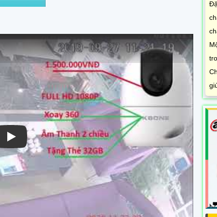
Đặ
ch
ch
Mộ
tr
Ch
gi
Xem video Camera Dahua Hero C1 Dh-H2c 2Mp