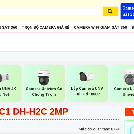
Camer
Sát 3
 SÁT 360
TRỌN BỘ CAMERA GIÁ RẺ
CAMERA WIFI GIÁM SÁT 360
Đ
Lắp Camera UNV
 UNV 4K
Camera Uniview Có
Camera Ul
Full Hd 1080P
u Nét
Chống Trộm
Univi
C1 DH-H2C 2MP
Mức độ quan tâm: 8774