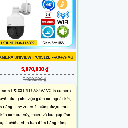
AMERA UNIVIEW IPC6312LR-AX4W-VG
5,070,000 ₫
7,800,000 ₫
mera IPC6312LR-AX4W-VG là camera
uyện dụng cho việc giám sát ngoài trời,
ả năng xoay zoom 4x cũng được trang
 trên camera này, micro và loa giúp đàm
oại 2 chiều, nhìn ban đêm bằng hồng