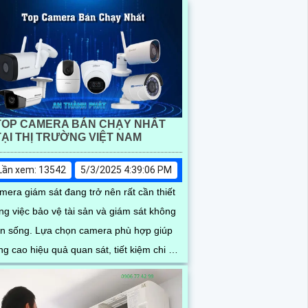
TOP CAMERA BÁN CHẠY NHẤT
TẠI THỊ TRƯỜNG VIỆT NAM
Lần xem: 13542
5/3/2025 4:39:06 PM
mera giám sát đang trở nên rất cần thiết
ong việc bảo vệ tài sản và giám sát không
 Lựa chọn camera phù hợp giúp
g cao hiệu quả quan sát, tiết kiệm chi phí
 dễ dàng lắp đặt.