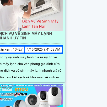
DỊCH VỤ VỆ SINH MÁY LẠNH
NHANH UY TÍN
Lần xem: 10427
4/15/2025 9:41:03 AM
g ty vệ sinh máy lạnh giá rẻ uy tín vệ
nh máy lạnh cho văn phòng gia đình cửa
ng dịch vụ vệ sinh máy lạnh nhanh giá rẻ
 tín cam kết sạch sẽ khử mùi, vệ sinh máy
nh uy tín bao gồm dịch vụ bơm ga kiểm tra
y lạnh vận hành tối ưu