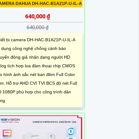
AMERA DAHUA DH-HAC-B1A21P-U-IL-A
640,000 ₫
640,000 ₫
iết bị camera DH-HAC-B1A21P-U-IL-A
 dụng công nghệ chống cảnh báo
uyển động giả nhận dạng người HD
log tích hợp loa đàm thoại chip CMOS
o hình ảnh sắc nét ban đêm Full Color
m. Hỗ trợ AHD CVI TVI BCS độ nét Full
 1080P phù hợp cho công trình dân
ng