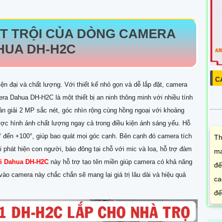
T TRỘI CỦA DÒNG CAMERA
HUA DH-H2C
C
ện đại và chất lượng. Với thiết kế nhỏ gọn và dễ lắp đặt, camera
era Dahua DH-H2C là một thiết bị an ninh thông minh với nhiều tính
hân giải 2 MP sắc nét, góc nhìn rộng cùng hồng ngoại với khoảng
ược hình ảnh chất lượng ngay cả trong điều kiện ánh sáng yếu. Hỗ
0° đến +100°, giúp bao quát mọi góc cạnh. Bên cạnh đó camera tích
Th
i phát hiện con người, báo đông tại chỗ với mic và loa, hỗ trợ đàm
ma
fi Dahua DH-H2C
này hỗ trợ tạo tên miền giúp camera có khả năng
đế
vào camera này chắc chắn sẽ mang lại giá trị lâu dài và hiệu quả
ca
đế