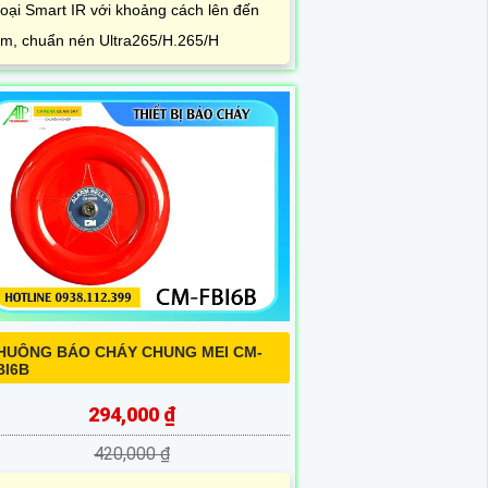
oại Smart IR với khoảng cách lên đến
m, chuẩn nén Ultra265/H.265/H
HUÔNG BÁO CHÁY CHUNG MEI CM-
BI6B
294,000 ₫
420,000 ₫