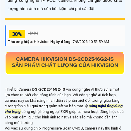
dụng công nghệ IP POE, camera không chỉ giữ được chất
lượng hình ảnh mà còn tiết kiệm chi phí cài đặt
30%
liên hệ
Thương hiệu:
Hikvision
Ngày đăng:
7/8/2023 10:53:59 AM
CAMERA HIKVISION
DS-2CD2546G2-IS
SẢN PHẨM CHẤT LƯỢNG CỦA HIKVISION
Thiết bị Camera
DS-2CD2546G2-IS
với công nghệ AI thực sự là một
lựa chọn ưu việt cho công trình của bạn. Với công nghệ AI tích hợp,
camera này có khả năng nhận diện và phân biệt đối tượng, giúp tăng
cường tính hiệu quả trong giám sát và bảo mật. 🕸
Công nghệ ứng dụng
chú trọng
công nghệ hồng ngoại EXIR giúp camera hoạt động hiệu quả
vào ban đêm, giữ cho hình ảnh rõ nét và sắc sảo mà không cần ánh
sáng môi trường.
Với việc sử dụng chip Progressive Scan CMOS, camera này thu hình ở