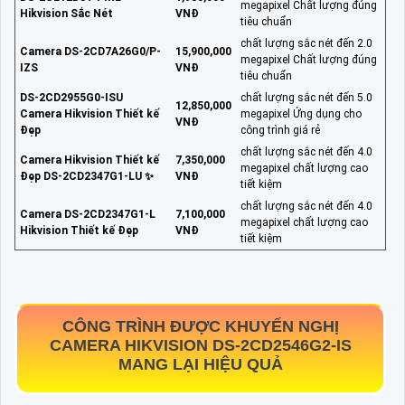
megapixel Chất lượng đúng
Hikvision Sắc Nét
VNĐ
tiêu chuẩn
chất lượng sắc nét đến 2.0
Camera DS-2CD7A26G0/P-
15,900,000
megapixel Chất lượng đúng
IZS
VNĐ
tiêu chuẩn
DS-2CD2955G0-ISU
chất lượng sắc nét đến 5.0
12,850,000
Camera Hikvision Thiết kế
megapixel Ứng dụng cho
VNĐ
Đẹp
công trình giá rẻ
chất lượng sắc nét đến 4.0
Camera Hikvision Thiết kế
7,350,000
megapixel chất lượng cao
Đẹp DS-2CD2347G1-LU ✨
VNĐ
tiết kiệm
chất lượng sắc nét đến 4.0
Camera DS-2CD2347G1-L
7,100,000
megapixel chất lượng cao
Hikvision Thiết kế Đẹp
VNĐ
tiết kiệm
CÔNG TRÌNH ĐƯỢC KHUYẾN NGHỊ
CAMERA HIKVISION
DS-2CD2546G2-IS
MANG LẠI HIỆU QUẢ