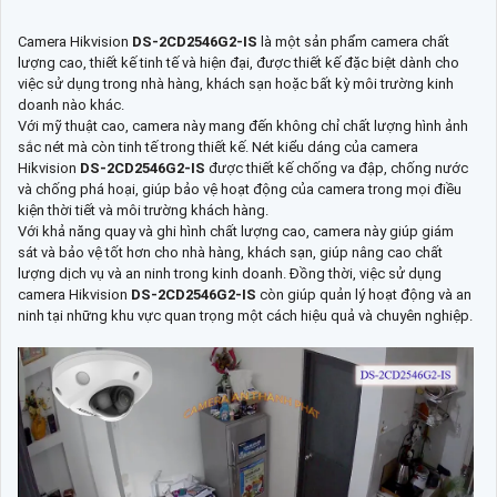
Camera Hikvision
DS-2CD2546G2-IS
là một sản phẩm camera chất
lượng cao, thiết kế tinh tế và hiện đại, được thiết kế đặc biệt dành cho
việc sử dụng trong nhà hàng, khách sạn hoặc bất kỳ môi trường kinh
doanh nào khác.
Với mỹ thuật cao, camera này mang đến không chỉ chất lượng hình ảnh
sắc nét mà còn tinh tế trong thiết kế. Nét kiểu dáng của camera
Hikvision
DS-2CD2546G2-IS
được thiết kế chống va đập, chống nước
và chống phá hoại, giúp bảo vệ hoạt động của camera trong mọi điều
kiện thời tiết và môi trường khách hàng.
Với khả năng quay và ghi hình chất lượng cao, camera này giúp giám
sát và bảo vệ tốt hơn cho nhà hàng, khách sạn, giúp nâng cao chất
lượng dịch vụ và an ninh trong kinh doanh. Đồng thời, việc sử dụng
camera Hikvision
DS-2CD2546G2-IS
còn giúp quản lý hoạt động và an
ninh tại những khu vực quan trọng một cách hiệu quả và chuyên nghiệp.