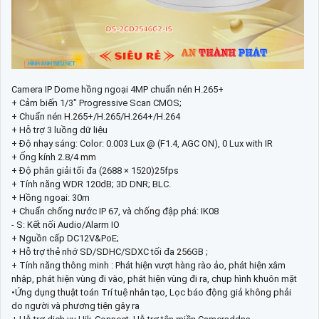
Camera IP Dome hồng ngoại 4MP chuẩn nén H.265+
+ Cảm biến 1/3" Progressive Scan CMOS;
+ Chuẩn nén H.265+/H.265/H.264+/H.264
+ Hỗ trợ 3 luồng dữ liệu
+ Độ nhạy sáng: Color: 0.003 Lux @ (F1.4, AGC ON), 0 Lux with IR
+ Ống kính 2.8/4 mm
+ Độ phân giải tối đa (2688 × 1520)25fps
+ Tính năng WDR 120dB; 3D DNR; BLC.
+ Hồng ngoại: 30m
+ Chuẩn chống nước IP 67, và chống đập phá: IK08
- S: Kết nối Audio/Alarm IO
+ Nguồn cấp DC12V&PoE;
+ Hỗ trợ thẻ nhớ SD/SDHC/SDXC tối đa 256GB ;
+ Tính năng thông minh : Phát hiện vượt hàng rào ảo, phát hiện xâm
nhập, phát hiện vùng đi vào, phát hiện vùng đi ra, chụp hình khuôn mặt
•Ứng dụng thuật toán Trí tuệ nhân tạo, Lọc báo động giả không phải
do người và phương tiện gây ra