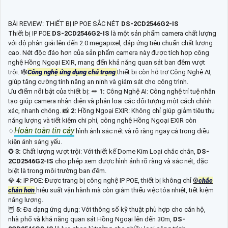
BÀI REVIEW: THIẾT BỊ IP POE SẮC NÉT
DS-2CD2546G2-IS
Thiết bị IP POE
DS-2CD2546G2-IS
là một sản phẩm camera chất lượng
với độ phân giải lên đến 2.0 megapixel, đáp ứng tiêu chuẩn chất lượng
cao. Nét độc đáo hơn của sản phẩm camera này được tích hợp công
nghệ Hồng Ngoại EXIR, mang đến khả năng quan sát ban đêm vượt
trội. 🕸
Công nghệ ứng dụng chú trọng
thiết bị còn hỗ trợ Công Nghệ AI,
giúp tăng cường tính năng an ninh và giám sát cho công trình.
Ưu điểm nổi bật của thiết bị: ⬽
1:
Công Nghệ AI: Công nghệ trí tuệ nhân
tạo giúp camera nhận diện và phân loại các đối tượng một cách chính
xác, nhanh chóng. 📸
2:
Hồng Ngoại EXIR: Không chỉ giúp giảm tiêu thụ
năng lượng và tiết kiệm chi phí, công nghệ Hồng Ngoại EXIR còn
Hoàn toàn tin cậy
♢
hình ảnh sắc nét và rõ ràng ngay cả trong điều
kiện ánh sáng yếu.
✪
3:
Chất lượng vượt trội: Với thiết kế Dome Kim Loại chắc chắn,
DS-
2CD2546G2-IS
cho phép xem được hình ảnh rõ ràng và sắc nét, đặc
biệt là trong môi trường ban đêm.
💎
4:
IP POE: Được trang bị công nghệ IP POE, thiết bị không chỉ
®️
chắc
chắn hơn
hiệu suất vận hành mà còn giảm thiểu việc tỏa nhiệt, tiết kiệm
năng lượng.
🦉
5:
Đa dạng ứng dụng: Với thông số kỹ thuật phù hợp cho căn hộ,
nhà phố và khả năng quan sát Hồng Ngoại lên đến 30m,
DS-