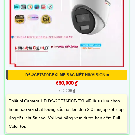
DS-2CE76D0T-EXLMF SẮC NÉT HIKVISION ➠
650,000 ₫
700,000 ₫
Thiết bị Camera HD DS-2CE76D0T-EXLMF là sự lựa chọn
hoàn hảo với chất lượng sắc nét lên đến 2.0 megapixel, đáp
ứng tiêu chuẩn cao. Với khả năng xem được ban đêm Full
Color tới...