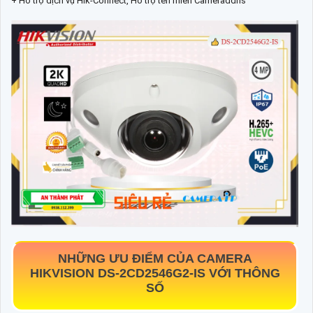
+ Hỗ trợ dịch vụ Hik-Connect, Hỗ trợ tên miền Cameraddns
NHỮNG ƯU ĐIỂM CỦA CAMERA
HIKVISION
DS-2CD2546G2-IS
VỚI THÔNG
SỐ