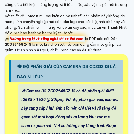
cũng giúp tiết kiệm năng lượng và ít tỏa nhiệt, bảo vệ máy ở môi trường
làm việc.
Với thiết kế Dome Kim Loại hiện đại và tinh tế, sản phẩm này không chỉ
mang tính chuyên nghiệp mà còn phù hợp cho căn hộ, nhà phố hay văn
phòng. Sản phẩm chính hãng với độ tin cậy cao, mua tại An Thành Phát
để được bảo hành và hỗ trợ kỹ thuật tốt.
🌧️
Những trang bị về công nghệ thì có thể xem
Ip POE sắc nét
DS-
2CD2546G2-IS
là một lựa chọn tốt nếu bạn đang cần một giải pháp
giám sát an ninh hiệu quả, chất lượng cao và dễ sử dụng.
🗨️ ĐỘ PHÂN GIẢI CỦA CAMERA DS-CD2G2-IS LÀ
BAO NHIÊU?
️🎉 Camera DS-2CD2546G2-IS có độ phân giải 4MP
(2688 × 1520 @ 30fps). Với độ phân giải cao, camera
này cung cấp hình ảnh sắc nét, chi tiết và rõ ràng để
quan sát mọi hoạt động xảy ra trong khu vực mà
camera giám sát. Nét ấn tượng này Công trình Được