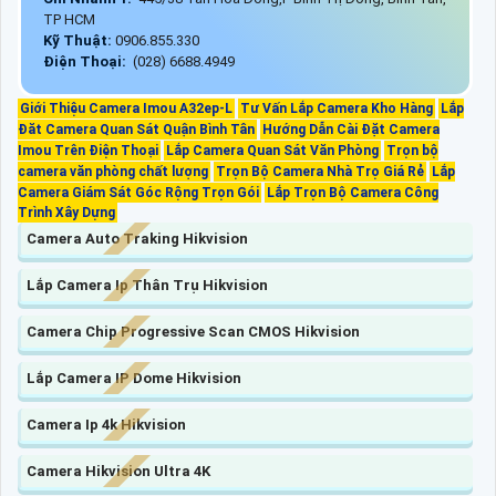
TP HCM
Kỹ Thuật:
0906.855.330
Điện Thoại:
(028) 6688.4949
Giới Thiệu Camera Imou A32ep-L
Tư Vấn Lắp Camera Kho Hàng
Lắp
Đăt Camera Quan Sát Quận Bình Tân
Hướng Dẫn Cài Đặt Camera
Imou Trên Điện Thoại
Lắp Camera Quan Sát Văn Phòng
Trọn bộ
camera văn phòng chất lượng
Trọn Bộ Camera Nhà Trọ Giá Rẻ
Lắp
Camera Giám Sát Góc Rộng Trọn Gói
Lắp Trọn Bộ Camera Công
Trình Xây Dựng
Camera Auto Traking Hikvision
Lắp Camera Ip Thân Trụ Hikvision
Camera Chip Progressive Scan CMOS Hikvision
Lắp Camera IP Dome Hikvision
Camera Ip 4k Hikvision
Camera Hikvision Ultra 4K