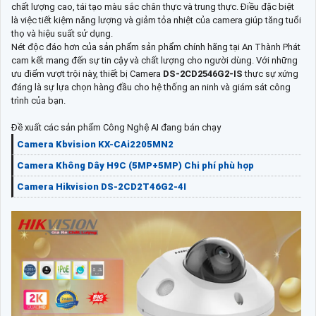
chất lượng cao, tái tạo màu sắc chân thực và trung thực. Điều đặc biệt
là việc tiết kiệm năng lượng và giảm tỏa nhiệt của camera giúp tăng tuổi
thọ và hiệu suất sử dụng.
Nét độc đáo hơn của sản phẩm sản phẩm chính hãng tại An Thành Phát
cam kết mang đến sự tin cậy và chất lượng cho người dùng. Với những
ưu điểm vượt trội này, thiết bị Camera
DS-2CD2546G2-IS
thực sự xứng
đáng là sự lựa chọn hàng đầu cho hệ thống an ninh và giám sát công
trình của bạn.
Đề xuất các sản phẩm Công Nghệ AI đang bán chạy
Camera Kbvision KX-CAi2205MN2
Camera Không Dây H9C (5MP+5MP) Chi phí phù hợp
Camera Hikvision DS-2CD2T46G2-4I