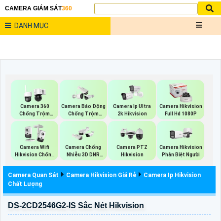
CAMERA GIÁM SÁT
360
DANH MỤC
Camera 360
Camera Báo Động
Camera Ip Ultra
Camera Hikvision
Chống Trộm
Chống Trộm
2k Hikvision
Full Hd 1080P
Hikvision
Hikvision
Camera Wifi
Camera Chống
Camera PTZ
Camera Hikvision
Hikvision Chống
Nhiễu 3D DNR
Hikvision
Phân Biệt Người
Trộm
Hikvison
Camera Quan Sát
Camera Hikvision Giá Rẻ
Camera Ip Hikvision
Chất Lượng
DS-2CD2546G2-IS Sắc Nét Hikvision