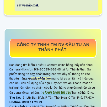
sát và bảo mật.
CÔNG TY TNHH TM-DV ĐẦU TƯ AN
THÀNH PHÁT
Bạn đang tìm kiếm Thiết Bị Camera chính hãng, hãy cân nhắc
Camera Hikvision
DS-2CD2546G2-IS
tại An Thành Phát. Sản
phẩm đáng tin cậy, chất lượng cao với đầy đủ thông tin xác
thực từ hãng. ®️
chắc chắn hơn
mang lại sự an tâm và hiệu quả
cho nhu cầu sử dụng của bạn. Hãy đến với An Thành Phát để
trải nghiệm dịch vụ chăm sóc khách hàng chuyên nghiệp và sự
Hoàn toàn tin cậy
đa dạng về sản phẩm, ♢
bạn sẽ hài lòng.
Trụ Sở:
51 Lũy Bán Bích, P. Tân Thới Hòa, Q.Tân Phú, TP.HCM
Hotline: 0938.11.23.99
Chi Nhánh 1:
445/38 Tân Hòa Đông,P Bình Trị Đông, Bình Tân,