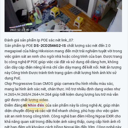
Đánh giá sản phẩm Ip POE sắc nét link_07:
Sản phẩm Ip POE
DS-2CD2546G2-IS
chất lượng sắc nét đến 2.0
megapixel của hãng Hikvision mang đến một trải nghiệm tuyệt vời trong
việc giám sát an ninh cho ngôi nhà hoặc công trình của bạn. Được trang
bị công nghệ IP POE giúp việc cài đặt và sử dụng dễ dàng hơn, không
cần dây cáp điện riêng lẻ mà chỉ cần dây mạng để kết nối. Nét ấn tượng
này Công trình Được tránh tình trạng giảm chất lượng hình ảnh khi sử
dụng PoE.
Chip Progressive Scan CMOS giúp camera thu hình nhiều màu sắc,
mang lại hình ảnh sắc nét, chân thực. Hỗ trợ nhiều định dạng video như
H.265+/H.265/H.264+/H.264 giúp tiết kiệm dung lượng lưu trữ mà vẫn
giữ được chất lượng video.
Điểm đáng 📸
Nhìn đến
của sản phẩm này là công nghệ AI, giúp nhận
diện chuyển động và các vật thể nhanh chóng, phù hợp cho việc giám
sát an ninh trong công trình. Công nghệ ban đêm Hồng Ngoại EXIR cho
khả năng quan sát trong điều kiện ánh sáng thấp, cung cấp hình ảnh rõ
nét ban đêm với khoảng cách Hồng Ngoại lên đến 30m. Công nghệ này