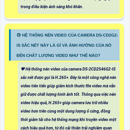
trong điều kiện ánh sáng khó khăn.
😓 HỆ THỐNG NÉN VIDEO CỦA CAMERA DS-CD2G2-
IS SẮC NÉT NÀY LÀ GÌ VÀ ẢNH HƯỞNG CỦA NÓ
ĐẾN CHẤT LƯỢNG VIDEO NHƯ THẾ NÀO?
💖 Hệ thống nén video của camera DS-2CD2546G2-IS
sắc nét được gọi là H.265+. Đây là một công nghệ nén
video tiên tiến giúp giảm kích thước file video mà vẫn
giữ được chất lượng hình ảnh tốt. Thông qua việc nén
video hiệu quả, H.265+ giúp camera lưu trữ nhiều
video hơn trên cùng một dung lượng ổ cứng, đồng
thời giảm tải cho hệ thống mạng khi truyền video một
cách hiệu quả hơn, từ đó cải thiện trải nghiệm quan