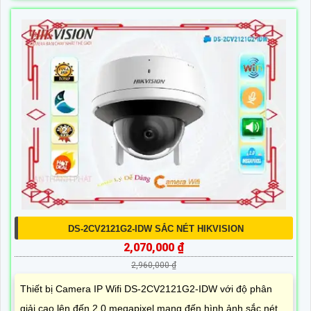
DS-2CV2121G2-IDW SẮC NÉT HIKVISION
2,070,000 ₫
2,960,000 ₫
Thiết bị Camera IP Wifi DS-2CV2121G2-IDW với độ phân
giải cao lên đến 2.0 megapixel mang đến hình ảnh sắc nét.