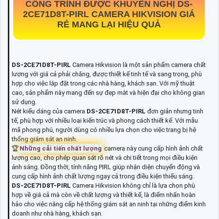
CÔNG TRÌNH ĐƯỢC KHUYẾN NGHỊ
DS-
2CE71D8T-PIRL
CAMERA HIKVISION GIÁ
RẺ MANG LẠI HIỆU QUẢ
DS-2CE71D8T-PIRL
Camera Hikvision là một sản phẩm camera chất
lượng với giá cả phải chăng, được thiết kế tinh tế và sang trọng, phù
hợp cho việc lắp đặt trong các nhà hàng, khách sạn. Với mỹ thuật
cao, sản phẩm này mang đến sự đẹp mắt và hiện đại cho không gian
sử dụng.
Nét kiểu dáng của camera
DS-2CE71D8T-PIRL
đơn giản nhưng tinh
tế, phù hợp với nhiều loại kiến trúc và phong cách thiết kế. Với mẫu
mã phong phú, người dùng có nhiều lựa chọn cho việc trang bị hệ
thống giám sát an ninh.
🏆
Những cải tiến chất lượng
camera này cung cấp hình ảnh chất
lượng cao, cho phép quan sát rõ nét và chi tiết trong mọi điều kiện
ánh sáng. Đồng thời, tính năng PIRL giúp nhận diện chuyển động và
cung cấp hình ảnh chất lượng ngay cả trong điều kiện thiếu sáng.
DS-2CE71D8T-PIRL
Camera Hikvision không chỉ là lựa chọn phù
hợp về giá cả mà còn về chất lượng và thiết kế, là điểm nhấn hoàn
hảo cho việc nâng cấp hệ thống giám sát an ninh tại những điểm kinh
doanh như nhà hàng, khách sạn.