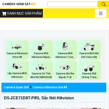
CAMERA GIÁM SÁT
360
DANH MỤC SẢN PHẨM
Camera Wifi
Camera Wifi
Camera Hikvision
Camera Wifi 360
Hikvision Ngoài
Hikvision Trong
Ultra 4K
Full Color Hik
Trời 360
Nhà
Lắp Camera Wifi
Camera Có Thẻ
Camera Ghi Âm
Camera 360
Hikvision
Nhớ SD HIKVISION
Ngoài Trời
Chống Trộm
Hikvision
Camera Quan Sát
Camera Hikvision Giá Rẻ
DS-2CE71D8T-PIRL Sắc Nét Hikvision