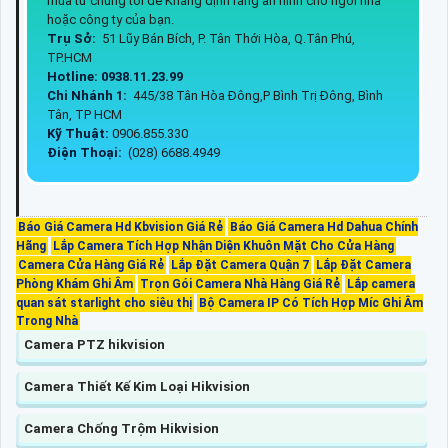
mua từ chúng tôi để Khẳng định rằng an ninh cho ngôi nhà
hoặc công ty của bạn.
Trụ Sở:
51 Lũy Bán Bích, P. Tân Thới Hòa, Q.Tân Phú,
TP.HCM
Hotline: 0938.11.23.99
Chi Nhánh 1:
445/38 Tân Hòa Đông,P Bình Trị Đông, Bình
Tân, TP HCM
Kỹ Thuật:
0906.855.330
Điện Thoại:
(028) 6688.4949
Báo Giá Camera Hd Kbvision Giá Rẻ
Báo Giá Camera Hd Dahua Chính
Hãng
Lắp Camera Tích Hợp Nhận Diện Khuôn Mặt Cho Cửa Hàng
Camera Cửa Hàng Giá Rẻ
Lắp Đặt Camera Quận 7
Lắp Đặt Camera
Phòng Khám Ghi Âm
Trọn Gói Camera Nhà Hàng Giá Rẻ
Lắp camera
quan sát starlight cho siêu thị
Bộ Camera IP Có Tích Hợp Míc Ghi Âm
Trong Nhà
Camera PTZ hikvision
Camera Thiết Kế Kim Loại Hikvision
Camera Chống Trộm Hikvision