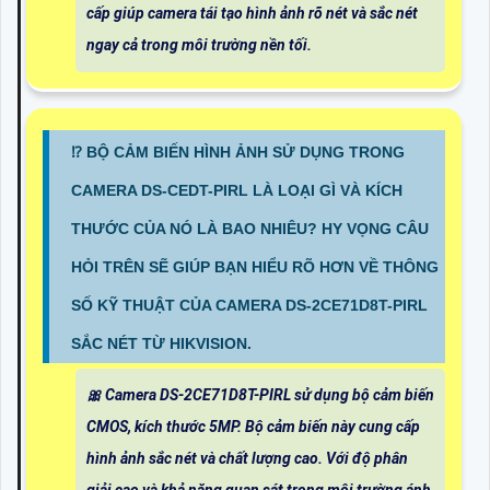
cấp giúp camera tái tạo hình ảnh rõ nét và sắc nét
ngay cả trong môi trường nền tối.
⁉️ BỘ CẢM BIẾN HÌNH ẢNH SỬ DỤNG TRONG
CAMERA DS-CEDT-PIRL LÀ LOẠI GÌ VÀ KÍCH
THƯỚC CỦA NÓ LÀ BAO NHIÊU? HY VỌNG CÂU
HỎI TRÊN SẼ GIÚP BẠN HIỂU RÕ HƠN VỀ THÔNG
SỐ KỸ THUẬT CỦA CAMERA DS-2CE71D8T-PIRL
SẮC NÉT TỪ HIKVISION.
🎀 Camera DS-2CE71D8T-PIRL sử dụng bộ cảm biến
CMOS, kích thước 5MP. Bộ cảm biến này cung cấp
hình ảnh sắc nét và chất lượng cao. Với độ phân
giải cao và khả năng quan sát trong môi trường ánh