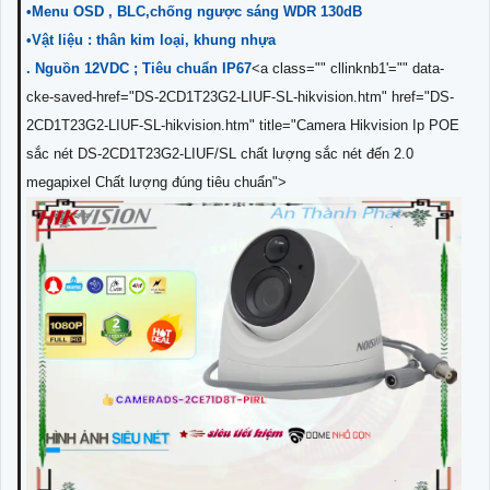
•Menu OSD , BLC,chống ngược sáng WDR 130dB
•Vật liệu : thân kim loại, khung nhựa
. Nguồn 12VDC ; Tiêu chuẩn IP67
<a class="" cllinknb1'="" data-
cke-saved-href="DS-2CD1T23G2-LIUF-SL-hikvision.htm" href="DS-
2CD1T23G2-LIUF-SL-hikvision.htm" title="Camera Hikvision Ip POE
sắc nét DS-2CD1T23G2-LIUF/SL chất lượng sắc nét đến 2.0
megapixel Chất lượng đúng tiêu chuẩn">