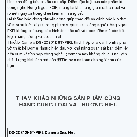
hình ảnh đúng tiêu chuẩn cao cấp. Điểm đặc biệt của sản phẩm là
công nghệ Hồng Ngoại EXIR, mang lại khả năng giám sát chi tiết và
rõ nét ngay cả trong điều kiện ánh sáng yếu.
Hệ thống báo động chuyển động giúp theo dõi và cảnh báo kịp thời
về mọi sự kiện xảy ra trong phạm vi quan sát. Công nghệ Hồng Ngoại
EXIR không chỉ cung cấp hình ảnh sắc nét vào ban đêm mà còn tiết
kiệm năng lượng và ít tỏa nhiệt.
Thiết bị Camera
DS-2CE71D8T-PIRL
thích hợp cho căn hộ nhà phố
với thiết kế Dome Plastic hiện đại. Với khả năng quan sát ban đêm lên
đến 30m và tích hợp công nghệ IP, camera này không chỉ giữ nguyên
chất lượng hình ảnh mà còn 🎛
Tin hơn
an toàn cho ngôi nhà của
bạn.
THAM KHẢO NHỮNG SẢN PHẨM CÙNG
HÃNG CÙNG LOẠI VÀ THƯƠNG HIỆU
DS-2CE12H0T-PIRL Camera Siêu Nét