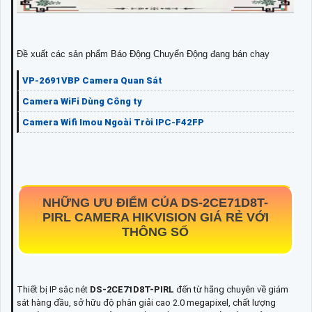
Đề xuất các sản phẩm Báo Động Chuyển Động đang bán chạy
VP-2691VBP Camera Quan Sát
Camera WiFi Dùng Công ty
Camera Wifi Imou Ngoài Trời IPC-F42FP
NHỮNG ƯU ĐIỂM CỦA
DS-2CE71D8T-
PIRL
CAMERA HIKVISION GIÁ RẺ VỚI
THÔNG SỐ
Thiết bị IP sắc nét
DS-2CE71D8T-PIRL
đến từ hãng chuyên về giám
sát hàng đầu, sở hữu độ phân giải cao 2.0 megapixel, chất lượng