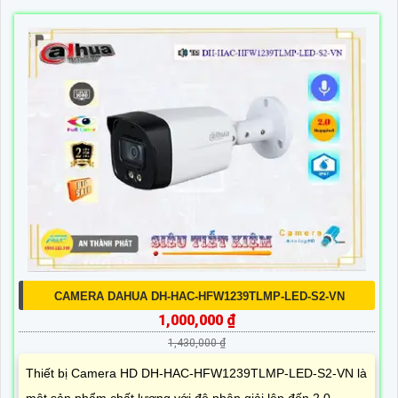
CAMERA DAHUA DH-HAC-HFW1239TLMP-LED-S2-VN
1,000,000 ₫
1,430,000 ₫
Thiết bị Camera HD DH-HAC-HFW1239TLMP-LED-S2-VN là
một sản phẩm chất lượng với độ phân giải lên đến 2.0