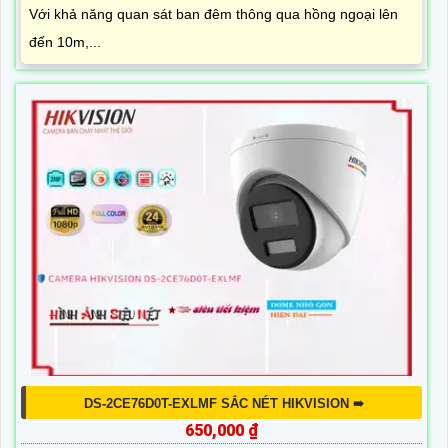
Với khả năng quan sát ban đêm thông qua hồng ngoại lên
đến 10m,...
DS-2CE76D0T-EXLMF SẮC NÉT HIKVISION ➠
650,000 ₫