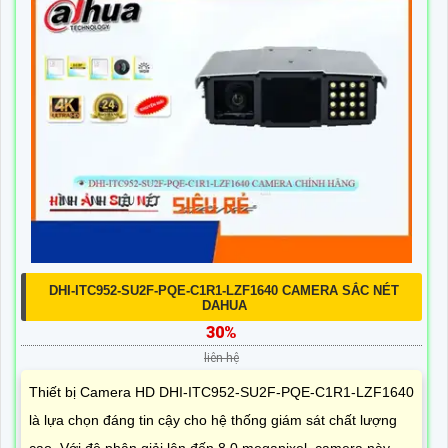
DHI-ITC952-SU2F-PQE-C1R1-LZF1640 CAMERA SẮC NÉT
DAHUA
30%
liên hệ
Thiết bị Camera HD DHI-ITC952-SU2F-PQE-C1R1-LZF1640
là lựa chọn đáng tin cậy cho hệ thống giám sát chất lượng
cao. Với độ phân giải lên đến 8.0 megapixel, camera này