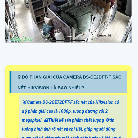
⁉️ ĐỘ PHÂN GIẢI CỦA CAMERA DS-CE2DFT-F SẮC
NÉT HIKVISION LÀ BAO NHIÊU?
🥇 Camera DS-2CE72DFT-F sắc nét của Hikvision có
độ phân giải cao là 1080p, tương đương với 2
megapixel. 🌄
Thiết kế sản phẩm chất lượng
🔄
tin
tưởng
hình ảnh rõ nét và chi tiết, giúp người dùng
quan sát và giám sát một cách chính xác và hiệu quả.