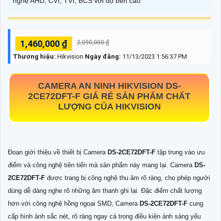
nghệ AHD, CVI, TVI, BCS với độ bền cao
1,460,000 ₫
2,090,000 ₫
Thương hiệu:
Hikvision
Ngày đăng:
11/13/2023 1:56:37 PM
CAMERA AN NINH HIKVISION
DS-
2CE72DFT-F
GIÁ RẺ SẢN PHẨM CHẤT
LƯỢNG CỦA HIKVISION
Đoạn giới thiệu về thiết bị Camera
DS-2CE72DFT-F
tập trung vào ưu
điểm và công nghệ tiên tiến mà sản phẩm này mang lại. Camera
DS-
2CE72DFT-F
được trang bị công nghệ thu âm rõ ràng, cho phép người
dùng dễ dàng nghe rõ những âm thanh ghi lại. Đặc điểm chất lượng
hơn với công nghệ hồng ngoại SMD, Camera
DS-2CE72DFT-F
cung
cấp hình ảnh sắc nét, rõ ràng ngay cả trong điều kiện ánh sáng yếu