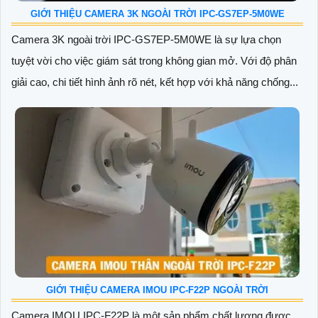
GIỚI THIỆU CAMERA 3K NGOÀI TRỜI IPC-GS7EP-5M0WE
Camera 3K ngoài trời IPC-GS7EP-5M0WE là sự lựa chọn
tuyệt vời cho việc giám sát trong không gian mở. Với độ phân
giải cao, chi tiết hình ảnh rõ nét, kết hợp với khả năng chống...
GIỚI THIỆU CAMERA IMOU IPC-F22P NGOÀI TRỜI
Camera IMOU IPC-F22P là một sản phẩm chất lượng được