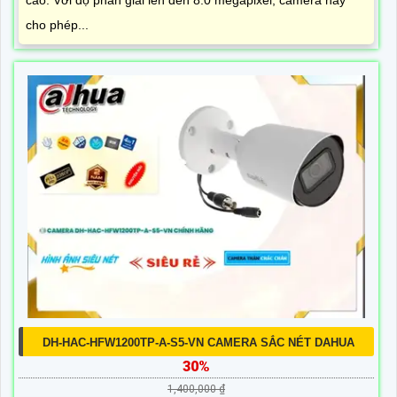
cho phép...
DH-HAC-HFW1200TP-A-S5-VN CAMERA SẮC NÉT DAHUA
30%
1,400,000 ₫