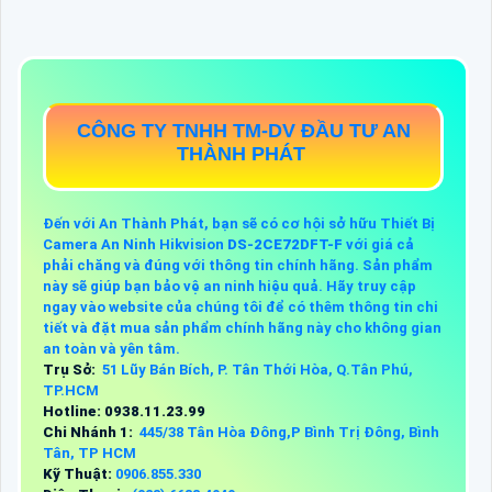
CÔNG TY TNHH TM-DV ĐẦU TƯ AN
THÀNH PHÁT
Đến với An Thành Phát, bạn sẽ có cơ hội sở hữu Thiết Bị
Camera An Ninh Hikvision
DS-2CE72DFT-F
với giá cả
phải chăng và đúng với thông tin chính hãng. Sản phẩm
này sẽ giúp bạn bảo vệ an ninh hiệu quả. Hãy truy cập
ngay vào website của chúng tôi để có thêm thông tin chi
tiết và đặt mua sản phẩm chính hãng này cho không gian
an toàn và yên tâm.
Trụ Sở:
51 Lũy Bán Bích, P. Tân Thới Hòa, Q.Tân Phú,
TP.HCM
Hotline: 0938.11.23.99
Chi Nhánh 1:
445/38 Tân Hòa Đông,P Bình Trị Đông, Bình
Tân, TP HCM
Kỹ Thuật:
0906.855.330