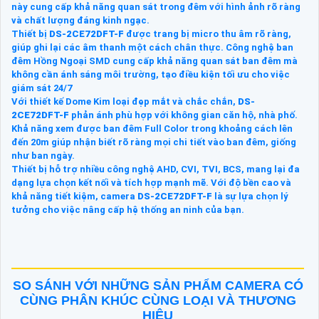
này cung cấp khả năng quan sát trong đêm với hình ảnh rõ ràng
và chất lượng đáng kinh ngạc.
Thiết bị
DS-2CE72DFT-F
được trang bị micro thu âm rõ ràng,
giúp ghi lại các âm thanh một cách chân thực. Công nghệ ban
đêm Hồng Ngoại SMD cung cấp khả năng quan sát ban đêm mà
không cần ánh sáng môi trường, tạo điều kiện tối ưu cho việc
giám sát 24/7
Với thiết kế Dome Kim loại đẹp mắt và chắc chắn,
DS-
2CE72DFT-F
phản ánh phù hợp với không gian căn hộ, nhà phố.
Khả năng xem được ban đêm Full Color trong khoảng cách lên
đến 20m giúp nhận biết rõ ràng mọi chi tiết vào ban đêm, giống
như ban ngày.
Thiết bị hỗ trợ nhiều công nghệ AHD, CVI, TVI, BCS, mang lại đa
dạng lựa chọn kết nối và tích hợp mạnh mẽ. Với độ bền cao và
khả năng tiết kiệm, camera
DS-2CE72DFT-F
là sự lựa chọn lý
tưởng cho việc nâng cấp hệ thống an ninh của bạn.
SO SÁNH VỚI NHỮNG SẢN PHẨM CAMERA CÓ
CÙNG PHÂN KHÚC CÙNG LOẠI VÀ THƯƠNG
HIỆU