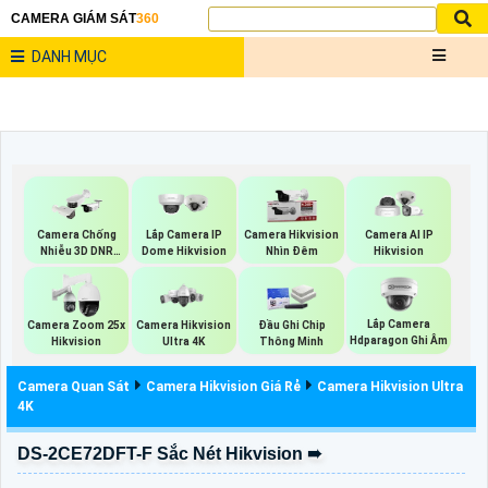
CAMERA GIÁM SÁT
360
DANH MỤC
Camera Chống
Lắp Camera IP
Camera Hikvision
Camera AI IP
Nhiễu 3D DNR
Dome Hikvision
Nhìn Đêm
Hikvision
Hikvison
Lắp Camera
Camera Zoom 25x
Camera Hikvision
Đầu Ghi Chip
Hdparagon Ghi Âm
Hikvision
Ultra 4K
Thông Minh
Camera Quan Sát
Camera Hikvision Giá Rẻ
Camera Hikvision Ultra
4K
DS-2CE72DFT-F Sắc Nét Hikvision ➠