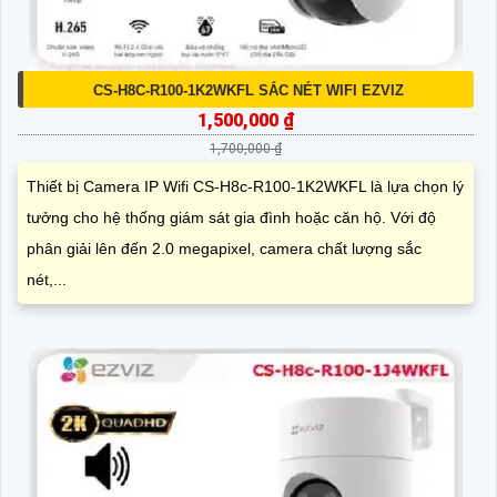
CS-H8C-R100-1K2WKFL SẮC NÉT WIFI EZVIZ
1,500,000 ₫
1,700,000 ₫
Thiết bị Camera IP Wifi CS-H8c-R100-1K2WKFL là lựa chọn lý
tưởng cho hệ thống giám sát gia đình hoặc căn hộ. Với độ
phân giải lên đến 2.0 megapixel, camera chất lượng sắc
nét,...