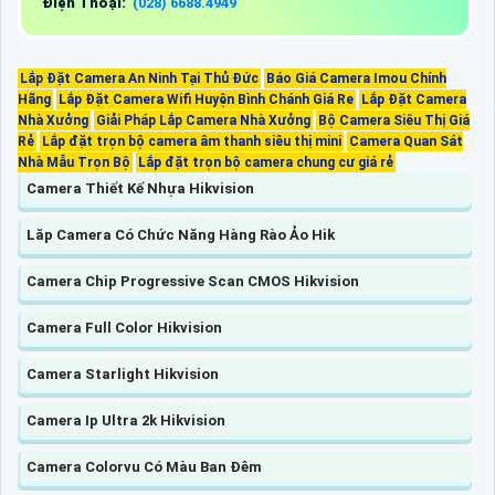
Điện Thoại:
(028) 6688.4949
Lắp Đặt Camera An Ninh Tại Thủ Đức
Báo Giá Camera Imou Chính
Hãng
Lắp Đặt Camera Wifi Huyện Bình Chánh Giá Re
Lắp Đặt Camera
Nhà Xưởng
Giải Pháp Lắp Camera Nhà Xưởng
Bộ Camera Siêu Thị Giá
Rẻ
Lắp đặt trọn bộ camera âm thanh siêu thị mini
Camera Quan Sát
Nhà Mẫu Trọn Bộ
Lắp đặt trọn bộ camera chung cư giá rẻ
Camera Thiết Kế Nhựa Hikvision
Lăp Camera Có Chức Năng Hàng Rào Ảo Hik
Camera Chip Progressive Scan CMOS Hikvision
Camera Full Color Hikvision
Camera Starlight Hikvision
Camera Ip Ultra 2k Hikvision
Camera Colorvu Có Màu Ban Đêm