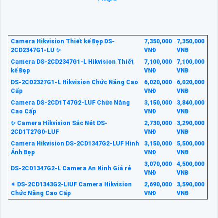
Camera Hikvision Thiết kế Đẹp DS-
7,350,000
7,350,000
2CD2347G1-LU ✨
VNĐ
VNĐ
Camera DS-2CD2347G1-L Hikvision Thiết
7,100,000
7,100,000
kế Đẹp
VNĐ
VNĐ
DS-2CD2327G1-L Hikvision Chức Năng Cao
6,020,000
6,020,000
Cấp
VNĐ
VNĐ
Camera DS-2CD1T47G2-LUF Chức Năng
3,150,000
3,840,000
Cao Cấp
VNĐ
VNĐ
✨ Camera Hikvision Sắc Nét DS-
2,730,000
3,290,000
2CD1T27G0-LUF
VNĐ
VNĐ
Camera Hikvision DS-2CD1347G2-LUF Hình
3,150,000
5,500,000
Ảnh Đẹp
VNĐ
VNĐ
3,070,000
4,500,000
DS-2CD1347G2-L Camera An Ninh Giá rẻ
VNĐ
VNĐ
✴ DS-2CD1343G2-LIUF Camera Hikvision
2,690,000
3,590,000
Chức Năng Cao Cấp
VNĐ
VNĐ