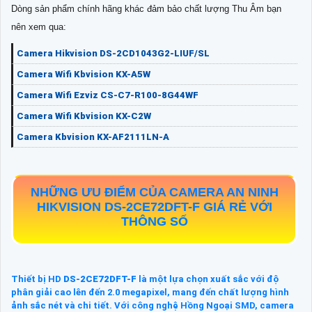
Dòng sản phẩm chính hãng khác đảm bảo chất lượng Thu Âm bạn
nên xem qua:
Camera Hikvision DS-2CD1043G2-LIUF/SL
Camera Wifi Kbvision KX-A5W
Camera Wifi Ezviz CS-C7-R100-8G44WF
Camera Wifi Kbvision KX-C2W
Camera Kbvision KX-AF2111LN-A
NHỮNG ƯU ĐIỂM CỦA CAMERA AN NINH
HIKVISION
DS-2CE72DFT-F
GIÁ RẺ VỚI
THÔNG SỐ
Thiết bị HD
DS-2CE72DFT-F
là một lựa chọn xuất sắc với độ
phân giải cao lên đến 2.0 megapixel, mang đến chất lượng hình
ảnh sắc nét và chi tiết. Với công nghệ Hồng Ngoại SMD, camera