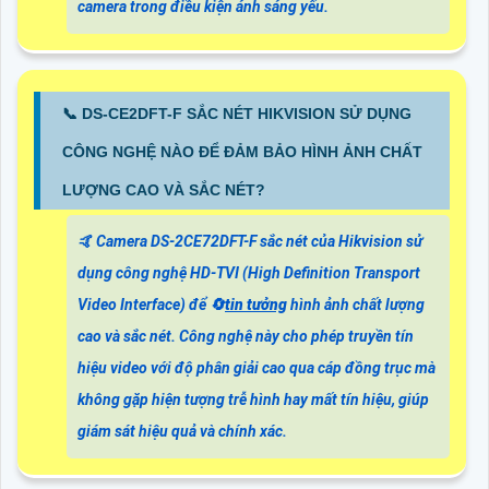
camera trong điều kiện ánh sáng yếu.
📞 DS-CE2DFT-F SẮC NÉT HIKVISION SỬ DỤNG
CÔNG NGHỆ NÀO ĐỂ ĐẢM BẢO HÌNH ẢNH CHẤT
LƯỢNG CAO VÀ SẮC NÉT?
🤙 Camera DS-2CE72DFT-F sắc nét của Hikvision sử
dụng công nghệ HD-TVI (High Definition Transport
Video Interface) để
🔄
tin tưởng
hình ảnh chất lượng
cao và sắc nét. Công nghệ này cho phép truyền tín
hiệu video với độ phân giải cao qua cáp đồng trục mà
không gặp hiện tượng trễ hình hay mất tín hiệu, giúp
giám sát hiệu quả và chính xác.