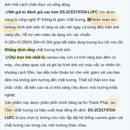
ảnh một cách chân thực và sống động.
🥉
Nét giá trị đánh giá cao hơn
DS-2CD1T47G0-LUFC
còn được
trang bị công nghệ IP không bị giảm chất lượng, 🎛
Hoàn toàn tin
tưởng
hình ảnh luôn rõ ràng và sắc nét ngay cả trong điều kiện ánh
sáng yếu. Hỗ trợ nén video đa dạng với các chuẩn
H.265+/H.265/H.264+/H.264 giúp tiết kiệm dung lượng lưu trữ mà vẫn
Khẳng định rằng
chất lượng hình ảnh.
️🥈
Chú trọn lớn nhất là
camera này còn có tính năng ban đêm có
màu, cho phép quan sát và ghi lại hình ảnh với màu sắc tự nhiên tới
khoảng cách 50m, tạo điều kiện thuận lợi cho việc giám sát vào ban
đêm mà không ảnh hưởng đến chất lượng. Thiết kế thân kim loại
chắc chắn, độ bền cao và có khả năng chịu được môi trường khắc
nghiệt.
Sản phẩm này được phân phối chính hãng tại An Thành Phát,
an
Tâm
chất lượng và hiệu suất hoạt động ổn định.
DS-2CD1T47G0-
LUFC
là lựa chọn lý tưởng cho việc lắp đặt hệ thống camera giám sát
chất lượng cao trong các môi trường khác nhau.