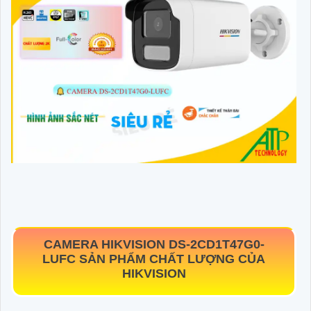
CAMERA HIKVISION
DS-2CD1T47G0-
LUFC
SẢN PHẨM CHẤT LƯỢNG CỦA
HIKVISION