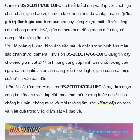
Camera
DS-2CD1T47G0-LUFC
có thiết kế chống va đập với chất liệu
chắc chắn, giúp bảo vệ camera khỏi hỏng hóc do va đập mạnh. 🥉
Nét
giá trị đánh giá cao hơn
camera này cũng được thiết kế với công
nghệ chống nước IP67, giúp camera hoạt động mạnh mẽ ngay cả
trong môi trường ẩm ướt.
Với độ phân giải cao, hình ảnh sắc nét và chất lượng hình ảnh màu
sắc chân thực, camera Hikvision
DS-2CD1T47G0-LUFC
đáng tin cậy
cho việc giám sát 24/7 tính năng cung cấp hình ảnh chất lượng cao
ngay cả trong điều kiện ánh sáng yếu (Low Light), giúp quan sát hiệu
quả kể cả vào ban đêm.
Trên tất cả, Camera Hikvision
DS-2CD1T47G0-LUFC
là một lựa chọn
đáng tin cậy cho việc lắp đặt trong các môi trường khắc nghiệt như
chống bụi bẩn, chống mưa và môi trường ẩm ướt.
đẳng cấp
an toàn
và hiệu quả trong việc giám sát và bảo vệ.