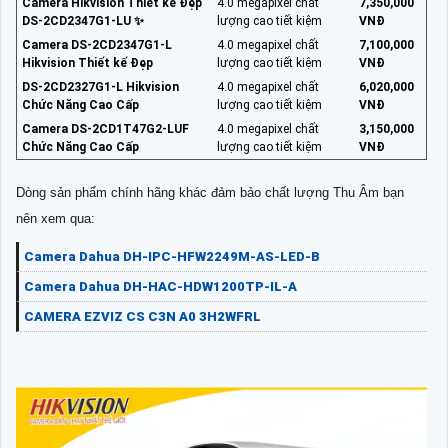
Camera Hikvision Thiết kế Đẹp
4.0 megapixel chất
7,350,000
DS-2CD2347G1-LU ✨
lượng cao tiết kiệm
VNĐ
Camera DS-2CD2347G1-L
4.0 megapixel chất
7,100,000
Hikvision Thiết kế Đẹp
lượng cao tiết kiệm
VNĐ
DS-2CD2327G1-L Hikvision
4.0 megapixel chất
6,020,000
Chức Năng Cao Cấp
lượng cao tiết kiệm
VNĐ
Camera DS-2CD1T47G2-LUF
4.0 megapixel chất
3,150,000
Chức Năng Cao Cấp
lượng cao tiết kiệm
VNĐ
Dòng sản phẩm chính hãng khác đảm bảo chất lượng Thu Âm bạn
nên xem qua:
Camera Dahua DH-IPC-HFW2249M-AS-LED-B
Camera Dahua DH-HAC-HDW1200TP-IL-A
CAMERA EZVIZ CS C3N A0 3H2WFRL