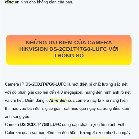
rằng
an ninh cho không gian của bạn.
NHỮNG ƯU ĐIỂM CỦA CAMERA
HIKVISION
DS-2CD1T47G0-LUFC
VỚI
THÔNG SỐ
Camera IP
DS-2CD1T47G0-LUFC
là một thiết bị chất lượng sắc nét
với độ phân giải cao lên đến 4.0 megapixel, mang đến hình ảnh rõ nét
và chi tiết. Điểm đáng ♢
Nhìn đến
của camera này là khả năng hiển
thị màu vào ban đêm, giúp giám sát hiệu quả ngay cả trong điều kiện
ánh sáng yếu.
Camera
DS-2CD1T47G0-LUFC
cung cấp chất lượng hình ảnh Full
Color khi quan sát ban đêm lên đến 50m, tương đương như ban ngày,