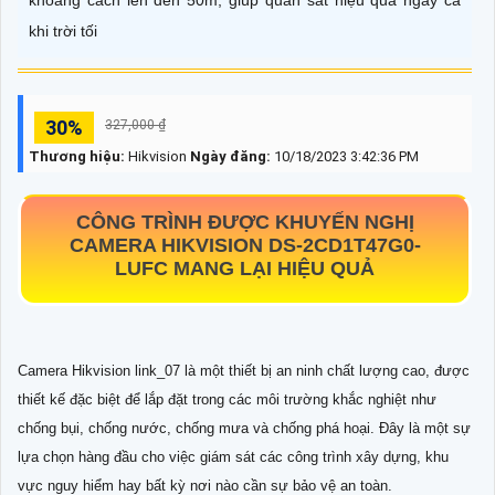
khoảng cách lên đến 50m, giúp quan sát hiệu quả ngay cả
khi trời tối
30%
327,000 ₫
Thương hiệu:
Hikvision
Ngày đăng:
10/18/2023 3:42:36 PM
CÔNG TRÌNH ĐƯỢC KHUYẾN NGHỊ
CAMERA HIKVISION
DS-2CD1T47G0-
LUFC
MANG LẠI HIỆU QUẢ
Camera Hikvision link_07 là một thiết bị an ninh chất lượng cao, được
thiết kế đặc biệt để lắp đặt trong các môi trường khắc nghiệt như
chống bụi, chống nước, chống mưa và chống phá hoại. Đây là một sự
lựa chọn hàng đầu cho việc giám sát các công trình xây dựng, khu
vực nguy hiểm hay bất kỳ nơi nào cần sự bảo vệ an toàn.