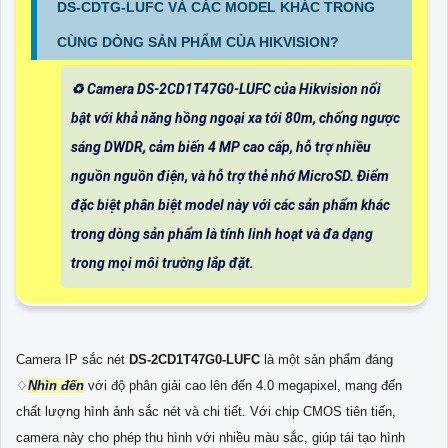
DS-CDTG-LUFC VÀ CÁC MODEL KHÁC TRONG
CÙNG DÒNG SẢN PHẨM CỦA HIKVISION?
♻️ Camera DS-2CD1T47G0-LUFC của Hikvision nổi
bật với khả năng hồng ngoại xa tới 80m, chống ngược
sáng DWDR, cảm biến 4 MP cao cấp, hỗ trợ nhiều
nguồn nguồn điện, và hỗ trợ thẻ nhớ MicroSD. Điểm
đặc biệt phân biệt model này với các sản phẩm khác
trong dòng sản phẩm là tính linh hoạt và đa dạng
trong mọi môi trường lắp đặt.
Camera IP sắc nét
DS-2CD1T47G0-LUFC
là một sản phẩm đáng
♢
Nhìn đến
với độ phân giải cao lên đến 4.0 megapixel, mang đến
chất lượng hình ảnh sắc nét và chi tiết. Với chip CMOS tiên tiến,
camera này cho phép thu hình với nhiều màu sắc, giúp tái tạo hình