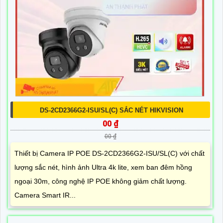
DS-2CD2366G2-ISU/SL(C) SẮC NÉT HIKVISION
00 ₫
00 ₫
Thiết bị Camera IP POE DS-2CD2366G2-ISU/SL(C) với chất
lượng sắc nét, hình ảnh Ultra 4k lite, xem ban đêm hồng
ngoại 30m, công nghệ IP POE không giảm chất lượng.
Camera Smart IR...