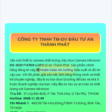
CÔNG TY TNHH TM-DV ĐẦU TƯ AN
THÀNH PHÁT
Cần một thiết bị camera chất lượng, hãy chọn Camera Hikvision
DS-2CD1T47G0-LUFC
từ An Thành Phát. Sản phẩm chính
hãng đáng tin cậy, 🎛
Hoàn toàn tin tưởng
hiệu suất và độ tin
cậy cao. Với độ phân giải sắc nét, tính năng thông minh và thiết
kế chuyên nghiệp, đây là sự lựa chọn lý tưởng để bảo vệ nhà ở
hoặc doanh nghiệp của bạn. Hãy đầu tư vào sự an toàn và chất
lượng với Camera Hikvision.
Trụ Sở:
51 Lũy Bán Bích, P. Tân Thới Hòa, Q.Tân Phú, TP.HCM
Hotline: 0938.11.23.99
Chi Nhánh 1:
445/38 Tân Hòa Đông,P Bình Trị Đông, Bình Tân,
TP HCM