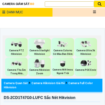
CAMERA GIÁM SÁT
360
DANH MỤC
Camera PTZ
Camera Starlight
Camera Colorvu
Camera Ultra 3k
Hikvision
Hikvision
Có Màu Ban Đêm
Hikvision
Camera Wifi Imou
Camera Thu Âm
Camera Hikvision
Camera POE Ezviz
Ngoài Trời
Trong Nhà
Zoom
Hikvision
Camera Quan Sát
Camera Hikvision Giá Rẻ
Camera Full Color
Hikvision
DS-2CD1T47G0-LUFC Sắc Nét Hikvision