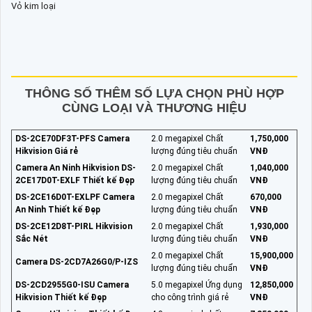
Vỏ kim loại
THÔNG SỐ THÊM SỐ LỰA CHỌN PHÙ HỢP
CÙNG LOẠI VÀ THƯƠNG HIỆU
DS-2CE70DF3T-PFS Camera
2.0 megapixel Chất
1,750,000
Hikvision Giá rẻ
lượng đúng tiêu chuẩn
VNĐ
Camera An Ninh Hikvision DS-
2.0 megapixel Chất
1,040,000
2CE17D0T-EXLF Thiết kế Đẹp
lượng đúng tiêu chuẩn
VNĐ
DS-2CE16D0T-EXLPF Camera
2.0 megapixel Chất
670,000
An Ninh Thiết kế Đẹp
lượng đúng tiêu chuẩn
VNĐ
DS-2CE12D8T-PIRL Hikvision
2.0 megapixel Chất
1,930,000
Sắc Nét
lượng đúng tiêu chuẩn
VNĐ
2.0 megapixel Chất
15,900,000
Camera DS-2CD7A26G0/P-IZS
lượng đúng tiêu chuẩn
VNĐ
DS-2CD2955G0-ISU Camera
5.0 megapixel Ứng dụng
12,850,000
Hikvision Thiết kế Đẹp
cho công trình giá rẻ
VNĐ