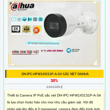
DH-IPC-HFW1431S1P-A-S4 SẮC NÉT DAHUA
30%
2,662,000 ₫
Thiết bị Camera IP PoE sắc nét DH-IPC-HFW1431S1P-A-S4
là lựa chọn hoàn hảo cho mọi nhu cầu giám sát. Với độ
phân giải lên đến 4.0 megapixel, camera đem đến hình ảnh