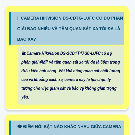
‼️ CAMERA HIKVISION DS-CDTG-LUFC CÓ ĐỘ PHÂN
GIẢI BAO NHIÊU VÀ TẦM QUAN SÁT XA TỐI ĐA LÀ
BAO XA?
🐌 Camera Hikvision DS-2CD1T47G0-LUFC có độ
phân giải 4MP và tầm quan sát xa tối đa là 30m trong
điều kiện ánh sáng. Với khả năng quan sát chất lượng
cao và khoảng cách xa, camera này là lựa chọn lý
tưởng cho việc giám sát và bảo vệ không gian trọng
yếu.
🗨️ ĐIỂM NỔI BẬT NÀO KHÁC NHAU GIỮA CAMERA