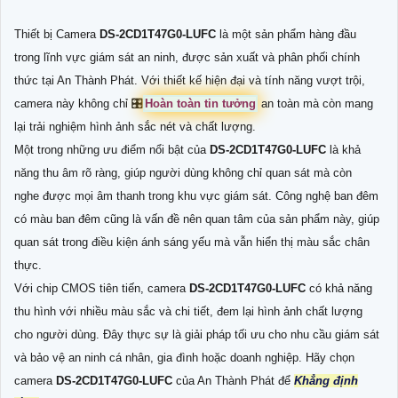
Thiết bị Camera
DS-2CD1T47G0-LUFC
là một sản phẩm hàng đầu
trong lĩnh vực giám sát an ninh, được sản xuất và phân phối chính
thức tại An Thành Phát. Với thiết kế hiện đại và tính năng vượt trội,
camera này không chỉ 🎛
Hoàn toàn tin tưởng
an toàn mà còn mang
lại trải nghiệm hình ảnh sắc nét và chất lượng.
Một trong những ưu điểm nổi bật của
DS-2CD1T47G0-LUFC
là khả
năng thu âm rõ ràng, giúp người dùng không chỉ quan sát mà còn
nghe được mọi âm thanh trong khu vực giám sát. Công nghệ ban đêm
có màu ban đêm cũng là vấn đề nên quan tâm của sản phẩm này, giúp
quan sát trong điều kiện ánh sáng yếu mà vẫn hiển thị màu sắc chân
thực.
Với chip CMOS tiên tiến, camera
DS-2CD1T47G0-LUFC
có khả năng
thu hình với nhiều màu sắc và chi tiết, đem lại hình ảnh chất lượng
cho người dùng. Đây thực sự là giải pháp tối ưu cho nhu cầu giám sát
và bảo vệ an ninh cá nhân, gia đình hoặc doanh nghiệp. Hãy chọn
camera
DS-2CD1T47G0-LUFC
của An Thành Phát để
Khẳng định