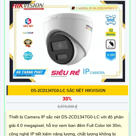
DS-2CD1347G0-LC SẮC NÉT HIKVISION
30%
3,070,000 ₫
Thiết bị Camera IP sắc nét DS-2CD1347G0-LC với độ phân
giải 4.0 megapixel, hỗ trợ xem ban đêm Full Color tới 30m,
công nghệ IP tiết kiệm năng lượng, chất lượng không bị