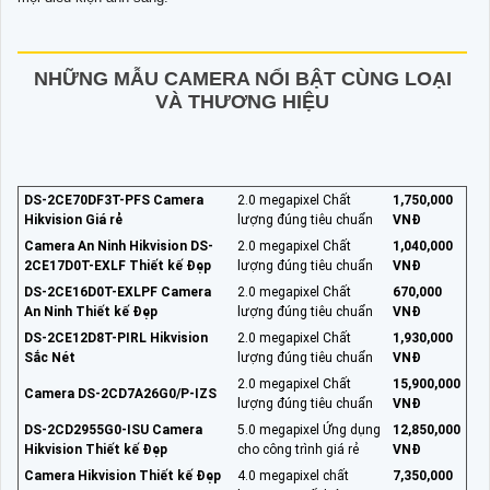
NHỮNG MẪU CAMERA NỔI BẬT CÙNG LOẠI
VÀ THƯƠNG HIỆU
DS-2CE70DF3T-PFS Camera
2.0 megapixel Chất
1,750,000
Hikvision Giá rẻ
lượng đúng tiêu chuẩn
VNĐ
Camera An Ninh Hikvision DS-
2.0 megapixel Chất
1,040,000
2CE17D0T-EXLF Thiết kế Đẹp
lượng đúng tiêu chuẩn
VNĐ
DS-2CE16D0T-EXLPF Camera
2.0 megapixel Chất
670,000
An Ninh Thiết kế Đẹp
lượng đúng tiêu chuẩn
VNĐ
DS-2CE12D8T-PIRL Hikvision
2.0 megapixel Chất
1,930,000
Sắc Nét
lượng đúng tiêu chuẩn
VNĐ
2.0 megapixel Chất
15,900,000
Camera DS-2CD7A26G0/P-IZS
lượng đúng tiêu chuẩn
VNĐ
DS-2CD2955G0-ISU Camera
5.0 megapixel Ứng dụng
12,850,000
Hikvision Thiết kế Đẹp
cho công trình giá rẻ
VNĐ
Camera Hikvision Thiết kế Đẹp
4.0 megapixel chất
7,350,000