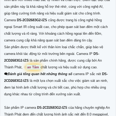
sản phẩm này là khả năng hỗ trợ thẻ nhớ, cùng với công nghệ AI,
giúp tăng cường tính năng và hiệu suất giám sát cho công trình.
Camera
DS-2CD2683G2-IZS
cũng được trang bị công nghệ hồng
ngoại Smart IR công suất cao, cho phép quan sát ban đêm một cách
chất lượng và rõ ràng. Với khoảng cách hồng ngoại lên đến 60m,
camera cung cấp khả năng quan sát ban đêm đáng tin cậy.
Sản phẩm được thiết kế với thân kim loại chắc chắn, giúp bảo vệ
camera khỏi tác động từ môi trường bên ngoài. Camera IP
DS-
2CD2683G2-IZS
là sản phẩm chính hãng, được cung cấp bởi An
Thành Phát, ♢
an Tâm
chất lượng và hiệu suất sử dụng cao.
🗨️
Đánh giá tổng quan hết những thông số
camera IP sắc nét
DS-
2CD2683G2-IZS
là một lựa chọn xuất sắc cho việc giám sát an ninh,
đem lại hình ảnh chất lượng và chi tiết cao, phù hợp cho nhiều ứng
dụng khác nhau từ công trình đến xưởng sản xuất.
Sản phẩm IP camera
DS-2CD2683G2-IZS
của hãng chuyên nghiệp An
Thành Phát đem đến chất lượng hình ảnh sắc nét đến 8.0 megapixel,