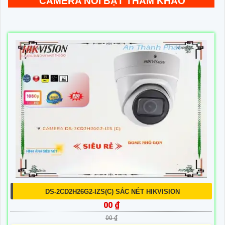
CAMERA NỔI BẬT THAM KHẢO
DS-2CD2H26G2-IZS(C) SẮC NÉT HIKVISION
00 ₫
00 ₫