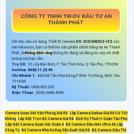
CÔNG TY TNHH TM-DV ĐẦU TƯ AN
THÀNH PHÁT
Với nhu cầu sử dụng Thiết Bị Camera
DS-2CD2683G2-IZS
sắc
nét Hikvision, bạn có thể tìm sản phẩm chính hãng tại An Thành
Phát. ☣️
Khẳng định rằng
thông tin đúng và đáng tin cậy với chất
lượng mà bạn cần.
Trụ Sở:
51 Lũy Bán Bích, P. Tân Thới Hòa, Q.Tân Phú, TP.HCM
Hotline: 0938.11.23.99
Chi Nhánh 1:
445/38 Tân Hòa Đông,P Bình Trị Đông, Bình Tân,
TP HCM
Kỹ Thuật:
0906.855.330
Điện Thoại:
(028) 6688.4949
Camera Quan Sát Văn Phòng Giá Rẻ
Lắp Camera Dahua Giá Rẻ Có Tốt
Không
Lắp Đặt Trọn Bộ Camera Giá Rẻ
Dịch Vụ Thuê It Quận Tân Phú
Lắp Đặt Camera Quan Sát Quận 4
Bộ Camera Siêu Nét Ultra 4k Lắp
Công Ty
Bộ Camera Nhà Xưởng Sản Xuất Giá Rẻ
Bộ Camera Siêu Thị