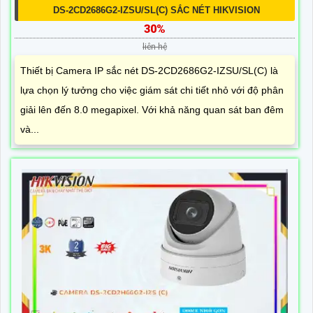
DS-2CD2686G2-IZSU/SL(C) SẮC NÉT HIKVISION
30%
liên hệ
Thiết bị Camera IP sắc nét DS-2CD2686G2-IZSU/SL(C) là
lựa chọn lý tưởng cho việc giám sát chi tiết nhỏ với độ phân
giải lên đến 8.0 megapixel. Với khả năng quan sát ban đêm
và...