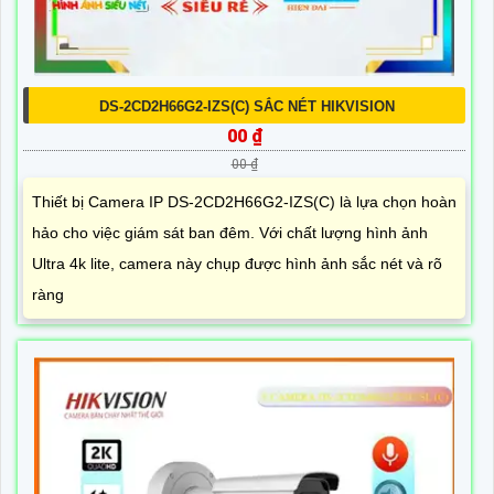
DS-2CD2H66G2-IZS(C) SẮC NÉT HIKVISION
00 ₫
00 ₫
Thiết bị Camera IP DS-2CD2H66G2-IZS(C) là lựa chọn hoàn
hảo cho việc giám sát ban đêm. Với chất lượng hình ảnh
Ultra 4k lite, camera này chụp được hình ảnh sắc nét và rõ
ràng