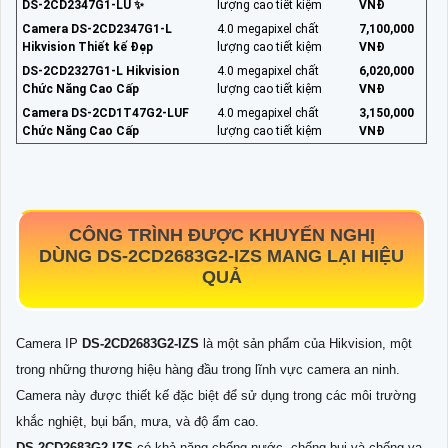
DS-2CD2347G1-LU ✨
lượng cao tiết kiệm
VNĐ
Camera DS-2CD2347G1-L
4.0 megapixel chất
7,100,000
Hikvision Thiết kế Đẹp
lượng cao tiết kiệm
VNĐ
DS-2CD2327G1-L Hikvision
4.0 megapixel chất
6,020,000
Chức Năng Cao Cấp
lượng cao tiết kiệm
VNĐ
Camera DS-2CD1T47G2-LUF
4.0 megapixel chất
3,150,000
Chức Năng Cao Cấp
lượng cao tiết kiệm
VNĐ
CÔNG TRÌNH ĐƯỢC KHUYẾN NGHỊ
DÙNG
DS-2CD2683G2-IZS
MANG LẠI HIỆU
QUẢ
Camera IP
DS-2CD2683G2-IZS
là một sản phẩm của Hikvision, một
trong những thương hiệu hàng đầu trong lĩnh vực camera an ninh.
Camera này được thiết kế đặc biệt để sử dụng trong các môi trường
khắc nghiệt, bụi bẩn, mưa, và độ ẩm cao.
DS-2CD2683G2-IZS
có khả năng chống nước, chống bụi và chống va