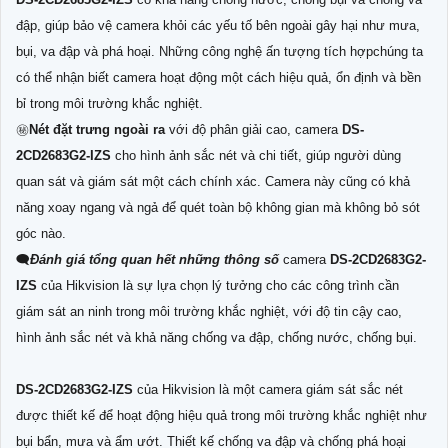
đập, giúp bảo vệ camera khỏi các yếu tố bên ngoài gây hại như mưa,
bụi, va đập và phá hoại. Những công nghệ ấn tượng tích hợpchúng ta
có thể nhận biết camera hoạt động một cách hiệu quả, ổn định và bền
bỉ trong môi trường khắc nghiệt.
㊙️
Nét đặt trưng ngoài ra
với độ phân giải cao, camera
DS-
2CD2683G2-IZS
cho hình ảnh sắc nét và chi tiết, giúp người dùng
quan sát và giám sát một cách chính xác. Camera này cũng có khả
năng xoay ngang và ngả để quét toàn bộ không gian mà không bỏ sót
góc nào.
🗨️
Đánh giá tổng quan hết những thông số
camera
DS-2CD2683G2-
IZS
của Hikvision là sự lựa chọn lý tưởng cho các công trình cần
giám sát an ninh trong môi trường khắc nghiệt, với độ tin cậy cao,
hình ảnh sắc nét và khả năng chống va đập, chống nước, chống bụi.
DS-2CD2683G2-IZS
của Hikvision là một camera giám sát sắc nét
được thiết kế để hoạt động hiệu quả trong môi trường khắc nghiệt như
bụi bẩn, mưa và ẩm ướt. Thiết kế chống va đập và chống phá hoại