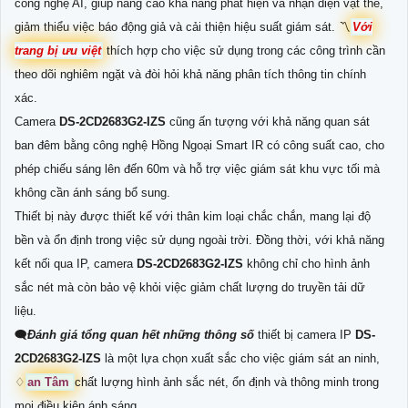
công nghệ AI, giúp nâng cao khả năng phát hiện và nhận diện vật thể,
giảm thiểu việc báo động giả và cải thiện hiệu suất giám sát. 〽
Với
trang bị ưu việt
thích hợp cho việc sử dụng trong các công trình cần
theo dõi nghiêm ngặt và đòi hỏi khả năng phân tích thông tin chính
xác.
Camera
DS-2CD2683G2-IZS
cũng ấn tượng với khả năng quan sát
ban đêm bằng công nghệ Hồng Ngoại Smart IR có công suất cao, cho
phép chiếu sáng lên đến 60m và hỗ trợ việc giám sát khu vực tối mà
không cần ánh sáng bổ sung.
Thiết bị này được thiết kế với thân kim loại chắc chắn, mang lại độ
bền và ổn định trong việc sử dụng ngoài trời. Đồng thời, với khả năng
kết nối qua IP, camera
DS-2CD2683G2-IZS
không chỉ cho hình ảnh
sắc nét mà còn bảo vệ khỏi việc giảm chất lượng do truyền tải dữ
liệu.
🗨️
Đánh giá tổng quan hết những thông số
thiết bị camera IP
DS-
2CD2683G2-IZS
là một lựa chọn xuất sắc cho việc giám sát an ninh,
♢
an Tâm
chất lượng hình ảnh sắc nét, ổn định và thông minh trong
mọi điều kiện ánh sáng.