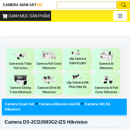
CAMERA GIÁM SÁT
360
DANH MỤC SẢN PHẨM
Lắp Camera
Hybird Light
Camera Ip Thân
Camera Full Color
Camera Ai
Full Color
Hikvision
Hikvision
Hikvision
Lắp Camera Hik
Phát Hiện Xe
Camera Chống
Camera Ultra 3k
Camera Ip AI Full
Trộm Hikvision
Hikvision
Color Hikvision
Camera Quan Sát
Camera Hikvision Giá Rẻ
Camera 360 Độ
Hikvision
Camera DS-2CD2683G2-IZS Hikvision