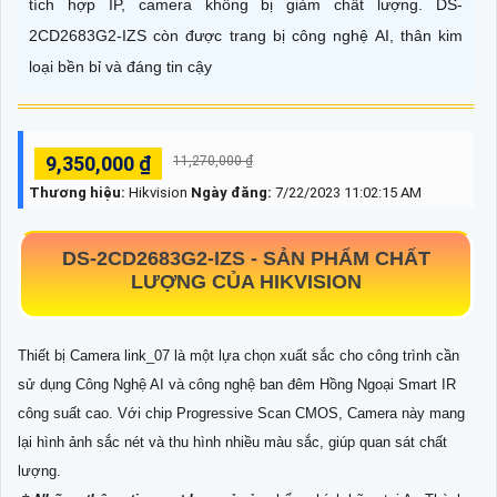
tích hợp IP, camera không bị giảm chất lượng. DS-
2CD2683G2-IZS còn được trang bị công nghệ AI, thân kim
loại bền bỉ và đáng tin cậy
9,350,000 ₫
11,270,000 ₫
Thương hiệu:
Hikvision
Ngày đăng:
7/22/2023 11:02:15 AM
DS-2CD2683G2-IZS
- SẢN PHẨM CHẤT
LƯỢNG CỦA HIKVISION
Thiết bị Camera link_07 là một lựa chọn xuất sắc cho công trình cần
sử dụng Công Nghệ AI và công nghệ ban đêm Hồng Ngoại Smart IR
công suất cao. Với chip Progressive Scan CMOS, Camera này mang
lại hình ảnh sắc nét và thu hình nhiều màu sắc, giúp quan sát chất
lượng.