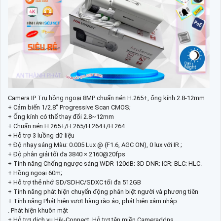
Camera IP Trụ hồng ngoại 8MP chuẩn nén H.265+, ống kính 2.8-12mm
+ Cảm biến 1/2.8" Progressive Scan CMOS;
+ Ống kính có thể thay đổi 2.8~12mm
+ Chuẩn nén H.265+/H.265/H.264+/H.264
+ Hỗ trợ 3 luồng dữ liệu
+ Độ nhạy sáng Màu: 0.005 Lux @ (F1.6, AGC ON), 0 lux với IR ;
+ Độ phân giải tối đa 3840 × 2160@20fps
+ Tính năng Chống ngược sáng WDR 120dB; 3D DNR; ICR; BLC; HLC.
+ Hồng ngoại 60m;
+ Hỗ trợ thẻ nhớ SD/SDHC/SDXC tối đa 512GB
+ Tính năng phát hiện chuyển động phân biệt người và phương tiên
+ Tính năng Phát hiện vượt hàng rào ảo, phát hiện xâm nhập
. Phát hiện khuôn mặt
+ Hỗ trợ dịch vụ Hik-Connect, Hỗ trợ tên miền Cameraddns