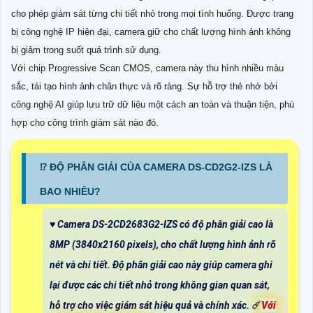
cho phép giám sát từng chi tiết nhỏ trong mọi tình huống. Được trang
bị công nghệ IP hiện đại, camera giữ cho chất lượng hình ảnh không
bị giảm trong suốt quá trình sử dụng.
Với chip Progressive Scan CMOS, camera này thu hình nhiều màu
sắc, tái tạo hình ảnh chân thực và rõ ràng. Sự hỗ trợ thẻ nhớ bởi
công nghệ AI giúp lưu trữ dữ liệu một cách an toàn và thuận tiện, phù
hợp cho công trình giám sát nào đó.
⁉️ ĐỘ PHÂN GIẢI CỦA CAMERA DS-CD2G2-IZS LÀ
BAO NHIÊU?
♥️ Camera DS-2CD2683G2-IZS có độ phân giải cao là
8MP (3840x2160 pixels), cho chất lượng hình ảnh rõ
nét và chi tiết. Độ phân giải cao này giúp camera ghi
lại được các chi tiết nhỏ trong không gian quan sát,
hỗ trợ cho việc giám sát hiệu quả và chính xác. ☄️
Với