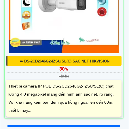
➠ DS-2CD2646G2-IZSU/SL(C) SẮC NÉT HIKVISION
30%
liên hệ
Thiết bị camera IP POE DS-2CD2646G2-IZSU/SL(C) chất
lượng 4.0 megapixel mang đến hình ảnh sắc nét, rõ ràng.
Với khả năng xem ban đêm qua hồng ngoại lên đến 60m,
thiết bị này...