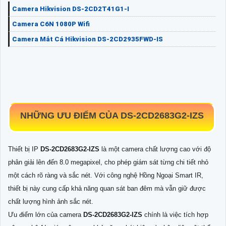
Camera Hikvision DS-2CD2T41G1-I
Camera C6N 1080P Wifi
Camera Mắt Cá Hikvision DS-2CD2935FWD-IS
NHỮNG ƯU ĐIỂM CỦA
DS-2CD2683G2-IZS
Thiết bị IP
DS-2CD2683G2-IZS
là một camera chất lượng cao với độ
phân giải lên đến 8.0 megapixel, cho phép giám sát từng chi tiết nhỏ
một cách rõ ràng và sắc nét. Với công nghệ Hồng Ngoại Smart IR,
thiết bị này cung cấp khả năng quan sát ban đêm mà vẫn giữ được
chất lượng hình ảnh sắc nét.
Ưu điểm lớn của camera
DS-2CD2683G2-IZS
chính là việc tích hợp