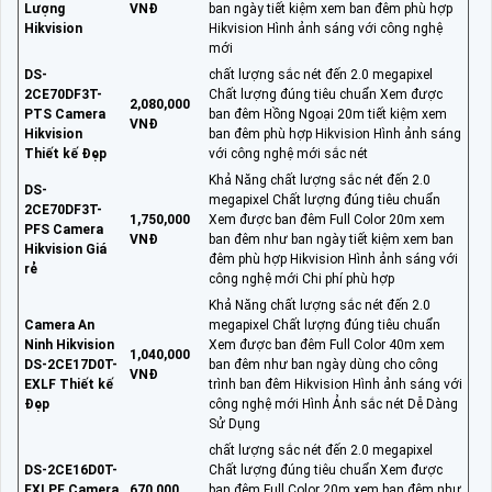
Lượng
VNĐ
ban ngày tiết kiệm xem ban đêm phù hợp
Hikvision
Hikvision Hình ảnh sáng với công nghệ
mới
DS-
chất lượng sắc nét đến 2.0 megapixel
2CE70DF3T-
Chất lượng đúng tiêu chuẩn Xem được
2,080,000
PTS Camera
ban đêm Hồng Ngoại 20m tiết kiệm xem
VNĐ
Hikvision
ban đêm phù hợp Hikvision Hình ảnh sáng
Thiết kế Đẹp
với công nghệ mới sắc nét
Khả Năng chất lượng sắc nét đến 2.0
DS-
megapixel Chất lượng đúng tiêu chuẩn
2CE70DF3T-
1,750,000
Xem được ban đêm Full Color 20m xem
PFS Camera
VNĐ
ban đêm như ban ngày tiết kiệm xem ban
Hikvision Giá
đêm phù hợp Hikvision Hình ảnh sáng với
rẻ
công nghệ mới Chi phí phù hợp
Khả Năng chất lượng sắc nét đến 2.0
Camera An
megapixel Chất lượng đúng tiêu chuẩn
Ninh Hikvision
Xem được ban đêm Full Color 40m xem
1,040,000
DS-2CE17D0T-
ban đêm như ban ngày dùng cho công
VNĐ
EXLF Thiết kế
trình ban đêm Hikvision Hình ảnh sáng với
Đẹp
công nghệ mới Hình Ảnh sắc nét Dễ Dàng
Sử Dụng
chất lượng sắc nét đến 2.0 megapixel
DS-2CE16D0T-
Chất lượng đúng tiêu chuẩn Xem được
EXLPF Camera
670,000
ban đêm Full Color 20m xem ban đêm như