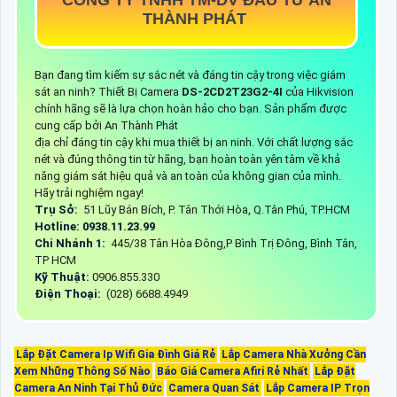
THÀNH PHÁT
Bạn đang tìm kiếm sự sắc nét và đáng tin cậy trong việc giám
sát an ninh? Thiết Bị Camera
DS-2CD2T23G2-4I
của Hikvision
chính hãng sẽ là lựa chọn hoàn hảo cho bạn. Sản phẩm được
cung cấp bởi An Thành Phát
địa chỉ đáng tin cậy khi mua thiết bị an ninh. Với chất lượng sắc
nét và đúng thông tin từ hãng, bạn hoàn toàn yên tâm về khả
năng giám sát hiệu quả và an toàn của không gian của mình.
Hãy trải nghiệm ngay!
Trụ Sở:
51 Lũy Bán Bích, P. Tân Thới Hòa, Q.Tân Phú, TP.HCM
Hotline: 0938.11.23.99
Chi Nhánh 1:
445/38 Tân Hòa Đông,P Bình Trị Đông, Bình Tân,
TP HCM
Kỹ Thuật:
0906.855.330
Điện Thoại:
(028) 6688.4949
Lắp Đặt Camera Ip Wifi Gia Đình Giá Rẻ
Lắp Camera Nhà Xưởng Cần
Xem Những Thông Số Nào
Báo Giá Camera Afiri Rẻ Nhất
Lắp Đặt
Camera An Ninh Tại Thủ Đức
Camera Quan Sát
Lắp Camera IP Trọn