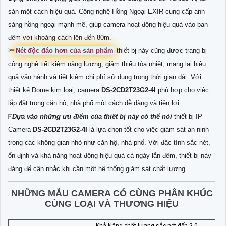
sản một cách hiệu quả. Công nghệ Hồng Ngoại EXIR cung cấp ánh
sáng hồng ngoại mạnh mẽ, giúp camera hoạt động hiệu quả vào ban
đêm với khoảng cách lên đến 80m.
🔦
Nét độc đáo hơn của sản phẩm
thiết bị này cũng được trang bị
công nghệ tiết kiệm năng lượng, giảm thiểu tỏa nhiệt, mang lại hiệu
quả vận hành và tiết kiệm chi phí sử dụng trong thời gian dài. Với
thiết kế Dome kim loại, camera
DS-2CD2T23G2-4I
phù hợp cho việc
lắp đặt trong căn hộ, nhà phố một cách dễ dàng và tiện lợi.
🀄
Dựa vào những ưu điểm của thiết bị này có thể nói
thiết bị IP
Camera
DS-2CD2T23G2-4I
là lựa chọn tốt cho việc giám sát an ninh
trong các không gian nhỏ như căn hộ, nhà phố. Với đặc tính sắc nét,
ổn định và khả năng hoạt động hiệu quả cả ngày lẫn đêm, thiết bị này
đáng để cân nhắc khi cần một hệ thống giám sát chất lượng.
NHỮNG MẪU CAMERA CÓ CÙNG PHÂN KHÚC
CÙNG LOẠI VÀ THƯƠNG HIỆU