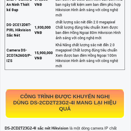
An Ninh Thiết
VNĐ
ban ngày tiết kiệm xem ban đêm phù hợp
kế Đẹp
Hikvision Hình ảnh sáng với công nghệ
mới
chất lượng sắc nét đến 2.0 megapixel
DS-2CE12D8T-
1,930,000
Chất lượng đúng tiêu chuẩn Xem được
PIRL Hikvision
VNĐ
ban đêm Hồng Ngoại 80m Hikvision Hình
Sắc Nét
ảnh sáng với công nghệ mới
Khả Năng chất lượng sắc nét đến 2.0
Camera DS-
megapixel Chất lượng đúng tiêu chuẩn
15,900,000
2CD7A26G0/P-
Xem được ban đêm Hồng Ngoại 100m
VNĐ
IZS
Hikvision Hình ảnh sáng với công nghệ
mới
CÔNG TRÌNH ĐƯỢC KHUYẾN NGHỊ
DÙNG
DS-2CD2T23G2-4I
MANG LẠI HIỆU
QUẢ
DS-2CD2T23G2-4I
sắc nét Hikvision
là một dòng camera IP chất