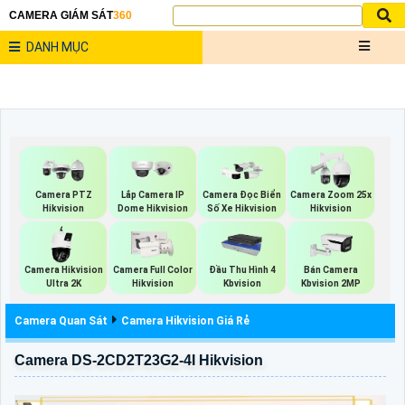
CAMERA GIÁM SÁT
360
DANH MỤC
Camera PTZ
Lắp Camera IP
Camera Đọc Biển
Camera Zoom 25x
Hikvision
Dome Hikvision
Số Xe Hikvision
Hikvision
Camera Hikvision
Camera Full Color
Đầu Thu Hình 4
Bán Camera
Ultra 2K
Hikvision
Kbvision
Kbvision 2MP
Camera Quan Sát
Camera Hikvision Giá Rẻ
Camera DS-2CD2T23G2-4I Hikvision