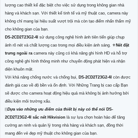
lượng cao thiết kế đặc biệt cho việc sử dụng trong không gian nhà
hàng và khách sạn. Với thiết kế tinh tế và mỹ thuật cao, camera này
không chỉ mang lại hiệu suất vượt trội mà còn tạo điểm nhấn thẩm mỹ
cho không gian của bạn.
DS-2CD2T23G2-4I
sử dụng công nghệ hình ảnh tiên tiến giúp chụp
ảnh rõ nét và chất lượng cao trong mọi điều kiện ánh sáng. ⚜️
Nét đặt
trưng ngoài ra
camera này cũng có khả năng ghi hình HD và hỗ trợ
công nghệ ghi hình thông minh như chuyển động phát hiện và nhận
diện khuôn mặt.
Với khả năng chống nước và chống bụi,
DS-2CD2T23G2-4I
còn được
đánh giá cao về độ bền và ổn định. Với Những Trang bị cao cấp Bạn
sẽ được cho camera hoạt động hiệu quả mà không bị ảnh hưởng bởi
điều kiện môi trường xấu.
🀄
Dựa vào những ưu điểm của thiết bị này có thể nói
DS-
2CD2T23G2-4I
sắc nét Hikvision
là sự lựa chọn hoàn hảo để tăng
cường an ninh và quản lý trong nhà hàng và khách sạn, đồng thời
mang đến vẻ đẹp mỹ thuật cho không gian của bạn.