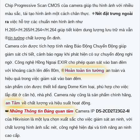
Chip Progressive Scan CMOS của camera giúp thu hình ảnh với nhiều
màu sắc, tái tạo hình ảnh một cách chân thực. ⚜️
Nét đặt trưng ngoài
ra
việc hỗ trợ các chuẩn nén hình ảnh như
H.265+/H.265/H.264+/H.264 giúp tiết kiệm dung lượng lưu trữ mà vẫn
®️
tin tưởng
chất lượng ổn định.
Camera còn được tích hợp tính năng Báo Động Chuyển Động giúp
giám sát chi tiết, cảnh báo ngay khi phát hiện có sự chuyển động nghi
ngờ. Công nghệ Hồng Ngoại EXIR cho phép quan sát vào ban đêm
với khoảng cách lên đến 80m, ®️
Hoàn toàn tin tưởng
an toàn và
hiệu quả trong việc giám sát vào ban đêm.
sản phẩm còn được thiết kế dạng Dome Kim loại, phù hợp cho việc
lắp đặt ở căn hộ, nhà phố. Camera này cũng là sản phẩm chính hãng,
an Tâm
về chất lượng và hiệu suất hoạt động.
👑
Những Thông tin Đáng quan tâm
Camera IP
DS-2CD2T23G2-4I
của Hikvision là một lựa chọn xuất sắc cho việc giám sát an ninh, với
chất lượng hình ảnh sắc nét, công nghệ hiện đại và tính năng an ninh
cao cấp.