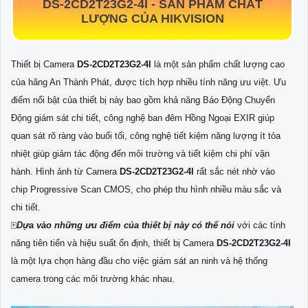
DS-2CD2T23G2-4I
-
SẢN PHẨM CHẤT
LƯỢNG CỦA HIKVISION
Thiết bị Camera
DS-2CD2T23G2-4I
là một sản phẩm chất lượng cao
của hãng An Thành Phát, được tích hợp nhiều tính năng ưu việt. Ưu
điểm nổi bật của thiết bị này bao gồm khả năng Báo Động Chuyển
Động giám sát chi tiết, công nghệ ban đêm Hồng Ngoại EXIR giúp
quan sát rõ ràng vào buổi tối, công nghệ tiết kiệm năng lượng ít tỏa
nhiệt giúp giảm tác động đến môi trường và tiết kiệm chi phí vận
hành. Hình ảnh từ Camera
DS-2CD2T23G2-4I
rất sắc nét nhờ vào
chip Progressive Scan CMOS, cho phép thu hình nhiều màu sắc và
chi tiết.
🀄
Dựa vào những ưu điểm của thiết bị này có thể nói
với các tính
năng tiên tiến và hiệu suất ổn định, thiết bị Camera
DS-2CD2T23G2-4I
là một lựa chọn hàng đầu cho việc giám sát an ninh và hệ thống
camera trong các môi trường khác nhau.