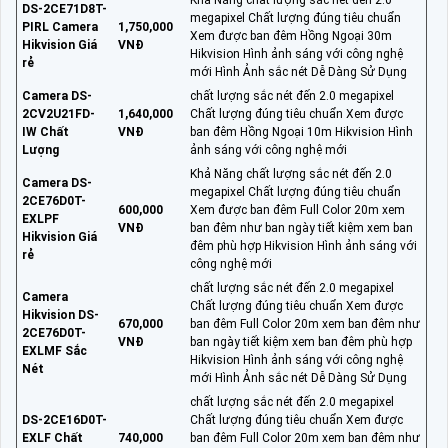
Khả Năng chất lượng sắc nét đến 2.0
DS-2CE71D8T-
megapixel Chất lượng đúng tiêu chuẩn
PIRL Camera
1,750,000
Xem được ban đêm Hồng Ngoại 30m
Hikvision Giá
VNĐ
Hikvision Hình ảnh sáng với công nghệ
rẻ
mới Hình Ảnh sắc nét Dễ Dàng Sử Dụng
Camera DS-
chất lượng sắc nét đến 2.0 megapixel
2CV2U21FD-
1,640,000
Chất lượng đúng tiêu chuẩn Xem được
IW Chất
VNĐ
ban đêm Hồng Ngoại 10m Hikvision Hình
Lượng
ảnh sáng với công nghệ mới
Khả Năng chất lượng sắc nét đến 2.0
Camera DS-
megapixel Chất lượng đúng tiêu chuẩn
2CE76D0T-
600,000
Xem được ban đêm Full Color 20m xem
EXLPF
VNĐ
ban đêm như ban ngày tiết kiệm xem ban
Hikvision Giá
đêm phù hợp Hikvision Hình ảnh sáng với
rẻ
công nghệ mới
chất lượng sắc nét đến 2.0 megapixel
Camera
Chất lượng đúng tiêu chuẩn Xem được
Hikvision DS-
670,000
ban đêm Full Color 20m xem ban đêm như
2CE76D0T-
VNĐ
ban ngày tiết kiệm xem ban đêm phù hợp
EXLMF Sắc
Hikvision Hình ảnh sáng với công nghệ
Nét
mới Hình Ảnh sắc nét Dễ Dàng Sử Dụng
chất lượng sắc nét đến 2.0 megapixel
DS-2CE16D0T-
Chất lượng đúng tiêu chuẩn Xem được
EXLF Chất
740,000
ban đêm Full Color 20m xem ban đêm như