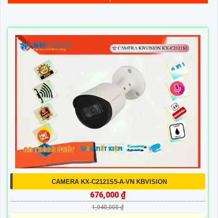
CAMERA KX-C2121S5-A-VN KBVISION
676,000 ₫
1,040,000 ₫