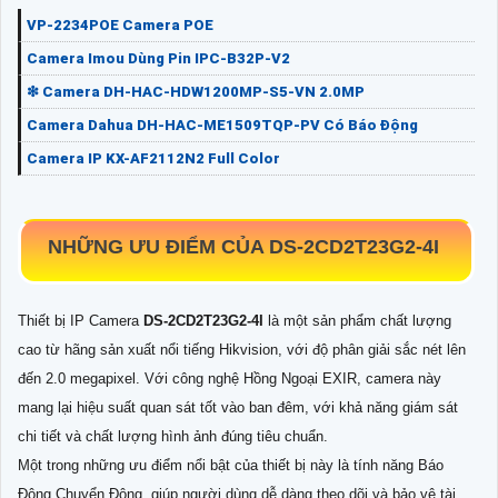
VP-2234POE Camera POE
Camera Imou Dùng Pin IPC-B32P-V2
❇ Camera DH-HAC-HDW1200MP-S5-VN 2.0MP
Camera Dahua DH-HAC-ME1509TQP-PV Có Báo Động
Camera IP KX-AF2112N2 Full Color
NHỮNG ƯU ĐIỂM CỦA
DS-2CD2T23G2-4I
Thiết bị IP Camera
DS-2CD2T23G2-4I
là một sản phẩm chất lượng
cao từ hãng sản xuất nổi tiếng Hikvision, với độ phân giải sắc nét lên
đến 2.0 megapixel. Với công nghệ Hồng Ngoại EXIR, camera này
mang lại hiệu suất quan sát tốt vào ban đêm, với khả năng giám sát
chi tiết và chất lượng hình ảnh đúng tiêu chuẩn.
Một trong những ưu điểm nổi bật của thiết bị này là tính năng Báo
Động Chuyển Động, giúp người dùng dễ dàng theo dõi và bảo vệ tài