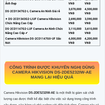
Ảnh Đẹp
VNĐ
VNĐ
3,070,000
4,500,000
DS-2CD1347G2-L Camera An Ninh Giá rẻ
VNĐ
VNĐ
✴ DS-2CD1343G2-LIUF Camera Hikvision
2,690,000
3,590,000
Chức Năng Cao Cấp
VNĐ
VNĐ
DS-2CD1147G2-LUF Camera An Ninh Chức
3,110,000
3,610,000
Năng Cao Cấp ✔
VNĐ
VNĐ
Camera Hikvision DS-2CD1147G0-UF Sắc
4,000,000
4,200,000
Nét
VNĐ
VNĐ
CÔNG TRÌNH ĐƯỢC KHUYẾN NGHỊ DÙNG
CAMERA HIKVISION
DS-2DE5232IW-AE
MANG LẠI HIỆU QUẢ
Camera Hikvision
DS-2DE5232IW-AE
là một thiết bị giám sát chất
lượng cao được thiết kế đặc biệt cho việc sử dụng trong công trình
xây dựng, cửa hàng và nhà xưởng với diện tích rộng. Camera này có