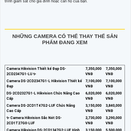
trình giám sát cho gia đình hoặc căn hộ của bạn.
NHỮNG CAMERA CÓ THỂ THAY THẾ SẢN
PHẨM ĐANG XEM
Camera Hikvision Thiết kế Đẹp DS-
7,350,000
7,350,000
2CD2347G1-LU ✨
VNĐ
VNĐ
Camera DS-2CD2347G1-L Hikvision Thiết kế
7,100,000
7,100,000
Đẹp
VNĐ
VNĐ
DS-2CD2327G1-L Hikvision Chức Năng Cao
6,020,000
6,020,000
Cấp
VNĐ
VNĐ
Camera DS-2CD1T47G2-LUF Chức Năng
3,150,000
3,840,000
Cao Cấp
VNĐ
VNĐ
✨ Camera Hikvision Sắc Nét DS-
2,730,000
3,290,000
2CD1T27G0-LUF
VNĐ
VNĐ
Camera Hikvision DS-2CD1347G2-LUF Hình
3,150,000
5,500,000