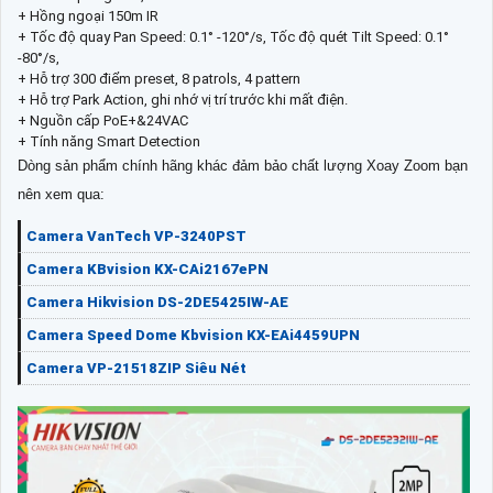
+ Hồng ngoại 150m IR
+ Tốc độ quay Pan Speed: 0.1° -120°/s, Tốc độ quét Tilt Speed: 0.1°
-80°/s,
+ Hỗ trợ 300 điểm preset, 8 patrols, 4 pattern
+ Hỗ trợ Park Action, ghi nhớ vị trí trước khi mất điện.
+ Nguồn cấp PoE+&24VAC
+ Tính năng Smart Detection
Dòng sản phẩm chính hãng khác đảm bảo chất lượng Xoay Zoom bạn
nên xem qua:
Camera VanTech VP-3240PST
Camera KBvision KX-CAi2167ePN
Camera Hikvision DS-2DE5425IW-AE
Camera Speed Dome Kbvision KX-EAi4459UPN
Camera VP-21518ZIP Siêu Nét