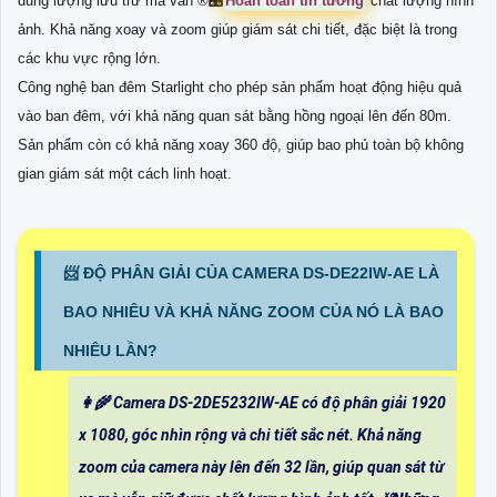
dung lượng lưu trữ mà vẫn ®️
🎛
Hoàn toàn tin tưởng
chất lượng hình
ảnh. Khả năng xoay và zoom giúp giám sát chi tiết, đặc biệt là trong
các khu vực rộng lớn.
Công nghệ ban đêm Starlight cho phép sản phẩm hoạt động hiệu quả
vào ban đêm, với khả năng quan sát bằng hồng ngoại lên đến 80m.
Sản phẩm còn có khả năng xoay 360 độ, giúp bao phủ toàn bộ không
gian giám sát một cách linh hoạt.
📨 ĐỘ PHÂN GIẢI CỦA CAMERA DS-DE22IW-AE LÀ
BAO NHIÊU VÀ KHẢ NĂNG ZOOM CỦA NÓ LÀ BAO
NHIÊU LẦN?
👩‍🌾 Camera DS-2DE5232IW-AE có độ phân giải 1920
x 1080, góc nhìn rộng và chi tiết sắc nét. Khả năng
zoom của camera này lên đến 32 lần, giúp quan sát từ