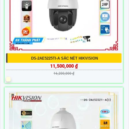
DS-2AE5225TI-A SẮC NÉT HIKVISION
11,500,000 ₫
16,200,000 ₫