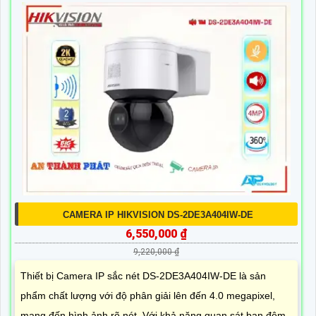
CAMERA IP HIKVISION DS-2DE3A404IW-DE
6,550,000 ₫
9,220,000 ₫
Thiết bị Camera IP sắc nét DS-2DE3A404IW-DE là sản
phẩm chất lượng với độ phân giải lên đến 4.0 megapixel,
mang đến hình ảnh rõ nét. Với khả năng quan sát ban đêm