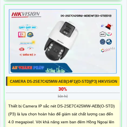
CAMERA DS-2SE7C425MW-AEB(14F1)(O-STD)(P3) HIKVISION
30%
liên hệ
Thiết bị Camera IP sắc nét DS-2SE7C425MW-AEB(O-STD)
(P3) là lựa chọn hoàn hảo để giám sát chất lượng cao đến
4.0 megapixel. Với khả năng xem ban đêm Hồng Ngoại lên