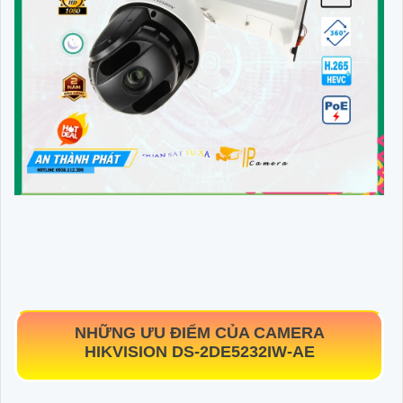
NHỮNG ƯU ĐIỂM CỦA CAMERA
HIKVISION
DS-2DE5232IW-AE