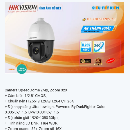
Camera SpeedDome 2Mp, Zoom 32X
+ Cảm biến 1/2.8" CMOS,
+ Chuấn nén H.265+/H.265/H.264+/H.264,
+ Độ nhạy sáng Ultra-low light Powered By DarkFighter Color:
0.005lux/F1.6, B/W:0.001lux/F1.6,
+ Độ phân giải 1920*1080:30fps,
+ Tính năng 3D DNR, True WDR,
+ Zoom quang :32x, Zoom số:16X