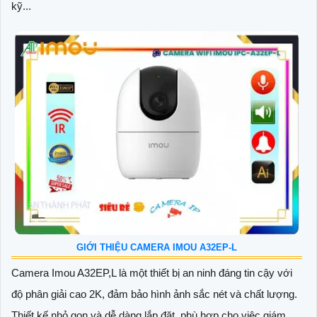
kỹ...
GIỚI THIỆU CAMERA IMOU A32EP-L
Camera Imou A32EP,L là một thiết bị an ninh đáng tin cậy với
độ phân giải cao 2K, đảm bảo hình ảnh sắc nét và chất lượng.
Thiết kế nhỏ gọn và dễ dàng lắp đặt, phù hợp cho việc giám