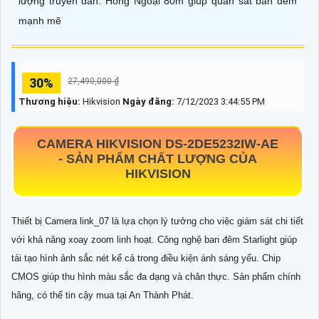
lượng truyền dẫn. Hồng Ngoại 80m giúp quan sát ban đêm
mạnh mẽ
30%
27,490,000 ₫
Thương hiệu:
Hikvision
Ngày đăng:
7/12/2023 3:44:55 PM
CAMERA HIKVISION
DS-2DE5232IW-AE
-
SẢN PHẨM CHẤT LƯỢNG CỦA
HIKVISION
Thiết bị Camera link_07 là lựa chọn lý tưởng cho việc giám sát chi tiết
với khả năng xoay zoom linh hoạt. Công nghệ ban đêm Starlight giúp
tái tạo hình ảnh sắc nét kể cả trong điều kiện ánh sáng yếu. Chip
CMOS giúp thu hình màu sắc đa dạng và chân thực. Sản phẩm chính
hãng, có thể tin cậy mua tại An Thành Phát.