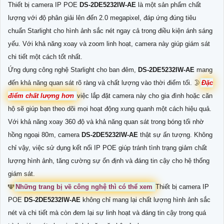
Thiết bị camera IP POE
DS-2DE5232IW-AE
là một sản phẩm chất
lượng với độ phân giải lên đến 2.0 megapixel, đáp ứng đúng tiêu
chuẩn Starlight cho hình ảnh sắc nét ngay cả trong điều kiện ánh sáng
yếu. Với khả năng xoay và zoom linh hoạt, camera này giúp giám sát
chi tiết một cách tốt nhất.
Ứng dụng công nghệ Starlight cho ban đêm,
DS-2DE5232IW-AE
mang
đến khả năng quan sát rõ ràng và chất lượng vào thời điểm tối. 🌛
Đặc
điểm chất lượng hơn
việc lắp đặt camera này cho gia đình hoặc căn
hộ sẽ giúp bạn theo dõi mọi hoạt động xung quanh một cách hiệu quả.
Với khả năng xoay 360 độ và khả năng quan sát trong bóng tối nhờ
hồng ngoại 80m, camera
DS-2DE5232IW-AE
thật sự ấn tượng. Không
chỉ vậy, việc sử dụng kết nối IP POE giúp tránh tình trạng giảm chất
lượng hình ảnh, tăng cường sự ổn định và đáng tin cậy cho hệ thống
giám sát.
🕎
Những trang bị về công nghệ thì có thể xem
Thiết bị camera IP
POE
DS-2DE5232IW-AE
không chỉ mang lại chất lượng hình ảnh sắc
nét và chi tiết mà còn đem lại sự linh hoạt và đáng tin cậy trong quá