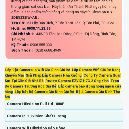
lượng và tính năng tốt, sản phẩm sẽ đem lại sự an tâm cho hệ
thống giám sát của bạn. Hãy thăm An Thành Phát ngay hôm nay
để mua sản phẩm chính hãng và đáng tin cậy từ Hikvision
DS-
2DE5232IW-AE
.
Trụ Sở:
51 Lũy Bán Bích, P. Tân Thới Hòa, Q.Tân Phú, TP.HCM
Hotline: 0938.11.23.99
Chi Nhánh 1:
445/38 Tân Hòa Đông,P Bình Trị Đông, Bình Tân,
TP HCM
Kỹ Thuật:
0906.855.330
Điện Thoại:
(028) 6688.4949
Lắp Đặt Camera Ip Wifi Gia Đình Giá Rẻ
Lắp Camera Wifi Giá Rẻ Đang
Khuyến Mãi
Giải Pháp Lắp Camera Nhà Xưởng
Công Ty Camera Quan
Sat Tại Cần Giờ Nhà Bè
Review Camera EZVIZ H7C 2 Ống Kính
Trọn
Bộ Camera Trường Học Giá Rẻ
Lắp camera báo động hồng ngoài cửa
hàng
Lắp Đặt Bộ Camera Gia ĐÌnh Giá Rẻ
Bộ 4 Camera Gia Đình Thu
âm
Camera Hikvision Full Hd 1080P
Camera Ip Hikvision Chất Lượng
Camera Wifi Hikvision Báo Động