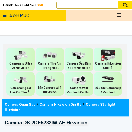
CAMERA GIÁM SÁT
360
DANH MỤC
Camera Ip Ultra
Camera Thu Âm
Camera Ống Kính
Camera Hikvision
2k Hikvision
Trong Nhà
Zoom Hikvision
Giá Rẻ
Hikvision
Lắp Camera Wifi
Camera Ngoài
Camera Wifi
Đầu Ghi Camera Ip
Hikvision
Trời Có Thu Âm
Vantech Có Báo
4 Vantech
Hik
Động
Camera Quan Sát
Camera Hikvision Giá Rẻ
Camera Starlight
Hikvision
Camera DS-2DE5232IW-AE Hikvision