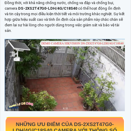
Đồng thời, với khả năng chống nước, chống va đập và chống bụi,
camera
DS-2XS2T47G0-LDH/4G/C18S40
có thể hoạt động ổn định
và tin cậy trong mọi điều kiện thời tiết và môi trường khắc nghiệt. Sự kết
hợp giữa hiệu suất cao và tính ổn định của sản phẩm này chắc chắn sẽ
đem lại sự hài lòng cho người dùng trong việc giám sát và bảo vệ tài
sản.
NHỮNG ƯU ĐIỂM CỦA
DS-2XS2T47G0-
LDH/4G/C18S40
CAMERA VỚI THÔNG SỐ