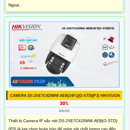
Ngoại...
CAMERA DS-2SE7C425MW-AEB(14F1)(O-STD)(P3) HIKVISION
30%
liên hệ
Thiết bị Camera IP sắc nét DS-2SE7C425MW-AEB(O-STD)
(P3) là lựa chọn hoàn hảo để giám sát chất lượng cao đến