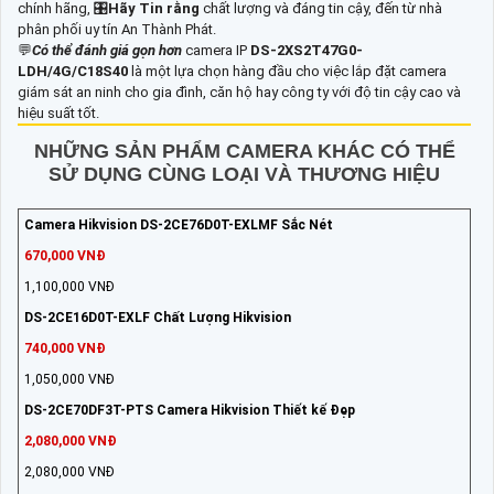
chính hãng, 🎛
Hãy Tin rằng
chất lượng và đáng tin cậy, đến từ nhà
phân phối uy tín An Thành Phát.
💬
Có thể đánh giá gọn hơn
camera IP
DS-2XS2T47G0-
LDH/4G/C18S40
là một lựa chọn hàng đầu cho việc lắp đặt camera
giám sát an ninh cho gia đình, căn hộ hay công ty với độ tin cậy cao và
hiệu suất tốt.
NHỮNG SẢN PHẨM CAMERA KHÁC CÓ THỂ
SỬ DỤNG CÙNG LOẠI VÀ THƯƠNG HIỆU
Camera Hikvision DS-2CE76D0T-EXLMF Sắc Nét
670,000 VNĐ
1,100,000 VNĐ
DS-2CE16D0T-EXLF Chất Lượng Hikvision
740,000 VNĐ
1,050,000 VNĐ
DS-2CE70DF3T-PTS Camera Hikvision Thiết kế Đẹp
2,080,000 VNĐ
2,080,000 VNĐ