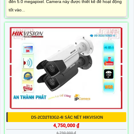
đến 5.0 megapixel. Camera này được thiết kế để hoạt động
tốt vào...
DS-2CD2T83G2-4I SẮC NÉT HIKVISION
4,750,000 ₫
6,790,000 ₫