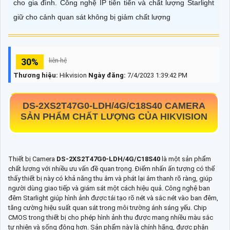
cho gia đình. Công nghệ IP tiên tiến và chất lượng Starlight
giữ cho cảnh quan sát không bị giảm chất lượng
30%
liên hệ
Thương hiệu:
Hikvision
Ngày đăng:
7/4/2023 1:39:42 PM
DS-2XS2T47G0-LDH/4G/C18S40
CAMERA
SẢN PHẨM CHẤT LƯỢNG CỦA HIKVISION
Thiết bị Camera
DS-2XS2T47G0-LDH/4G/C18S40
là một sản phẩm
chất lượng với nhiều ưu vấn đề quan trọng. Điểm nhấn ấn tượng có thể
thấy thiết bị này có khả năng thu âm và phát lại âm thanh rõ ràng, giúp
người dùng giao tiếp và giám sát một cách hiệu quả. Công nghệ ban
đêm Starlight giúp hình ảnh được tái tạo rõ nét và sắc nét vào ban đêm,
tăng cường hiệu suất quan sát trong môi trường ánh sáng yếu. Chip
CMOS trong thiết bị cho phép hình ảnh thu được mang nhiều màu sắc
tự nhiên và sống động hơn. Sản phẩm này là chính hãng, được phân