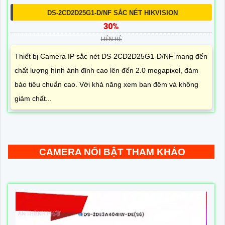
DS-2CD2D25G1-D/NF SẮC NÉT HIKVISION
30%
LIÊN HỆ
Thiết bị Camera IP sắc nét DS-2CD2D25G1-D/NF mang đến
chất lượng hình ảnh đỉnh cao lên đến 2.0 megapixel, đảm
bảo tiêu chuẩn cao. Với khả năng xem ban đêm và không
giảm chất...
CAMERA NỔI BẬT THAM KHẢO