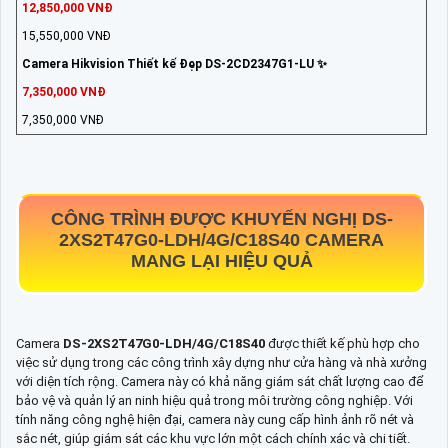
12,850,000 VNĐ
15,550,000 VNĐ
Camera Hikvision Thiết kế Đẹp DS-2CD2347G1-LU ✨
7,350,000 VNĐ
7,350,000 VNĐ
CÔNG TRÌNH ĐƯỢC KHUYẾN NGHỊ
DS-
2XS2T47G0-LDH/4G/C18S40
CAMERA
MANG LẠI HIỆU QUẢ
Camera
DS-2XS2T47G0-LDH/4G/C18S40
được thiết kế phù hợp cho
việc sử dụng trong các công trình xây dựng như cửa hàng và nhà xưởng
với diện tích rộng. Camera này có khả năng giám sát chất lượng cao để
bảo vệ và quản lý an ninh hiệu quả trong môi trường công nghiệp. Với
tính năng công nghệ hiện đại, camera này cung cấp hình ảnh rõ nét và
sắc nét, giúp giám sát các khu vực lớn một cách chính xác và chi tiết.