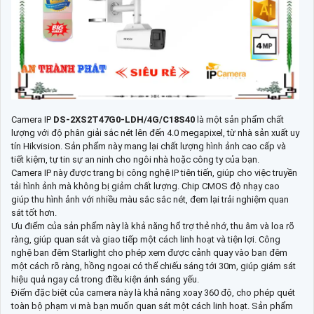
Camera IP
DS-2XS2T47G0-LDH/4G/C18S40
là một sản phẩm chất
lượng với độ phân giải sắc nét lên đến 4.0 megapixel, từ nhà sản xuất uy
tín Hikvision. Sản phẩm này mang lại chất lượng hình ảnh cao cấp và
tiết kiệm, tự tin sự an ninh cho ngôi nhà hoặc công ty của bạn.
Camera IP này được trang bị công nghệ IP tiên tiến, giúp cho việc truyền
tải hình ảnh mà không bị giảm chất lượng. Chip CMOS độ nhạy cao
giúp thu hình ảnh với nhiều màu sắc sắc nét, đem lại trải nghiệm quan
sát tốt hơn.
Ưu điểm của sản phẩm này là khả năng hổ trợ thẻ nhớ, thu âm và loa rõ
ràng, giúp quan sát và giao tiếp một cách linh hoạt và tiện lợi. Công
nghệ ban đêm Starlight cho phép xem được cảnh quay vào ban đêm
một cách rõ ràng, hồng ngoại có thể chiếu sáng tới 30m, giúp giám sát
hiệu quả ngay cả trong điều kiện ánh sáng yếu.
Điểm đặc biệt của camera này là khả năng xoay 360 độ, cho phép quét
toàn bộ phạm vi mà bạn muốn quan sát một cách linh hoạt. Sản phẩm