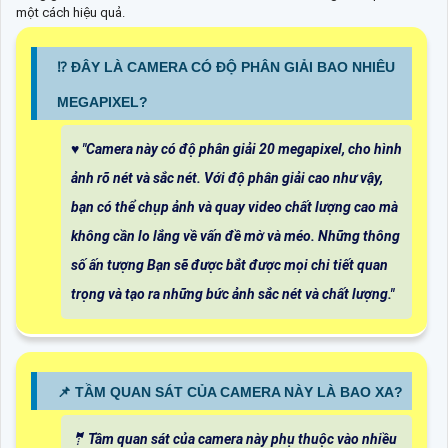
một cách hiệu quả.
⁉️ ĐÂY LÀ CAMERA CÓ ĐỘ PHÂN GIẢI BAO NHIÊU
MEGAPIXEL?
♥️ "Camera này có độ phân giải 20 megapixel, cho hình
ảnh rõ nét và sắc nét. Với độ phân giải cao như vậy,
bạn có thể chụp ảnh và quay video chất lượng cao mà
không cần lo lắng về vấn đề mờ và méo. Những thông
số ấn tượng Bạn sẽ được bắt được mọi chi tiết quan
trọng và tạo ra những bức ảnh sắc nét và chất lượng."
📌 TẦM QUAN SÁT CỦA CAMERA NÀY LÀ BAO XA?
🤵 Tầm quan sát của camera này phụ thuộc vào nhiều