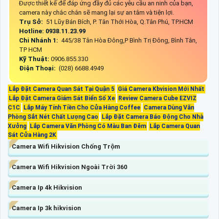
Được thiết kế để đáp ứng đầy đủ các yêu cầu an ninh của bạn,
camera này chắc chắn sẽ mang lại sự an tâm và tiện lợi.
Trụ Sở:
51 Lũy Bán Bích, P. Tân Thới Hòa, Q.Tân Phú, TP.HCM
Hotline: 0938.11.23.99
Chi Nhánh 1:
445/38 Tân Hòa Đông,P Bình Trị Đông, Bình Tân,
TP HCM
Kỹ Thuật:
0906.855.330
Điện Thoại:
(028) 6688.4949
Lắp Đặt Camera Quan Sát Tại Quận 5
Giá Camera Kbvision Mới Nhất
Lắp Đặt Camera Giám Sát Biển Số Xe
Review Camera Cube EZVIZ
C1C
Lắp Máy Tính Tiền Cho Cửa Hàng Coffee
Camera Dùng Văn
Phòng Sắt Nét Chất Lượng Cao
Lắp Đặt Camera Báo Động Cho Nhà
Xưởng
Lắp Camera Văn Phòng Có Màu Ban Đêm
Lắp Camera Quan
Sát Cửa Hàng 2K
Camera Wifi Hikvision Chống Trộm
Camera Wifi Hikvision Ngoài Trời 360
Camera Ip 4k Hikvision
Camera Ip 3k hikvision