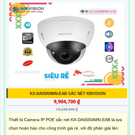
KX-DAI5004MN-EAB SẮC NÉT KBVISION
9,904,700 ₫
15,238,000 ₫
Thiết bị Camera IP POE sắc nét KX-DAi5004MN-EAB là lựa
chọn hoàn hảo cho công trình giá rẻ, với độ phân giải lên