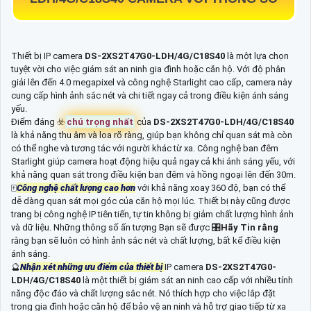
Thiết bị IP camera
DS-2XS2T47G0-LDH/4G/C18S40
là một lựa chọn
tuyệt vời cho việc giám sát an ninh gia đình hoặc căn hộ. Với độ phân
giải lên đến 4.0 megapixel và công nghệ Starlight cao cấp, camera này
cung cấp hình ảnh sắc nét và chi tiết ngay cả trong điều kiện ánh sáng
yếu.
Điểm đáng ☣️
chú trọng nhất
của
DS-2XS2T47G0-LDH/4G/C18S40
là khả năng thu âm và loa rõ ràng, giúp bạn không chỉ quan sát mà còn
có thể nghe và tương tác với người khác từ xa. Công nghệ ban đêm
Starlight giúp camera hoạt động hiệu quả ngay cả khi ánh sáng yếu, với
khả năng quan sát trong điều kiện ban đêm và hồng ngoại lên đến 30m.
🀄
Công nghệ chất lượng cao hơn
với khả năng xoay 360 độ, bạn có thể
dễ dàng quan sát mọi góc của căn hộ mọi lúc. Thiết bị này cũng được
trang bị công nghệ IP tiên tiến, tự tin không bị giảm chất lượng hình ảnh
và dữ liệu. Những thông số ấn tượng Bạn sẽ được 🎛
Hãy Tin rằng
rằng bạn sẽ luôn có hình ảnh sắc nét và chất lượng, bất kể điều kiện
ánh sáng.
🔮
Nhận xét những ưu điểm của thiết bị
IP camera
DS-2XS2T47G0-
LDH/4G/C18S40
là một thiết bị giám sát an ninh cao cấp với nhiều tính
năng độc đáo và chất lượng sắc nét. Nó thích hợp cho việc lắp đặt
trong gia đình hoặc căn hộ để bảo vệ an ninh và hỗ trợ giao tiếp từ xa