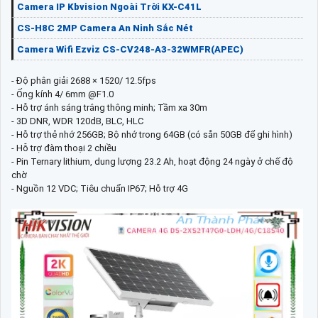
Camera IP Kbvision Ngoài Trời KX-C41L
CS-H8C 2MP Camera An Ninh Sắc Nét
Camera Wifi Ezviz CS-CV248-A3-32WMFR(APEC)
- Độ phân giải 2688 × 1520/ 12.5fps
- Ống kính 4/ 6mm @F1.0
- Hỗ trợ ánh sáng trắng thông minh; Tầm xa 30m
- 3D DNR, WDR 120dB, BLC, HLC
- Hỗ trợ thẻ nhớ 256GB; Bộ nhớ trong 64GB (có sẵn 50GB để ghi hình)
- Hỗ trợ đàm thoại 2 chiều
- Pin Ternary lithium, dung lượng 23.2 Ah, hoạt động 24 ngày ở chế độ
chờ
- Nguồn 12 VDC; Tiêu chuẩn IP67; Hỗ trợ 4G