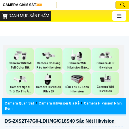
CAMERA GIÁM SÁT
360
DANH MỤC SẢN PHẨM
Camera Wifi 360
Camera Có Hàng
Camera Wifi
Camera AI IP
Full Color Hik
Rào Ảo Hikvision
Hikvision Báo
Hikvision
Động
Camera Wifi
Camera Ngoài
Camera Hikvision
Đầu Thu 16 Kênh
Hikvision
Trời Có Thu Âm
Ultra 2K
Hikvision
Hik
Camera Quan Sát
Camera Hikvision Giá Rẻ
Camera Hikvision Nhìn
Đêm
DS-2XS2T47G0-LDH/4G/C18S40 Sắc Nét Hikvision