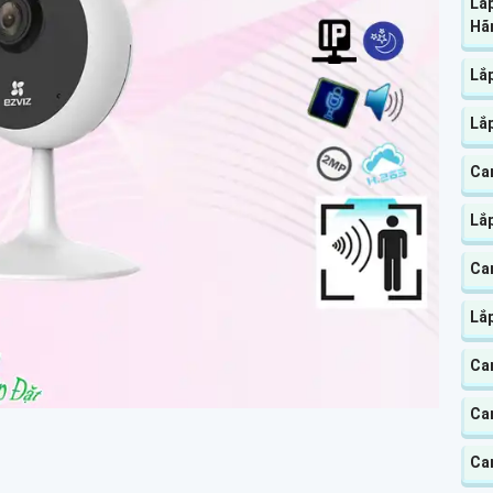
Lắ
Hã
Lắp
Lắ
Ca
Lắ
Ca
Lắ
Ca
Ca
Cam