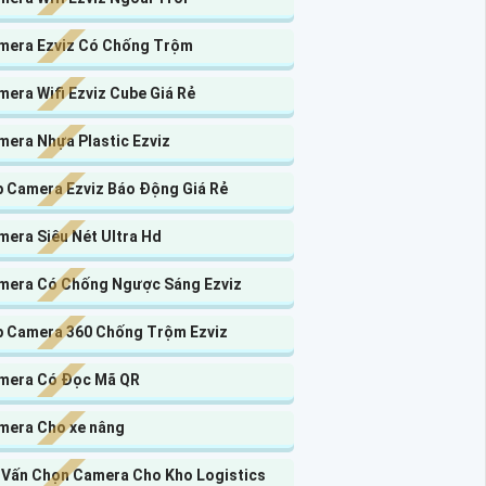
mera Ezviz Có Chống Trộm
era Wifi Ezviz Cube Giá Rẻ
mera Nhựa Plastic Ezviz
p Camera Ezviz Báo Động Giá Rẻ
mera Siêu Nét Ultra Hd
mera Có Chống Ngược Sáng Ezviz
p Camera 360 Chống Trộm Ezviz
mera Có Đọc Mã QR
mera Cho xe nâng
 Vấn Chọn Camera Cho Kho Logistics