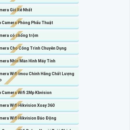
mera Giá Rẻ Nhất
p Camera Phòng Phẩu Thuật
mera có chống trộm
mera Cho Công Trình Chuyên Dụng
mera Nhìn Màn Hình Máy Tính
mera Wifi Imou Chính Hãng Chất Lượng
o
p Camera Wifi 2Mp Kbvision
era Wifi Hikvision Xoay 360
mera Wifi Hikvision Báo Động