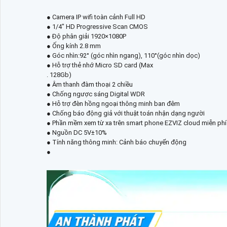
● Camera IP wifi toàn cảnh Full HD
● 1/4" HD Progressive Scan CMOS
● Độ phân giải 1920×1080P
● Ống kính 2.8 mm
● Góc nhìn:92° (góc nhìn ngang), 110°(góc nhìn dọc)
● Hỗ trợ thẻ nhớ Micro SD card (Max
. 128Gb)
● Âm thanh đàm thoại 2 chiều
● Chống ngược sáng Digital WDR
● Hỗ trợ đèn hồng ngoại thông minh ban đêm
● Chống báo động giả với thuật toán nhận dạng người
● Phần mềm xem từ xa trên smart phone EZVIZ cloud miễn phí
● Nguồn DC 5V±10%
● Tính năng thông minh: Cảnh báo chuyển động
●