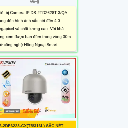
00 ₫
iết bị Camera IP DS-2TD2628T-3/QA
ng đến hình ảnh sắc nét đến 4.0
gapixel và chất lượng cao. Với khả
ng xem được ban đêm trong vòng 30m
ờ công nghệ Hồng Ngoại Smart...
S-2DF6223-CX(T5/316L) SẮC NÉT