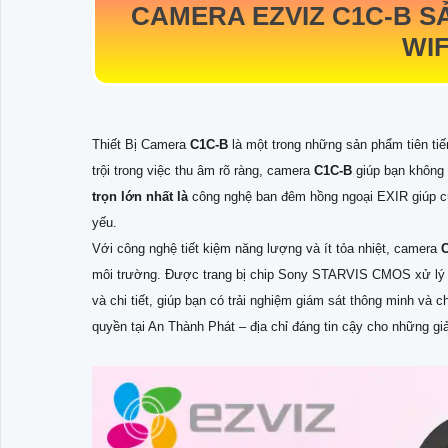
CAMERA EZVIZ
C1C-B
S
WIF
Thiết Bị Camera
C1C-B
là một trong những sản phẩm tiên tiế
trội trong việc thu âm rõ ràng, camera
C1C-B
giúp bạn không 
trọn lớn nhất là
công nghệ ban đêm hồng ngoại EXIR giúp cu
yếu.
Với công nghệ tiết kiệm năng lượng và ít tỏa nhiệt, camera
môi trường. Được trang bị chip Sony STARVIS CMOS xử lý 
và chi tiết, giúp bạn có trải nghiệm giám sát thông minh v
quyền tại An Thành Phát – địa chỉ đáng tin cậy cho những giải