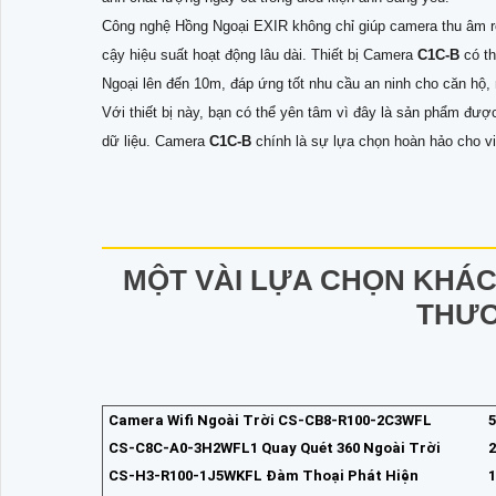
Công nghệ Hồng Ngoại EXIR không chỉ giúp camera thu âm rõ 
cậy hiệu suất hoạt động lâu dài. Thiết bị Camera
C1C-B
có t
Ngoại lên đến 10m, đáp ứng tốt nhu cầu an ninh cho căn hộ,
Với thiết bị này, bạn có thể yên tâm vì đây là sản phẩm được
dữ liệu. Camera
C1C-B
chính là sự lựa chọn hoàn hảo cho v
MỘT VÀI LỰA CHỌN KHÁC
THƯƠ
Camera Wifi Ngoài Trời CS-CB8-R100-2C3WFL
5
CS-C8C-A0-3H2WFL1 Quay Quét 360 Ngoài Trời
2
CS-H3-R100-1J5WKFL Đàm Thoại Phát Hiện
1