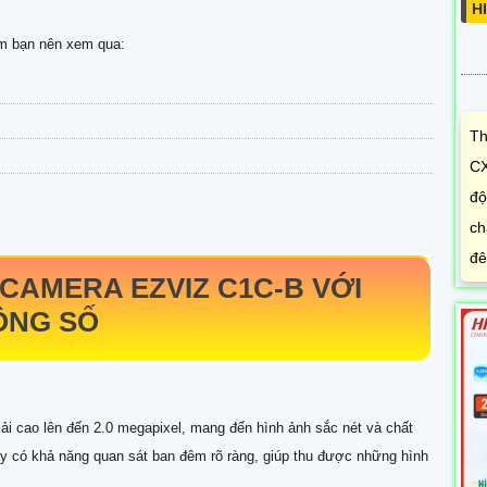
H
m bạn nên xem qua:
Th
CX
độ
ch
đê
 CAMERA EZVIZ
C1C-B
VỚI
ÔNG SỐ
iải cao lên đến 2.0 megapixel, mang đến hình ảnh sắc nét và chất
y có khả năng quan sát ban đêm rõ ràng, giúp thu được những hình