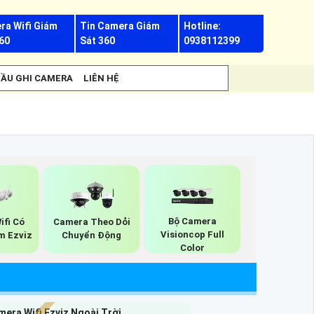
ra Wifi Giám
Tin Camera Giám
Hotline:
60
Sát 360
0938112399
ẦU GHI CAMERA
LIÊN HỆ
Bộ Camera
ifi Có
Camera Theo Dỏi
Visioncop Full
m Ezviz
Chuyển Động
Color
era Wifi Ezviz Ngoài Trời