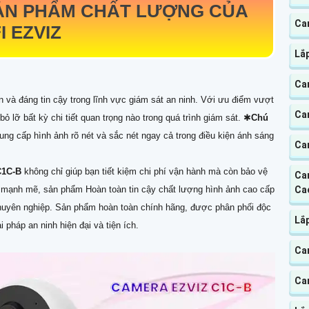
ẢN PHẨM CHẤT LƯỢNG CỦA
Ca
I EZVIZ
Lắ
Ca
n và đáng tin cậy trong lĩnh vực giám sát an ninh. Với ưu điểm vượt
Ca
bỏ lỡ bất kỳ chi tiết quan trọng nào trong quá trình giám sát. ✱
Chú
ng cấp hình ảnh rõ nét và sắc nét ngay cả trong điều kiện ánh sáng
Ca
C1C-B
không chỉ giúp bạn tiết kiệm chi phí vận hành mà còn bảo vệ
Ca
Ca
mạnh mẽ, sản phẩm Hoàn toàn tin cậy chất lượng hình ảnh cao cấp
à chuyên nghiệp. Sản phẩm hoàn toàn chính hãng, được phân phối độc
Lắ
 pháp an ninh hiện đại và tiện ích.
Cam
Ca