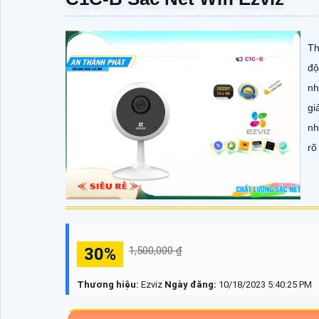
Th
độ
nh
gi
nh
rõ
30%
1,500,000 ₫
Thương hiệu:
Ezviz
Ngày đăng:
10/18/2023 5:40:25 PM