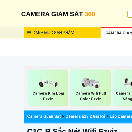
CAMERA GIÁM SÁT
360
DANH MỤC
SẢN PHẨM
CAMERA GIÁM
Camera Kim Loại
Camera Wifi Full
Camera 
Ezviz
Color Ezviz
Sáng
Camera Quan Sát
Camera Ezviz Giá Rẻ
Lắp Camera
C1C-B Sắc Nét Wifi Ezviz