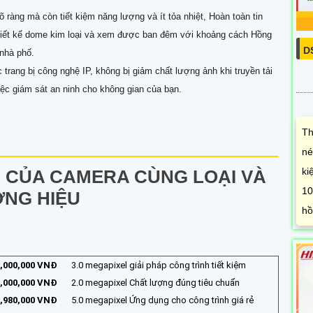
ràng mà còn tiết kiệm năng lượng và ít tỏa nhiệt, Hoàn toàn tin
hiết kế dome kim loại và xem được ban đêm với khoảng cách Hồng
D
 nhà phố.
 trang bị công nghệ IP, không bị giảm chất lượng ảnh khi truyền tải
iệc giám sát an ninh cho không gian của bạn.
Th
né
ki
 CỦA CAMERA CÙNG LOẠI VÀ
10
NG HIỆU
hồ
,000,000 VNĐ
3.0 megapixel giải pháp công trình tiết kiệm
,000,000 VNĐ
2.0 megapixel Chất lượng đúng tiêu chuẩn
,980,000 VNĐ
5.0 megapixel Ứng dụng cho công trình giá rẻ