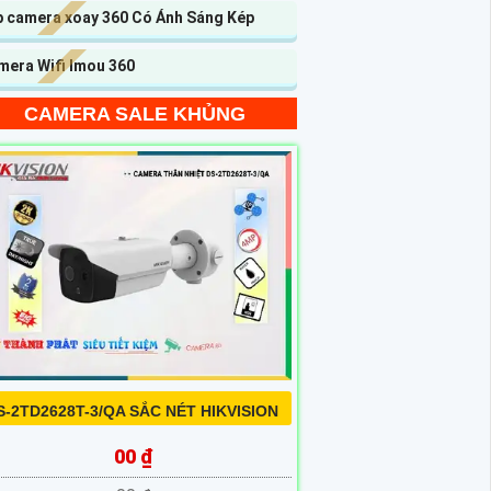
p camera xoay 360 Có Ánh Sáng Kép
mera Wifi Imou 360
CAMERA SALE KHỦNG
S-2TD2628T-3/QA SẮC NÉT HIKVISION
00 ₫