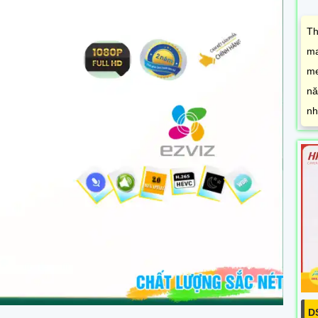
Th
ma
me
nă
nh
D