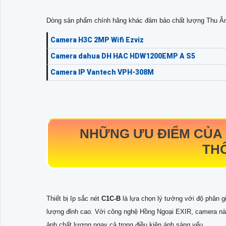
Dòng sản phẩm chính hãng khác đảm bảo chất lượng Thu Â
Camera H3C 2MP Wifi Ezviz
Camera dahua DH HAC HDW1200EMP A S5
Camera IP Vantech VPH-308M
NHỮNG ƯU ĐIỂM CỦA
TH
Thiết bị Ip sắc nét
C1C-B
là lựa chọn lý tưởng với độ phân g
lượng đỉnh cao. Với công nghệ Hồng Ngoại EXIR, camera nà
ảnh chất lượng ngay cả trong điều kiện ánh sáng yếu.