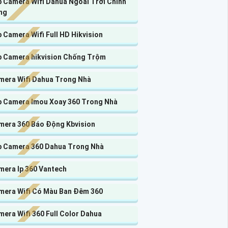
p Camera Wifi Dahua Ngoài Trời Chính
ng
 Camera Wifi Full HD Hikvision
p Camera hikvision Chống Trộm
mera Wifi Dahua Trong Nhà
p Camera Imou Xoay 360 Trong Nhà
mera 360 Báo Động Kbvision
p Camera 360 Dahua Trong Nhà
mera Ip 360 Vantech
mera Wifi Có Màu Ban Đêm 360
era Wifi 360 Full Color Dahua