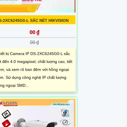
S-2XC6245G0-L SẮC NÉT HIKVISION
00 ₫
00 ₫
iết bị Camera IP DS-2XC6245G0-L sắc
t đến 4.0 megapixel, chất lượng cao, tiết
ệm, và xem rõ ban đêm với hồng ngoại
m. Sử dụng công nghệ IP chất lượng
ng ngoại SMD...