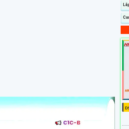
Lắ
Ca
D