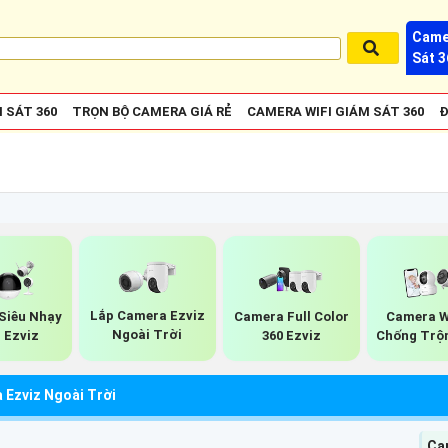
Came
Sát 3
 SÁT 360
TRỌN BỘ CAMERA GIÁ RẺ
CAMERA WIFI GIÁM SÁT 360
Đ
Lắp Camera Ezviz
Siêu Nhạy
Camera Full Color
Camera W
Ngoài Trời
 Ezviz
360 Ezviz
Chống Trộ
 Ezviz Ngoài Trời
Cam