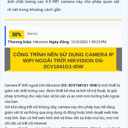
ảnh chất lượng cao 4.0 MP, camera này cho phép quan sát
rõ nét trong khoảng cách gần
30%
liên hệ
Thương hiệu:
Hikvision
Ngày đăng:
12/5/2023 1:59:25 PM
CÔNG TRÌNH NÊN SỬ DỤNG CAMERA IP
WIFI NGOÀI TRỜI HIKVISION
DS-
2CV1041G1-IDW
Camera IP Wifi ngoài trời Hikvision
DS-2CV1041G1-IDW
là một thiết bị
giám sát chất lượng cao, được thiết kế nhẹ và tinh tế mỹ thuật, là giải
pháp lý tưởng cho việc bảo vệ tài sản và an ninh môi trường bên ngoài
của bạn.
Với khả năng kết nối không dây, camera này cho phép bạn dễ dàng
giám sát từ xa thông qua ứng dụng di động hoặc trình duyệt web trên
máy tính. Bạn có thể xem hình ảnh và theo dõi sự kiện mọi lúc, mọi nơi
chỉ cần có kết nối Internet.