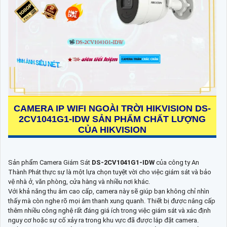
CAMERA IP WIFI NGOÀI TRỜI HIKVISION
DS-
2CV1041G1-IDW
SẢN PHẨM CHẤT LƯỢNG
CỦA HIKVISION
Sản phẩm Camera Giám Sát
DS-2CV1041G1-IDW
của công ty An
Thành Phát thực sự là một lựa chọn tuyệt vời cho việc giám sát và bảo
vệ nhà ở, văn phòng, cửa hàng và nhiều nơi khác.
Với khả năng thu âm cao cấp, camera này sẽ giúp bạn không chỉ nhìn
thấy mà còn nghe rõ mọi âm thanh xung quanh. Thiết bị được nâng cấp
thêm nhiều công nghệ rất đáng giá ích trong việc giám sát và xác định
nguy cơ hoặc sự cố xảy ra trong khu vực đã được lắp đặt camera.