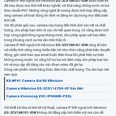
Camera IP Wifi ngoài trời Hikvision
DS-2CV1041G1-IDW
được thiết kế
để chịu được mọi thời tiết khắc nghiệt, với khả năng chống nước và bụi
theo chuẩn IP67. Những công nghệ ấn tượng được tích hợp đẳng cấp
rằng camera sẽ hoạt động ổn định và đáng tin cậy trong mọi điều kiện
thời tiết.
Với độ phân giải cao, camera này mang đến hình ảnh sắc nét và chất
lượng, cho phép bạn nhìn rõ các chi tiết quan trọng. nó cũng được tích
hợp công nghệ hồng ngoại thông minh, cho phép quan sát ban đêm
trong khoảng cách xa mà vẫn nhìn thấy rõ.
Camera IP Wifi ngoài trời Hikvision
DS-2CV1041G1-IDW
cũng đi kèm
với nhiều tính năng mang nhiều tiện ích như chức năng phát hiện chuyển
động, gửi cảnh báo qua email hoặc điện thoại khi phát hiện sự kiện
không mong muốn. nó cũng hỗ trợ lưu trữ đám mây, cho phép bạn lưu
trữ và truy cập dễ dàng vào các đoạn video đã ghi lại.
Dòng sản phẩm chính hãng khác đảm bảo chất lượng Thu Âm bạn nên
xem qua:
KX-WF41 Camera Giá Rẻ KBvision
Camera Hikvision DS-2CD1147G0-UF Sắc Nét
Camera Visioncop VSC-IP0060R-PSSL
Với thiết kế nhẹ và tinh tế mỹ thuật, camera IP Wifi ngoài trời Hikvision
DS-2CV1041G1-IDW
không chỉ đẳng cấp tính thẩm mỹ mà còn dễ