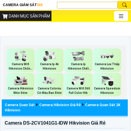
CAMERA GIÁM SÁT
360
DANH MỤC SẢN PHẨM
Camera Wifi
Camera Ip 4k
Camera Ip
Camera Lux Thấp
Hikvision Chống
Hikvision
Hikvision Chất
Hikvision
Trộm
Lượng
Camera Hikvision
Camera Colorvu
Camera Wifi 360
Camera Speedom
Nhìn Đêm
Có Màu Ban Đêm
Full Color Hik
Hikvision
Camera Quan Sát
Camera Hikvision Giá Rẻ
Camera Quan Sát 2K
Hikvision
Camera DS-2CV1041G1-IDW Hikvision Giá Rẻ