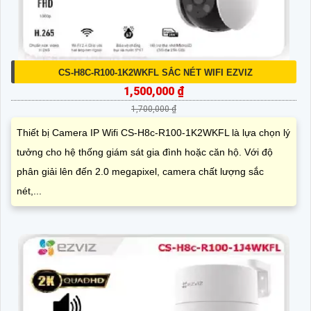
CS-H8C-R100-1K2WKFL SẮC NÉT WIFI EZVIZ
1,500,000 ₫
1,700,000 ₫
Thiết bị Camera IP Wifi CS-H8c-R100-1K2WKFL là lựa chọn lý
tưởng cho hệ thống giám sát gia đình hoặc căn hộ. Với độ
phân giải lên đến 2.0 megapixel, camera chất lượng sắc
nét,...