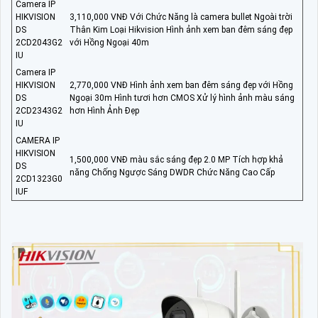
Camera IP
HIKVISION
3,110,000 VNĐ Với Chức Năng là camera bullet Ngoài trời
DS
Thân Kim Loại Hikvision Hình ảnh xem ban đêm sáng đẹp
2CD2043G2
với Hồng Ngoại 40m
IU
Camera IP
HIKVISION
2,770,000 VNĐ Hình ảnh xem ban đêm sáng đẹp với Hồng
DS
Ngoại 30m Hình tươi hơn CMOS Xử lý hình ảnh màu sáng
2CD2343G2
hơn Hình Ảnh Đẹp
IU
CAMERA IP
HIKVISION
1,500,000 VNĐ màu sắc sáng đẹp 2.0 MP Tích hợp khả
DS
năng Chống Ngược Sáng DWDR Chức Năng Cao Cấp
2CD1323G0
IUF