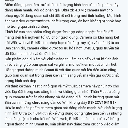
Điểm đáng quan tâm trước hết chất lượng hình ảnh của sản phẩm này
đáng nhấn mạnh. Với độ phân giải Ultra 2k 4.0 MP, camera này cho
phép người dùng quan sát chi tiết rõ nét trong mọi tình huống. Mọi hình
ảnh và video được truyền tải chất lượng cao, ổn hơn không bị nhoè hay
mờ trong quá trình sử dụng.
Thiết kế của sản phẩm cũng được tích hợp công nghệ tiên tiến để
mang đến trải nghiệm tối ưu cho người dùng. Camera có khả năng kết
nối Wifi, web và RJ45, cho phép bạn dễ dàng truy cập và quản lý từ xa.
Bên cạnh đó, camera cũng được tối ưu hóa hơn CMOS, giúp truyền tải
dữ liệu nhanh hơn và ổn định hơn.
Sản phẩm còn đi kèm với chức năng thu âm cao cấp và xử lý hình ảnh
thiếu sáng, giúp bạn quan sát và ghi lại mọi sự kiện một cách chi tiết.
Hồng ngoại thông minh Smart IR với tầm quan sát lên đến 30m cũng
giúp bạn quan sát trong điều kiện ánh sáng yếu mà vẫn giữ được chất
lượng hình ảnh đẹp.
Với thiết kế thân Plastic nhỏ gọn và mỹ thuật, camera này phù hợp cho
việc lắp đặt trong các công trình và không gian nhỏ. Thân Plastic cũng
giúp camera trở nên nhẹ nhàng và dễ dàng điều chỉnh hướng quan sát.
Bên cạnh những chức năng cần có Wifi không dây
DS-2CV1041G1-
IDW
là một sản phẩm camera giám sát đáng nhấn mạnh. Với chất lượng
hình ảnh Ultra 2k 4.0 MP, thiết kế ứng dụng công nghệ tiên tiến và những
tính năng tiện ích như kết nối Wifi, web, RJ45, thu âm cao cấp và hồng
ngoại thông minh Smart IR, sản phẩm này đáng xem xét cho việc giám