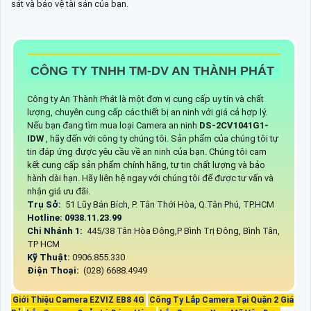
sát và bảo vệ tài sản của bạn.
CÔNG TY TNHH TM-DV AN THÀNH PHÁT
Công ty An Thành Phát là một đơn vị cung cấp uy tín và chất
lượng, chuyên cung cấp các thiết bị an ninh với giá cả hợp lý.
Nếu bạn đang tìm mua loại Camera an ninh
DS-2CV1041G1-
IDW
, hãy đến với công ty chúng tôi. Sản phẩm của chúng tôi tự
tin đáp ứng được yêu cầu về an ninh của bạn. Chúng tôi cam
kết cung cấp sản phẩm chính hãng, tự tin chất lượng và bảo
hành dài hạn. Hãy liên hệ ngay với chúng tôi để được tư vấn và
nhận giá ưu đãi.
Trụ Sở:
51 Lũy Bán Bích, P. Tân Thới Hòa, Q.Tân Phú, TP.HCM
Hotline: 0938.11.23.99
Chi Nhánh 1:
445/38 Tân Hòa Đông,P Bình Trị Đông, Bình Tân,
TP HCM
Kỹ Thuật:
0906.855.330
Điện Thoại:
(028) 6688.4949
Giới Thiệu Camera EZVIZ EB8 4G
Công Ty Lắp Camera Tại Quận 2 Giá