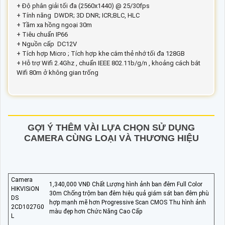
+ Độ phân giải tối đa (2560x1440) @ 25/30fps
+ Tính năng DWDR; 3D DNR; ICR;BLC, HLC
+ Tầm xa hồng ngoại 30m
+ Tiêu chuẩn IP66
+ Nguồn cấp DC12V
+ Tích hợp Micro ; Tích hợp khe cắm thẻ nhớ tối đa 128GB
+ Hỗ trợ Wifi 2.4Ghz , chuẩn IEEE 802.11b/g/n , khoảng cách bắt
Wifi 80m ở không gian trống
GỢI Ý THÊM VÀI LỰA CHỌN SỬ DỤNG
CAMERA CÙNG LOẠI VÀ THƯƠNG HIỆU
Camera
1,340,000 VNĐ Chất Lượng hình ảnh ban đêm Full Color
HIKVISiON
30m Chống trộm ban đêm hiệu quả giám sát ban đêm phù
DS
hợp mạnh mẽ hơn Progressive Scan CMOS Thu hình ảnh
2CD1027G0
màu đẹp hơn Chức Năng Cao Cấp
L