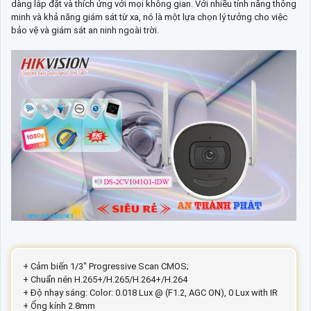
dàng lắp đặt và thích ứng với mọi không gian. Với nhiều tính năng thông
minh và khả năng giám sát từ xa, nó là một lựa chọn lý tưởng cho việc
bảo vệ và giám sát an ninh ngoài trời.
+ Cảm biến 1/3" Progressive Scan CMOS;
+ Chuẩn nén H.265+/H.265/H.264+/H.264
+ Độ nhạy sáng: Color: 0.018 Lux @ (F1.2, AGC ON), 0 Lux with IR
+ Ống kính 2.8mm