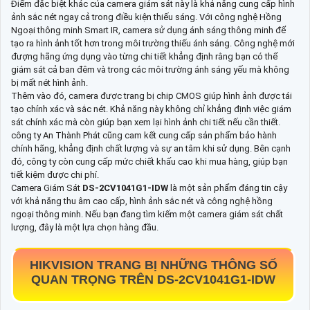
Điểm đặc biệt khác của camera giám sát này là khả năng cung cấp hình
ảnh sắc nét ngay cả trong điều kiện thiếu sáng. Với công nghệ Hồng
Ngoại thông minh Smart IR, camera sử dụng ánh sáng thông minh để
tạo ra hình ảnh tốt hơn trong môi trường thiếu ánh sáng. Công nghệ mới
đượng hãng ứng dụng vào từng chi tiết khẳng định rằng bạn có thể
giám sát cả ban đêm và trong các môi trường ánh sáng yếu mà không
bị mất nét hình ảnh.
Thêm vào đó, camera được trang bị chip CMOS giúp hình ảnh được tái
tạo chính xác và sắc nét. Khả năng này không chỉ khẳng định việc giám
sát chính xác mà còn giúp bạn xem lại hình ảnh chi tiết nếu cần thiết.
công ty An Thành Phát cũng cam kết cung cấp sản phẩm bảo hành
chính hãng, khẳng định chất lượng và sự an tâm khi sử dụng. Bên cạnh
đó, công ty còn cung cấp mức chiết khấu cao khi mua hàng, giúp bạn
tiết kiệm được chi phí.
Camera Giám Sát
DS-2CV1041G1-IDW
là một sản phẩm đáng tin cậy
với khả năng thu âm cao cấp, hình ảnh sắc nét và công nghệ hồng
ngoại thông minh. Nếu bạn đang tìm kiếm một camera giám sát chất
lượng, đây là một lựa chọn hàng đầu.
HIKVISION TRANG BỊ NHỮNG THÔNG SỐ
QUAN TRỌNG TRÊN
DS-2CV1041G1-IDW