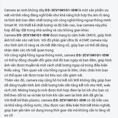
Camera an ninh không dây
DS-2CV1041G1-IDW
là một sản phẩm ưu
việt với tính năng đáng nghĩ Đến như khả năng tích hợp thu âm rõ ràng
và hình ảnh ban đêm chất lượng với công nghệ hồng ngoại thông minh
Smart IR. Với thiết kế chất lượng và độ bền cao, loại camera này phù
hợp để lắp đặt trong nhà xưởng và các không gian khác.
Camera
DS-2CV1041G1-IDW
được trang bị cảm biến CMOS, giúp hình
ảnh trở nên sắc nét hơn. Với độ phân giải Ultra 2k 4.0 MP, camera này
cho hình ảnh rõ ràng và chi tiết đến từng số, giúp bạn có thể dễ dàng
nhận diện các chi tiết quan trọng.
Với công nghệ hồng ngoại thông minh, camera
DS-2CV1041G1-IDW
có thể tự động chuyển đổi giữa chế độ ban ngày và ban đêm, giúp hình
ảnh vẫn được truyền tải một cách chất lượng ngay cả trong điều kiện
thiếu sáng. Tầm quan sát của hồng ngoại là 30m, chắc chắn hơn bạn
có thể quan sát được toàn bộ khu vực cần giám sát.
Thêm vào đó, camera này cũng hỗ trợ kết nối Wifi không dây, giúp bạn
dễ dàng truyền hình ảnh chất lượng trên nền tảng kết nối như Wifi, web
và RJ45. Những trang bị mới được tích hợp đem lại lợi ích cho bạn có
thể theo dõi từ xa và tiện lợi hơn khi cần xem lại hình ảnh đã ghi lại.
Với thiết kế thân plastic, camera
DS-2CV1041G1-IDW
có độ bền cao
và khả năng chống nước, chịu được các điều kiện thời tiết khắc nghiệt,
giúp bạn yên tâm sử dụng trong thời gian dài mà không cần lo lắng về
sự cố.