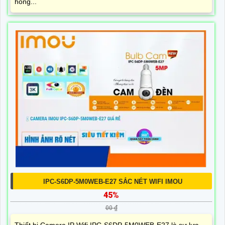
hồng...
IPC-S6DP-5M0WEB-E27 SẮC NÉT WIFI IMOU
45%
00 ₫