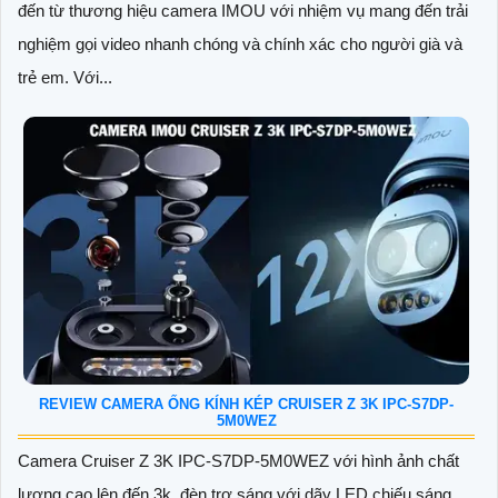
đến từ thương hiệu camera IMOU với nhiệm vụ mang đến trải
nghiệm gọi video nhanh chóng và chính xác cho người già và
trẻ em. Với...
REVIEW CAMERA ỐNG KÍNH KÉP CRUISER Z 3K IPC-S7DP-
5M0WEZ
Camera Cruiser Z 3K IPC-S7DP-5M0WEZ với hình ảnh chất
lượng cao lên đến 3k, đèn trợ sáng với dãy LED chiếu sáng