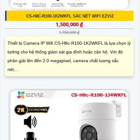
CS-H8C-R100-1K2WKFL SẮC NÉT WIFI EZVIZ
1,500,000 ₫
1,700,000 ₫
Thiết bị Camera IP Wifi CS-H8c-R100-1K2WKFL là lựa chọn lý
tưởng cho hệ thống giám sát gia đình hoặc căn hộ. Với độ
phân giải lên đến 2.0 megapixel, camera chất lượng sắc
nét,...