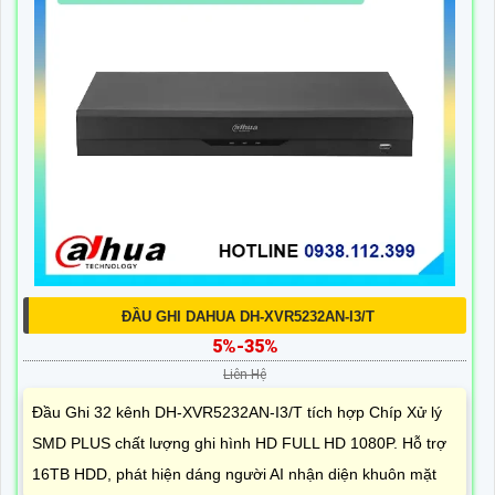
ĐẦU GHI DAHUA DH-XVR5232AN-I3/T
5%-35%
Liên Hệ
Đầu Ghi 32 kênh DH-XVR5232AN-I3/T tích hợp Chíp Xử lý
SMD PLUS chất lượng ghi hình HD FULL HD 1080P. Hỗ trợ
16TB HDD, phát hiện dáng người AI nhận diện khuôn mặt