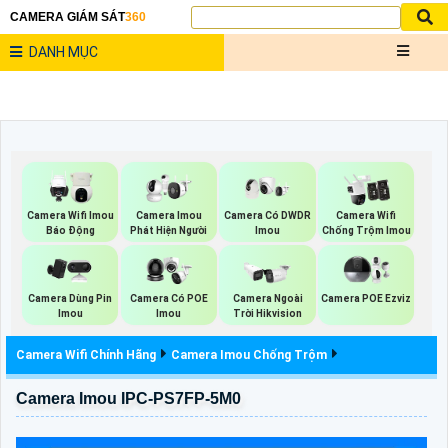
CAMERA GIÁM SÁT
360
DANH MỤC
Camera Wifi Imou
Camera Imou
Camera Có DWDR
Camera Wifi
Báo Động
Phát Hiện Người
Imou
Chống Trộm Imou
Camera Dùng Pin
Camera Có POE
Camera Ngoài
Camera POE Ezviz
Imou
Imou
Trời Hikvision
Camera Wifi Chính Hãng
Camera Imou Chống Trộm
Camera Imou IPC-PS7FP-5M0