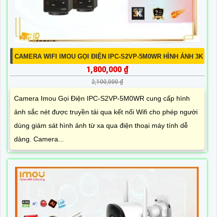
CAMERA WIFI IMOU GỌI ĐIỆN IPC-S2VP-5M0WR HÌNH ẢNH 3K
1,800,000 ₫
2,100,000 ₫
Camera Imou Gọi Điện IPC-S2VP-5M0WR cung cấp hình
ảnh sắc nét được truyền tải qua kết nối Wifi cho phép người
dùng giám sát hình ảnh từ xa qua điện thoại máy tính dễ
dàng. Camera...