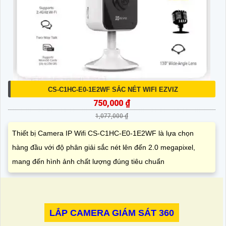
CS-C1HC-E0-1E2WF SẮC NÉT WIFI EZVIZ
750,000 ₫
1,077,000 ₫
Thiết bị Camera IP Wifi CS-C1HC-E0-1E2WF là lựa chọn
hàng đầu với độ phân giải sắc nét lên đến 2.0 megapixel,
mang đến hình ảnh chất lượng đúng tiêu chuẩn
LẮP CAMERA GIÁM SÁT 360