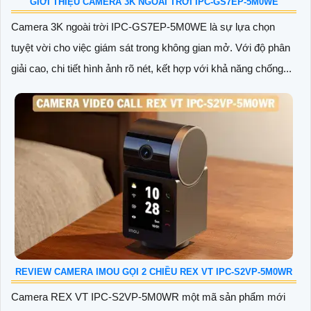
GIỚI THIỆU CAMERA 3K NGOÀI TRỜI IPC-GS7EP-5M0WE
Camera 3K ngoài trời IPC-GS7EP-5M0WE là sự lựa chọn
tuyệt vời cho việc giám sát trong không gian mở. Với độ phân
giải cao, chi tiết hình ảnh rõ nét, kết hợp với khả năng chống...
REVIEW CAMERA IMOU GỌI 2 CHIỀU REX VT IPC-S2VP-5M0WR
Camera REX VT IPC-S2VP-5M0WR một mã sản phẩm mới