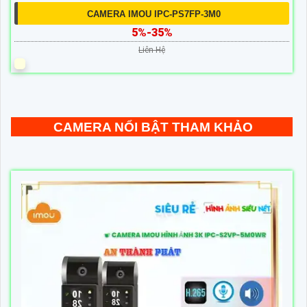
CAMERA IMOU IPC-PS7FP-3M0
5%-35%
Liên Hệ
CAMERA NỔI BẬT THAM KHẢO