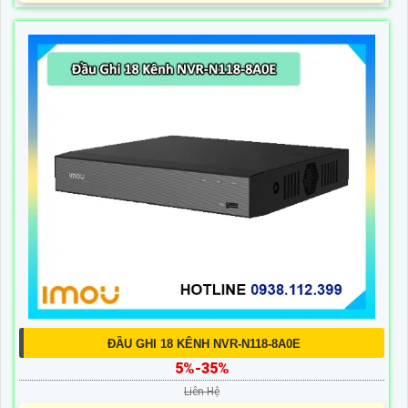
ĐẦU GHI 18 KÊNH NVR-N118-8A0E
5%-35%
Liên Hệ