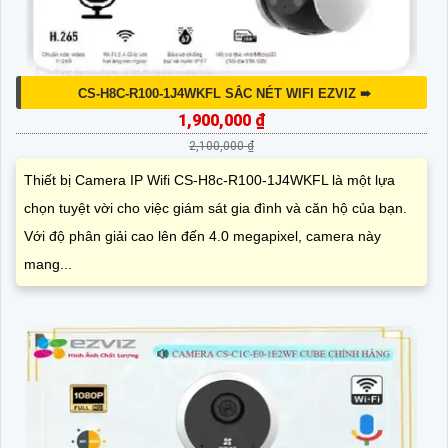
CS-H8C-R100-1J4WKFL SẮC NÉT WIFI EZVIZ ➠
1,900,000 ₫
2,100,000 ₫
Thiết bị Camera IP Wifi CS-H8c-R100-1J4WKFL là một lựa
chọn tuyệt vời cho việc giám sát gia đình và căn hộ của bạn.
Với độ phân giải cao lên đến 4.0 megapixel, camera này
mang...