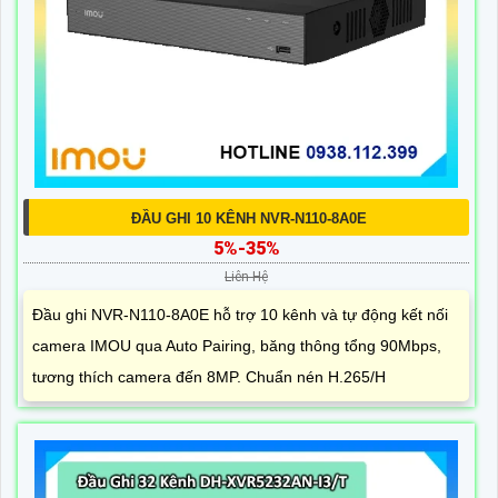
ĐẦU GHI 10 KÊNH NVR-N110-8A0E
5%-35%
Liên Hệ
Đầu ghi NVR-N110-8A0E hỗ trợ 10 kênh và tự động kết nối
camera IMOU qua Auto Pairing, băng thông tổng 90Mbps,
tương thích camera đến 8MP. Chuẩn nén H.265/H