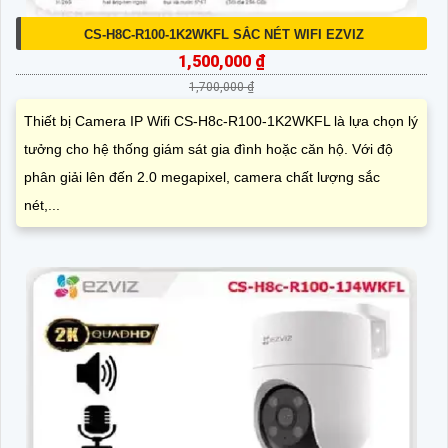
CS-H8C-R100-1K2WKFL SẮC NÉT WIFI EZVIZ
1,500,000 ₫
1,700,000 ₫
Thiết bị Camera IP Wifi CS-H8c-R100-1K2WKFL là lựa chọn lý
tưởng cho hệ thống giám sát gia đình hoặc căn hộ. Với độ
phân giải lên đến 2.0 megapixel, camera chất lượng sắc
nét,...