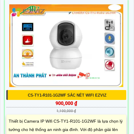
CS-TY1-R101-1G2WF SẮC NÉT WIFI EZVIZ
900,000 ₫
1,100,000 ₫
Thiết bị Camera IP Wifi CS-TY1-R101-1G2WF là lựa chọn lý
tưởng cho hệ thống an ninh gia đình. Với độ phân giải lên