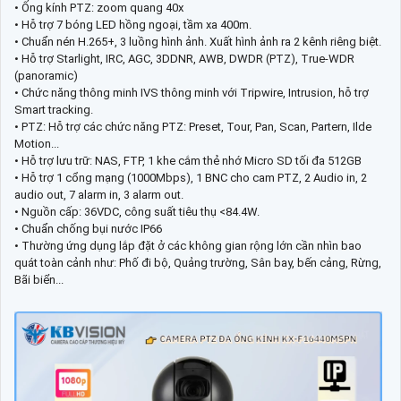
• Ống kính PTZ: zoom quang 40x
• Hỗ trợ 7 bóng LED hồng ngoại, tầm xa 400m.
• Chuẩn nén H.265+, 3 luồng hình ảnh. Xuất hình ảnh ra 2 kênh riêng biệt.
• Hỗ trợ Starlight, IRC, AGC, 3DDNR, AWB, DWDR (PTZ), True-WDR
(panoramic)
• Chức năng thông minh IVS thông minh với Tripwire, Intrusion, hỗ trợ
Smart tracking.
• PTZ: Hỗ trợ các chức năng PTZ: Preset, Tour, Pan, Scan, Partern, Ilde
Motion...
• Hỗ trợ lưu trữ: NAS, FTP, 1 khe cắm thẻ nhớ Micro SD tối đa 512GB
• Hỗ trợ 1 cổng mạng (1000Mbps), 1 BNC cho cam PTZ, 2 Audio in, 2
audio out, 7 alarm in, 3 alarm out.
• Nguồn cấp: 36VDC, công suất tiêu thụ <84.4W.
• Chuẩn chống bụi nước IP66
• Thường ứng dụng lắp đặt ở các không gian rộng lớn cần nhìn bao
quát toàn cảnh như: Phố đi bộ, Quảng trường, Sân bay, bến cảng, Rừng,
Bãi biển...