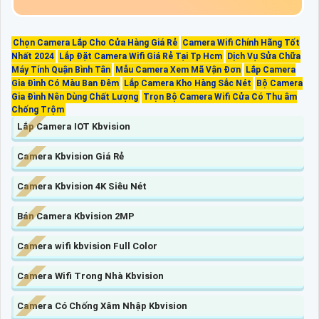
Chọn Camera Lắp Cho Cửa Hàng Giá Rẻ
Camera Wifi Chính Hãng Tốt
Nhất 2024
Lắp Đặt Camera Wifi Giá Rẻ Tại Tp Hcm
Dịch Vụ Sửa Chữa
Máy Tính Quận Bình Tân
Mẫu Camera Xem Mã Vận Đơn
Lắp Camera
Gia Đình Có Màu Ban Đêm
Lắp Camera Kho Hàng Sắc Nét
Bộ Camera
Gia Đình Nên Dùng Chất Lượng
Trọn Bộ Camera Wifi Cửa Có Thu âm
Chống Trộm
Lắp Camera IOT Kbvision
Camera Kbvision Giá Rẻ
Camera Kbvision 4K Siêu Nét
Bán Camera Kbvision 2MP
Camera wifi kbvision Full Color
Camera Wifi Trong Nhà Kbvision
Camera Có Chống Xâm Nhập Kbvision