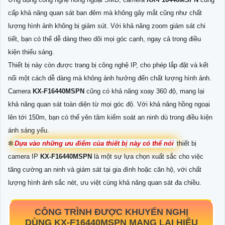
cấp khả năng quan sát ban đêm mà không gây mắt cũng như chất
lượng hình ảnh không bị giảm sút. Với khả năng zoom giám sát chi
tiết, bạn có thể dễ dàng theo dõi mọi góc cạnh, ngay cả trong điều
kiện thiếu sáng.
Thiết bị này còn được trang bị công nghệ IP, cho phép lắp đặt và kết
nối một cách dễ dàng mà không ảnh hưởng đến chất lượng hình ảnh.
Camera
KX-F16440MSPN
cũng có khả năng xoay 360 độ, mang lại
khả năng quan sát toàn diện từ mọi góc độ. Với khả năng hồng ngoại
lên tới 150m, bạn có thể yên tâm kiểm soát an ninh dù trong điều kiện
ánh sáng yếu.
❇
Dựa vào những ưu điểm của thiết bị này có thể nói
thiết bị
camera IP
KX-F16440MSPN
là một sự lựa chọn xuất sắc cho việc
tăng cường an ninh và giám sát tại gia đình hoặc căn hộ, với chất
lượng hình ảnh sắc nét, ưu việt cùng khả năng quan sát đa chiều.
CÔNG TRÌNH ĐƯỢC KHUYẾN NGHỊ
DÙNG
KX-F16440MSPN
MANG LẠI HIỆU