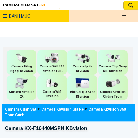
CAMERA GIÁM SÁT
360
DANH MỤC
Camera Hồng
Camera Wifi 360
Camera Ip 4k
Camera Chip Sony
Ngoại Kbvision
Kbvision Full
Kbvision
NIR KBvision
Color
Camera Wifi
Camera Kbvision
Đầu Ghi Ip 8 Kênh
Camera Kbvision
Kbvision
2K
Kbvision
Chống Trộm
Camera Quan Sát
Camera Kbvision Giá Rẻ
Camera Kbvision 360
Toàn Cảnh
Camera KX-F16440MSPN KBvision