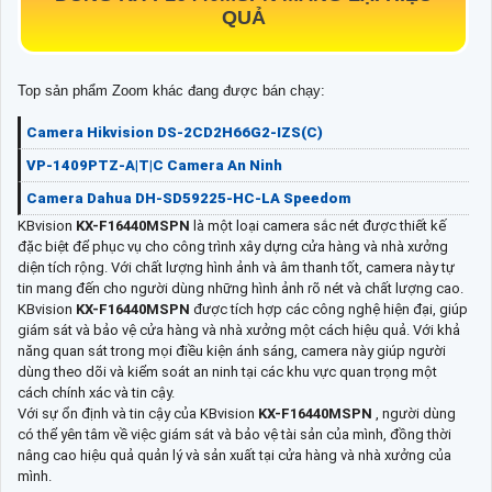
QUẢ
Top sản phẩm Zoom khác đang được bán chạy:
Camera Hikvision DS-2CD2H66G2-IZS(C)
VP-1409PTZ-A|T|C Camera An Ninh
Camera Dahua DH-SD59225-HC-LA Speedom
KBvision
KX-F16440MSPN
là một loại camera sắc nét được thiết kế
đặc biệt để phục vụ cho công trình xây dựng cửa hàng và nhà xưởng
diện tích rộng. Với chất lượng hình ảnh và âm thanh tốt, camera này tự
tin mang đến cho người dùng những hình ảnh rõ nét và chất lượng cao.
KBvision
KX-F16440MSPN
được tích hợp các công nghệ hiện đại, giúp
giám sát và bảo vệ cửa hàng và nhà xưởng một cách hiệu quả. Với khả
năng quan sát trong mọi điều kiện ánh sáng, camera này giúp người
dùng theo dõi và kiểm soát an ninh tại các khu vực quan trọng một
cách chính xác và tin cậy.
Với sự ổn định và tin cậy của KBvision
KX-F16440MSPN
, người dùng
có thể yên tâm về việc giám sát và bảo vệ tài sản của mình, đồng thời
nâng cao hiệu quả quản lý và sản xuất tại cửa hàng và nhà xưởng của
mình.