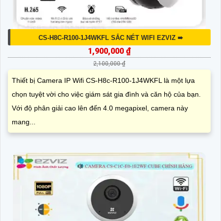
CS-H8C-R100-1J4WKFL SẮC NÉT WIFI EZVIZ ➠
1,900,000 ₫
2,100,000 ₫
Thiết bị Camera IP Wifi CS-H8c-R100-1J4WKFL là một lựa
chọn tuyệt vời cho việc giám sát gia đình và căn hộ của bạn.
Với độ phân giải cao lên đến 4.0 megapixel, camera này
mang...