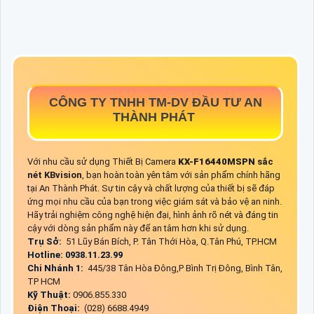
CÔNG TY TNHH TM-DV ĐẦU TƯ AN
THÀNH PHÁT
Với nhu cầu sử dụng Thiết Bị Camera
KX-F16440MSPN
sắc
nét KBvision
, bạn hoàn toàn yên tâm với sản phẩm chính hãng
tại An Thành Phát. Sự tin cậy và chất lượng của thiết bị sẽ đáp
ứng mọi nhu cầu của bạn trong việc giám sát và bảo vệ an ninh.
Hãy trải nghiệm công nghệ hiện đại, hình ảnh rõ nét và đáng tin
cậy với dòng sản phẩm này để an tâm hơn khi sử dụng.
Trụ Sở:
51 Lũy Bán Bích, P. Tân Thới Hòa, Q.Tân Phú, TP.HCM
Hotline: 0938.11.23.99
Chi Nhánh 1:
445/38 Tân Hòa Đông,P Bình Trị Đông, Bình Tân,
TP HCM
Kỹ Thuật:
0906.855.330
Điện Thoại:
(028) 6688.4949