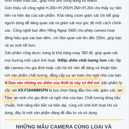
hình nhiều màu sắc, giúp hình ảnh sống động và realist.
Giới thiệu về công nghệ H.265+/H.265/H.264+/H.264 cho thấy sự tiên
tiến và hiện đại của sản phẩm. Khả năng zoom giám sát chi tiết giúp
người dùng dễ dàng quan sát và giám sát mọi góc độ một cách chính
xác. Công nghệ ban đêm Hồng Ngoại SMD cho phép camera hoạt
động hiệu quả vào ban đêm, với tầm quan sát lên đến 150m, giúp bảo
vệ an ninh tốt hơn.
Sản phẩm cũng được trang bị khả năng xoay 360 độ, giúp quan sát
mọi hướng một cách linh hoạt. 🕸
Đặc điểm chất lượng hơn
việc lắp
đặt camera cho gia đình hoặc căn hộ trở nên dễ dàng và thuận tiện
với sản phẩm chất lượng, đẳng cấp sự an toàn cho ngôi nhà của bạn.
❇
Dựa vào những ưu điểm của thiết bị này có thể nói
sản phẩm Ip
sắc nét
KX-F16440MSPN
là lựa chọn hàng đầu cho việc giám sát,
an
Tâm
an ninh cho gia đình và ngôi nhà của bạn. Chất lượng đúng tiêu
chuẩn, tính năng tiên tiến và hiện đại, cùng với tính linh hoạt khi sử
dụng, đây là một sản phẩm đáng để đầu tư và sử dụng.
NHỮNG MẪU CAMERA CÙNG LOẠI VÀ