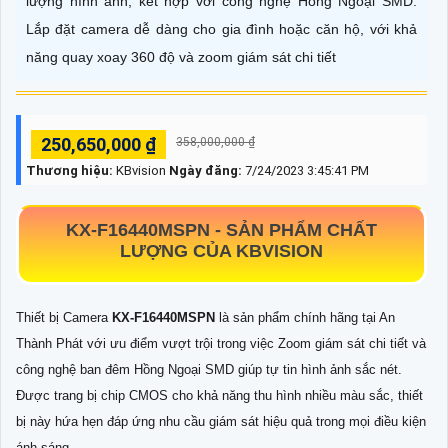
lượng hình ảnh, kết hợp với công nghệ Hồng Ngoại SMD.
Lắp đặt camera dễ dàng cho gia đình hoặc căn hộ, với khả
năng quay xoay 360 độ và zoom giám sát chi tiết
250,650,000 ₫
358,000,000 ₫
Thương hiệu:
KBvision
Ngày đăng:
7/24/2023 3:45:41 PM
KX-F16440MSPN
-
SẢN PHẨM CHẤT
LƯỢNG CỦA KBVISION
Thiết bị Camera
KX-F16440MSPN
là sản phẩm chính hãng tại An
Thành Phát với ưu điểm vượt trội trong việc Zoom giám sát chi tiết và
công nghệ ban đêm Hồng Ngoại SMD giúp tự tin hình ảnh sắc nét.
Được trang bị chip CMOS cho khả năng thu hình nhiều màu sắc, thiết
bị này hứa hẹn đáp ứng nhu cầu giám sát hiệu quả trong mọi điều kiện
ánh sáng.