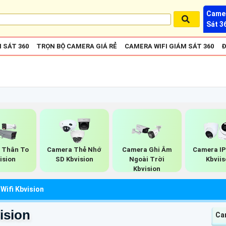
Camer
Sát 3
 SÁT 360
TRỌN BỘ CAMERA GIÁ RẺ
CAMERA WIFI GIÁM SÁT 360
Đ
 Thân To
Camera Thẻ Nhớ
Camera Ghi Âm
Camera I
ision
SD Kbvision
Ngoài Trời
Kbvii
Kbvision
Wifi Kbvision
ision
Ca