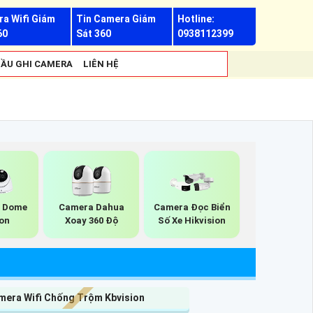
a Wifi Giám
Tin Camera Giám
Hotline:
60
Sát 360
0938112399
ẦU GHI CAMERA
LIÊN HỆ
P Dome
Camera Dahua
Camera Đọc Biển
son
Xoay 360 Độ
Số Xe Hikvision
mera Wifi Chống Trộm Kbvision