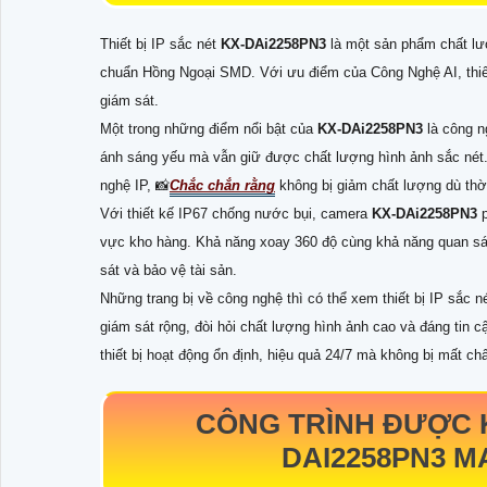
Thiết bị IP sắc nét
KX-DAi2258PN3
là một sản phẩm chất lư
chuẩn Hồng Ngoại SMD. Với ưu điểm của Công Nghệ AI, thiết 
giám sát.
Một trong những điểm nổi bật của
KX-DAi2258PN3
là công 
ánh sáng yếu mà vẫn giữ được chất lượng hình ảnh sắc nét.
nghệ IP, 📸
Chắc chắn rằng
không bị giảm chất lượng dù thời 
Với thiết kế IP67 chống nước bụi, camera
KX-DAi2258PN3
vực kho hàng. Khả năng xoay 360 độ cùng khả năng quan sá
sát và bảo vệ tài sản.
Những trang bị về công nghệ thì có thể xem thiết bị IP sắc n
giám sát rộng, đòi hỏi chất lượng hình ảnh cao và đáng tin
thiết bị hoạt động ổn định, hiệu quả 24/7 mà không bị mất ch
CÔNG TRÌNH ĐƯỢC 
DAI2258PN3
MA