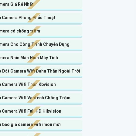
mera Giá Rẻ Nhất
p Camera Phòng Phẩu Thuật
mera có chống trộm
mera Cho Công Trình Chuyên Dụng
mera Nhìn Màn Hình Máy Tính
p Đặt Camera Wifi Dahu Thân Ngoài Trời
p Camera Wifi Thân Kbvision
p Camera Wifi Vantech Chống Trộm
 Camera Wifi Full HD Hikvision
 báo giá camera wifi imou mới