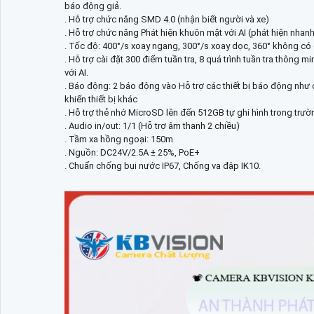
báo động giả.
. Hỗ trợ chức năng SMD 4.0 (nhận biết người và xe)
. Hỗ trợ chức năng Phát hiện khuôn mặt với AI (phát hiện nhanh
. Tốc độ: 400°/s xoay ngang, 300°/s xoay dọc, 360° không c
. Hỗ trợ cài đặt 300 điểm tuần tra, 8 quá trình tuần tra thông
với AI.
. Báo động: 2 báo động vào Hỗ trợ các thiết bị báo động như
khiển thiết bị khác
. Hỗ trợ thẻ nhớ MicroSD lên đến 512GB tự ghi hình trong trườ
. Audio in/out: 1/1 (Hỗ trợ âm thanh 2 chiều)
. Tầm xa hồng ngoại: 150m
. Nguồn: DC24V/2.5A ± 25%, PoE+
. Chuẩn chống bụi nước IP67, Chống va đập IK10.