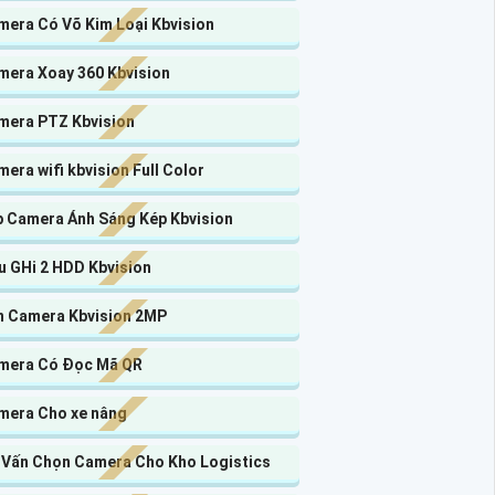
mera Có Võ Kim Loại Kbvision
mera Xoay 360 Kbvision
mera PTZ Kbvision
era wifi kbvision Full Color
p Camera Ánh Sáng Kép Kbvision
u GHi 2 HDD Kbvision
n Camera Kbvision 2MP
mera Có Đọc Mã QR
mera Cho xe nâng
 Vấn Chọn Camera Cho Kho Logistics