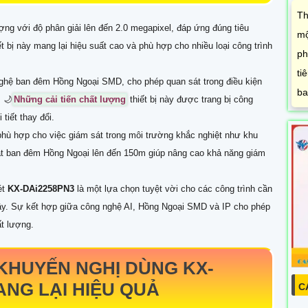
Th
ợng với độ phân giải lên đến 2.0 megapixel, đáp ứng đúng tiêu
mộ
bị này mang lại hiệu suất cao và phù hợp cho nhiều loại công trình
ph
ti
nghệ ban đêm Hồng Ngoại SMD, cho phép quan sát trong điều kiện
ba
 🌙
Những cải tiến chất lượng
thiết bị này được trang bị công
tiết thay đổi.
phù hợp cho việc giám sát trong môi trường khắc nghiệt như khu
t ban đêm Hồng Ngoại lên đến 150m giúp nâng cao khả năng giám
ét
KX-DAi2258PN3
là một lựa chọn tuyệt vời cho các công trình cần
 cậy. Sự kết hợp giữa công nghệ AI, Hồng Ngoại SMD và IP cho phép
ất lượng.
KHUYẾN NGHỊ DÙNG
KX-
NG LẠI HIỆU QUẢ
C