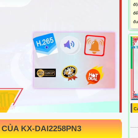
độ
đế
đư
C
 CỦA
KX-DAI2258PN3