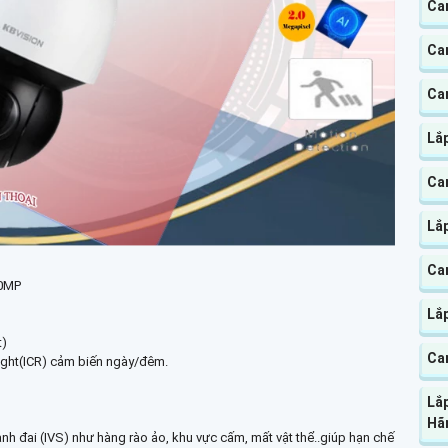
Ca
Ca
Ca
Lắ
Ca
Lắ
Ca
.0MP
Lắ
t)
Ca
Night(ICR) cảm biến ngày/đêm.
Lắp
Hã
vành đai (IVS) như hàng rào ảo, khu vực cấm, mất vật thể..giúp hạn chế