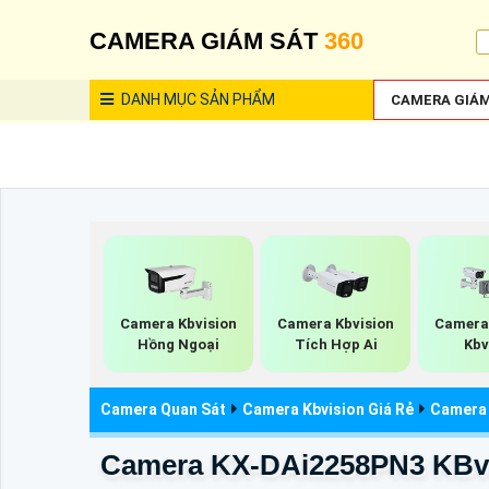
CAMERA GIÁM SÁT
360
DANH MỤC
SẢN PHẨM
CAMERA GIÁM
Camera Kbvision
Camera Kbvision
Camera
Hồng Ngoại
Tích Hợp Ai
Kbv
Camera Quan Sát
Camera Kbvision Giá Rẻ
Camera 
Camera KX-DAi2258PN3 KBv