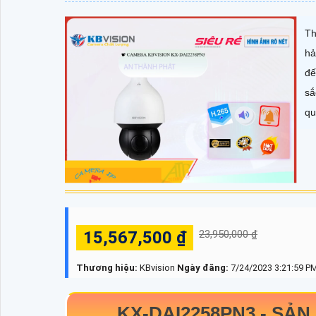
Th
hả
đế
sắ
qu
15,567,500 ₫
23,950,000 ₫
Thương hiệu:
KBvision
Ngày đăng:
7/24/2023 3:21:59 P
KX-DAI2258PN3
-
SẢN 