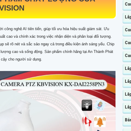
Ca
VISION
Lắ
ới công nghệ AI tiên tiến, giúp tối ưu hóa hiệu suất giám sát. Ưu
Ca
suất cao và chính xác trong việc nhận diện và phân loại đối tượng.
Ca
sẽ rõ nét và sắc sảo ngay cả trong điều kiện ánh sáng yếu. Chip
 lượng cao và sống động. Sản phẩm chính hãng tại An Thành Phát
Ca
n cậy cho người sử dụng.
Lắ
Lắ
Lă
Lắp
Bản