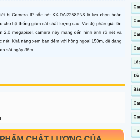
Ca
iết bị Camera IP sắc nét KX-DAi2258PN3 là lựa chọn hoàn
Ca
o cho hệ thống giám sát chất lượng cao. Với độ phân giải lên
n 2.0 megapixel, camera này mang đến hình ảnh rõ nét và
Ca
c nét. Khả năng xem ban đêm với hồng ngoại 150m, dễ dàng
Cam
an sát ngày đêm
Lắ
Đầ
Bá
Ca
Ca
M
Tư
PHẨM CHẤT LƯỢNG CỦA