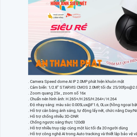
. Camera Speed dome AI IP 2.0MP phát hiện khuôn mặt
. Cảm biến: 1/2.8" STARVIS CMOS 2.0MP, tối đa: 25/30fps@2
. Zoom quang 25x , zoom số 16x
. Chuẩn nén hình ảnh: H.265+/H.265/H.264+/ H.264
. Độ nhạy sáng: màu sắc 0.005Lux@F1.6, 0Lux (hồng ngoại bậ
. Hỗ trợ cân bằng ánh sáng, tự động lấy nét, chức năng Day/
. Hỗ trợ chống nhiễu 3D-DNR
. Chống ngược sáng thực 120dB
. Hỗ trợ nhiều truy cập cùng một lúc tối đa 20 người dùng
. Hỗ trợ công nghệ AI trong Auto tracking và thiết lập bảo vệ 