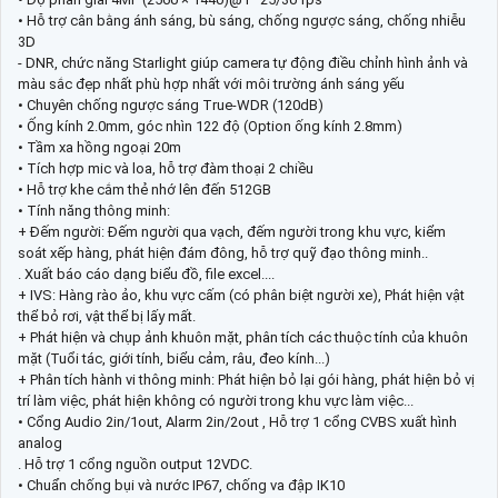
• Hỗ trợ cân bằng ánh sáng, bù sáng, chống ngược sáng, chống nhiễu
3D
- DNR, chức năng Starlight giúp camera tự động điều chỉnh hình ảnh và
màu sắc đẹp nhất phù hợp nhất với môi trường ánh sáng yếu
• Chuyên chống ngược sáng True-WDR (120dB)
• Ống kính 2.0mm, góc nhìn 122 độ (Option ống kính 2.8mm)
• Tầm xa hồng ngoại 20m
• Tích hợp mic và loa, hỗ trợ đàm thoại 2 chiều
• Hỗ trợ khe cắm thẻ nhớ lên đến 512GB
• Tính năng thông minh:
+ Đếm người: Đếm người qua vạch, đếm người trong khu vực, kiểm
soát xếp hàng, phát hiện đám đông, hỗ trợ quỹ đạo thông minh..
. Xuất báo cáo dạng biểu đồ, file excel....
+ IVS: Hàng rào ảo, khu vực cấm (có phân biệt người xe), Phát hiện vật
thể bỏ rơi, vật thể bị lấy mất.
+ Phát hiện và chụp ảnh khuôn mặt, phân tích các thuộc tính của khuôn
mặt (Tuổi tác, giới tính, biểu cảm, râu, đeo kính...)
+ Phân tích hành vi thông minh: Phát hiện bỏ lại gói hàng, phát hiện bỏ vị
trí làm việc, phát hiện không có người trong khu vực làm việc...
• Cổng Audio 2in/1out, Alarm 2in/2out , Hỗ trợ 1 cổng CVBS xuất hình
analog
. Hỗ trợ 1 cổng nguồn output 12VDC.
• Chuẩn chống bụi và nước IP67, chống va đập IK10