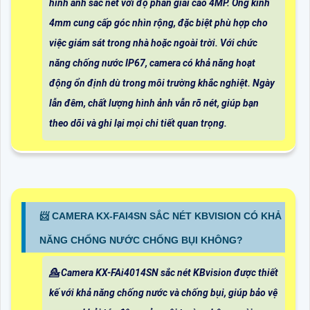
hình ảnh sắc nét với độ phân giải cao 4MP. Ống kính
4mm cung cấp góc nhìn rộng, đặc biệt phù hợp cho
việc giám sát trong nhà hoặc ngoài trời. Với chức
năng chống nước IP67, camera có khả năng hoạt
động ổn định dù trong môi trường khắc nghiệt. Ngày
lẫn đêm, chất lượng hình ảnh vẫn rõ nét, giúp bạn
theo dõi và ghi lại mọi chi tiết quan trọng.
📨 CAMERA KX-FAI4SN SẮC NÉT KBVISION CÓ KHẢ
NĂNG CHỐNG NƯỚC CHỐNG BỤI KHÔNG?
💁 Camera KX-FAi4014SN sắc nét KBvision được thiết
kế với khả năng chống nước và chống bụi, giúp bảo vệ