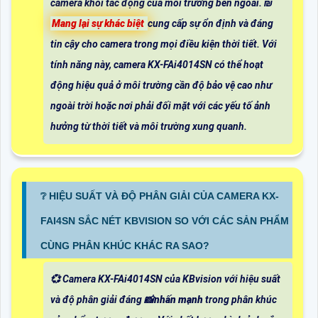
camera khỏi tác động của môi trường bên ngoài. ₪
Mang lại sự khác biệt
cung cấp sự ổn định và đáng
tin cậy cho camera trong mọi điều kiện thời tiết. Với
tính năng này, camera KX-FAi4014SN có thể hoạt
động hiệu quả ở môi trường cần độ bảo vệ cao như
ngoài trời hoặc nơi phải đối mặt với các yếu tố ảnh
hưởng từ thời tiết và môi trường xung quanh.
❔ HIỆU SUẤT VÀ ĐỘ PHÂN GIẢI CỦA CAMERA KX-
FAI4SN SẮC NÉT KBVISION SO VỚI CÁC SẢN PHẨM
CÙNG PHÂN KHÚC KHÁC RA SAO?
💞 Camera KX-FAi4014SN của KBvision với hiệu suất
và độ phân giải đáng 📸
nhấn mạnh
trong phân khúc