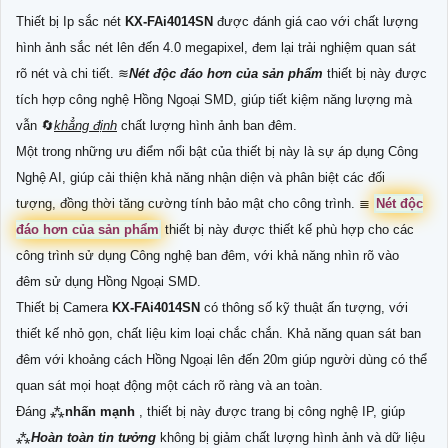
Thiết bị Ip sắc nét
KX-FAi4014SN
được đánh giá cao với chất lượng
hình ảnh sắc nét lên đến 4.0 megapixel, đem lại trải nghiệm quan sát
rõ nét và chi tiết. ≋
Nét độc đáo hơn của sản phẩm
thiết bị này được
tích hợp công nghệ Hồng Ngoại SMD, giúp tiết kiệm năng lượng mà
vẫn 🔄
khẳng định
chất lượng hình ảnh ban đêm.
Một trong những ưu điểm nổi bật của thiết bị này là sự áp dụng Công
Nghệ AI, giúp cải thiện khả năng nhận diện và phân biệt các đối
tượng, đồng thời tăng cường tính bảo mật cho công trình. ≣
Nét độc
đáo hơn của sản phẩm
thiết bị này được thiết kế phù hợp cho các
công trình sử dụng Công nghệ ban đêm, với khả năng nhìn rõ vào
đêm sử dụng Hồng Ngoại SMD.
Thiết bị Camera
KX-FAi4014SN
có thông số kỹ thuật ấn tượng, với
thiết kế nhỏ gọn, chất liệu kim loại chắc chắn. Khả năng quan sát ban
đêm với khoảng cách Hồng Ngoại lên đến 20m giúp người dùng có thể
quan sát mọi hoạt động một cách rõ ràng và an toàn.
Đáng ⁂
nhấn mạnh
, thiết bị này được trang bị công nghệ IP, giúp
⁂
Hoàn toàn tin tưởng
không bị giảm chất lượng hình ảnh và dữ liệu