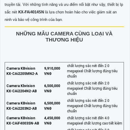
truyền tải. Với những tính năng và ưu điểm nổi bật như vậy, thiết bị Ip
sắc nét
KX-FAi4014SN
là lựa chọn hoàn hảo cho việc giám sát an
ninh và bảo vệ công trình của bạn.
NHỮNG MẪU CAMERA CÙNG LOẠI VÀ
THƯƠNG HIỆU
chất lượng sắc nét đến 2.0
Camera KBvision
9,910,000
megapixel Chất lượng đúng tiêu
KX-CAi2205MN2-A
VNĐ
chuẩn
chất lượng sắc nét đến 2.0
Camera Kbvision
6,500,000
megapixel Chất lượng đúng tiêu
KX-CAi2204N2-AB
VNĐ
chuẩn
chất lượng sắc nét đến 2.0
Camera KBvision
6,500,000
megapixel Chất lượng đúng tiêu
KX-CAi2203N2-AB
VNĐ
chuẩn
Camera KBvision
4,450,000
chất lượng sắc nét đến 4.0
KX-CAiF4003SN-AB
VNĐ
megapixel chất lượng cao tiết kiệm