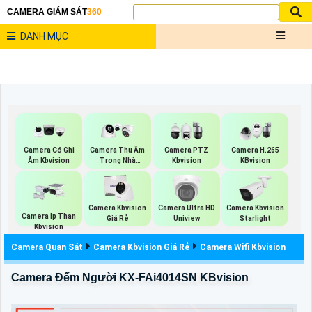
CAMERA GIÁM SÁT
360
DANH MỤC
Camera Có Ghi
Camera Thu Âm
Camera PTZ
Camera H.265
Âm Kbvision
Trong Nhà
Kbvision
KBvision
Kbvision
Camera Kbvision
Camera Ultra HD
Camera Kbvision
Camera Ip Than
Giá Rẻ
Uniview
Starlight
Kbvision
Camera Quan Sát
Camera Kbvision Giá Rẻ
Camera Wifi Kbvision
Camera Đếm Người KX-FAi4014SN KBvision