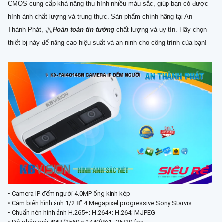
CMOS cung cấp khả năng thu hình nhiều màu sắc, giúp bạn có được
hình ảnh chất lượng và trung thực. Sản phẩm chính hãng tại An
Thành Phát, ⁂
Hoàn toàn tin tưởng
chất lượng và uy tín. Hãy chọn
thiết bị này để nâng cao hiệu suất và an ninh cho công trình của bạn!
• Camera IP đếm người 4.0MP ống kính kép
• Cảm biến hình ảnh 1/2.8” 4 Megapixel progressive Sony Starvis
• Chuẩn nén hình ảnh H.265+; H.264+; H.264; MJPEG
• Độ phân giải 4MP (2560 × 1440)@1–25/30 fps