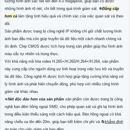
lượng hình ảnh sắc nét lên đến 4.0 megapixel, giúp bạn có được
những hình ảnh rõ nét, chi tiết trong quá trình giám sát. ❃
Đẳng cấp
hơn cả
làm tăng tính hiệu quả và chính xác của việc quan sát và theo
dõi.
Sản phẩm được trang bị công nghệ IP không chỉ giữ chất lượng hình
ảnh ban đầu mà còn giúp truyền tải dữ liệu một cách nhanh chóng và
ổn định. Chip CMOS được tích hợp trong sản phẩm giúp thu hình ảnh
màu sắc tự nhiên và trung thực.
Với khả năng mã hóa video H.265+/H.265/H.264+/H.264, sản phẩm
này cung cấp cho người dùng sự linh hoạt trong việc lưu trữ và truyền
tải dữ liệu. Công nghệ AI được tích hợp giúp tăng cường khả năng xử
lý hình ảnh và phát hiện chuyển động, phù hợp với nhiều công trình
giám sát khác nhau.
≋
Nét độc đáo hơn của sản phẩm
sản phẩm còn được trang bị công
nghệ ban đêm hồng ngoại SMD, cho phép quan sát và ghi lại hình ảnh
trong điều kiện thiếu sáng một cách hiệu quả. Đèn hồng ngoại có khả
năng chiếu xa lên đến 20m, giúp bạn tiết kiệm chi phí và 🔄
khẳng định
an toàn cho việc giám sát ban đêm.