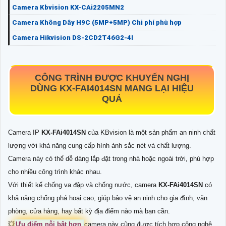
Camera Kbvision KX-CAi2205MN2
Camera Không Dây H9C (5MP+5MP) Chi phí phù hợp
Camera Hikvision DS-2CD2T46G2-4I
CÔNG TRÌNH ĐƯỢC KHUYẾN NGHỊ
DÙNG
KX-FAI4014SN
MANG LẠI HIỆU
QUẢ
Camera IP
KX-FAi4014SN
của KBvision là một sản phẩm an ninh chất
lượng với khả năng cung cấp hình ảnh sắc nét và chất lượng.
Camera này có thể dễ dàng lắp đặt trong nhà hoặc ngoài trời, phù hợp
cho nhiều công trình khác nhau.
Với thiết kế chống va đập và chống nước, camera
KX-FAi4014SN
có
khả năng chống phá hoại cao, giúp bảo vệ an ninh cho gia đình, văn
phòng, cửa hàng, hay bất kỳ địa điểm nào mà bạn cần.
💥
Ưu điểm nỗi bật hơn
camera này cũng được tích hợp công nghệ