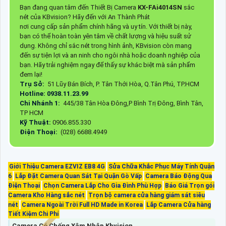
Bạn đang quan tâm đến Thiết Bị Camera
KX-FAi4014SN
sắc
nét của KBvision? Hãy đến với An Thành Phát
nơi cung cấp sản phẩm chính hãng và uy tín. Với thiết bị này,
bạn có thể hoàn toàn yên tâm về chất lượng và hiệu suất sử
dụng. Không chỉ sắc nét trong hình ảnh, KBvision còn mang
đến sự tiện lợi và an ninh cho ngôi nhà hoặc doanh nghiệp của
bạn. Hãy trải nghiệm ngay để thấy sự khác biệt mà sản phẩm
đem lại!
Trụ Sở:
51 Lũy Bán Bích, P. Tân Thới Hòa, Q.Tân Phú, TP.HCM
Hotline: 0938.11.23.99
Chi Nhánh 1:
445/38 Tân Hòa Đông,P Bình Trị Đông, Bình Tân,
TP HCM
Kỹ Thuật:
0906.855.330
Điện Thoại:
(028) 6688.4949
Giới Thiệu Camera EZVIZ EB8 4G
Sửa Chữa Khắc Phục Máy Tính Quận
6
Lắp Đặt Camera Quan Sát Tại Quận Gò Vấp
Camera Báo Động Qua
Điện Thoại
Chọn Camera Lắp Cho Gia Đình Phù Hợp
Báo Giá Trọn gói
Camera Kho Hàng sắc nét
Trọn bộ camera cửa hàng giám sát siêu
nét
Camera Ngoài Trời Full HD Made in Korea
Lắp Camera Cửa hàng
Tiết Kiệm Chi Phí
Camera Có Chống Xâm Nhập Kbvision