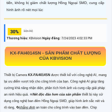
tiến, không bị giảm chất lượng Hồng Ngoại SMD, cung cấp
hình ảnh rõ nét mọi lúc
30%
liên Hệ
Thương hiệu:
KBvision
Ngày đăng:
7/24/2023 4:02:33 PM
KX-FAI4014SN
-
SẢN PHẨM CHẤT LƯỢNG
CỦA KBVISION
Thiết bị Camera
KX-FAi4014SN
được thiết kế với công nghệ AI, mang
lại ưu điểm vượt trội cho công trình của bạn. Công nghệ AI giúp tăng
cường khả năng nhận diện, phân tích hình ảnh và cung cấp giải pháp
an ninh hiệu quả. ≋
Nét độc đáo hơn của sản phẩm
thiết bị này sử
dụng công nghệ ban đêm Hồng Ngoại SMD, giúp hình ảnh sắc nét và
rõ ràng, 🔄
khẳng định
an toàn cho công trình vào ban đêm. Chip