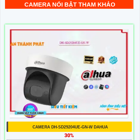
CAMERA NỔI BẬT THAM KHẢO
CAMERA DH-SD29204UE-GN-W DAHUA
30%