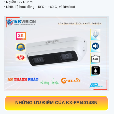
• Nguồn 12V DC/PoE .
• Nhiệt độ hoạt động: -40°C ~ +60°C , vỏ kim loại .
NHỮNG ƯU ĐIỂM CỦA
KX-FAI4014SN