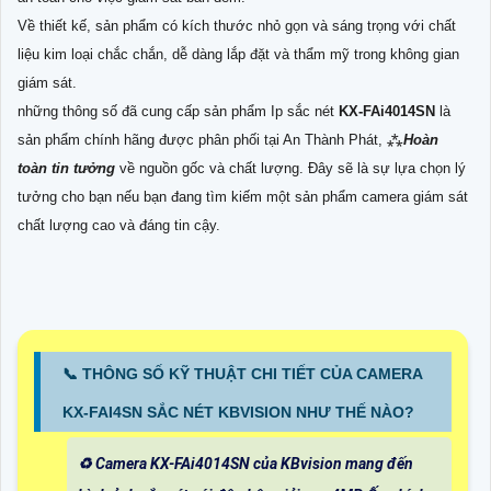
Về thiết kế, sản phẩm có kích thước nhỏ gọn và sáng trọng với chất
liệu kim loại chắc chắn, dễ dàng lắp đặt và thẩm mỹ trong không gian
giám sát.
những thông số đã cung cấp sản phẩm Ip sắc nét
KX-FAi4014SN
là
sản phẩm chính hãng được phân phối tại An Thành Phát, ⁂
Hoàn
toàn tin tưởng
về nguồn gốc và chất lượng. Đây sẽ là sự lựa chọn lý
tưởng cho bạn nếu bạn đang tìm kiếm một sản phẩm camera giám sát
chất lượng cao và đáng tin cậy.
📞 THÔNG SỐ KỸ THUẬT CHI TIẾT CỦA CAMERA
KX-FAI4SN SẮC NÉT KBVISION NHƯ THẾ NÀO?
♻️ Camera KX-FAi4014SN của KBvision mang đến