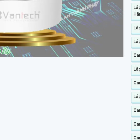
Lắ
Hã
Lắp
Lắ
Ca
Lắ
Ca
Lắ
Ca
Ca
Cam