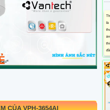
Th
là
th
án
th
đầ
ỂM CỦA
VPH-3654AI