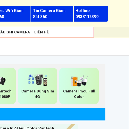
ra Wifi Giám
Tin Camera Giám
Hotline:
60
Sát 360
0938112399
ẦU GHI CAMERA
LIÊN HỆ
antech
Camera Dùng Sim
Camera Imou Full
 1080P
4G
Color
era Ip AI Full Color Vantech