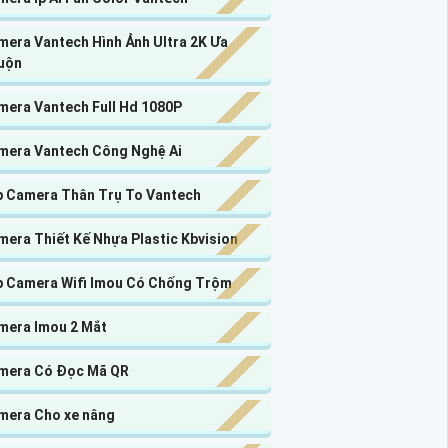
mera Vantech Hình Ảnh Ultra 2K Ưa
uộn
mera Vantech Full Hd 1080P
mera Vantech Công Nghệ Ai
p Camera Thân Trụ To Vantech
era Thiết Kế Nhựa Plastic Kbvision
p Camera Wifi Imou Có Chống Trộm
mera Imou 2 Mắt
mera Có Đọc Mã QR
mera Cho xe nâng