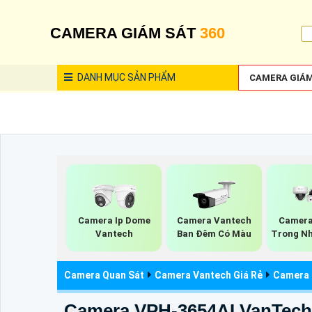
CAMERA GIÁM SÁT
360
DANH MỤC
SẢN PHẨM
CAMERA GIÁM
Camera Ip Dome
Camera Vantech
Camera
Vantech
Ban Đêm Có Màu
Trong Nh
Camera Quan Sát
Camera Vantech Giá Rẻ
Camera 
Camera VPH-3654AI VanTech