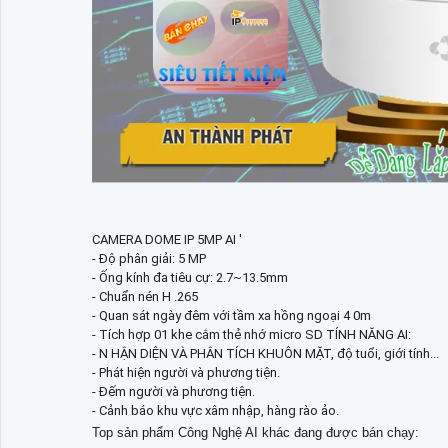
CAMERA DOME IP 5MP AI '
- Độ phân giải: 5 MP
- Ống kính đa tiêu cự: 2.7~13.5mm
- Chuẩn nén H .265
- Quan sát ngày đêm với tầm xa hồng ngoại 4 0m
- Tích hợp 01 khe cắm thẻ nhớ micro SD TÍNH NĂNG AI:
- N HẬN DIỆN VÀ PHÂN TÍCH KHUÔN MẶT, độ tuổi, giới tính...
- Phát hiện người và phương tiện.
- Đếm người và phương tiện.
- Cảnh báo khu vực xâm nhập, hàng rào ảo.
Top sản phẩm Công Nghệ AI khác đang được bán chạy: