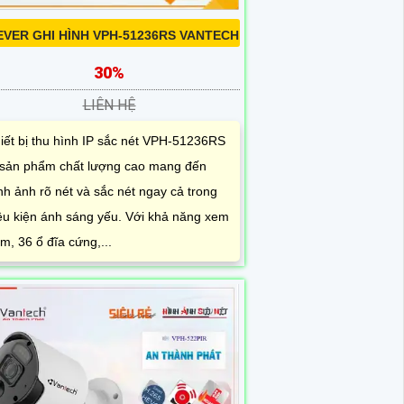
EVER GHI HÌNH VPH-51236RS VANTECH
30%
LIÊN HỆ
iết bị thu hình IP sắc nét VPH-51236RS
 sản phẩm chất lượng cao mang đến
nh ảnh rõ nét và sắc nét ngay cả trong
ều kiện ánh sáng yếu. Với khả năng xem
m, 36 ổ đĩa cứng,...