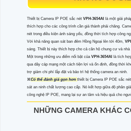
Thiết bị Camera IP POE sắc nét
VPH-3654AI
là một giải phá
thích hợp cho các công trình cần giá thành phải chăng. Ca
nét trong điều kiện ánh sáng yếu, đồng thời tích hợp công ng
Với khả năng quan sát ban đêm Hồng Ngoại lên tới 40m,
VP
sáng. Thiết bị này thích hợp cho cả căn hộ chung cư và nhà
Một trong những ưu điểm nổi bật của
VPH-3654AI
là tích hợ
qua dây cáp mạng một cách tiện lợi và ổn định, đồng thời k
trợ giảm chi phí lắp đặt và bảo trì hệ thống camera an ninh.
⌘
Có thể đánh giá gọn hơn
thiết bị Camera IP POE sắc né
sát an ninh chất lượng cao cấp. Nó kết hợp giữa độ phân giả
công nghệ IP POE, mang lại sự an tâm và hiệu quả cho ngư
NHỮNG CAMERA KHÁC C