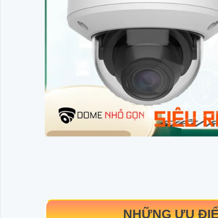
NHỮNG ƯU ĐI