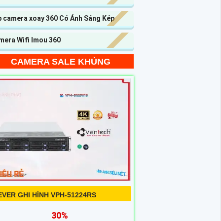
p camera xoay 360 Có Ánh Sáng Kép
mera Wifi Imou 360
CAMERA SALE KHỦNG
EVER GHI HÌNH VPH-51224RS
30%