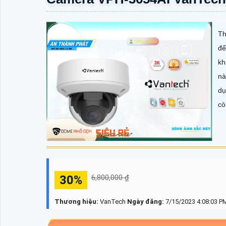
Th
đế
kh
nà
dụ
cò
30%
6,800,000 ₫
Thương hiệu:
VanTech
Ngày đăng:
7/15/2023 4:08:03 P