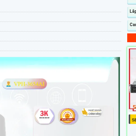
Lắ
Ca
S