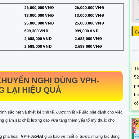
26,000,000 VNĐ
26,000,000 VNĐ
13,000,000 VNĐ
13,000,000 VNĐ
25,000,000 VNĐ
25,000,000 VNĐ
699,300 VNĐ
999,000 VNĐ
C
2,688,000 VNĐ
2,688,000 VNĐ
2,688,000 VNĐ
2,688,000 VNĐ
Th
52
KHUYẾN NGHỊ DÙNG
VPH-
ph
 LẠI HIỆU QUẢ
hì
cô
h sắc nét và thiết kế tinh tế, được thiết kế đặc biệt dành cho việc
ng giám sát chất lượng cao vừa tăng thêm yếu tố mỹ thuật cho
g phá hoại,
VPH-3654AI
giúp bảo vệ thiết bị trước những tác động