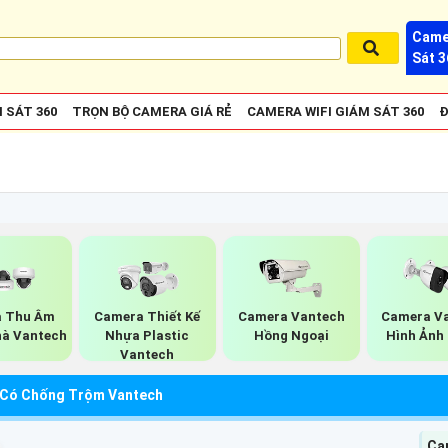
Came
Sát 3
 SÁT 360
TRỌN BỘ CAMERA GIÁ RẺ
CAMERA WIFI GIÁM SÁT 360
Đ
 Thu Âm
Camera Thiết Kế
Camera Vantech
Camera V
à Vantech
Nhựa Plastic
Hồng Ngoại
Hình Ảnh
Vantech
Có Chống Trộm Vantech
Cam