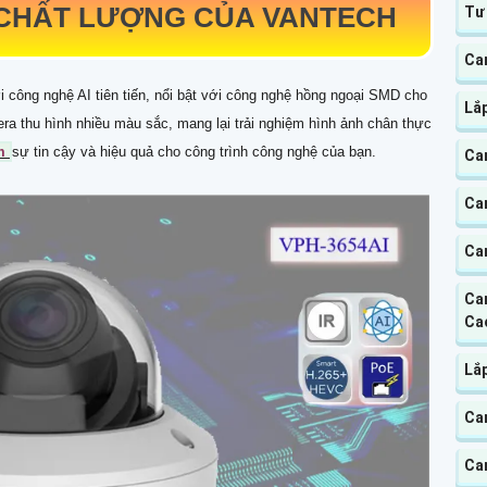
CHẤT LƯỢNG CỦA VANTECH
Tư
Ca
 công nghệ AI tiên tiến, nổi bật với công nghệ hồng ngoại SMD cho
Lắ
ra thu hình nhiều màu sắc, mang lại trải nghiệm hình ảnh chân thực
âm
sự tin cậy và hiệu quả cho công trình công nghệ của bạn.
Ca
Ca
Ca
Ca
Ca
Lắ
Cam
Ca