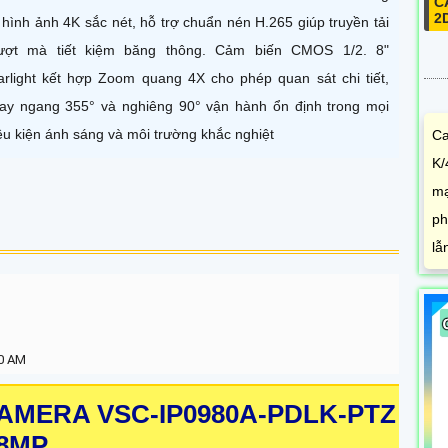
C
2
i hình ảnh 4K sắc nét, hỗ trợ chuẩn nén H.265 giúp truyền tải
ợt mà tiết kiệm băng thông. Cảm biến CMOS 1/2. 8"
arlight kết hợp Zoom quang 4X cho phép quan sát chi tiết,
ay ngang 355° và nghiêng 90° vận hành ổn định trong mọi
ều kiện ánh sáng và môi trường khắc nghiệt
Ca
K/
mạ
ph
lẫ
30 AM
AMERA VSC-IP0980A-PDLK-PTZ
8MP