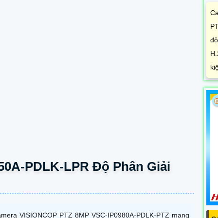
Ca
PT
độ
H.
ki
950A-PDLK-LPR Độ Phân Giải
mera VISIONCOP PTZ 8MP VSC-IP0980A-PDLK-PTZ mang