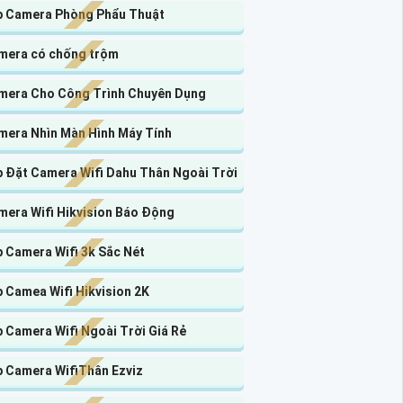
p Camera Phòng Phẩu Thuật
mera có chống trộm
mera Cho Công Trình Chuyên Dụng
mera Nhìn Màn Hình Máy Tính
p Đặt Camera Wifi Dahu Thân Ngoài Trời
mera Wifi Hikvision Báo Động
 Camera Wifi 3k Sắc Nét
 Camea Wifi Hikvision 2K
 Camera Wifi Ngoài Trời Giá Rẻ
p Camera WifiThân Ezviz