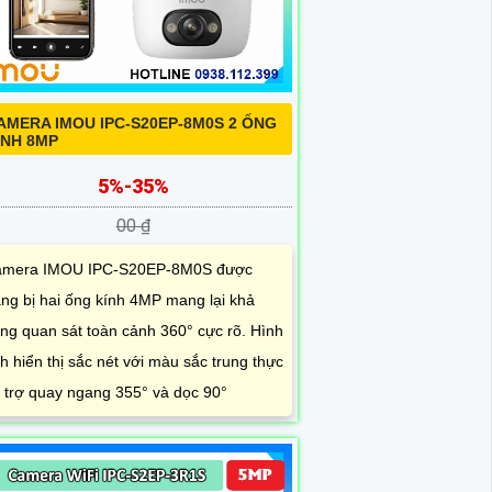
AMERA IMOU IPC-S20EP-8M0S 2 ỐNG
ÍNH 8MP
5%-35%
00 ₫
mera IMOU IPC-S20EP-8M0S được
ang bị hai ống kính 4MP mang lại khả
ng quan sát toàn cảnh 360° cực rõ. Hình
h hiển thị sắc nét với màu sắc trung thực
 trợ quay ngang 355° và dọc 90°