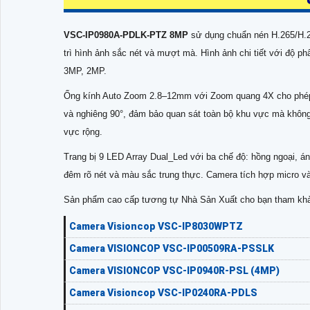
VSC-IP0980A-PDLK-PTZ 8MP
sử dụng chuẩn nén H.265/H.26
trì hình ảnh sắc nét và mượt mà. Hình ảnh chi tiết với độ p
3MP, 2MP.
Ống kính Auto Zoom 2.8–12mm với Zoom quang 4X cho phép 
và nghiêng 90°, đảm bảo quan sát toàn bộ khu vực mà không
vực rộng.
Trang bị 9 LED Array Dual_Led với ba chế độ: hồng ngoại, á
đêm rõ nét và màu sắc trung thực. Camera tích hợp micro và l
Sản phẩm cao cấp tương tự Nhà Sản Xuất cho bạn tham kh
Camera Visioncop VSC-IP8030WPTZ
Camera VISIONCOP VSC-IP00509RA-PSSLK
Camera VISIONCOP VSC-IP0940R-PSL (4MP)
Camera Visioncop VSC-IP0240RA-PDLS