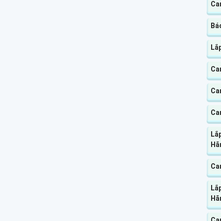
Cam
Báo
Lắp
Ca
Cam
Ca
Lắp
Hã
Cam
Lắ
Hã
Ca