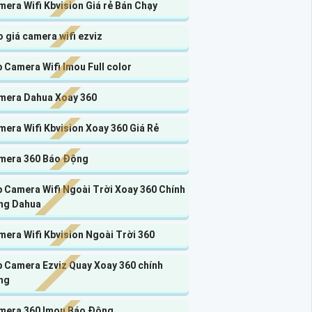
era Wifi Kbvision Giá rẻ Bán Chạy
 giá camera wifi ezviz
 Camera Wifi Imou Full color
mera Dahua Xoay 360
era Wifi Kbvision Xoay 360 Giá Rẻ
mera 360 Báo Động
 Camera Wifi Ngoài Trời Xoay 360 Chính
ng Dahua
era Wifi Kbvision Ngoài Trời 360
p Camera Ezviz Quay Xoay 360 chính
ng
mera 360 Imou Báo Động