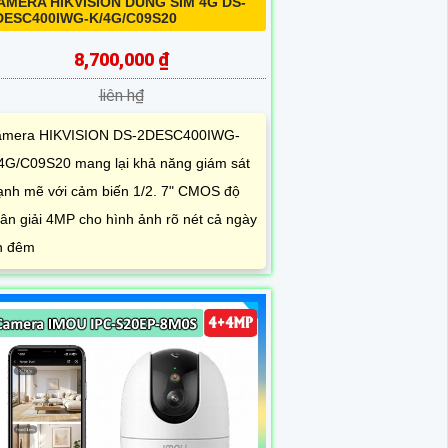
AMERA HIKVISION DUNG SIM 4G DS-
DESC400IWG-K/4G/C09S20
8,700,000 ₫
liên h₫
mera HIKVISION DS-2DESC400IWG-
4G/C09S20 mang lại khả năng giám sát
nh mẽ với cảm biến 1/2. 7" CMOS độ
ân giải 4MP cho hình ảnh rõ nét cả ngày
n đêm