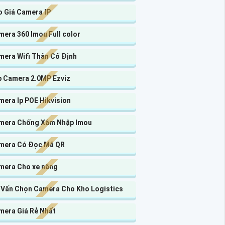
o Giá Camera IP
era 360 Imou Full color
mera Wifi Thân Cố Định
p Camera 2.0MP Ezviz
mera Ip POE Hikvision
mera Chống Xâm Nhập Imou
mera Có Đọc Mã QR
mera Cho xe nâng
 Vấn Chọn Camera Cho Kho Logistics
mera Giá Rẻ Nhất