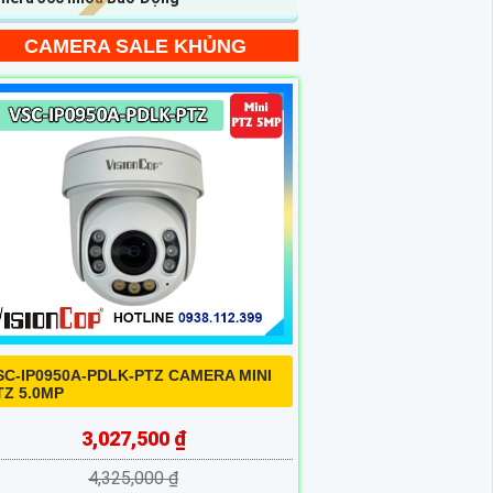
CAMERA SALE KHỦNG
SC-IP0950A-PDLK-PTZ CAMERA MINI
TZ 5.0MP
3,027,500 ₫
4,325,000 ₫