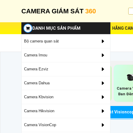
CAMERA GIÁM SÁT
360
DANH MỤC SẢN PHẨM
HÃNG CAM
Bộ camera quan sát
Camera Imou
Camera Ezviz
Camera Dahua
Camera Quan Sát
Camera Full Color
Camera 
Visioncop
Không Cần Đèn
Ban Đê
Camera Kbvision
VisionCop
Camera Hikvision
Camera Wifi Chính Hãng
Camera Quan Sát Visionco
Camera VisionCop