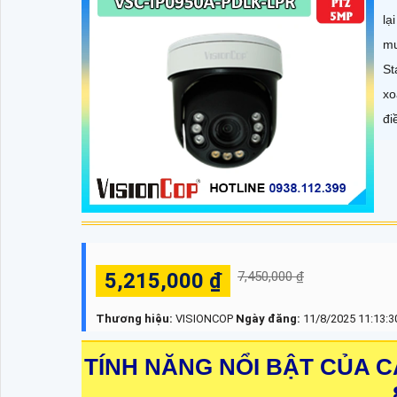
lạ
mư
St
xo
đi
5,215,000 ₫
7,450,000 ₫
Thương hiệu:
VISIONCOP
Ngày đăng:
11/8/2025 11:13:
TÍNH NĂNG NỔI BẬT CỦA C