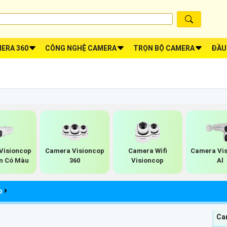
ERA 360
CÔNG NGHỆ CAMERA
TRỌN BỘ CAMERA
ĐẦU
Visioncop
Camera Visioncop
Camera Wifi
Camera Vi
m Có Màu
360
Visioncop
Al
p
Ca