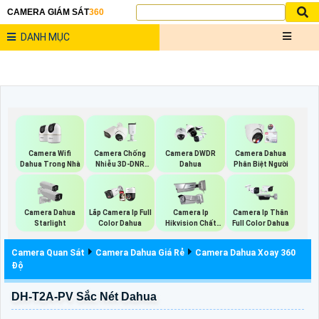
CAMERA GIÁM SÁT
360
DANH MỤC
Camera Wifi
Camera Chống
Camera DWDR
Camera Dahua
Dahua Trong Nhà
Nhiễu 3D-DNR
Dahua
Phân Biệt Người
Dahua
Camera Dahua
Lắp Camera Ip Full
Camera Ip
Camera Ip Thân
Starlight
Color Dahua
Hikvision Chất
Full Color Dahua
Lượng
Camera Quan Sát
Camera Dahua Giá Rẻ
Camera Dahua Xoay 360
Độ
DH-T2A-PV Sắc Nét Dahua