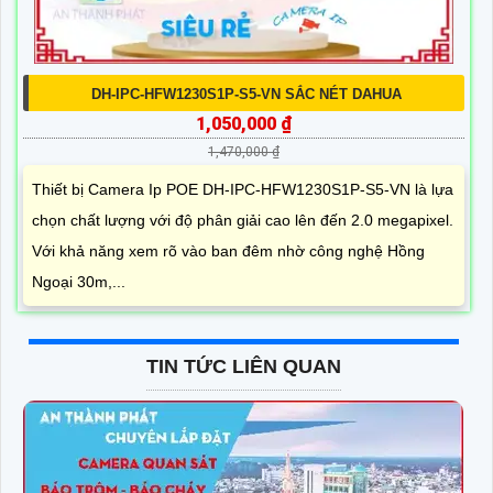
DH-IPC-HFW1230S1P-S5-VN SẮC NÉT DAHUA
1,050,000 ₫
1,470,000 ₫
Thiết bị Camera Ip POE DH-IPC-HFW1230S1P-S5-VN là lựa
chọn chất lượng với độ phân giải cao lên đến 2.0 megapixel.
Với khả năng xem rõ vào ban đêm nhờ công nghệ Hồng
Ngoại 30m,...
TIN TỨC LIÊN QUAN