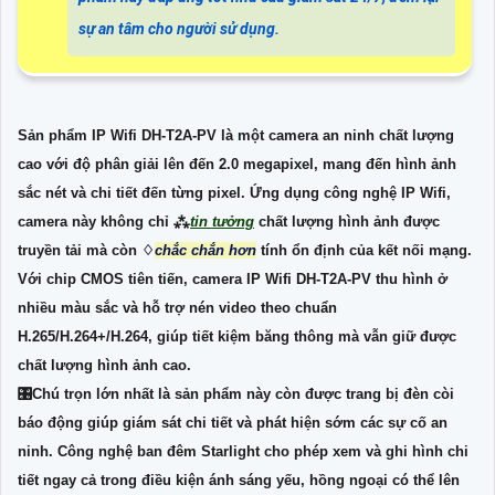
sự an tâm cho người sử dụng.
Sản phẩm IP Wifi
DH-T2A-PV
là một camera an ninh chất lượng
cao với độ phân giải lên đến 2.0 megapixel, mang đến hình ảnh
sắc nét và chi tiết đến từng pixel. Ứng dụng công nghệ IP Wifi,
camera này không chỉ ⁂
tin tưởng
chất lượng hình ảnh được
truyền tải mà còn ♢
chắc chắn hơn
tính ổn định của kết nối mạng.
Với chip CMOS tiên tiến, camera IP Wifi
DH-T2A-PV
thu hình ở
nhiều màu sắc và hỗ trợ nén video theo chuẩn
H.265/H.264+/H.264, giúp tiết kiệm băng thông mà vẫn giữ được
chất lượng hình ảnh cao.
🎛
Chú trọn lớn nhất là
sản phẩm này còn được trang bị đèn còi
báo động giúp giám sát chi tiết và phát hiện sớm các sự cố an
ninh. Công nghệ ban đêm Starlight cho phép xem và ghi hình chi
tiết ngay cả trong điều kiện ánh sáng yếu, hồng ngoại có thể lên