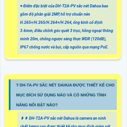
♥️ Điểm đặc biệt của DH-T2A-PV sắc nét Dahua bao
gồm độ phân giải 2MP, hỗ trợ chuẩn nén
H.265+/H.265/H.264+/H.264, ống kính cố định
3.6mm, điều chỉnh góc quét 3 trục, hồng ngoại thông
minh 20m, chống ngược sáng thực WDR (120dB),
IP67 chống nước và bụi, cấp nguồn qua mạng PoE.
❔ DH-TA-PV SẮC NÉT DAHUA ĐƯỢC THIẾT KẾ CHO
MỤC ĐÍCH SỬ DỤNG NÀO VÀ CÓ NHỮNG TÍNH
NĂNG NỔI BẬT NÀO?
️👩‍👩 DH-T2A-PV sắc nét Dahua là camera an ninh
chất lượng cao được thiết kế cho mục đích giám sát