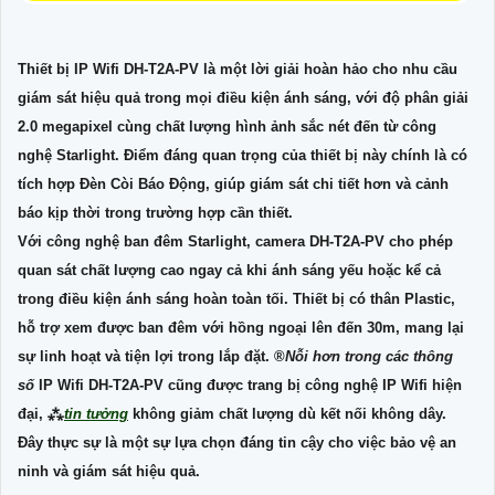
Thiết bị IP Wifi
DH-T2A-PV
là một lời giải hoàn hảo cho nhu cầu
giám sát hiệu quả trong mọi điều kiện ánh sáng, với độ phân giải
2.0 megapixel cùng chất lượng hình ảnh sắc nét đến từ công
nghệ Starlight. Điểm đáng quan trọng của thiết bị này chính là có
tích hợp Đèn Còi Báo Động, giúp giám sát chi tiết hơn và cảnh
báo kịp thời trong trường hợp cần thiết.
Với công nghệ ban đêm Starlight, camera
DH-T2A-PV
cho phép
quan sát chất lượng cao ngay cả khi ánh sáng yếu hoặc kể cả
trong điều kiện ánh sáng hoàn toàn tối. Thiết bị có thân Plastic,
hỗ trợ xem được ban đêm với hồng ngoại lên đến 30m, mang lại
sự linh hoạt và tiện lợi trong lắp đặt. ®️
Nỗi hơn trong các thông
số
IP Wifi
DH-T2A-PV
cũng được trang bị công nghệ IP Wifi hiện
đại, ⁂
tin tưởng
không giảm chất lượng dù kết nối không dây.
Đây thực sự là một sự lựa chọn đáng tin cậy cho việc bảo vệ an
ninh và giám sát hiệu quả.