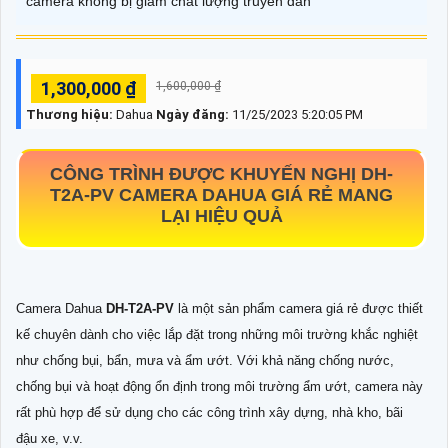
camera không bị giảm chất lượng truyền dẫn
1,300,000 ₫
1,600,000 ₫
Thương hiệu:
Dahua
Ngày đăng:
11/25/2023 5:20:05 PM
CÔNG TRÌNH ĐƯỢC KHUYẾN NGHỊ
DH-
T2A-PV
CAMERA DAHUA GIÁ RẺ MANG
LẠI HIỆU QUẢ
Camera Dahua
DH-T2A-PV
là một sản phẩm camera giá rẻ được thiết
kế chuyên dành cho việc lắp đặt trong những môi trường khắc nghiệt
như chống bụi, bẩn, mưa và ẩm ướt. Với khả năng chống nước,
chống bụi và hoạt động ổn định trong môi trường ẩm ướt, camera này
rất phù hợp để sử dụng cho các công trình xây dựng, nhà kho, bãi
đậu xe, v.v.