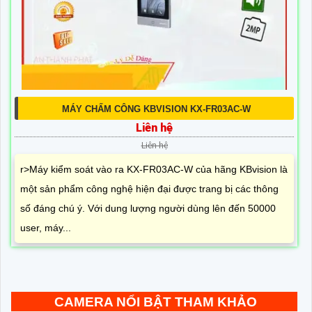
MÁY CHẤM CÔNG KBVISION KX-FR03AC-W
Liên hệ
Liên hệ
r>Máy kiểm soát vào ra KX-FR03AC-W của hãng KBvision là
một sản phẩm công nghệ hiện đại được trang bị các thông
số đáng chú ý. Với dung lượng người dùng lên đến 50000
user, máy...
CAMERA NỔI BẬT THAM KHẢO