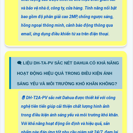
và bảo vệ nhà ở, công ty, cửa hàng. Tính năng nổi bật
bao gồm độ phân giải cao 2MP, chống ngược sáng,
hồng ngoại thông minh, cảnh báo động thông qua
email, ứng dụng điều khiển từ xa trên điện thoại.
🗨️ LIỆU DH-TA-PV SẮC NÉT DAHUA CÓ KHẢ NĂNG
HOẠT ĐỘNG HIỆU QUẢ TRONG ĐIỀU KIỆN ÁNH
SÁNG YẾU VÀ MÔI TRƯỜNG KHÓ KHĂN KHÔNG?
🤴 DH-T2A-PV sắc nét Dahua được thiết kế với công
nghệ tiên tiến giúp cải thiện chất lượng hình ảnh
trong điều kiện ánh sáng yếu và môi trường khó khăn.
Với khả năng hoạt động ổn định và hiệu quả, sản
phẩm này đáp ứng tốt nhu cầu giám sát 24/7, đem lại