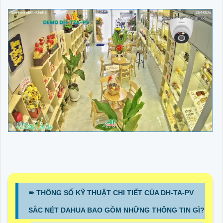
➽ THÔNG SỐ KỸ THUẬT CHI TIẾT CỦA DH-TA-PV
SẮC NÉT DAHUA BAO GỒM NHỮNG THÔNG TIN GÌ?