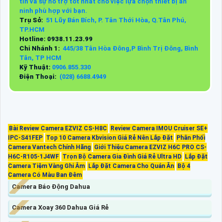
tin và sự hỗ trợ tốt nhất cho việc lựa chọn thiết bị an
ninh phù hợp với bạn.
Trụ Sở:
51 Lũy Bán Bích, P. Tân Thới Hòa, Q.Tân Phú,
TP.HCM
Hotline: 0938.11.23.99
Chi Nhánh 1:
445/38 Tân Hòa Đông,P Bình Trị Đông, Bình
Tân, TP HCM
Kỹ Thuật:
0906.855.330
Điện Thoại:
(028) 6688.4949
Bài Review Camera EZVIZ CS-H8C
Review Camera IMOU Cruiser SE+
IPC-S41FEP
Top 10 Camera Kbvision Giá Rẻ Nên Lắp Đặt
Phân Phối
Camera Vantech Chính Hãng
Giới Thiệu Camera EZVIZ H6C PRO CS-
H6C-R105-1J4WF
Trọn Bộ Camera Gia Đình Giá Rẻ Ultra HD
Lắp Đặt
Camera Tiệm Vàng Ghi Âm
Lắp Đặt Camera Cho Quán Ăn
Bộ 4
Camera Có Màu Ban Đêm
Camera Báo Động Dahua
Camera Xoay 360 Dahua Giá Rẻ