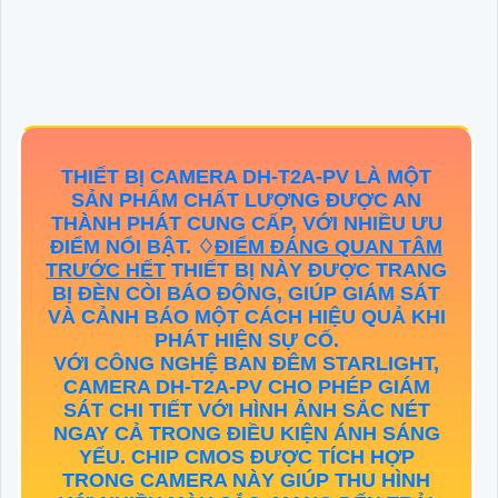
THIẾT BỊ CAMERA
DH-T2A-PV
LÀ MỘT
SẢN PHẨM CHẤT LƯỢNG ĐƯỢC AN
THÀNH PHÁT CUNG CẤP, VỚI NHIỀU ƯU
ĐIỂM NỔI BẬT. ♢
ĐIỂM ĐÁNG QUAN TÂM
TRƯỚC HẾT
THIẾT BỊ NÀY ĐƯỢC TRANG
BỊ ĐÈN CÒI BÁO ĐỘNG, GIÚP GIÁM SÁT
VÀ CẢNH BÁO MỘT CÁCH HIỆU QUẢ KHI
PHÁT HIỆN SỰ CỐ.
VỚI CÔNG NGHỆ BAN ĐÊM STARLIGHT,
CAMERA
DH-T2A-PV
CHO PHÉP GIÁM
SÁT CHI TIẾT VỚI HÌNH ẢNH SẮC NÉT
NGAY CẢ TRONG ĐIỀU KIỆN ÁNH SÁNG
YẾU. CHIP CMOS ĐƯỢC TÍCH HỢP
TRONG CAMERA NÀY GIÚP THU HÌNH