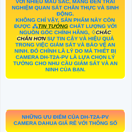
VỚI NHIỀU MÀU SẮC, MANG ĐẾN TRẢI
NGHIỆM QUAN SÁT CHÂN THỰC VÀ SINH
ĐỘNG.
KHÔNG CHỈ VẬY, SẢN PHẨM NÀY CÒN
ĐƯỢC ⁂
TIN TƯỞNG
CHẤT LƯỢNG VỚI
NGUỒN GỐC CHÍNH HÃNG, ♢
CHẮC
CHẮN HƠN
SỰ TIN CẬY VÀ HIỆU QUẢ
TRONG VIỆC GIÁM SÁT VÀ BẢO VỆ AN
NINH. ĐÓ CHÍNH LÀ LÝ DO MÀ THIẾT BỊ
CAMERA
DH-T2A-PV
LÀ LỰA CHỌN LÝ
TƯỞNG CHO NHU CẦU GIÁM SÁT VÀ AN
NINH CỦA BẠN.
NHỮNG ƯU ĐIỂM CỦA
DH-T2A-PV
CAMERA DAHUA GIÁ RẺ VỚI THÔNG SỐ