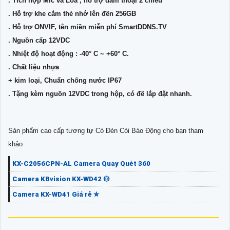
. Tích hợp Mic và Loa , hỗ trợ đàm thoại 2 chiều
. Hỗ trợ khe cắm thẻ nhớ lên đến 256GB
. Hỗ trợ ONVIF, tên miền miễn phí SmartDDNS.TV
. Nguồn cấp 12VDC
. Nhiệt độ hoạt động : -40° C ~ +60° C.
. Chất liệu nhựa
+ kim loại, Chuẩn chống nước IP67
. Tặng kèm nguồn 12VDC trong hộp, có đế lắp đặt nhanh.
Sản phẩm cao cấp tương tự Có Ðèn Còi Báo Động cho bạn tham
khảo
KX-C2056CPN-AL Camera Quay Quét 360
Camera KBvision KX-WD42 ۞
Camera KX-WD41 Giá rẻ ✮