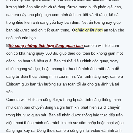
lượng hình ảnh sắc nét và rõ ràng. Được trang bị độ phân giải cao,
camera này cho phép bạn xem hình ảnh chi tiết và rõ ràng, kể cả
trong điều kiện ánh sáng yếu hay ban đêm. Nét ấn tượng này giúp
bạn bắt được mọi chi tiết quan trọng,
🔄
chắc chắn hơn
an toàn cho
ngôi nhà của bạn.
🌐
Bổ sung những tích hợp đáng quan tâm
camera wifi Ebitcam
còn có khả năng quay 360 độ, giúp theo dõi toàn bộ không gian một
cách linh hoạt và hiệu quả. Bạn có thể điều chỉnh góc quay, xoay
chiều ngang và dọc, hoặc phóng to thu nhỏ hình ảnh một cách dễ
dàng từ điện thoại thông minh của mình. Với tính năng này, camera
Ebitcam giúp bạn tận hưởng sự an toàn tối đa cho gia đình và tài
sản.
Camera wifi Ebitcam cũng được trang bị các tính năng thông minh
như cảnh báo chuyển động và ghi hình khi phát hiện sự di chuyển
trong khu vực quan sát. Bạn sẽ nhận được thông báo trực tiếp trên
điện thoại thông minh của mình khi có sự xâm nhập hoặc hoạt động
đáng ngờ xảy ra. Đồng thời, camera cũng ghi lại video và hình ảnh,