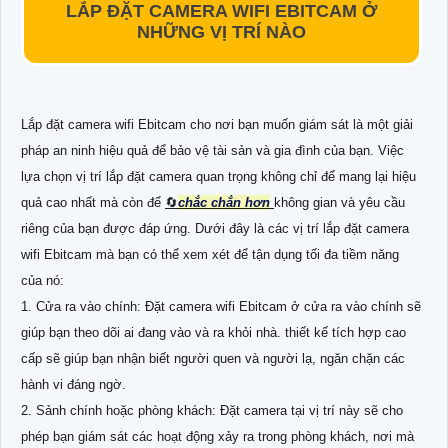
LẮP ĐẶT CAMERA WIFI EBITCAM Ở
NHỮNG VỊ TRÍ NÀO
Lắp đặt camera wifi Ebitcam cho nơi bạn muốn giám sát là một giải
pháp an ninh hiệu quả để bảo vệ tài sản và gia đình của bạn. Việc
lựa chọn vị trí lắp đặt camera quan trọng không chỉ để mang lại hiệu
quả cao nhất mà còn để
🔄
chắc chắn hơn
không gian và yêu cầu
riêng của bạn được đáp ứng. Dưới đây là các vị trí lắp đặt camera
wifi Ebitcam mà bạn có thể xem xét để tận dụng tối đa tiềm năng
của nó:
1. Cửa ra vào chính: Đặt camera wifi Ebitcam ở cửa ra vào chính sẽ
giúp bạn theo dõi ai đang vào và ra khỏi nhà. thiết kế tích hợp cao
cấp sẽ giúp bạn nhận biết người quen và người lạ, ngăn chặn các
hành vi đáng ngờ.
2. Sảnh chính hoặc phòng khách: Đặt camera tại vị trí này sẽ cho
phép bạn giám sát các hoạt động xảy ra trong phòng khách, nơi mà