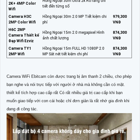
Hồng Ngoại 30m Ultra 2k Rõ ràng chi
2K+ 4MP Color
tiết đến từng số
Wifi
Camera H3C
Hồng Ngoại 30m 2.0 MP Tiết kiệm chi
979,300
2MP Color Wifi
phí
VNĐ
H6C 2MP
Hồng Ngoại 15m 2.0 megapixel Hình
874,300
Camera Thiết kế
ảnh chất lượng
VNĐ
Đẹp Wifi Ezviz
Camera TY1
Hồng Ngoại 15m FULL HD 1080P 2.0
874,300
2MP Wifi
MP Sắt nét tiết kiệm chi phí
VNĐ
Camera WiFi Ebitcam còn được trang bị âm thanh 2 chiều, cho phép
bạn nghe và nói trực tiếp với người ở nhà mà không cần có mặt.
thiết kế tích hợp cao cấp rất Có rất nhiều giá trị cao cấp khi bạn
muốn giao tiếp với con cái hoặc chỉ đơn giản là rất nhớ gia đình khi
đang đi công tác.