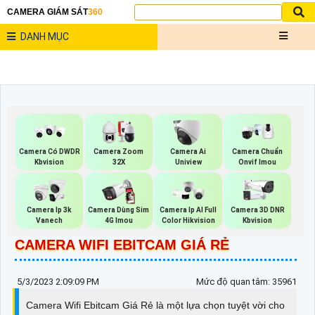
CAMERA GIÁM SÁT
360
DANH MỤC
Camera Có DWDR
Camera Zoom
Camera Ai
Camera Chuẩn
Kbvision
32X
Uniview
Onvif Imou
Camera Ip 3k
Camera Dùng Sim
Camera Ip AI Full
Camera 3D DNR
Vanech
4G Imou
Color Hikvision
Kbvision
CAMERA WIFI EBITCAM GIÁ RẺ
5/3/2023 2:09:09 PM
Mức độ quan tâm: 35961
Camera Wifi Ebitcam Giá Rẻ là một lựa chọn tuyệt vời cho