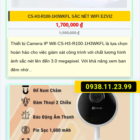
CS-H3-R100-1H3WKFL SẮC NÉT WIFI EZVIZ
1,700,000 ₫
1,900,000 ₫
Thiết bị Camera IP Wifi CS-H3-R100-1H3WKFL là lựa chọn
hoàn hảo cho việc giám sát công trình với chất lượng hình
ảnh sắc nét lên đến 3.0 megapixel. Với khả năng xem ban
đêm nhờ...
0938.11.23.99