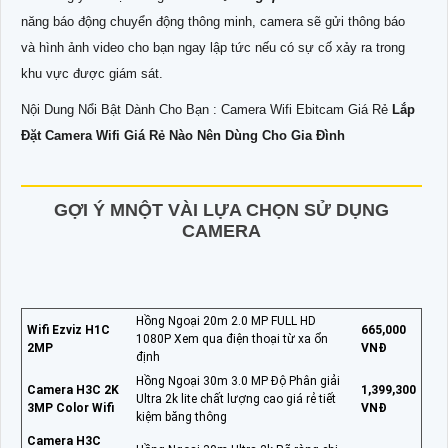
năng báo động chuyển động thông minh, camera sẽ gửi thông báo
và hình ảnh video cho bạn ngay lập tức nếu có sự cố xảy ra trong
khu vực được giám sát.
Nội Dung Nổi Bật Dành Cho Bạn : Camera Wifi Ebitcam Giá Rẻ
Lắp
Đặt Camera Wifi Giá Rẻ Nào Nên Dùng Cho Gia Đình
GỢI Ý MNỘT VÀI LỰA CHỌN SỬ DỤNG
CAMERA
Hồng Ngoại 20m 2.0 MP FULL HD
Wifi Ezviz H1C
665,000
1080P Xem qua điện thoại từ xa ổn
2MP
VNĐ
định
Hồng Ngoại 30m 3.0 MP Độ Phân giải
Camera H3C 2K
1,399,300
Ultra 2k lite chất lượng cao giá rẻ tiết
3MP Color Wifi
VNĐ
kiệm băng thông
Camera H3C