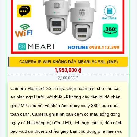
CAMERA IP WIFI KHÔNG DÂY MEARI S4 SSL (4MP)
1,950,000 ₫
2,100,000 ₫
Camera Meari S4 SSL là lựa chọn hoàn hảo cho nhu cầu
an ninh ngoài trời, với thiết kế không dây tiện lợi độ phân
giải 4MP siêu nét và khả năng quay xoay 360° bao quát
toàn cảnh. Camera ghi hình ban đêm có màu sống động
ngay cả khi không bật đèn LED, tích hợp còi hú, đèn cảnh
báo và đàm thoại 2 chiều giúp bạn chủ động phát hiện và