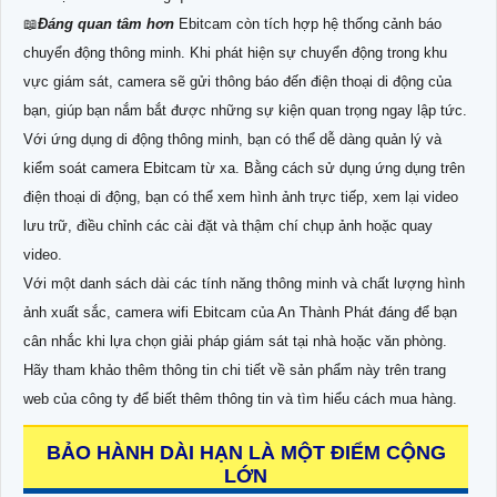
📖
Đáng quan tâm hơn
Ebitcam còn tích hợp hệ thống cảnh báo
chuyển động thông minh. Khi phát hiện sự chuyển động trong khu
vực giám sát, camera sẽ gửi thông báo đến điện thoại di động của
bạn, giúp bạn nắm bắt được những sự kiện quan trọng ngay lập tức.
Với ứng dụng di động thông minh, bạn có thể dễ dàng quản lý và
kiểm soát camera Ebitcam từ xa. Bằng cách sử dụng ứng dụng trên
điện thoại di động, bạn có thể xem hình ảnh trực tiếp, xem lại video
lưu trữ, điều chỉnh các cài đặt và thậm chí chụp ảnh hoặc quay
video.
Với một danh sách dài các tính năng thông minh và chất lượng hình
ảnh xuất sắc, camera wifi Ebitcam của An Thành Phát đáng để bạn
cân nhắc khi lựa chọn giải pháp giám sát tại nhà hoặc văn phòng.
Hãy tham khảo thêm thông tin chi tiết về sản phẩm này trên trang
web của công ty để biết thêm thông tin và tìm hiểu cách mua hàng.
BẢO HÀNH DÀI HẠN LÀ MỘT ĐIỂM CỘNG
LỚN