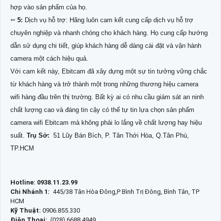
hợp vào sản phẩm của họ.
⬹
5:
Dịch vụ hỗ trợ: Hãng luôn cam kết cung cấp dịch vụ hỗ trợ
chuyên nghiệp và nhanh chóng cho khách hàng. Họ cung cấp hướng
dẫn sử dụng chi tiết, giúp khách hàng dễ dàng cài đặt và vận hành
camera một cách hiệu quả.
Với cam kết này, Ebitcam đã xây dựng một sự tin tưởng vững chắc
từ khách hàng và trở thành một trong những thương hiệu camera
wifi hàng đầu trên thị trường. Bất kỳ ai có nhu cầu giám sát an ninh
chất lượng cao và đáng tin cậy có thể tự tin lựa chọn sản phẩm
camera wifi Ebitcam mà không phải lo lắng về chất lượng hay hiệu
suất.
Trụ Sở:
51 Lũy Bán Bích, P. Tân Thới Hòa, Q.Tân Phú,
TP.HCM
Hotline: 0938.11.23.99
Chi Nhánh 1:
445/38 Tân Hòa Đông,P Bình Trị Đông, Bình Tân, TP
HCM
Kỹ Thuật:
0906.855.330
Điện Thoại:
(028) 6688.4949