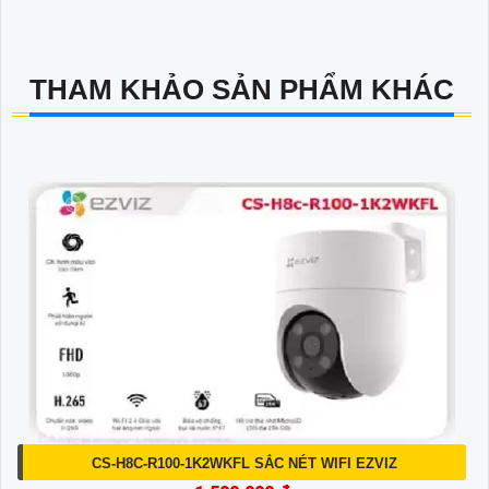
THAM KHẢO SẢN PHẨM KHÁC
CS-H8C-R100-1K2WKFL SẮC NÉT WIFI EZVIZ