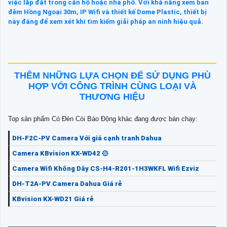
việc lắp đặt trong căn hộ hoặc nhà phố. Với khả năng xem ban
đêm Hồng Ngoại 30m, IP Wifi và thiết kế Dome Plastic, thiết bị
này đáng để xem xét khi tìm kiếm giải pháp an ninh hiệu quả.
THÊM NHỮNG LỰA CHỌN ĐỂ SỬ DỤNG PHÙ
HỢP VỚI CÔNG TRÌNH CÙNG LOẠI VÀ
THƯƠNG HIỆU
Top sản phẩm Có Ðèn Còi Báo Động khác đang được bán chạy:
DH-F2C-PV Camera Với giá cạnh tranh Dahua
Camera KBvision KX-WD42 ۞
Camera Wifi Không Dây CS-H4-R201-1H3WKFL Wifi Ezviz
DH-T2A-PV Camera Dahua Giá rẻ
KBvision KX-WD21 Giá rẻ