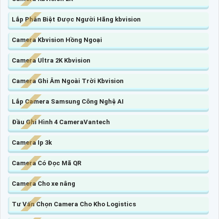
Lắp Phân Biệt Được Người Hãng kbvision
Camera Kbvision Hồng Ngoại
Camera Ultra 2K Kbvision
Camera Ghi Âm Ngoài Trời Kbvision
Lắp Camera Samsung Công Nghệ AI
Đầu Ghi Hình 4 CameraVantech
Camera Ip 3k
Camera Có Đọc Mã QR
Camera Cho xe nâng
Tư Vấn Chọn Camera Cho Kho Logistics