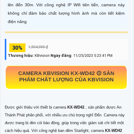
lên đến 30m. Với công nghệ IP Wifi tiên tiến, camera này
không chỉ đảm bảo chất lượng hình ảnh mà còn tiết kiệm
điện năng
30%
1,504,000 ₫
Thương hiệu:
KBvision
Ngày đăng:
11/25/2023 5:23:41 PM
CAMERA KBVISION
KX-WD42
۞ SẢN
PHẨM CHẤT LƯỢNG CỦA KBVISION
Được giới thiệu với thiết bị camera
KX-WD42
, sản phẩm được An
Thành Phát phân phối, với nhiều ưu chú trọng nghĩ Đến. Camera này
được trang bị đèn còi báo động, giúp trong việc giám sát chi tiết một
cách hiệu quả. Với công nghệ ban đêm Starlight, camera
KX-WD42