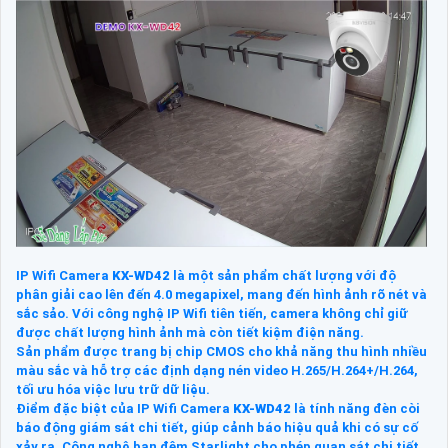
IP Wifi Camera
KX-WD42
là một sản phẩm chất lượng với độ
phân giải cao lên đến 4.0 megapixel, mang đến hình ảnh rõ nét và
sắc sảo. Với công nghệ IP Wifi tiên tiến, camera không chỉ giữ
được chất lượng hình ảnh mà còn tiết kiệm điện năng.
Sản phẩm được trang bị chip CMOS cho khả năng thu hình nhiều
màu sắc và hỗ trợ các định dạng nén video H.265/H.264+/H.264,
tối ưu hóa việc lưu trữ dữ liệu.
Điểm đặc biệt của IP Wifi Camera
KX-WD42
là tính năng đèn còi
báo động giám sát chi tiết, giúp cảnh báo hiệu quả khi có sự cố
xảy ra. Công nghệ ban đêm Starlight cho phép quan sát chi tiết