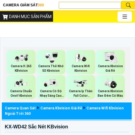
CAMERA GIÁM SÁT
360
DANH MỤC SẢN PHẨM
Camera Wifi
Camera H.265
Camera Thẻ Nhớ
Camera Kbvision
Kbvision
KBvision
SD Kbvision
Giá Rẻ
Camera Chuẩn
Camera Có Độ
Camera Ip Thân
Camera Kbvision
Onvif Kbvision
Nhạy Sáng Cao
Full Color
Ban Đêm Có Màu
Kbvision
Kbvision
Camera Quan Sát
Camera Kbvision Giá Rẻ
Camera Wifi Kbvision
Ngoài Trời 360
KX-WD42 Sắc Nét KBvision