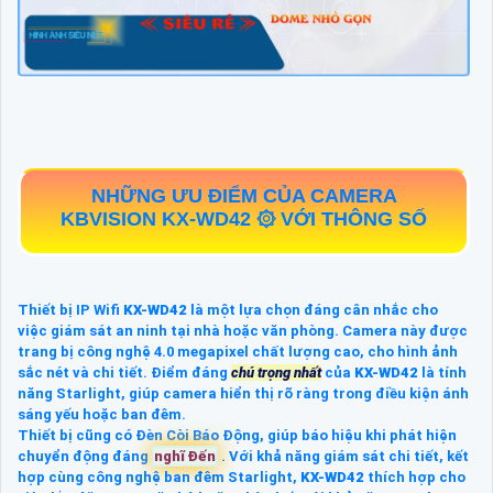
NHỮNG ƯU ĐIỂM CỦA CAMERA
KBVISION
KX-WD42
۞ VỚI THÔNG SỐ
Thiết bị IP Wifi
KX-WD42
là một lựa chọn đáng cân nhắc cho
việc giám sát an ninh tại nhà hoặc văn phòng. Camera này được
trang bị công nghệ 4.0 megapixel chất lượng cao, cho hình ảnh
sắc nét và chi tiết. Điểm đáng
chú trọng nhất
của
KX-WD42
là tính
năng Starlight, giúp camera hiển thị rõ ràng trong điều kiện ánh
sáng yếu hoặc ban đêm.
Thiết bị cũng có Đèn Còi Báo Động, giúp báo hiệu khi phát hiện
chuyển động đáng
nghĩ Đến
. Với khả năng giám sát chi tiết, kết
hợp cùng công nghệ ban đêm Starlight,
KX-WD42
thích hợp cho