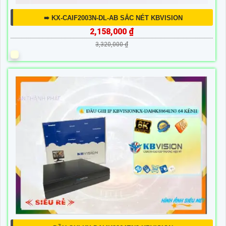
➠ KX-CAIF2003N-DL-AB SẮC NÉT KBVISION
2,158,000 ₫
3,320,000 ₫