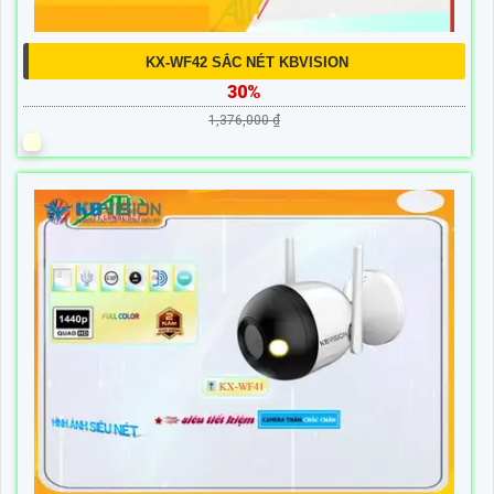
KX-WF42 SẮC NÉT KBVISION
30%
1,376,000 ₫