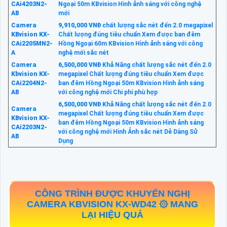
CAi4203N2-
Ngoại 50m KBvision Hình ảnh sáng với công nghệ
AB
mới
Camera
9,910,000 VNĐ
chất lượng sắc nét đến 2.0 megapixel
KBvision KX-
Chất lượng đúng tiêu chuẩn Xem được ban đêm
CAi2205MN2-
Hồng Ngoại 60m KBvision Hình ảnh sáng với công
A
nghệ mới sắc nét
Camera
6,500,000 VNĐ
Khả Năng chất lượng sắc nét đến 2.0
Kbvision KX-
megapixel Chất lượng đúng tiêu chuẩn Xem được
CAi2204N2-
ban đêm Hồng Ngoại 50m KBvision Hình ảnh sáng
AB
với công nghệ mới Chi phí phù hợp
6,500,000 VNĐ
Khả Năng chất lượng sắc nét đến 2.0
Camera
megapixel Chất lượng đúng tiêu chuẩn Xem được
KBvision KX-
ban đêm Hồng Ngoại 50m KBvision Hình ảnh sáng
CAi2203N2-
với công nghệ mới Hình Ảnh sắc nét Dễ Dàng Sử
AB
Dụng
CÔNG TRÌNH ĐƯỢC KHUYẾN NGHỊ
CAMERA KBVISION
KX-WD42
۞ MANG
LẠI HIỆU QUẢ