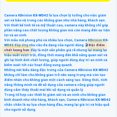
Camera KBvision
KX-WD42
là lựa chọn lý tưởng cho việc giám
sát và bảo vệ trong các không gian như nhà hàng, khách sạn.
Với thiết kế tinh tế và mỹ thuật cao, camera này không chỉ góp
phần nâng cao chất lượng không gian mà còn mang đến sự tiện
lợi và an ninh.
Với mẫu mã phong phú và nhiều lựa chọn, Camera KBvision
KX-
WD42
đáp ứng nhu cầu đa dạng của người dùng. 🎬
Đặc điểm
chất lượng hơn
đây là một sản phẩm giá rẻ nhưng lại mang lại
hiệu suất vượt trội, đồng thời mang đến khả năng quan sát và
ghi lại hình ảnh chất lượng, giúp người dùng duy trì an ninh và
kiểm soát tốt các hoạt động xung quanh.
Những nét kiểu dáng đặc trưng của Camera KBvision
KX-WD42
không chỉ làm cho không gian trở nên sang trọng mà còn tạo
điểm nhấn cho không gian một cách sáng tạo. Đồng thời, tính
năng thông minh và dễ sử dụng của camera cũng giúp người
dùng cảm thấy thoải mái khi sử dụng và quản lý.
Trong tổ hợp các thiết bị giám sát và an ninh cho không gian
kinh doanh như nhà hàng, khách sạn, Camera KBvision
KX-WD42
chắc chắn là sự lựa chọn hàng đầu, mang lại giá trị và hiệu quả
cho người sử dụng.