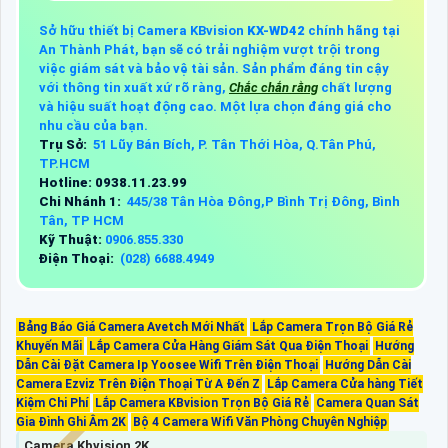
Sở hữu thiết bị Camera KBvision
KX-WD42
chính hãng tại
An Thành Phát, bạn sẽ có trải nghiệm vượt trội trong
việc giám sát và bảo vệ tài sản. Sản phẩm đáng tin cậy
với thông tin xuất xứ rõ ràng,
Chắc chắn rằng
chất lượng
và hiệu suất hoạt động cao. Một lựa chọn đáng giá cho
nhu cầu của bạn.
Trụ Sở:
51 Lũy Bán Bích, P. Tân Thới Hòa, Q.Tân Phú,
TP.HCM
Hotline: 0938.11.23.99
Chi Nhánh 1:
445/38 Tân Hòa Đông,P Bình Trị Đông, Bình
Tân, TP HCM
Kỹ Thuật:
0906.855.330
Điện Thoại:
(028) 6688.4949
Bảng Báo Giá Camera Avetch Mới Nhất
Lắp Camera Trọn Bộ Giá Rẻ
Khuyến Mãi
Lắp Camera Cửa Hàng Giám Sát Qua Điện Thoại
Hướng
Dẫn Cài Đặt Camera Ip Yoosee Wifi Trên Điện Thoại
Hướng Dẫn Cài
Camera Ezviz Trên Điện Thoại Từ A Đến Z
Lắp Camera Cửa hàng Tiết
Kiệm Chi Phí
Lắp Camera KBvision Trọn Bộ Giá Rẻ
Camera Quan Sát
Gia Đình Ghi Âm 2K
Bộ 4 Camera Wifi Văn Phòng Chuyên Nghiệp
Camera Kbvision 2K