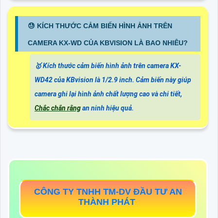
😓 KÍCH THƯỚC CẢM BIẾN HÌNH ẢNH TRÊN
CAMERA KX-WD CỦA KBVISION LÀ BAO NHIÊU?
🥇 Kích thước cảm biến hình ảnh trên camera KX-
WD42 của KBvision là 1/2.9 inch. Cảm biến này giúp
camera ghi lại hình ảnh chất lượng cao và chi tiết,
Chắc chắn rằng
an ninh hiệu quả.
CÔNG TY TNHH TM-DV ĐẦU TƯ AN
THÀNH PHÁT