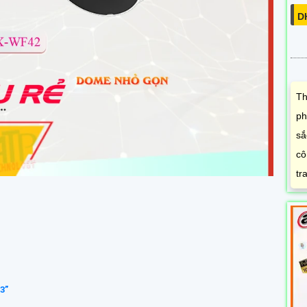
D
Th
ph
sắ
cô
tr
3”