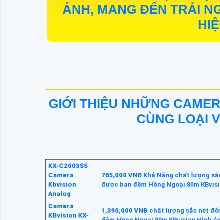
ẢNH, MANG ĐẾN TRẢI NG
HIỆ
GIỚI THIỆU NHỮNG CAME
CÙNG LOẠI 
KX-C2003S5
Camera
765,000 VNĐ
Khả Năng chất lượng sắc
Kbvision
được ban đêm Hồng Ngoại 80m KBvisi
Analog
Camera
1,390,000 VNĐ
chất lượng sắc nét đế
KBvision KX-
đêm Hồng Ngoại 80m KBvision Hình ản