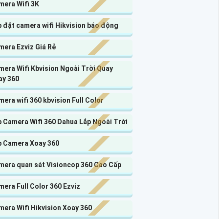
mera Wifi 3K
 đặt camera wifi Hikvision báo động
mera Ezviz Giá Rẻ
era Wifi Kbvision Ngoài Trời Quay
ay 360
era wifi 360 kbvision Full Color
p Camera Wifi 360 Dahua Lắp Ngoài Trời
p Camera Xoay 360
mera quan sát Visioncop 360 Cao Cấp
era Full Color 360 Ezviz
era Wifi Hikvision Xoay 360