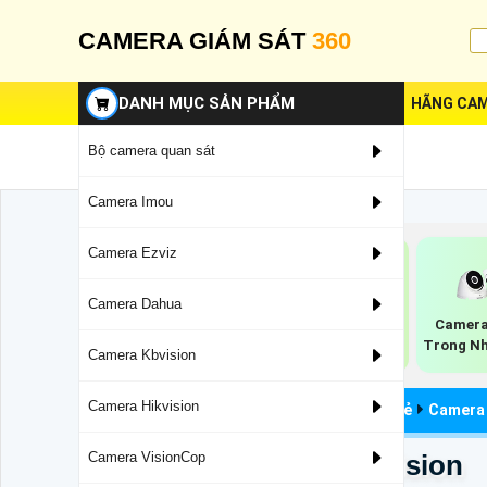
CAMERA GIÁM SÁT
360
DANH MỤC SẢN PHẨM
HÃNG CAM
Bộ camera quan sát
Camera Imou
Camera Ezviz
Camera Dahua
Camera Speedom
Camera Kbvision
Camera
Kbvision
Motorized Lens
Trong Nh
Camera Kbvision
Camera Hikvision
Camera Quan Sát
Camera Kbvision Giá Rẻ
Camera 
KX-WF42 Sắc Nét KBvision
Camera VisionCop