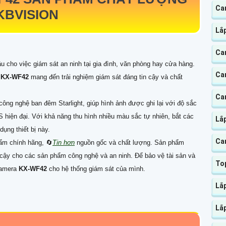
Ca
KBVISION
Lắ
Ca
u cho việc giám sát an ninh tại gia đình, văn phòng hay cửa hàng.
Ca
a
KX-WF42
mang đến trải nghiệm giám sát đáng tin cậy và chất
Ca
 công nghệ ban đêm Starlight, giúp hình ảnh được ghi lại với độ sắc
 hiện đại. Với khả năng thu hình nhiều màu sắc tự nhiên, bắt các
Lắ
dụng thiết bị này.
Ca
ẩm chính hãng, 🔄
Tin hơn
nguồn gốc và chất lượng. Sản phẩm
n cậy cho các sản phẩm công nghệ và an ninh. Để bảo vệ tài sản và
To
 Camera
KX-WF42
cho hệ thống giám sát của mình.
Lắ
Lắ