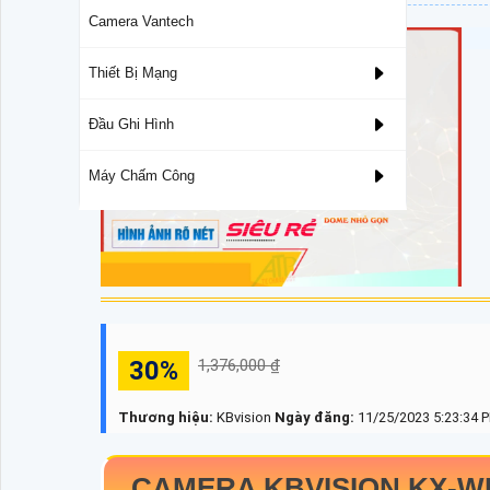
Camera Vantech
Thiết Bị Mạng
Đầu Ghi Hình
Máy Chấm Công
30%
1,376,000 ₫
Thương hiệu:
KBvision
Ngày đăng:
11/25/2023 5:23:34 
CAMERA KBVISION
KX-W