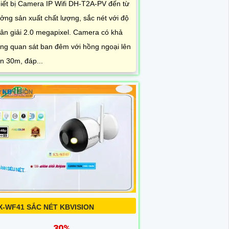
iết bị Camera IP Wifi DH-T2A-PV đến từ
ởng sản xuất chất lượng, sắc nét với độ
ân giải 2.0 megapixel. Camera có khả
ng quan sát ban đêm với hồng ngoại lên
n 30m, đáp...
X-WF41 SẮC NÉT KBVISION
30%