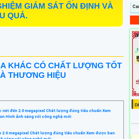
HIỆM GIÁM SÁT ỔN ĐỊNH VÀ
Ca
U QUẢ.
RA KHÁC CÓ CHẤT LƯỢNG TỐT
VÀ THƯƠNG HIỆU
D
 nét đến 2.0 megapixel Chất lượng đúng tiêu chuẩn Xem
on Hình ảnh sáng với công nghệ mới
n 2.0 megapixel Chất lượng đúng tiêu chuẩn Xem được ban
h sáng với công nghệ mới