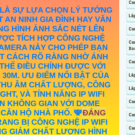
Ca
LÀ SỰ LỰA CHỌN LÝ TƯỞNG
Lắp
 AN NINH GIA ĐÌNH HAY VĂN
G HÌNH ẢNH SẮC NÉT LÊN
Ca
ĐƯỢC TÍCH HỢP CÔNG NGHỆ
Cam
 CAMERA NÀY CHO PHÉP BẠN
Xo
T CÁCH RÕ RÀNG NHỜ ÁNH
Cam
THỂ ĐIỀU CHỈNH ĐƯỢC VỚI
30M. ƯU ĐIỂM NỔI BẬT CỦA
Lắ
THU ÂM CHẤT LƯỢNG, CÔNG
Lắ
HT, VÀ TÍNH NĂNG IP WIFI
AN KHÔNG GIAN VỚI DOME
Ca
CĂN HỘ NHÀ PHỐ. 🕎
ĐÁNG
Cam
RANG BỊ CÔNG NGHỆ IP WIFI
Cam
NG GIẢM CHẤT LƯỢNG HÌNH