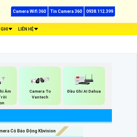
Camera Wifi 360
Tin Camera 360
0938.112.399
 GHI
LIÊN HỆ
hi Âm
Camera To
Đầu Ghi AI Dahua
Trời
Vantech
ion
mera Có Báo Động Kbvision