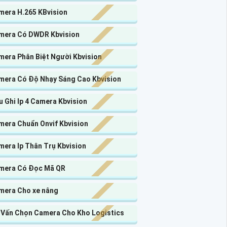
mera H.265 KBvision
mera Có DWDR Kbvision
mera Phân Biệt Người Kbvision
mera Có Độ Nhạy Sáng Cao Kbvision
 Ghi Ip 4 Camera Kbvision
mera Chuẩn Onvif Kbvision
mera Ip Thân Trụ Kbvision
mera Có Đọc Mã QR
mera Cho xe nâng
 Vấn Chọn Camera Cho Kho Logistics