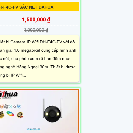
H-F4C-PV SẮC NÉT DAHUA
1,500,000 ₫
1,800,000 ₫
iết bị Camera IP Wifi DH-F4C-PV với độ
ân giải 4.0 megapixel cung cấp hình ảnh
c nét, cho phép xem rõ ban đêm nhờ
ng nghệ Hồng Ngoại 30m. Thiết bị được
ang bị IP Wifi...