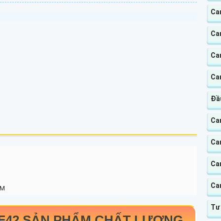
Ca
Ca
Ca
Ca
Đầu
Ca
Ca
Ca
Ca
PM
Tư
F42
SẢN PHẨM CHẤT LƯỢNG