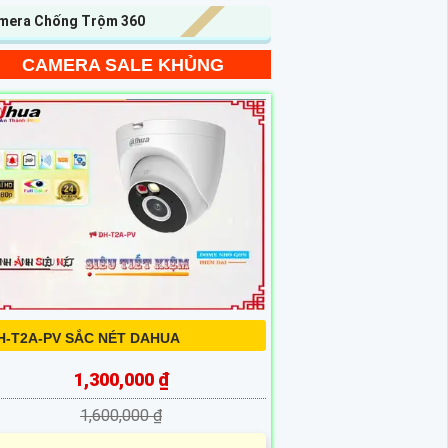
mera Chống Trộm 360
CAMERA SALE KHỦNG
H-T2A-PV SẮC NÉT DAHUA
1,300,000 ₫
1,600,000 ₫