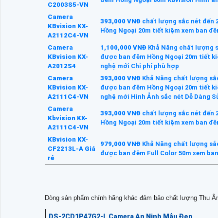
C2003S5-VN
Camera
393,000 VNĐ
chất lượng sắc nét đến 
KBvision KX-
Hồng Ngoại 20m tiết kiệm xem ban đê
A2112C4-VN
Camera
1,100,000 VNĐ
Khả Năng chất lượng s
KBvision KX-
được ban đêm Hồng Ngoại 20m tiết ki
A2012S4
nghệ mới Chi phí phù hợp
Camera
393,000 VNĐ
Khả Năng chất lượng sắc
KBvision KX-
được ban đêm Hồng Ngoại 20m tiết ki
A2111C4-VN
nghệ mới Hình Ảnh sắc nét Dễ Dàng S
Camera
393,000 VNĐ
chất lượng sắc nét đến 
Kbvision KX-
Hồng Ngoại 20m tiết kiệm xem ban đê
A2111C4-VN
KBvision KX-
979,000 VNĐ
Khả Năng chất lượng sắc
CF2213L-A Giá
được ban đêm Full Color 50m xem ban
rẻ
Dòng sản phẩm chính hãng khác đảm bảo chất lượng Thu Â
DS-2CD1P47G2-L Camera An Ninh Mẫu Đẹp