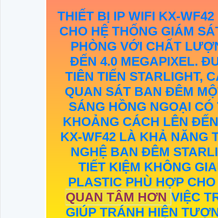
THIẾT BỊ IP WIFI
KX-WF42
CHO HỆ THỐNG GIÁM SÁT
PHÒNG VỚI CHẤT LƯỢN
ĐẾN 4.0 MEGAPIXEL. 
TIÊN TIẾN STARLIGHT,
QUAN SÁT BAN ĐÊM MỘ
SÁNG HỒNG NGOẠI CÓ 
KHOẢNG CÁCH LÊN ĐẾN 
KX-WF42
LÀ KHẢ NĂNG 
NGHỆ BAN ĐÊM STARLIG
TIẾT KIỆM KHÔNG GI
PLASTIC PHÙ HỢP CHO 
QUAN TÂM HƠN
VIỆC T
GIÚP TRÁNH HIỆN TƯỢ