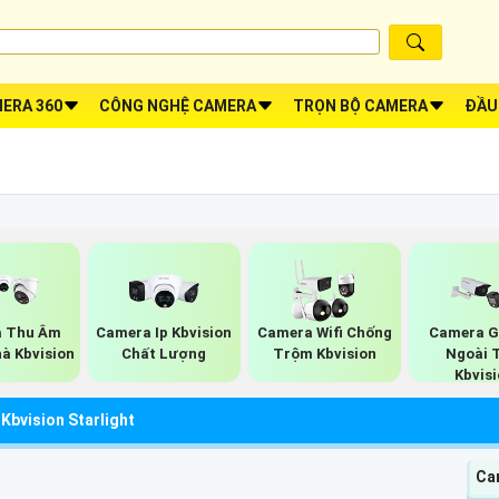
ERA 360
CÔNG NGHỆ CAMERA
TRỌN BỘ CAMERA
ĐẦU
 Thu Âm
Camera Ip Kbvision
Camera Wifi Chống
Camera G
à Kbvision
Chất Lượng
Trộm Kbvision
Ngoài 
Kbvis
Kbvision Starlight
Ca