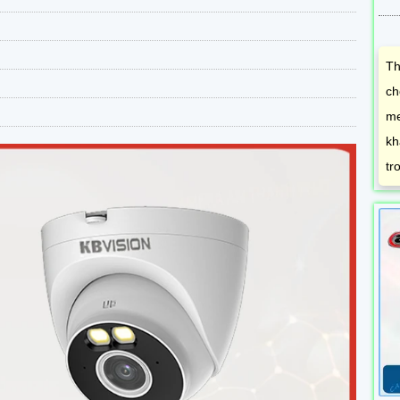
Th
ch
me
kh
tr