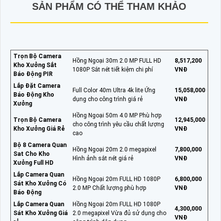
SẢN PHẨM CÓ THỂ THAM KHẢO
Trọn Bộ Camera
Hồng Ngoại 30m 2.0 MP FULL HD
8,517,200
Kho Xưởng Sắt
1080P Sắt nét tiết kiệm chi phí
VNĐ
Báo Động PIR
Lắp Đặt Camera
Full Color 40m Ultra 4k lite Ứng
15,058,000
Báo Động Kho
dụng cho công trình giá rẻ
VNĐ
Xưởng
Hồng Ngoại 50m 4.0 MP Phù hợp
Trọn Bộ Camera
12,945,000
cho công trình yêu cầu chất lượng
Kho Xưởng Giá Rẻ
VNĐ
cao
Bộ 8 Camera Quan
Hồng Ngoại 20m 2.0 megapixel
7,800,000
Sat Cho Kho
Hình ảnh sắt nét giá rẻ
VNĐ
Xưởng Full HD
Lắp Camera Quan
Hồng Ngoại 20m FULL HD 1080P
6,800,000
Sát Kho Xưởng Có
2.0 MP Chất lượng phù hợp
VNĐ
Báo Động
Lắp Camera Quan
Hồng Ngoại 20m FULL HD 1080P
4,300,000
Sát Kho Xưởng Giá
2.0 megapixel Vừa đủ sử dụng cho
VNĐ