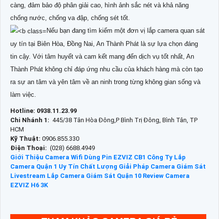
càng, đảm bảo độ phân giải cao, hình ảnh sắc nét và khả năng
chống nước, chống va đập, chống sét tốt.
Nếu bạn đang tìm kiếm một đơn vị lắp camera quan sát
uy tín tại Biên Hòa, Đồng Nai, An Thành Phát là sự lựa chọn đáng
tin cậy. Với tâm huyết và cam kết mang đến dịch vụ tốt nhất, An
Thành Phát không chỉ đáp ứng nhu cầu của khách hàng mà còn tạo
ra sự an tâm và yên tâm về an ninh trong từng không gian sống và
làm việc.
Hotline: 0938.11.23.99
Chi Nhánh 1:
445/38 Tân Hòa Đông,P Bình Trị Đông, Bình Tân, TP
HCM
Kỹ Thuật:
0906.855.330
Điện Thoại:
(028) 6688.4949
Giới Thiệu Camera Wifi Dùng Pin EZVIZ CB1
Công Ty Lắp
Camera Quận 1 Uy Tín Chất Lượng
Giải Pháp Camera Giám Sát
Livestream
Lắp Camera Giám Sát Quận 10
Review Camera
EZVIZ H6 3K