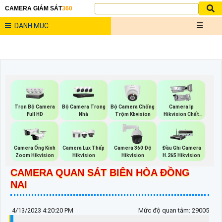
CAMERA GIÁM SÁT
360
DANH MỤC
Trọn Bộ Camera
Bộ Camera Trong
Bộ Camera Chống
Camera Ip
Full HD
Nhà
Trộm Kbvision
Hikvision Chất
Lượng
Camera Ống Kính
Camera Lux Thấp
Camera 360 Độ
Đầu Ghi Camera
Zoom Hikvision
Hikvision
Hikvision
H.265 Hikvision
CAMERA QUAN SÁT BIÊN HÒA ĐỒNG
NAI
4/13/2023 4:20:20 PM
Mức độ quan tâm: 29005