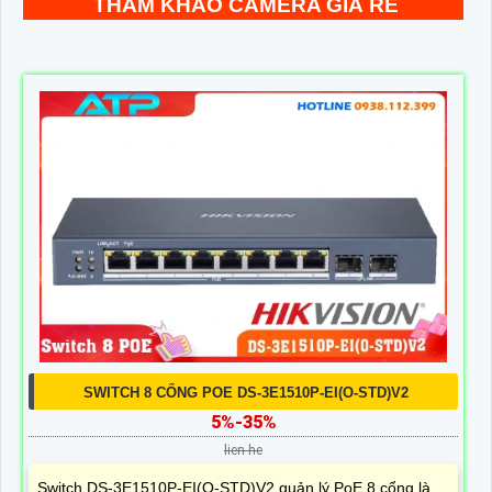
THAM KHẢO CAMERA GIÁ RẺ
SWITCH 8 CỔNG POE DS-3E1510P-EI(O-STD)V2
5%-35%
lien he
Switch DS-3E1510P-EI(O-STD)V2 quản lý PoE 8 cổng là ,