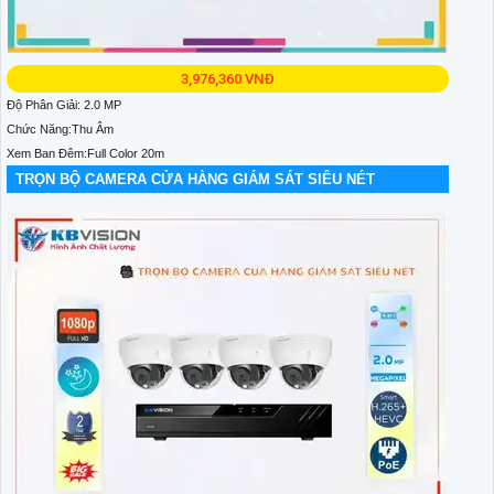
3,976,360 VNĐ
Độ Phân Giải: 2.0 MP
Chức Năng:Thu Âm
Xem Ban Đêm:Full Color 20m
TRỌN BỘ CAMERA CỬA HÀNG GIÁM SÁT SIÊU NÉT