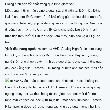
lượng hình ảnh tốt nhất trong quá trình giám sát.
Một trong những mẫu camera quan sát phổ biến tại Biên Hòa Đồng
Nai là camera IP. Camera IP có khả năng gửi dữ liệu video trực tiếp
qua mạng Internet, giúp dễ dàng quan sát từ xa thông qua điện thoại
di động hay máy tính. Camera IP cũng cho phép lưu trữ hình ảnh
trực tiếp trên thiết bị lưu trữ hoặc đám mây, giúp bảo vệ dữ liệu an
toàn.
ϡ
Nét đặt trưng ngoài ra
camera AHD (Analog High Definition) cũng
là một lựa chọn phổ biến tại Biên Hòa Đồng Nai. Đây là một công
nghệ mới, cho phép truyền tín hiệu video chất lượng cao thông qua
dây cáp đồng trục. Camera AHD mang lại hình ảnh sắc nét, màu sắc
chính xác và độ phân giải cao.
Một mẫu camera quan sát khác có sự ưa chuộng tại
Biên Hòa Đồng Nai là camera PTZ. Camera PTZ có khả năng xoay
ngang, xoay dọc và thu phóng từ xa, giúp quan sát một diện tích
rộng hơn và theo dõi các vị trí mục tiêu một cách linh hoạt. Camera
PTZ thường được sử dụng trong các khu vực quan trọng như khu