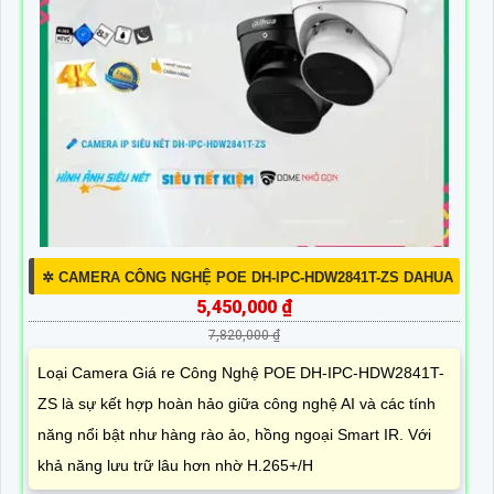
✲ CAMERA CÔNG NGHỆ POE DH-IPC-HDW2841T-ZS DAHUA
5,450,000 ₫
7,820,000 ₫
Loại Camera Giá re Công Nghệ POE DH-IPC-HDW2841T-
ZS là sự kết hợp hoàn hảo giữa công nghệ AI và các tính
năng nổi bật như hàng rào ảo, hồng ngoại Smart IR. Với
khả năng lưu trữ lâu hơn nhờ H.265+/H