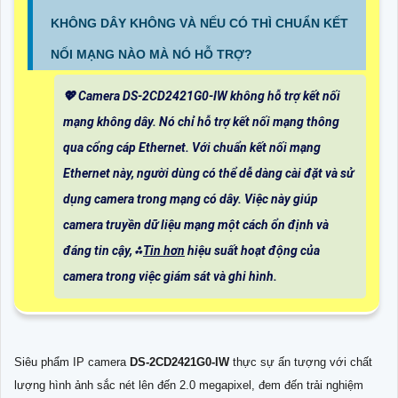
KHÔNG DÂY KHÔNG VÀ NẾU CÓ THÌ CHUẨN KẾT
NỐI MẠNG NÀO MÀ NÓ HỖ TRỢ?
💖 Camera DS-2CD2421G0-IW không hỗ trợ kết nối
mạng không dây. Nó chỉ hỗ trợ kết nối mạng thông
qua cổng cáp Ethernet. Với chuẩn kết nối mạng
Ethernet này, người dùng có thể dễ dàng cài đặt và sử
dụng camera trong mạng có dây. Việc này giúp
camera truyền dữ liệu mạng một cách ổn định và
đáng tin cậy, ⁂
Tin hơn
hiệu suất hoạt động của
camera trong việc giám sát và ghi hình.
Siêu phẩm IP camera
DS-2CD2421G0-IW
thực sự ấn tượng với chất
lượng hình ảnh sắc nét lên đến 2.0 megapixel, đem đến trải nghiệm