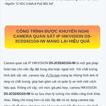
- Nguồn 12 VDC 0.66A & PoE 802.3af
CÔNG TRÌNH ĐƯỢC KHUYẾN NGHỊ
CAMERA QUAN SÁT IP HIKVISION
DS-
2CD2421G0-IW
MANG LẠI HIỆU QUẢ
Camera quan sát IP HIKVISION
DS-2CD2421G0-IW
là một giải pháp
hoàn hảo cho việc lắp đặt trong nhà hoặc ngoài trời. Với chất lượng
hình ảnh sắc nét, camera này ⁂
Tin hơn
mang lại những hình ảnh rõ
ràng và chất lượng, giúp bạn giám sát và quản lý an ninh một cách
hiệu quả. Không chỉ vậy, với mức giá phù hợp, camera HIKVISION
DS-2CD2421G0-IW
là sự lựa chọn lý tưởng cho nhiều công trình khác
nhau. Đáng chú trọng hơn cả việc lắp đặt và sử dụng camera này