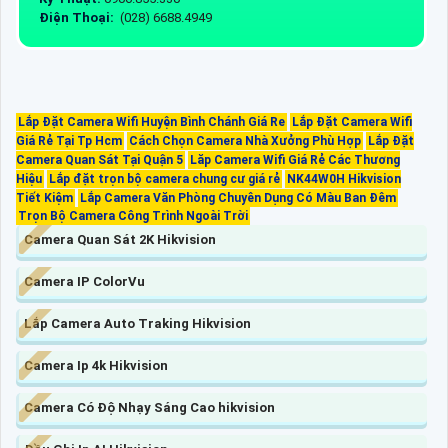
Điện Thoại:
(028) 6688.4949
Lắp Đặt Camera Wifi Huyện Bình Chánh Giá Re
Lắp Đặt Camera Wifi
Giá Rẻ Tại Tp Hcm
Cách Chọn Camera Nhà Xưởng Phù Hợp
Lắp Đặt
Camera Quan Sát Tại Quận 5
Lăp Camera Wifi Giá Rẻ Các Thương
Hiệu
Lắp đặt trọn bộ camera chung cư giá rẻ
NK44W0H Hikvision
Tiết Kiệm
Lắp Camera Văn Phòng Chuyên Dụng Có Màu Ban Đêm
Trọn Bộ Camera Công Trình Ngoài Trời
Camera Quan Sát 2K Hikvision
Camera IP ColorVu
Lắp Camera Auto Traking Hikvision
Camera Ip 4k Hikvision
Camera Có Độ Nhạy Sáng Cao hikvision