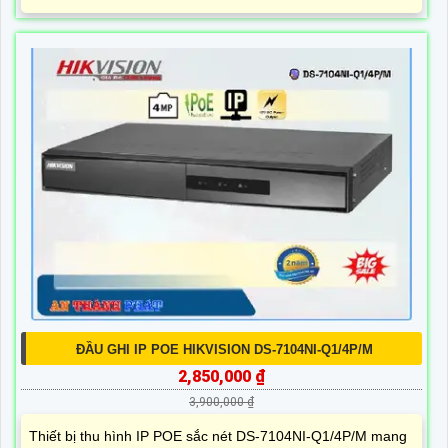
ĐẦU GHI IP POE HIKVISION DS-7104NI-Q1/4P/M
2,850,000 ₫
3,900,000 ₫
Thiết bị thu hình IP POE sắc nét DS-7104NI-Q1/4P/M mang