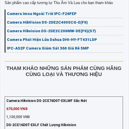
Sản phẩm cao cấp tương tự Thu Âm Và Loa cho bạn tham khảo
Camera Imou Ngoài Trời IPC-F26FEP
Camera HikVision DS-2DE2C400SCG-E(F0)
Camera Hikvision DS-2DE2C200MW-DE(F0)(S7)
Camera Phát Hiện Lửa Dahua DHI-HY-FT431LDP
IPC-A52P Camera Giám Sát 360 Giá Rẻ 5MP
THAM KHẢO NHỮNG SẢN PHẨM CÙNG HÃNG
CÙNG LOẠI VÀ THƯƠNG HIỆU
Camera Hikvision DS-2CE76D0T-EXLMF Sắc Nét
670,000 VNĐ
1,100,000 VNĐ
DS-2CE16D0T-EXLF Chất Lượng Hikvision