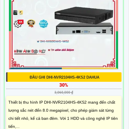
ĐẦU GHI DHI-NVR2104HS-4KS2 DAHUA
30%
3,060,000 ₫
Thiết bị thu hình IP DHI-NVR2104HS-4KS2 mang đến chất
lượng sắc nét đến 8.0 megapixel, cho phép giám sát từng
chi tiết nhỏ, kể cả ban đêm. Với 1 HDD và công nghệ IP tiên
tiến,...