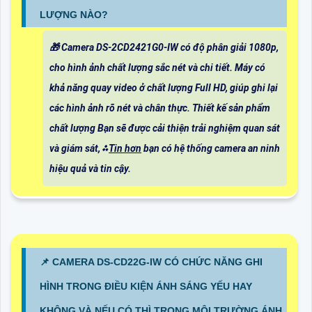
LƯỢNG NÀO?
🎁 Camera DS-2CD2421G0-IW có độ phân giải 1080p,
cho hình ảnh chất lượng sắc nét và chi tiết. Máy có
khả năng quay video ở chất lượng Full HD, giúp ghi lại
các hình ảnh rõ nét và chân thực. Thiết kế sản phẩm
chất lượng Bạn sẽ được cải thiện trải nghiệm quan sát
và giám sát, ⁂
Tin hơn
bạn có hệ thống camera an ninh
hiệu quả và tin cậy.
📌 CAMERA DS-CD22G-IW CÓ CHỨC NĂNG GHI
HÌNH TRONG ĐIỀU KIỆN ÁNH SÁNG YẾU HAY
KHÔNG VÀ NẾU CÓ THÌ TRONG MÔI TRƯỜNG ÁNH