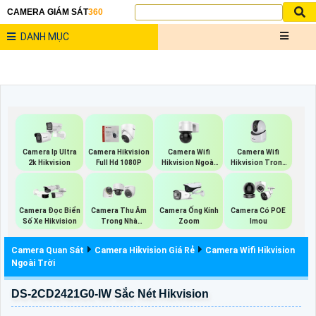
CAMERA GIÁM SÁT
360
DANH MỤC
Camera Wifi
Camera Wifi
Camera Ip Ultra
Camera Hikvision
Hikvision Ngoài
Hikvision Trong
2k Hikvision
Full Hd 1080P
Trời 360
Nhà
Camera Đọc Biển
Camera Thu Âm
Camera Ống Kính
Camera Có POE
Số Xe Hikvision
Trong Nhà
Zoom
Imou
Hikvision
Camera Quan Sát
Camera Hikvision Giá Rẻ
Camera Wifi Hikvision
Ngoài Trời
DS-2CD2421G0-IW Sắc Nét Hikvision