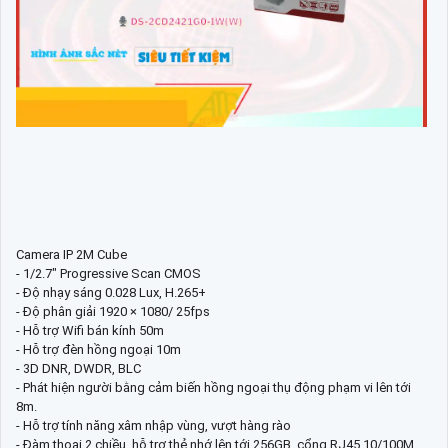
Camera IP 2M Cube
- 1/2.7" Progressive Scan CMOS
- Độ nhạy sáng 0.028 Lux, H.265+
- Độ phân giải 1920 × 1080/ 25fps
- Hỗ trợ Wifi bán kính 50m
- Hỗ trợ đèn hồng ngoại 10m
- 3D DNR, DWDR, BLC
- Phát hiện người bằng cảm biến hồng ngoại thụ động phạm vi lên tới
8m.
- Hỗ trợ tính năng xâm nhập vùng, vượt hàng rào
- Đàm thoại 2 chiều, hỗ trợ thẻ nhớ lên tới 256GB, cổng RJ45 10/100M