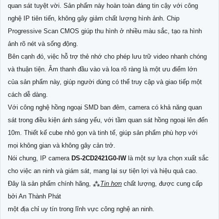
quan sát tuyệt vời. Sản phẩm này hoàn toàn đáng tin cậy với công
nghệ IP tiên tiến, không gây giảm chất lượng hình ảnh. Chip
Progressive Scan CMOS giúp thu hình ở nhiều màu sắc, tạo ra hình
ảnh rõ nét và sống động.
Bên cạnh đó, việc hỗ trợ thẻ nhớ cho phép lưu trữ video nhanh chóng
và thuận tiện. Âm thanh đầu vào và loa rõ ràng là một ưu điểm lớn
của sản phẩm này, giúp người dùng có thể truy cập và giao tiếp một
cách dễ dàng.
Với công nghệ hồng ngoại SMD ban đêm, camera có khả năng quan
sát trong điều kiện ánh sáng yếu, với tầm quan sát hồng ngoại lên đến
10m. Thiết kế cube nhỏ gọn và tinh tế, giúp sản phẩm phù hợp với
mọi không gian và không gây cản trở.
Nói chung, IP camera
DS-2CD2421G0-IW
là một sự lựa chọn xuất sắc
cho việc an ninh và giám sát, mang lại sự tiện lợi và hiệu quả cao.
Đây là sản phẩm chính hãng, ⁂
Tin hơn
chất lượng, được cung cấp
bởi An Thành Phát
một địa chỉ uy tín trong lĩnh vực công nghệ an ninh.