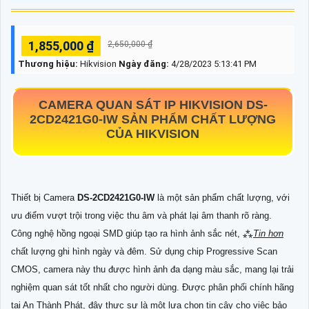
1,855,000 ₫
2,650,000 ₫
Thương hiệu:
Hikvision
Ngày đăng:
4/28/2023 5:13:41 PM
CAMERA QUAN SÁT IP HIKVISION
DS-
2CD2421G0-IW
SẢN PHẨM CHẤT LƯỢNG
CỦA HIKVISION
Thiết bị Camera
DS-2CD2421G0-IW
là một sản phẩm chất lượng, với
ưu điểm vượt trội trong việc thu âm và phát lại âm thanh rõ ràng.
Công nghệ hồng ngoại SMD giúp tạo ra hình ảnh sắc nét, ⁂
Tin hơn
chất lượng ghi hình ngày và đêm. Sử dụng chip Progressive Scan
CMOS, camera này thu được hình ảnh đa dạng màu sắc, mang lại trải
nghiệm quan sát tốt nhất cho người dùng. Được phân phối chính hãng
tại An Thành Phát, đây thực sự là một lựa chọn tin cậy cho việc bảo