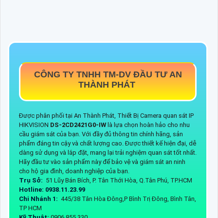
CÔNG TY TNHH TM-DV ĐẦU TƯ AN
THÀNH PHÁT
Được phân phối tại An Thành Phát, Thiết Bị Camera quan sát IP
HIKVISION
DS-2CD2421G0-IW
là lựa chọn hoàn hảo cho nhu
cầu giám sát của bạn. Với đầy đủ thông tin chính hãng, sản
phẩm đáng tin cậy và chất lượng cao. Được thiết kế hiện đại, dễ
dàng sử dụng và lắp đặt, mang lại trải nghiệm quan sát tốt nhất.
Hãy đầu tư vào sản phẩm này để bảo vệ và giám sát an ninh
cho hộ gia đình, doanh nghiệp của bạn.
Trụ Sở:
51 Lũy Bán Bích, P. Tân Thới Hòa, Q.Tân Phú, TP.HCM
Hotline: 0938.11.23.99
Chi Nhánh 1:
445/38 Tân Hòa Đông,P Bình Trị Đông, Bình Tân,
TP HCM
Kỹ Thuật:
0906.855.330