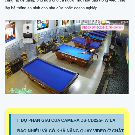
cũng rất dễ dàng, phù hợp cho cả người mới bắt đầu trong việc thiết
lập hệ thống an ninh cho nhà cửa hoặc doanh nghiệp.
‼️ ĐỘ PHÂN GIẢI CỦA CAMERA DS-CD22G-IW LÀ
BAO NHIÊU VÀ CÓ KHẢ NĂNG QUAY VIDEO Ở CHẤT