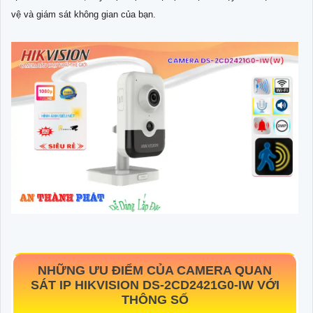
vệ và giám sát không gian của bạn.
NHỮNG ƯU ĐIỂM CỦA CAMERA QUAN
SÁT IP HIKVISION
DS-2CD2421G0-IW
VỚI
THÔNG SỐ