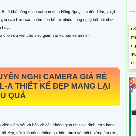
L-A
có khả năng quan sát ban đêm Hồng Ngoại lên đến 10m, vượt
h giá cao hơn
sản phẩm còn hỗ trợ nhiều công nghệ kết nối như
 hoạt.
r>
ựa chọn ưu việt cho việc giám sát và bảo vệ an ninh.
mạ
ng
sw
ch
YẾN NGHỊ CAMERA GIÁ RẺ
DL-A
THIẾT KẾ ĐẸP MANG LẠI
ỆU QUẢ
o việc giám sát và bảo vệ các không gian như gia đình, cửa hàng,
y rất đẹp, với khả năng chống bụi bẩn, mưa và môi trường ẩm ướt,