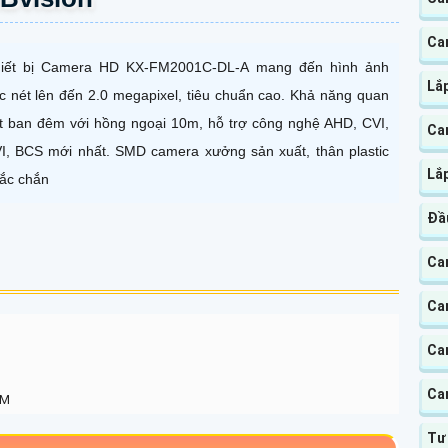
Ca
iết bị Camera HD KX-FM2001C-DL-A mang đến hình ảnh
Lắ
c nét lên đến 2.0 megapixel, tiêu chuẩn cao. Khả năng quan
t ban đêm với hồng ngoại 10m, hỗ trợ công nghệ AHD, CVI,
Ca
I, BCS mới nhất. SMD camera xưởng sản xuất, thân plastic
Lắ
ắc chắn
Đầ
Ca
Ca
Ca
Ca
PM
Tư