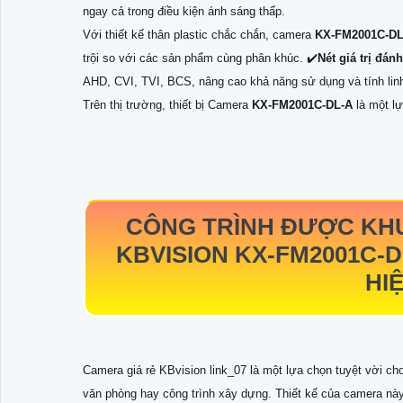
ngay cả trong điều kiện ánh sáng thấp.
Với thiết kế thân plastic chắc chắn, camera
KX-FM2001C-D
trội so với các sản phẩm cùng phân khúc. ✔️
Nét giá trị đán
AHD, CVI, TVI, BCS, nâng cao khả năng sử dụng và tính linh
Trên thị trường, thiết bị Camera
KX-FM2001C-DL-A
là một l
CÔNG TRÌNH ĐƯỢC KHU
KBVISION
KX-FM2001C-
HI
Camera giá rẻ KBvision link_07 là một lựa chọn tuyệt vời ch
văn phòng hay công trình xây dựng. Thiết kế của camera nà