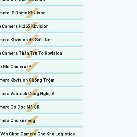
mera IP Dome Kbviison
p Camera H.265 Kbvision
mera Kbvision 4K Siêu Nét
p Camera Thân Trụ To Kbvision
u Ghi Camera IP
mera Kbvision Chống Trộm
mera Vantech Công Nghệ Ai
mera Có Đọc Mã QR
mera Cho xe nâng
 Vấn Chọn Camera Cho Kho Logistics