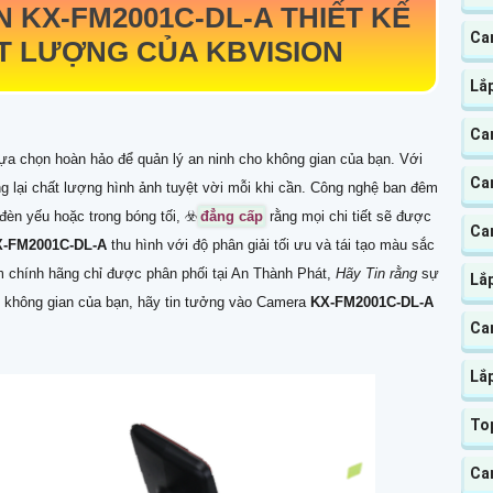
ON
KX-FM2001C-DL-A
THIẾT KẾ
Ca
T LƯỢNG CỦA KBVISION
Lắ
Ca
lựa chọn hoàn hảo để quản lý an ninh cho không gian của bạn. Với
Ca
g lại chất lượng hình ảnh tuyệt vời mỗi khi cần. Công nghệ ban đêm
n yếu hoặc trong bóng tối, ☣️
đẳng cấp
rằng mọi chi tiết sẽ được
Ca
X-FM2001C-DL-A
thu hình với độ phân giải tối ưu và tái tạo màu sắc
m chính hãng chỉ được phân phối tại An Thành Phát,
Hãy Tin rằng
sự
Lắp
ệ không gian của bạn, hãy tin tưởng vào Camera
KX-FM2001C-DL-A
Ca
Lắ
Top
Cam