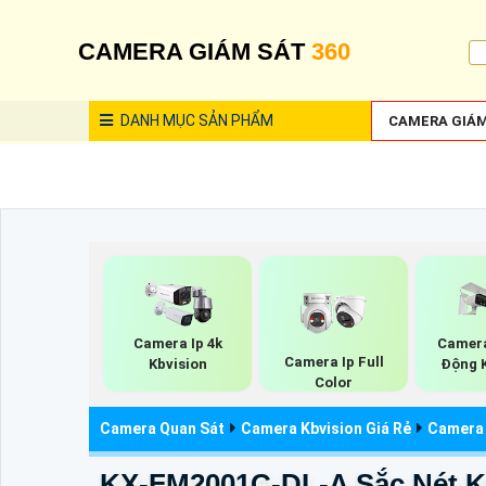
CAMERA GIÁM SÁT
360
DANH MỤC
SẢN PHẨM
CAMERA GIÁM
Camera Ip 4k
Camera
Camera Ip Full
Kbvision
Động 
Color
Camera Quan Sát
Camera Kbvision Giá Rẻ
Camera 
KX-FM2001C-DL-A Sắc Nét K