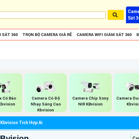
Came
Sát 3
 SÁT 360
TRỌN BỘ CAMERA GIÁ RẺ
CAMERA WIFI GIÁM SÁT 360
Đ
 Có Báo
Camera Có Độ
Camera Chip Sony
Camera Dua
Kbvision
Nhạy Sáng Cao
NIR KBvision
Kbvis
Kbvision
Kbvision Tích Hợp Ai
Bvision
Cam