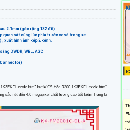
 sau 2.1mm (góc rộng 132 độ)
úp quan sát cùng lúc phía trước xe và trong xe...
, xuất hình ảnh kép 2 kênh.
c sáng DWDR, WBL, AGC
 Connector)
K
00-1K3EKFL-ezviz.htm" href="CS-H8c-R200-1K3EKFL-ezviz.htm"
g sắc nét đến 4.0 megapixel chất lượng cao tiết kiệm Trang bị
Th
EM
th
Vớ