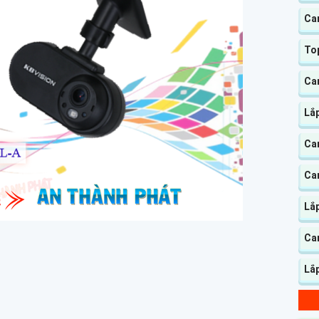
Ca
Top
Cam
Lắp
Ca
Cam
Lắ
Ca
Lắ