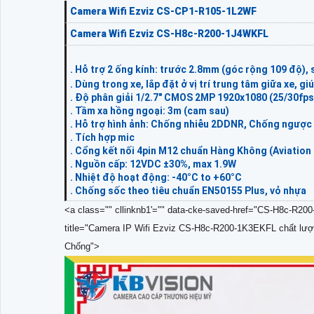
Camera Wifi Ezviz CS-CP1-R105-1L2WF
Camera Wifi Ezviz CS-H8c-R200-1J4WKFL
. Hỗ trợ 2 ống kính: trước 2.8mm (góc rộng 109 độ),
. Dùng trong xe, lắp đặt ở vị trí trung tâm giữa xe, gi
. Độ phân giải 1/2.7" CMOS 2MP 1920x1080 (25/30fps) 
. Tầm xa hồng ngoại: 3m (cam sau)
. Hỗ trợ hình ảnh: Chống nhiễu 2DDNR, Chống ngượ
. Tích hợp mic
. Cổng kết nối 4pin M12 chuẩn Hàng Không (Aviation
. Nguồn cấp: 12VDC ±30%, max 1.9W
. Nhiệt độ hoạt động: -40°C to +60°C
. Chống sốc theo tiêu chuẩn EN50155 Plus, vỏ nhựa
<a class="" cllinknb1'="" data-cke-saved-href="CS-H8c-R2
title="Camera IP Wifi Ezviz CS-H8c-R200-1K3EKFL chất lượn
Chống">