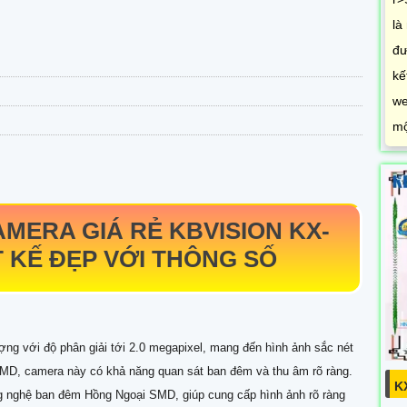
là
đư
kế
we
mộ
MERA GIÁ RẺ KBVISION
KX-
T KẾ ĐẸP VỚI THÔNG SỐ
ợng với độ phân giải tới 2.0 megapixel, mang đến hình ảnh sắc nét
SMD, camera này có khả năng quan sát ban đêm và thu âm rõ ràng.
K
ng nghệ ban đêm Hồng Ngoại SMD, giúp cung cấp hình ảnh rõ ràng