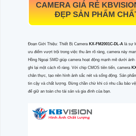
CAMERA GIÁ RẺ KBVISI
ĐẸP SẢN PHẨM CHẤ
Đoạn Giới Thiệu: Thiết Bị Camera
KX-FM2001C-DL-A
là sự 
ưu điểm vượt trội trong việc thu âm rõ ràng, camera này man
Hồng Ngoại SMD giúp camera hoạt động mạnh mẽ dưới ánh đè
ghi lại một cách rõ ràng. Với chip CMOS tiên tiến, camera
K
chân thực, tạo nên hình ảnh sắc nét và sống động. Sản phẩ
tin cậy và chất lượng. Đừng chần chừ khi có nhu cầu bảo v
để giữ an toàn cho tài sản và gia đình của bạn.