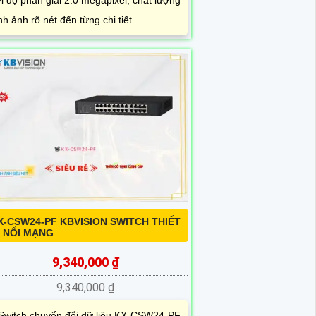
nh ảnh rõ nét đến từng chi tiết
X-CSW24-PF KBVISION SWITCH THIẾT
Ị NỐI MẠNG
9,340,000 ₫
9,340,000 ₫
Switch chuyển đổi dữ liệu KX-CSW24-PF