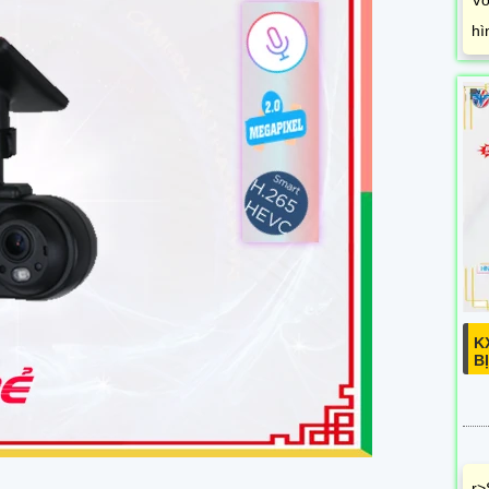
hì
K
B
r>