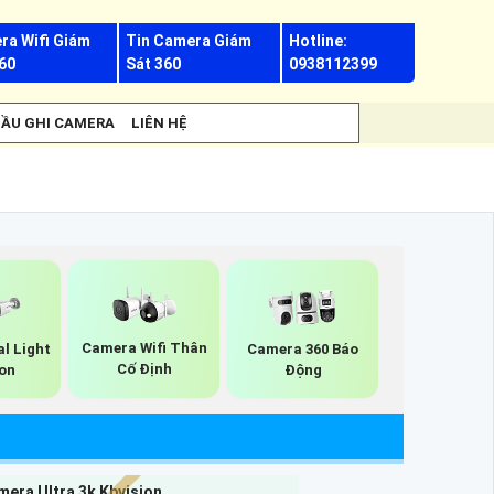
ra Wifi Giám
Tin Camera Giám
Hotline:
60
Sát 360
0938112399
ẦU GHI CAMERA
LIÊN HỆ
Camera Wifi Thân
l Light
Camera 360 Báo
Cố Định
ion
Động
era Ultra 3k Kbvision