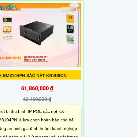
X-EM8104PN SẮC NÉT KBVISION
61,860,000 ₫
62,160,000 ₫
iết bị thu hình IP POE sắc nét KX-
8104PN là lựa chọn hoàn hảo cho hệ
ống an ninh gia đình hoặc doanh nghiệp.
i độ phân giải 2.0 megapixel, chất lượng