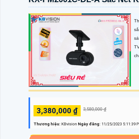
Th
sắ
sá
TV
ch
3,380,000 ₫
3,580,000 ₫
Thương hiệu:
KBvision
Ngày đăng:
11/25/2023 5:11:39 