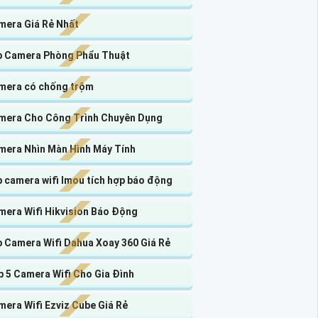
mera Giá Rẻ Nhất
p Camera Phòng Phẩu Thuật
mera có chống trộm
mera Cho Công Trình Chuyên Dụng
mera Nhìn Màn Hình Máy Tính
 camera wifi Imou tích hợp báo động
mera Wifi Hikvision Báo Động
p Camera Wifi Dahua Xoay 360 Giá Rẻ
 5 Camera Wifi Cho Gia Đình
era Wifi Ezviz Cube Giá Rẻ