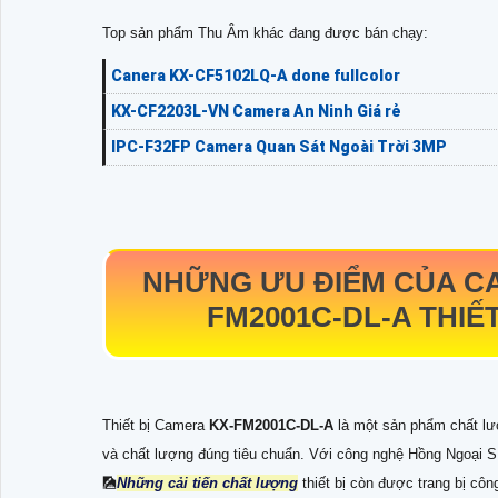
Top sản phẩm Thu Âm khác đang được bán chạy:
Canera KX-CF5102LQ-A done fullcolor
KX-CF2203L-VN Camera An Ninh Giá rẻ
IPC-F32FP Camera Quan Sát Ngoài Trời 3MP
NHỮNG ƯU ĐIỂM CỦA CA
FM2001C-DL-A
THIẾ
Thiết bị Camera
KX-FM2001C-DL-A
là một sản phẩm chất lư
và chất lượng đúng tiêu chuẩn. Với công nghệ Hồng Ngoại 
🎑
Những cải tiến chất lượng
thiết bị còn được trang bị cô