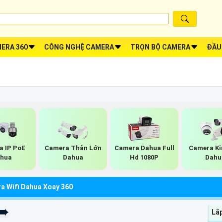
ERA 360
CÔNG NGHỆ CAMERA
TRỌN BỘ CAMERA
ĐẦU
 IP PoE
Camera Thân Lớn
Camera Dahua Full
Camera Ki
hua
Dahua
Hd 1080P
Dahu
a Wifi Dahua Xoay 360
 ➠
Lắ