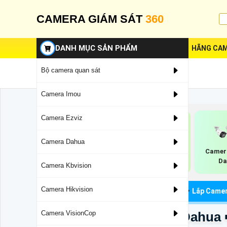
CAMERA GIÁM SÁT
360
DANH MỤC SẢN PHẨM
HÃNG CAM
Bộ camera quan sát
Camera Imou
Camera Ezviz
Camera Dahua
Camera TIOC
Camera Ip 3k Dahua
Camera
Dahua
Da
Camera Kbvision
Camera Hikvision
Camera Quan Sát
Camera Dahua Giá Rẻ
Lắp Camer
DH-T2A-LED Sắc Nét Dahua
Camera VisionCop