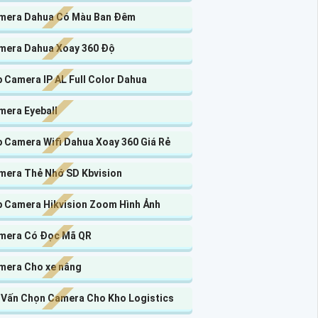
mera Dahua Có Màu Ban Đêm
mera Dahua Xoay 360 Độ
 Camera IP AL Full Color Dahua
mera Eyeball
p Camera Wifi Dahua Xoay 360 Giá Rẻ
mera Thẻ Nhớ SD Kbvision
p Camera Hikvision Zoom Hình Ảnh
mera Có Đọc Mã QR
mera Cho xe nâng
 Vấn Chọn Camera Cho Kho Logistics