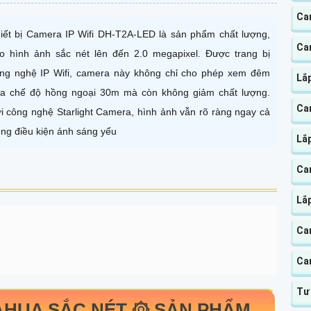
Ca
iết bị Camera IP Wifi DH-T2A-LED là sản phẩm chất lượng,
Ca
o hình ảnh sắc nét lên đến 2.0 megapixel. Được trang bị
ng nghệ IP Wifi, camera này không chỉ cho phép xem đêm
Lắp
a chế độ hồng ngoại 30m mà còn không giảm chất lượng.
Ca
i công nghệ Starlight Camera, hình ảnh vẫn rõ ràng ngay cả
ong điều kiện ánh sáng yếu
Lắ
Ca
Lắ
Ca
Ca
Tư
HUA SẮC NÉT ۞ SẢN PHẨM