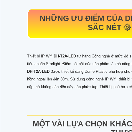
NHỮNG ƯU ĐIỂM CỦA
D
SẮC NÉT ۞
Thiết bị IP Wifi
DH-T2A-LED
từ hãng Công nghệ ở mức độ sắc
tiêu chuẩn Starlight. Điểm nổi bật của sản phẩm là khả năng
DH-T2A-LED
được thiết kế dạng Dome Plastic phù hợp cho
hồng ngoại lên đến 30m. Sử dụng công nghệ IP Wifi, thiết bị 
cập mà không cần đến dây cáp phức tạp. Thiết bị phù hợp ch
MỘT VÀI LỰA CHỌN KHÁC