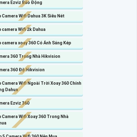
mera Ezviz Báo Động
p Camera Wifi Dahua 3K Siêu Nét
p camera Wifi 2k Dahua
p camera xoay 360 Có Ánh Sáng Kép
mera 360 Trong Nhà Hikvision
mera 360 Độ Hikvision
 Camera Wifi Ngoài Trời Xoay 360 Chính
ng Dahua
mera Ezviz 360
p Camera Wifi Xoay 360 Trong Nhà
hua
p 5 Camera Wifi 360 Nên Mua