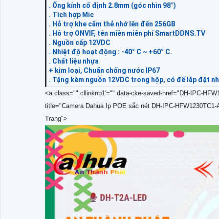
. Ống kính cố định 2.8mm (góc nhìn 98°)
. Tích hợp Mic
. Hỗ trợ khe cắm thẻ nhớ lên đến 256GB
. Hỗ trợ ONVIF, tên miền miễn phí SmartDDNS.TV
. Nguồn cấp 12VDC
. Nhiệt độ hoạt động : -40° C ~ +60° C.
. Chất liệu nhựa
+ kim loại, Chuẩn chống nước IP67
. Tặng kèm nguồn 12VDC trong hộp, có đế lắp đặt n
<a class="" cllinknb1'="" data-cke-saved-href="DH-IPC-
title="Camera Dahua Ip POE sắc nét DH-IPC-HFW1230TC1-A c
Trang">