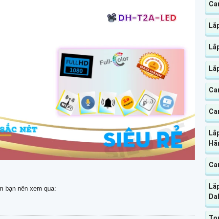
Ca
Lắ
Lắ
Lắ
Ca
Ca
Lắp
Hã
Ca
Lắ
m bạn nên xem qua:
Da
To