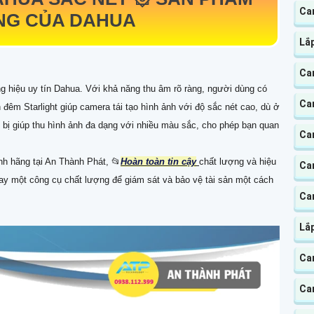
Ca
NG CỦA DAHUA
Lắ
Ca
g hiệu uy tín Dahua. Với khả năng thu âm rõ ràng, người dùng có
Ca
đêm Starlight giúp camera tái tạo hình ảnh với độ sắc nét cao, dù ở
ết bị giúp thu hình ảnh đa dạng với nhiều màu sắc, cho phép bạn quan
Ca
h hãng tại An Thành Phát, 📂
Hoàn toàn tin cậy
chất lượng và hiệu
Cam
tay một công cụ chất lượng để giám sát và bảo vệ tài sản một cách
Cam
Lắ
Ca
Ca