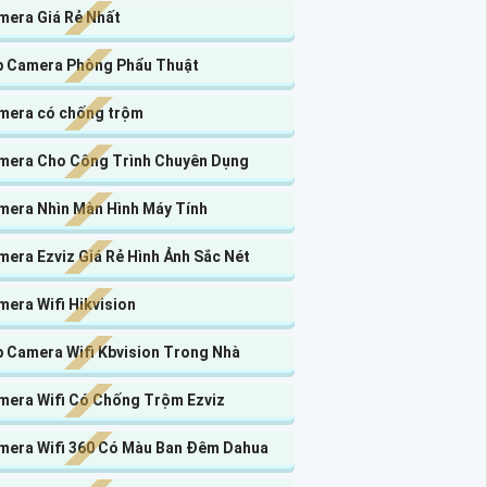
mera Giá Rẻ Nhất
p Camera Phòng Phẩu Thuật
mera có chống trộm
mera Cho Công Trình Chuyên Dụng
mera Nhìn Màn Hình Máy Tính
era Ezviz Giá Rẻ Hình Ảnh Sắc Nét
era Wifi Hikvision
p Camera Wifi Kbvision Trong Nhà
mera Wifi Có Chống Trộm Ezviz
mera Wifi 360 Có Màu Ban Đêm Dahua