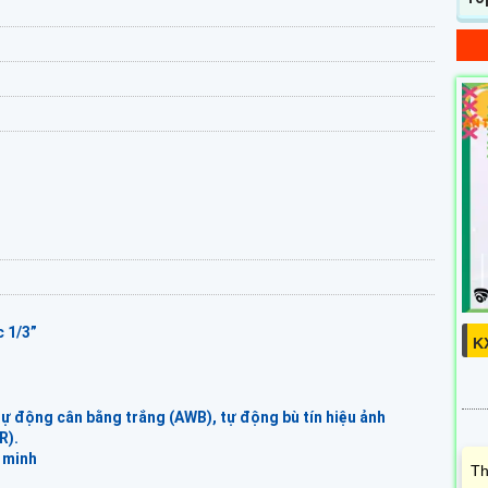
 1/3”
K
 động cân bằng trắng (AWB), tự động bù tín hiệu ảnh
R).
 minh
Th