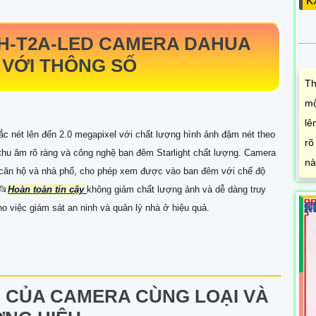
K
H-T2A-LED
CAMERA DAHUA
 VỚI THÔNG SỐ
Th
mộ
lê
 nét lên đến 2.0 megapixel với chất lượng hình ảnh đậm nét theo
rõ
 thu âm rõ ràng và công nghệ ban đêm Starlight chất lượng. Camera
nà
 căn hộ và nhà phố, cho phép xem được vào ban đêm với chế độ
📂
Hoàn toàn tin cậy
không giảm chất lượng ảnh và dễ dàng truy
o việc giám sát an ninh và quản lý nhà ở hiệu quả.
 CỦA CAMERA CÙNG LOẠI VÀ