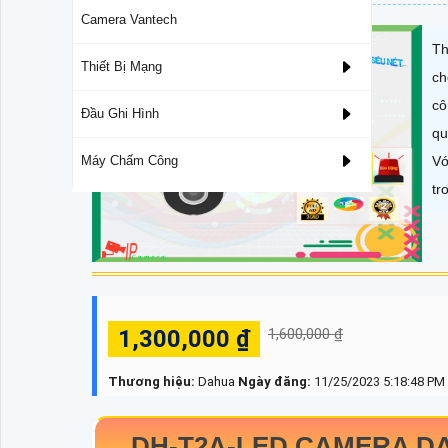
Camera Vantech
Th
Thiết Bị Mạng
ch
cô
Đầu Ghi Hình
qu
Vớ
Máy Chấm Công
tr
1,300,000 ₫
1,600,000 ₫
Thương hiệu:
Dahua
Ngày đăng:
11/25/2023 5:18:48 PM
DH-T2A-LED
CAMERA DA