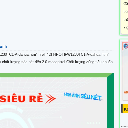
đế
ti
th
ki
hanh
HFW1230TC1-A-dahua.htm" href="DH-IPC-HFW1230TC1-A-dahua.htm"
hất lượng sắc nét đến 2.0 megapixel Chất lượng đúng tiêu chuẩn
K