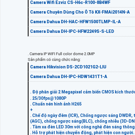
Camera Wifi Ezviz CS-H6c-R100-8B4WF
Camera Chuyên Dùng Cho Ô Tô KX-FMAi2014N-A
Camera Dahua DH-HAC-HFW1500TLMP-IL-A
Camera Dahua DH-IPC-HFW2249S-S-LED
. Camera IP WIFI Full color dome 2.0MP
Sản phẩm có cùng chức năng:
Camera Hikvision DS-2CD1021G2-LIU
Camera Dahua DH-IPC-HDW1431T1-A
. Độ phân giải 2 Megapixel cảm biến CMOS kích thước
. 25/30fps@1080P
. Chuẩn nén hình ảnh H265
+
. Chế độ ngày đêm (ICR), Chống ngược sáng DWDR, tự
(AGC), chống ngược sáng(BLC), chống nhiễu (3D-DN
. Tầm xa đèn LED 30m với công nghệ đèn sáng thông
. Hỗ trợ phát hiện chuyển động, phát hiện con người.