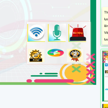
Th
lự
lê
Vi
lư