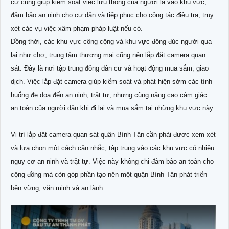
cư cũng giúp kiểm soát việc lưu thông của người lạ vào khu vực,
đảm bảo an ninh cho cư dân và tiếp phục cho công tác điều tra, truy
xét các vụ việc xâm phạm pháp luật nếu có.
Đồng thời, các khu vực công cộng và khu vực đông đúc người qua
lại như chợ, trung tâm thương mại cũng nên lắp đặt camera quan
sát. Đây là nơi tập trung đông dân cư và hoạt động mua sắm, giao
dịch. Việc lắp đặt camera giúp kiểm soát và phát hiện sớm các tình
huống đe dọa đến an ninh, trật tự, nhưng cũng nâng cao cảm giác
an toàn của người dân khi đi lại và mua sắm tại những khu vực này.
Vị trí lắp đặt camera quan sát quận Bình Tân cần phải được xem xét
và lựa chọn một cách cân nhắc, tập trung vào các khu vực có nhiều
nguy cơ an ninh và trật tự. Việc này không chỉ đảm bảo an toàn cho
cộng đồng mà còn góp phần tạo nên một quận Bình Tân phát triển
bền vững, văn minh và an lành.