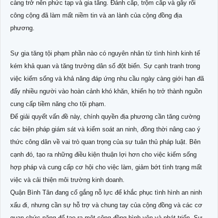
càng trở nên phức tạp và gia tăng. Đánh cắp, trộm cắp và gây rối
công cộng đã làm mất niềm tin và an lành của cộng đồng địa
phương.
Sự gia tăng tội phạm phần nào có nguyên nhân từ tình hình kinh tế
kém khả quan và tăng trưởng dân số đột biến. Sự cạnh tranh trong
việc kiếm sống và khả năng đáp ứng nhu cầu ngày càng giới hạn đã
đẩy nhiều người vào hoàn cảnh khó khăn, khiến họ trở thành nguồn
cung cấp tiềm năng cho tội phạm.
Để giải quyết vấn đề này, chính quyền địa phương cần tăng cường
các biện pháp giám sát và kiểm soát an ninh, đồng thời nâng cao ý
thức công dân về vai trò quan trọng của sự tuân thủ pháp luật. Bên
cạnh đó, tạo ra những điều kiện thuận lợi hơn cho việc kiếm sống
hợp pháp và cung cấp cơ hội cho việc làm, giảm bớt tình trạng mất
việc và cải thiện môi trường kinh doanh.
Quận Bình Tân đang cố gắng nỗ lực để khắc phục tình hình an ninh
xấu đi, nhưng cần sự hỗ trợ và chung tay của cộng đồng và các cơ
quan chức năng để tạo ra một cộng đồng bình yên và phát triển. Sự