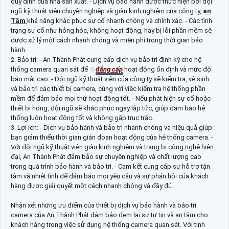
quy định của nhà sản xuất. - Dịch vụ bảo hành được thực hiện bởi đội
ngũ kỹ thuật viên chuyên nghiệp và giàu kinh nghiệm của công ty,
an
Tâm
khả năng khắc phục sự cố nhanh chóng và chính xác. - Các tình
trạng sự cố như hỏng hóc, không hoạt động, hay bị lỗi phần mềm sẽ
được xử lý một cách nhanh chóng và miễn phí trong thời gian bảo
hành.
2. Bảo trì: - An Thành Phát cung cấp dịch vụ bảo trì định kỳ cho hệ
thống camera quan sát để ♢
đẳng cấp
hoạt động ổn định và mức độ
bảo mật cao. - Đội ngũ kỹ thuật viên của công ty sẽ kiểm tra, vệ sinh
và bảo trì các thiết bị camera, cùng với việc kiểm tra hệ thống phần
mềm để đảm bảo mọi thứ hoạt động tốt. - Nếu phát hiện sự cố hoặc
thiết bị hỏng, đội ngũ sẽ khắc phục ngay lập tức, giúp đảm bảo hệ
thống luôn hoạt động tốt và không gặp trục trặc.
3. Lợi ích: - Dịch vụ bảo hành và bảo trì nhanh chóng và hiệu quả giúp
bạn giảm thiểu thời gian gián đoạn hoạt động của hệ thống camera. -
Với đội ngũ kỹ thuật viên giàu kinh nghiệm và trang bị công nghệ hiện
đại, An Thành Phát đảm bảo sự chuyên nghiệp và chất lượng cao
trong quá trình bảo hành và bảo trì. - Cam kết cung cấp sự hỗ trợ tận
tâm và nhiệt tình để đảm bảo mọi yêu cầu và sự phản hồi của khách
hàng được giải quyết một cách nhanh chóng và đầy đủ.
Nhận xét những ưu điểm của thiết bị dịch vụ bảo hành và bảo trì
camera của An Thành Phát đảm bảo đem lại sự tự tin và an tâm cho
khách hàng trong việc sử dụng hệ thống camera quan sát. Với tinh