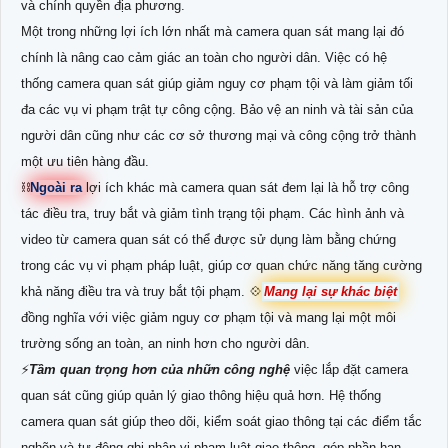
và chính quyền địa phương.
Một trong những lợi ích lớn nhất mà camera quan sát mang lại đó
chính là nâng cao cảm giác an toàn cho người dân. Việc có hệ
thống camera quan sát giúp giảm nguy cơ phạm tội và làm giảm tối
đa các vụ vi phạm trật tự công cộng. Bảo vệ an ninh và tài sản của
người dân cũng như các cơ sở thương mại và công cộng trở thành
một ưu tiên hàng đầu.
⛓
Ngoài ra
lợi ích khác mà camera quan sát đem lại là hỗ trợ công
tác điều tra, truy bắt và giảm tình trạng tội phạm. Các hình ảnh và
video từ camera quan sát có thể được sử dụng làm bằng chứng
trong các vụ vi phạm pháp luật, giúp cơ quan chức năng tăng cường
khả năng điều tra và truy bắt tội phạm. 💠
Mang lại sự khác biệt
đồng nghĩa với việc giảm nguy cơ phạm tội và mang lại một môi
trường sống an toàn, an ninh hơn cho người dân.
️⚡
Tầm quan trọng hơn của nhữn công nghệ
việc lắp đặt camera
quan sát cũng giúp quản lý giao thông hiệu quả hơn. Hệ thống
camera quan sát giúp theo dõi, kiểm soát giao thông tại các điểm tắc
nghẽn và tự động ghi nhận vi phạm luật giao thông, góp phần hạn