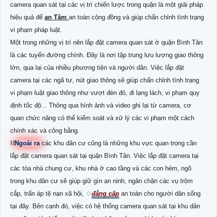
camera quan sát tại các vị trí chiến lược trong quận là một giải pháp
hiệu quả để
an Tâm
an toàn cộng đồng và giúp chấn chỉnh tình trạng
vi phạm pháp luật.
Một trong những vị trí nên lắp đặt camera quan sát ở quận Bình Tân
là các tuyến đường chính. Đây là nơi tập trung lưu lượng giao thông
lớn, qua lại của nhiều phương tiện và người dân. Việc lắp đặt
camera tại các ngã tư, nút giao thông sẽ giúp chấn chỉnh tình trạng
vi phạm luật giao thông như vượt đèn đỏ, đi lạng lách, vi phạm quy
định tốc độ... Thông qua hình ảnh và video ghi lại từ camera, cơ
quan chức năng có thể kiểm soát và xử lý các vi phạm một cách
chính xác và công bằng.
⛓
Ngoài ra
các khu dân cư cũng là những khu vực quan trọng cần
lắp đặt camera quan sát tại quận Bình Tân. Việc lắp đặt camera tại
các tòa nhà chung cư, khu nhà ở cao tầng và các con hẻm, ngõ
trong khu dân cư sẽ giúp giữ gìn an ninh, ngăn chặn các vụ trộm
cắp, trấn áp tệ nạn xã hội, ♢
đẳng cấp
an toàn cho người dân sống
tại đây. Bên cạnh đó, việc có hệ thống camera quan sát tại khu dân