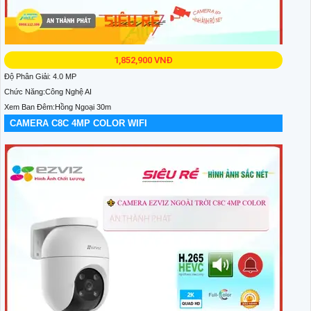
1,852,900 VNĐ
Độ Phân Giải: 4.0 MP
Chức Năng:Công Nghệ AI
Xem Ban Đêm:Hồng Ngoại 30m
CAMERA C8C 4MP COLOR WIFI