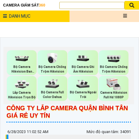
CAMERA GIÁM SÁT
360
DANH MỤC
Bộ Camera
Bộ Camera Chống
Bộ Camera Ghi
Bô Camera Chống
Hikvision Ban
Trộm Hikvision
Âm Hikvision
Trộm Hikvision
Đêm Có Màu
Bộ Camera Full
Bộ Camera Ngoài
Lắp Camera
Camera Hikvision
Color Dahua
Trời
Hikvision Trọn Bộ
Full Hd 1080P
CÔNG TY LẮP CAMERA QUẬN BÌNH TÂN
GIÁ RẺ UY TÍN
6/28/2023 11:02:52 AM
Mức độ quan tâm: 34091