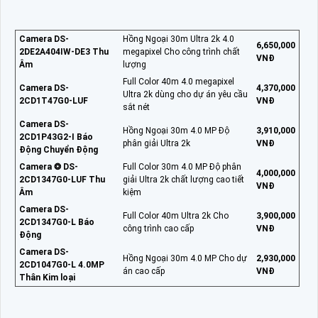
Camera DS-
Hồng Ngoại 30m Ultra 2k 4.0
6,650,000
2DE2A404IW-DE3 Thu
megapixel Cho công trình chất
VNĐ
Âm
lượng
Full Color 40m 4.0 megapixel
Camera DS-
4,370,000
Ultra 2k dùng cho dự án yêu cầu
2CD1T47G0-LUF
VNĐ
sắt nét
Camera DS-
Hồng Ngoại 30m 4.0 MP Độ
3,910,000
2CD1P43G2-I Báo
phân giải Ultra 2k
VNĐ
Động Chuyển Động
Camera ❂ DS-
Full Color 30m 4.0 MP Độ phân
4,000,000
2CD1347G0-LUF Thu
giải Ultra 2k chất lượng cao tiết
VNĐ
Âm
kiệm
Camera DS-
Full Color 40m Ultra 2k Cho
3,900,000
2CD1347G0-L Báo
công trình cao cấp
VNĐ
Động
Camera DS-
Hồng Ngoại 30m 4.0 MP Cho dự
2,930,000
2CD1047G0-L 4.0MP
án cao cấp
VNĐ
Thân Kim loại