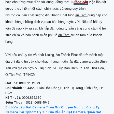
hợp cho từng mục đích sử dụng, đồng thời ♢
đẳng cấp
việc lắp đặt
được thực hiện một cách chính xác và đúng quy trình.
Những cải tiến chất lượng An Thành Phát luôn
an Tâm
cung cấp cho
khách hàng những dịch vụ sau bán hàng tuyệt vời. Nếu có bất kỳ
vấn đề nào xảy ra sau khi lắp đặt, công ty sẵn sàng cung cấp hỗ trợ,
sửa chữa và bảo hành miễn phí để
an Tâm
sự an tâm của khách
hàng.
Với tiêu chí uy tín và chất lượng, An Thành Phát đã trở thành một
địa chỉ đáng tin cậy cho khách hàng muốn lắp đặt camera quận Bình
Tân với giá cả hợp lý.
Trụ Sở:
51 Lũy Bán Bích, P. Tân Thới Hòa,
Q.Tân Phú, TP.HCM
Hotline: 0938.11.23.99
Chi Nhánh 1:
445/38 Tân Hòa Đông,P Bình Trị Đông, Bình Tân, TP
HCM
Kỹ Thuật:
0906.855.330
Điện Thoại:
(028) 6688.4949
Dịch Vụ Lắp Đặt Camera Trọn Gói Chuyên Nghiệp
Công Ty
Camera Tại Tphcm Uy Tín Giá Rẻ
Lắp Đặt Camera Quan Sát