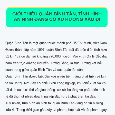
GIỚI THIỆU QUẬN BÌNH TÂN, TÌNH HÌNH
AN NINH ĐANG CÓ XU HƯỚNG XẤU ĐI
Quận Bình Tân là một quận thuộc thành phố Hồ Chí Minh, Việt Nam.
Được thành lập năm 1997, quận Bình Tân trải dài trên diện tích hơn
51 km² và có dân số khoảng 770.000 người. Với vị trí địa lý đắc địa,
nằm trên trục đường Nguyễn Lương Bằng, là trục đường kết nối
quan trọng giữa quận Bình Tân và các quận lân cận.
Quận Bình Tân được biết đến với nhiều tiềm năng phát triển về kinh
tế và đô thị. Nơi đây có nhiều khu công nghiệp, khu chế xuất và khu
tái định cư. Lợi thế về giao thông, cơ sở hạ tầng và phát triển kinh
tế đã thu hút nhiều doanh nghiệp đầu tư và phát triển tại đây.
Tuy nhiên, tình hình an ninh tại quận Bình Tân đang có xu hướng
xấu đi. Trong thời gian gần đây, vi phạm pháp luật và tội phạm ngày