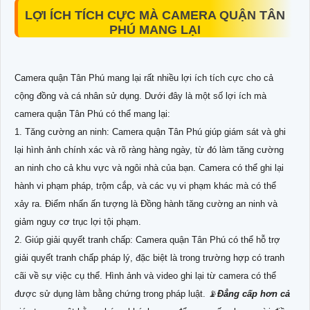
LỢI ÍCH TÍCH CỰC MÀ CAMERA QUẬN TÂN
PHÚ MANG LẠI
Camera quận Tân Phú mang lại rất nhiều lợi ích tích cực cho cả
cộng đồng và cá nhân sử dụng. Dưới đây là một số lợi ích mà
camera quận Tân Phú có thể mang lại:
1. Tăng cường an ninh: Camera quận Tân Phú giúp giám sát và ghi
lại hình ảnh chính xác và rõ ràng hàng ngày, từ đó làm tăng cường
an ninh cho cả khu vực và ngôi nhà của bạn. Camera có thể ghi lại
hành vi phạm pháp, trộm cắp, và các vụ vi phạm khác mà có thể
xảy ra. Điểm nhấn ấn tượng là Đồng hành tăng cường an ninh và
giảm nguy cơ trục lợi tội phạm.
2. Giúp giải quyết tranh chấp: Camera quận Tân Phú có thể hỗ trợ
giải quyết tranh chấp pháp lý, đặc biệt là trong trường hợp có tranh
cãi về sự việc cụ thể. Hình ảnh và video ghi lại từ camera có thể
được sử dụng làm bằng chứng trong pháp luật. 📡
Đẳng cấp hơn cả