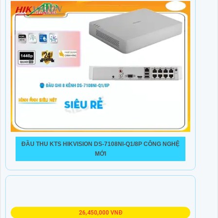
ĐẦU THU KTS HIKVISION DS-7108NI-Q1/8P CÔNG NGHỆ
MỚI
26,450,000 VNĐ