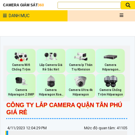
CAMERA GIÁM SÁT
360
DANH MỤC
Lắp Camera Giá
Camera Wifi
Camera Ip Thân
Camera
Rẻ Sắc Nét
Chống Trộm
Trụ Kbvision
Hdparagon
Starlight
Camera
Camera
Camera Ultra 4k
Camera Chống
Hdparagon 2.0MP
Hdparagon Xoay
Hdparagon
Trộm Hdparagon
360 Độ
CÔNG TY LẮP CAMERA QUẬN TÂN PHÚ
GIÁ RẺ
4/11/2023 12:04:29 PM
Mức độ quan tâm: 41105