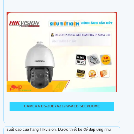
CAMERA DS-2DE7A232IW-AEB SEEPDOME
Camera IP DS-2DE7A425IW-AEB là một dòng camera hiệu
suất cao của hãng Hikvision. Được thiết kế để đáp ứng nhu