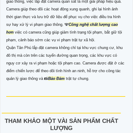
giao thông, việc lắp đặt camera quan sát là một giải pháp hiệu quả.
Camera giúp theo dõi các hoạt động xung quanh, ghi lại hình ảnh
thời gian thực và lưu trữ dữ liệu để phục vụ cho việc điều tra hình
sự hay xử lý vi phạm giao thông. 🕎
Công nghệ chất lượng cao
hơn
việc có camera cũng giúp giảm tình trạng tội phạm, bắt giữ tội
phạm, cảnh báo sớm các vụ vi phạm trật tự xã hội.
Quận Tân Phú lắp đặt camera không chỉ tại khu vực chung cư, khu
đô thị mà còn trên các tuyến đường quan trọng, các khu vực có
nguy cơ xảy ra vi phạm hoặc tội phạm cao. Camera được đặt ở các
điểm chiến lược để theo dõi tình hình an ninh, hỗ trợ cho công tác
quản lý giao thông và 📸
Bảo Đảm
trật tự chung.
THAM KHẢO MỘT VÀI SẢN PHẨM CHẤT
LƯỢNG