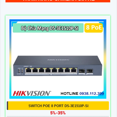
SWITCH POE 8 PORT DS-3E1510P-SI
5%-35%