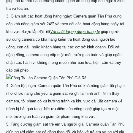
giúp tạo ra một bằng chứng khách quan để cung cấp cho người điều
tra và tòa án.
3. Giám sát các hoạt động hàng ngày: Camera quận Tân Phú cung
cấp khả năng giám sát 24/7 và theo dõi các hoạt động hàng ngày tại
khu vực được lắp đặt. 📸
Với chất lượng được trang bị
giúp người
sử dụng camera có khả năng kiểm tra hoạt động của người lao
động, con cái, hoặc khách hàng tại các cơ sở kinh doanh. Đối với
cộng đồng, camera cung cấp một môi trường an toàn và giúp ngăn
chặn các hành vi không mong muốn như bạo lực, tiệm cận và truy
cập trái phép.
4. Giảm tội phạm: Camera quận Tân Phú có khả năng giảm tội phạm
nhờ chức năng chủ yếu là giám sát và ghi lại hình ảnh. Nhìn thấy
camera, tội phạm có xu hướng tránh xa khu vực cài đặt camera để
tránh bị bắt quả tang. Nét ưu điểm của công nghệ giúp tạo ra một
môi trường an toàn và giảm tội phạm trong khu vực.
5. Tăng cường giám sát trẻ em và người già: Camera quận Tân Phú
giúp người giám sát dễ dàng theo dõi và bảo vệ trẻ em và người già