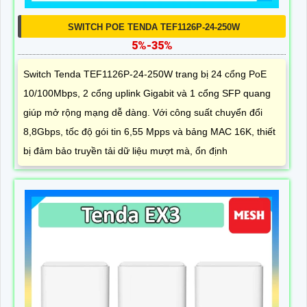
SWITCH POE TENDA TEF1126P-24-250W
5%-35%
Switch Tenda TEF1126P-24-250W trang bị 24 cổng PoE
10/100Mbps, 2 cổng uplink Gigabit và 1 cổng SFP quang
giúp mở rộng mạng dễ dàng. Với công suất chuyển đổi
8,8Gbps, tốc độ gói tin 6,55 Mpps và bảng MAC 16K, thiết
bị đảm bảo truyền tải dữ liệu mượt mà, ổn định