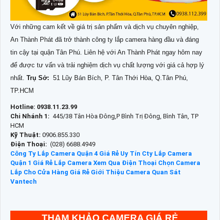
Với những cam kết về giá trị sản phẩm và dịch vụ chuyên nghiệp,
An Thành Phát đã trở thành công ty lắp camera hàng đầu và đáng
tin cậy tại quận Tân Phú. Liên hệ với An Thành Phát ngay hôm nay
để được tư vấn và trải nghiệm dịch vụ chất lượng với giá cả hợp lý
nhất.
Trụ Sở:
51 Lũy Bán Bích, P. Tân Thới Hòa, Q.Tân Phú,
TP.HCM
Hotline: 0938.11.23.99
Chi Nhánh 1:
445/38 Tân Hòa Đông,P Bình Trị Đông, Bình Tân, TP
HCM
Kỹ Thuật:
0906.855.330
Điện Thoại:
(028) 6688.4949
Công Ty Lắp Camera Quận 4 Giá Rẻ Uy Tín
Cty Lắp Camera
Quận 1 Giá Rẻ
Lắp Camera Xem Qua Điện Thoại
Chọn Camera
Lắp Cho Cửa Hàng Giá Rẻ
Giới Thiệu Camera Quan Sát
Vantech
THAM KHẢO CAMERA GIÁ RẺ