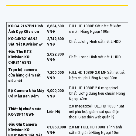
KX-CAi2167PN Hình
6,634,600
FULL HD 1080P Sắt nét tiết kiệm
Ảnh Đẹp KBvision
VNĐ
chi phí Hồng Ngoại 100m
KX-C4K8216SN3
2,742,600
Chất Lượng Hình sắt nét 2 HDD
Sắt Nét KBvision ✔️
VNĐ
Đầu Thu KTS
2,022,300
KBvision KX-
Chất Lượng Hình sắt nét 1 HDD
VNĐ
C4K8116SN3
Trọn bộ camera
7,200,000
FULL HD 1080P 2.0 MP Sắt nét tiết
cửa hàng giám sát
VNĐ
kiệm chi phí Hồng Ngoại 30m
siêu nét
FULL HD 1080P 2.0 megapixel
Bộ Camera Nhà Máy
9,000,000
Chất lượng đúng tiêu chuẩn Hồng
Có Màu Ban Đêm
VNĐ
Ngoại 40m
2.0 megapixel FULL HD 1080P Sắt
Thiết bị chuôn cửa
Liên Hệ
nét phù hợp giám sát qua điện
KX-VDP11GWN
thoại Giao diện web quản lý
Đầu Ghi Camera
61,860,000
2.0 MP FULL HD 1080P Hình ảnh
KBvision KX-
VNĐ
sắt nét giá rẻ Hồng Ngoại 10m
EM8104PN Sắt Nét