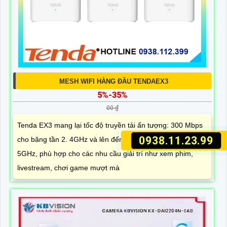
MESH WIFI HÀNG ĐẦU TENDAEX3
5%-35%
00 ₫
Tenda EX3 mang lại tốc độ truyền tải ấn tượng: 300 Mbps
0938.11.23.99
cho băng tần 2. 4GHz và lên đến 1201 Mbps cho băng tần
5GHz, phù hợp cho các nhu cầu giải trí như xem phim,
livestream, chơi game mượt mà