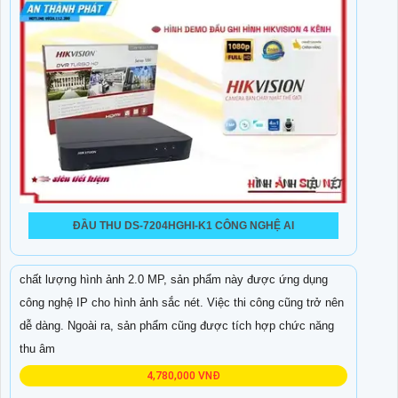
ĐẦU THU DS-7204HGHI-K1 CÔNG NGHỆ AI
Sản phẩm Đầu thu KTS Ip Sắt Nét DS-7108NI-Q1/8P là một
thiết bị dễ dàng nâng cấp số lượng camera đầu ghi 8 kênh. Với
chất lượng hình ảnh 2.0 MP, sản phẩm này được ứng dụng
công nghệ IP cho hình ảnh sắc nét. Việc thi công cũng trở nên
dễ dàng. Ngoài ra, sản phẩm cũng được tích hợp chức năng
thu âm
4,780,000 VNĐ