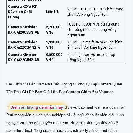
Camera KX-WF21
2.0 MP FULL HD 1080P Chất lượng
KBvision Chất
Liên Hệ
phù hợp Hồng Ngoại 30m
Lượng
FULL HD 1080P Vừa đủ sử dụng
Camera KBvision
5,200,000
cho công trình dân dụng Hồng
KX-CAi2003SN-AB
VNĐ
Ngoại 80m
Camera KBvision
9,910,000
2.0 MP Giá rẻ tiết kiệm chi phí hình
KX-CAi2205MN2-A
VNĐ
ảnh phù hợp Hồng Ngoại 60m
Camera Kbvision
6,500,000
2.0 megapixel Độ nét phù hợp
KX-CAi2204N2-AB
VNĐ
Hồng Ngoại 50m
Các Dịch Vụ Lắp Camera Chất Lượng : Công Ty Lắp Camera Quận
Tân Phú Giá Rẻ
Báo Giá Lắp Đặt Camera Giám Sát Vantech
♢
Điểm ấn tượng dễ nhận thấy
dịch vụ bảo hành camera quận Tân
Phú mang đến sự chuyên nghiệp với đội ngũ kỹ thuật viên giàu kinh
nghiệm và trình độ chuyên môn cao. Họ được đào tạo đầy đủ về
cách thức hoạt động của camera và cách xử lý sự cố một cách