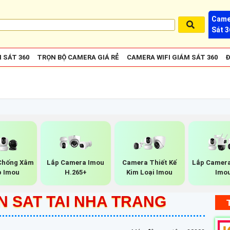
Came
Sát 3
 SÁT 360
TRỌN BỘ CAMERA GIÁ RẺ
CAMERA WIFI GIÁM SÁT 360
Đ
Chống Xâm
Lắp Camera Imou
Camera Thiết Kế
Lắp Camera
 Imou
H.265+
Kim Loại Imou
Imo
 SAT TAI NHA TRANG