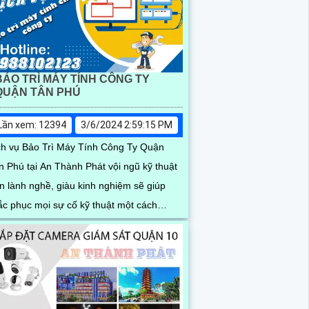
BẢO TRÌ MÁY TÍNH CÔNG TY
QUẬN TÂN PHÚ
Lần xem: 12394
3/6/2024 2:59:15 PM
ch vụ Bảo Trì Máy Tính Công Ty Quận
n Phú tại An Thành Phát vội ngũ kỹ thuật
ên lành nghề, giàu kinh nghiệm sẽ giúp
ắc phục mọi sự cố kỹ thuật một cách
anh chóng và hiệu...