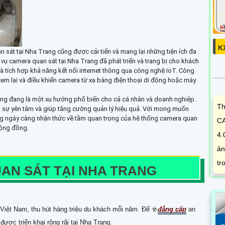
K
n sát tại Nha Trang cũng được cải tiến và mang lại những tiện ích đa
vụ camera quan sát tại Nha Trang đã phát triển và trang bị cho khách
 tích hợp khả năng kết nối internet thông qua công nghệ IoT. Công
m lại và điều khiển camera từ xa bằng điện thoại di động hoặc máy
ang đang là một xu hướng phổ biến cho cả cá nhân và doanh nghiệp.
Th
a sự yên tâm và giúp tăng cường quản lý hiệu quả. Với mong muốn
ng ngày càng nhận thức về tầm quan trọng của hệ thống camera quan
CA
cộng đồng.
4.
ản
tr
AN SÁT TẠI NHA TRANG
 Việt Nam, thu hút hàng triệu du khách mỗi năm. Để ☣️
đẳng cấp
an
được triển khai rộng rãi tại Nha Trang.