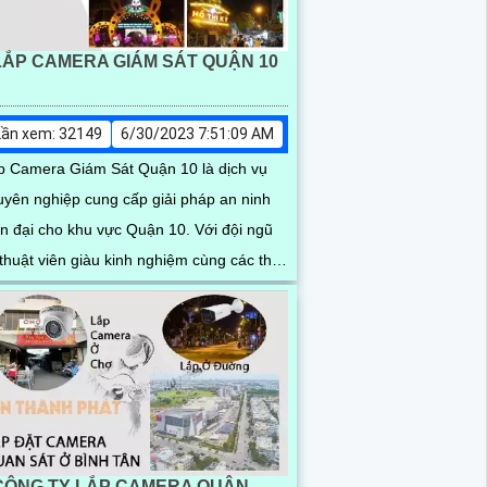
LẮP CAMERA GIÁM SÁT QUẬN 10
Lần xem: 32149
6/30/2023 7:51:09 AM
p Camera Giám Sát Quận 10 là dịch vụ
uyên nghiệp cung cấp giải pháp an ninh
n đại cho khu vực Quận 10. Với đội ngũ
thuật viên giàu kinh nghiệm cùng các thiết
công...
CÔNG TY LẮP CAMERA QUẬN