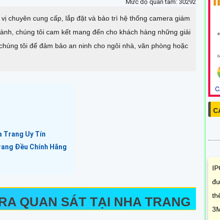
Mức độ quan tâm: 30292
ị chuyên cung cấp, lắp đặt và bảo trì hệ thống camera giám
ngành, chúng tôi cam kết mang đến cho khách hàng những giải
i chúng tôi để đảm bảo an ninh cho ngôi nhà, văn phòng hoặc
C
a Trang Uy Tín
rang Đều Chính Hãng
IP
đư
th
RA QUAN SÁT TẠI NHA TRANG
3M