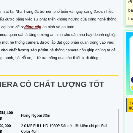
rõ
ba
 sát tại Nha Trang đã trở nên phổ biến và ngày càng được nhiều
tr
iểu được bằng việc sự phát triển không ngừng của công nghệ thông
 đại hơn để ☣️
đẳng cấp
an ninh và an toàn.
amera quan sát là tăng cường an ninh cho căn nhà hay doanh nghiệp
có một hệ thống camera được lắp đặt góp phần quan trọng vào việc
 cho chất lượng sản phẩm
hệ thống camera còn giúp chúng ta dễ
 sảnh, bãi đỗ xe,... từ xa thông qua các thiết bị di động.
MERA CÓ CHẤT LƯỢNG TỐT
T
0
744,400
Hồng Ngoại 30m
Đ
00,000
2.0 MP FULL HD 1080P Sắt nét tiết kiệm chi phí Full
Đ
Color 40m