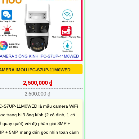
AMERA IMOU IPC-S7UP-11M0WED
2,500,000 ₫
2,600,000 ₫
C-S7UP-11M0WED là mẫu camera WiFi
ợc trang bị 3 ống kính (2 cố định, 1 có
ể quay quét) với độ phân giải 3MP +
P + 5MP, mang đến góc nhìn toàn cảnh