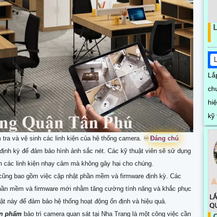
Lắ
ch
hiệ
kỹ 
bị 
 tra và vệ sinh các linh kiện của hệ thống camera. ♾
Đáng chú
ịnh kỳ để đảm bảo hình ảnh sắc nét. Các kỹ thuật viên sẽ sử dụng
h các linh kiện nhạy cảm mà không gây hại cho chúng.
 cũng bao gồm việc cập nhật phần mềm và firmware định kỳ. Các
hần mềm và firmware mới nhằm tăng cường tính năng và khắc phục
nhật này để đảm bảo hệ thống hoạt động ổn định và hiệu quả.
sản phẩm
bảo trì camera quan sát tại Nha Trang là một công việc cần