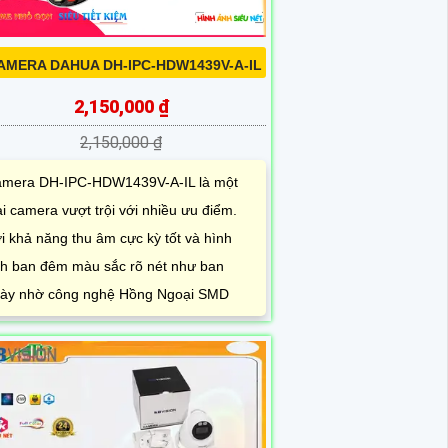
AMERA DAHUA DH-IPC-HDW1439V-A-IL
2,150,000 ₫
2,150,000 ₫
mera DH-IPC-HDW1439V-A-IL là một
ại camera vượt trội với nhiều ưu điểm.
i khả năng thu âm cực kỳ tốt và hình
h ban đêm màu sắc rõ nét như ban
ày nhờ công nghệ Hồng Ngoại SMD