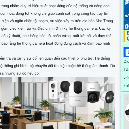
 trọng nhằm duy trì hiệu suất hoạt động của hệ thống và nâng cao
ôn hoạt động tốt không chỉ giúp cảnh sát trong công tác truy tìm,
 hiện và ngăn chặn tội phạm, vụ việc xảy ra trên địa bàn Nha Trang.
 gồm việc kiểm tra và điều chỉnh định kỳ hệ thống camera. Các kỹ
ự cố kỹ thuật, như hỏng hóc, lỗi phần cứng, mất kết nối và thay thế
 bảo rằng hệ thống camera hoạt động đúng cách và đảm bảo hình
ểm tra và xử lý sự cố liên quan đến các thiết bị phụ trợ. Hệ thống
Dị
ệ thống ghi hình, bộ chuyển đổi tín hiệu hoặc hệ thống âm thanh. Do
Tâ
chữa những sự cố nếu có.
vi
kh
nh