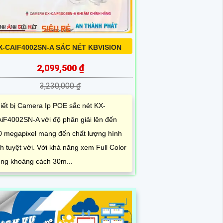
X-CAIF4002SN-A SẮC NÉT KBVISION
2,099,500 ₫
3,230,000 ₫
iết bị Camera Ip POE sắc nét KX-
iF4002SN-A với độ phân giải lên đến
0 megapixel mang đến chất lượng hình
h tuyệt vời. Với khả năng xem Full Color
ong khoảng cách 30m...