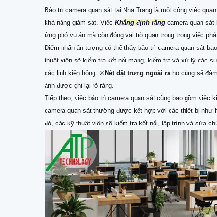
Bảo trì camera quan sát tại Nha Trang là một công việc quan
khả năng giám sát. Việc
Khẳng định rằng
camera quan sát lu
ứng phó vụ án mà còn đóng vai trò quan trọng trong việc phát
Điểm nhấn ấn tượng có thể thấy bảo trì camera quan sát bao
thuật viên sẽ kiểm tra kết nối mạng, kiểm tra và xử lý các s
các linh kiện hỏng. ✳️
Nét đặt trưng ngoài ra
họ cũng sẽ đảm
ảnh được ghi lại rõ ràng.
Tiếp theo, việc bảo trì camera quan sát cũng bao gồm việc ki
camera quan sát thường được kết hợp với các thiết bị như h
đó, các kỹ thuật viên sẽ kiểm tra kết nối, lập trình và sửa 