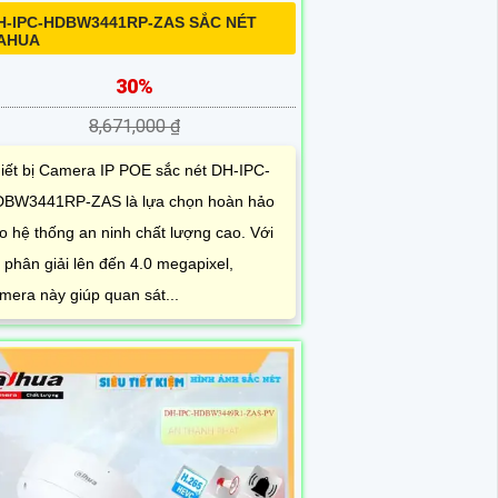
H-IPC-HDBW3441RP-ZAS SẮC NÉT
AHUA
30%
8,671,000 ₫
iết bị Camera IP POE sắc nét DH-IPC-
BW3441RP-ZAS là lựa chọn hoàn hảo
o hệ thống an ninh chất lượng cao. Với
 phân giải lên đến 4.0 megapixel,
mera này giúp quan sát...