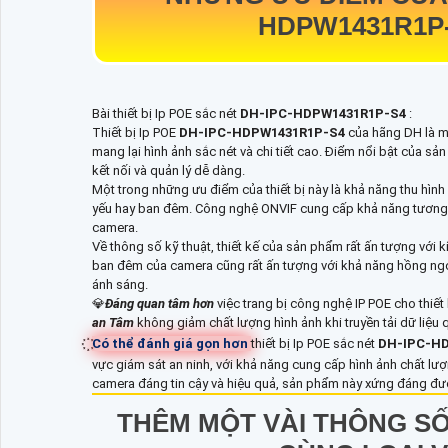
HDPW1431R1P
Bài thiết bị Ip POE sắc nét
DH-IPC-HDPW1431R1P-S4
:
Thiết bị Ip POE
DH-IPC-HDPW1431R1P-S4
của hãng DH là m
mang lại hình ảnh sắc nét và chi tiết cao. Điểm nổi bật của s
kết nối và quản lý dễ dàng.
Một trong những ưu điểm của thiết bị này là khả năng thu hình
yếu hay ban đêm. Công nghệ ONVIF cung cấp khả năng tương th
camera.
Về thông số kỹ thuật, thiết kế của sản phẩm rất ấn tượng với 
ban đêm của camera cũng rất ấn tượng với khả năng hồng ngoại
ánh sáng.
💎
Đáng quan tâm hơn
việc trang bị công nghệ IP POE cho thiết
an Tâm
không giảm chất lượng hình ảnh khi truyền tải dữ liệu
Có thể đánh giá gọn hơn
thiết bị Ip POE sắc nét
DH-IPC-H
vực giám sát an ninh, với khả năng cung cấp hình ảnh chất lư
camera đáng tin cậy và hiệu quả, sản phẩm này xứng đáng đư
THÊM MỘT VÀI THÔNG S