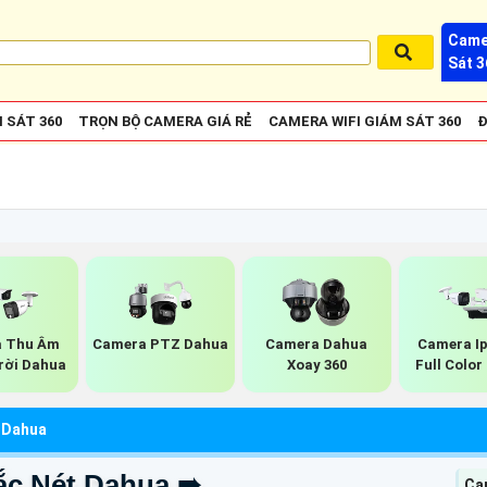
Came
Sát 3
 SÁT 360
TRỌN BỘ CAMERA GIÁ RẺ
CAMERA WIFI GIÁM SÁT 360
Đ
 Thu Âm
Camera PTZ Dahua
Camera Dahua
Camera I
rời Dahua
Xoay 360
Full Colo
 Dahua
c Nét Dahua ➠
Ca