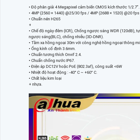
• Độ phân giải 4 Megapixel cảm biến CMOS kích thước 1/2.7”.
• 4MP (2560 × 1440) @25/30 fps / 4MP (2688 × 1520) @20 fps
• Chuẩn nén H265
+
• Chế độ ngày đêm (ICR), Chống ngược sáng WDR (120dB), tự 
ngược sáng(BLC), chống nhiễu (3D-DNR).
• Tầm xa hồng ngoại 30m với công nghệ hồng ngoại thông m
• Ống kính cố định 3.6mm.
• Chuẩn tương thích Onvif 2.4.
• Chuẩn chống nước IP67.
• Điện áp DC12V hoặc PoE (802.3af), công suất <6W
• Nhiệt độ hoạt động : -40° C ~ +60° C.
• Chất liệu kim loại
+ nhựa.