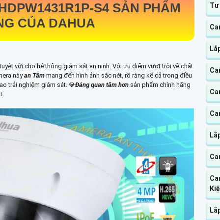
-HDPW1431R1P-S4
SẢN PHẨM
Tư
NG CỦA DAHUA
Ca
Lắ
tuyệt vời cho hệ thống giám sát an ninh. Với ưu điểm vượt trội về chất
Ca
mera này
an Tâm
mang đến hình ảnh sắc nét, rõ ràng kể cả trong điều
ao trải nghiệm giám sát. 💎
Đáng quan tâm hơn
sản phẩm chính hãng
Ca
t.
Ca
Lắ
Ca
Cam
Ki
Lắ