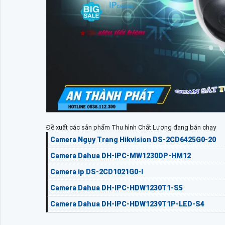
Đề xuất các sản phẩm Thu hình Chất Lượng đang bán chạy
Camera Ngụy Trang Hikvision DS-2CD6425G0-20
Camera Dahua DH-IPC-MW1230DP-HM12
Camera ip DS-2CD1021G0-I
Camera Dahua DH-IPC-HDW1230T1-S5
Camera Dahua DH-IPC-HDW1239T1P-LED-S4