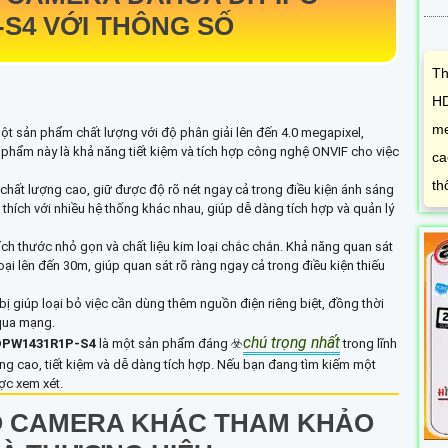
-S4
VỚI THÔNG SỐ
Th
HD
me
ột sản phẩm chất lượng với độ phân giải lên đến 4.0 megapixel,
ản phẩm này là khả năng tiết kiệm và tích hợp công nghệ ONVIF cho việc
ca
th
 chất lượng cao, giữ được độ rõ nét ngay cả trong điều kiện ánh sáng
ích với nhiều hệ thống khác nhau, giúp dễ dàng tích hợp và quản lý
kích thước nhỏ gọn và chất liệu kim loại chắc chắn. Khả năng quan sát
 lên đến 30m, giúp quan sát rõ ràng ngay cả trong điều kiện thiếu
 bị giúp loại bỏ việc cần dùng thêm nguồn điện riêng biệt, đồng thời
 qua mạng.
chú trọng nhất
DPW1431R1P-S4
là một sản phẩm đáng ☣️
trong lĩnh
ợng cao, tiết kiệm và dễ dàng tích hợp. Nếu bạn đang tìm kiếm một
ợc xem xét.
Ố CAMERA KHÁC THAM KHẢO