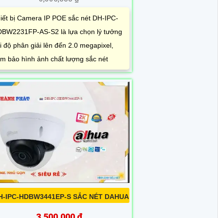
iết bị Camera IP POE sắc nét DH-IPC-
BW2231FP-AS-S2 là lựa chọn lý tưởng
i độ phân giải lên đến 2.0 megapixel,
m bảo hình ảnh chất lượng sắc nét
H-IPC-HDBW3441EP-S SẮC NÉT DAHUA
3,500,000 ₫