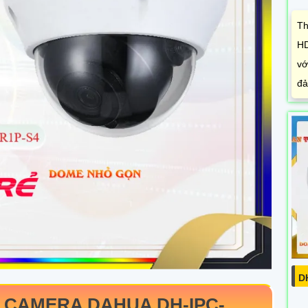
Th
HD
vớ
đả
D
A CAMERA DAHUA
DH-IPC-