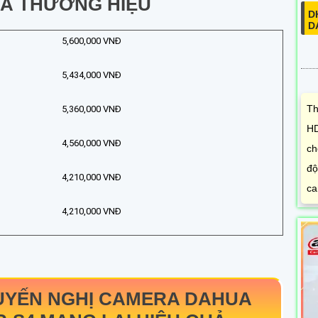
VÀ THƯƠNG HIỆU
D
D
5,600,000 VNĐ
5,434,000 VNĐ
Th
5,360,000 VNĐ
HD
4,560,000 VNĐ
ch
độ
4,210,000 VNĐ
ca
4,210,000 VNĐ
UYẾN NGHỊ CAMERA DAHUA