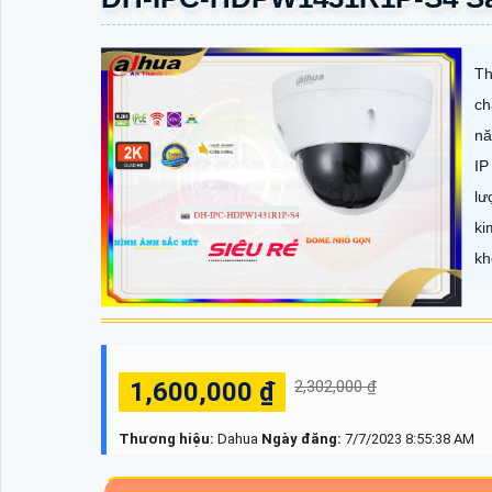
Th
ch
nă
IP
lư
ki
kh
1,600,000 ₫
2,302,000 ₫
Thương hiệu:
Dahua
Ngày đăng:
7/7/2023 8:55:38 AM