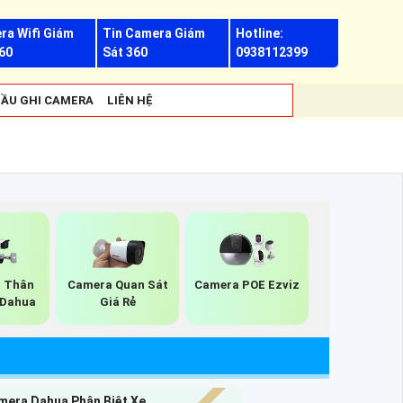
ra Wifi Giám
Tin Camera Giám
Hotline:
60
Sát 360
0938112399
ẦU GHI CAMERA
LIÊN HỆ
p Thân
Camera Quan Sát
Camera POE Ezviz
r Dahua
Giá Rẻ
mera Dahua Phân Biệt Xe