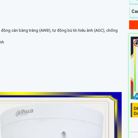
Ca
động cân bằng trắng (AWB), tự động bù tín hiệu ảnh (AGC), chống
inh
D
D