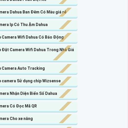
mera Dahua Ban Đêm Có Màu giá rẻ
mera Ip Có Thu Ậm Dahua
p Camera Wifi Dahua Có Báo Động
p Đặt Camera Wifi Dahua Trong Nhà Giá
p Camera Auto Tracking
p camera Sử dụng chíp Wizsense
mera Nhận Diện Biển Số Dahua
mera Có Đọc Mã QR
mera Cho xe nâng