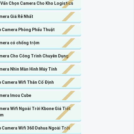
 Vấn Chọn Camera Cho Kho Logistics
mera Giá Rẻ Nhất
p Camera Phòng Phẩu Thuật
mera có chống trộm
mera Cho Công Trình Chuyên Dụng
mera Nhìn Màn Hình Máy Tính
p Camera Wifi Thân Cố Định
mera Imou Cube
era Wifi Ngoài Trời Kbone Giá Tiết
ệm
p Camera Wifi 360 Dahua Ngoài Trời