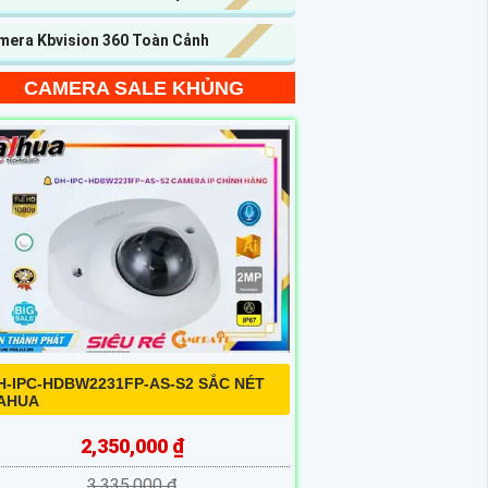
mera Kbvision 360 Toàn Cảnh
CAMERA SALE KHỦNG
H-IPC-HDBW2231FP-AS-S2 SẮC NÉT
AHUA
2,350,000 ₫
3,335,000 ₫